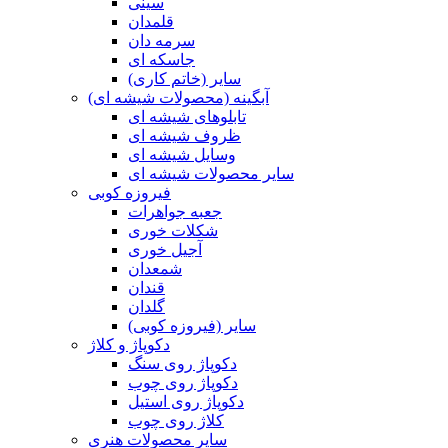
سینی
قلمدان
سرمه دان
جاسکه ای
سایر (خاتم کاری)
آبگینه (محصولات شیشه ای)
تابلوهای شیشه ای
ظروف شیشه ای
وسایل شیشه ای
سایر محصولات شیشه ای
فیروزه کوبی
جعبه جواهرات
شکلات خوری
آجیل خوری
شمعدان
قندان
گلدان
سایر (فیروزه کوبی)
دکوپاژ و کلاژ
دکوپاژ روی سنگ
دکوپاژ روی چوب
دکوپاژ روی استیل
کلاژ روی چوب
سایر محصولات هنری