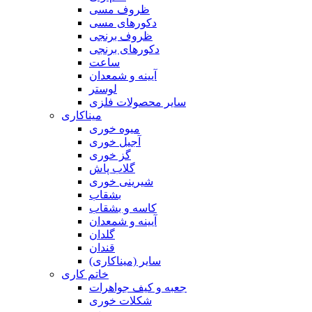
ظروف مسی
دکورهای مسی
ظروف برنجی
دکورهای برنجی
ساعت
آیینه و شمعدان
لوستر
سایر محصولات فلزی
میناکاری
میوه خوری
آجیل خوری
گز خوری
گلاب پاش
شیرینی خوری
بشقاب
کاسه و بشقاب
آیینه و شمعدان
گلدان
قندان
سایر (میناکاری)
خاتم کاری
جعبه و کیف جواهرات
شکلات خوری