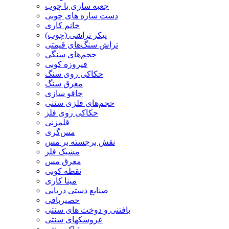
جعبه سازی با چوب
دست سازه های چوبی
خاتم کاری
پیکر تراشی (چوب)
تراش سنگ‌های قیمتی
حجم‌های سنگی
فیروزه کوبی
حکاکی روی سنگ
معرق سنگ
چاقو سازی
حجم‌های فلزی سنتی
حکاکی روی فلز
قلمزنی
مس‌گری
نقش برجسته بر مس
مشبک فلز
معرق مس
نقطه کوبی
مینا کاری
صنایع دستی دریایی
حصیربافی
بافتنی‌ و دوخت های سنتی
عروسکهای سنتی