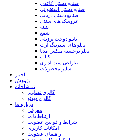
صنایع دستی کاغذی
صنایع دستی استخوانی
صنایع دستی دریایی
عروسک های سنتی
پتینه
شمع
تابلو دوخت برزیلی
تابلو های استرینگ آرت
تابلو برجسته میکس مدیا
کتاب
طراحی ست اداری
سایر محصولات
اخبار
پژوهش
تماشاخانه
گالری تصاویر
گالری ویدئو
درباره ما
معرفی
ارتباط با ما
شرایط و قوانین عضویت
امکانات کاربری
راهنمای عضویت
امکانات کاربری جدید