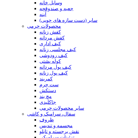
وسایل خانه
جعبه و صندوقچه
آینه
سایر (دست سازه های چوبی)
محصولات چرمی
کفش زنانه
کفش مردانه
کیف اداری
کیف مجلسی زنانه
کیف رودوشی
کوله پشتی
کیف پول مردانه
کیف پول زنانه
کمربند
ست چرم
دستکش
مچ بند
جاکلیدی
سایر محصولات چرمی
سفال، سرامیک و کاشی
ظروف
مجسمه و تندیس
نقش برجسته و تابلو
تزئینات سرامیکی