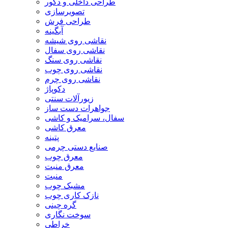
طراحی داخلی و دکور
تصویرسازی
طراحی فرش
آبگینه
نقاشی روی شیشه
نقاشی روی سفال
نقاشی روی سنگ
نقاشی روی چوب
نقاشی روی چرم
دکوپاژ
زیورآلات سنتی
جواهرات دست ساز
سفال، سرامیک و کاشی
معرق کاشی
پتینه
صنایع دستی چرمی
معرق چوب
معرق منبت
منبت
مشبک چوب
نازک کاری چوب
گره چینی
سوخت نگاری
خراطی