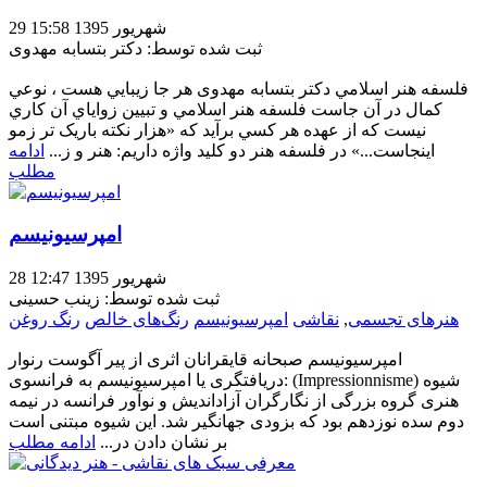
29 شهریور 1395 15:58
ثبت شده توسط: دکتر بتسابه مهدوی
فلسفه هنر اسلامي دکتر بتسابه مهدوی هر جا زيبايي هست ، نوعي
کمال در آن جاست فلسفه هنر اسلامي و تبيين زواياي آن کاري
نيست که از عهده هر کسي برآيد که «هزار نکته باريک ‌تر زمو
اينجاست...» در فلسفه هنر دو کليد واژه داريم: هنر و ز...
ادامه
مطلب
امپرسیونیسم
28 شهریور 1395 12:47
ثبت شده توسط: زینب حسینی
هنرهای تجسمی
,
نقاشی
امپرسیونیسم
رنگ‌های خالص
رنگ روغن
امپرسیونیسم صبحانه قایقرانان اثری از پیر آگوست رنوار
دریافتگری یا امپرسیونیسم به فرانسوی: (Impressionnisme) شیوه
هنری گروه بزرگی از نگارگران آزاداندیش و نوآور فرانسه در نیمه
دوم سده نوزدهم بود که بزودی جهانگیر شد. این شیوه مبتنی است
بر نشان دادن در...
ادامه مطلب