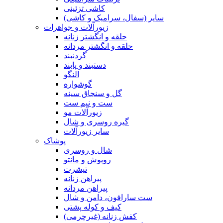
کاشی تزئینی
سایر (سفال، سرامیک و کاشی)
زیورآلات و جواهرات
حلقه و انگشتر زنانه
حلقه و انگشتر مردانه
گردنبند
دستبند و پابند
النگو
گوشواره
گل و سنجاق سینه
ست و نیم ست
زیورآلات مو
گیره روسری و شال
سایر زیورآلات
پوشاک
شال و روسری
روپوش و مانتو
تیشرت
پیراهن زنانه
پیراهن مردانه
ست سارافون، دامن و شال
کیف و کوله پشتی
کفش زنانه (غیرچرمی)