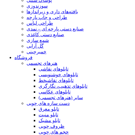
پوشاک سنتی
سوزندوزی
بافته‌های داری و زیراندازها
طراحی و چاپ پارچه
طراحی لباس
صنایع دستی پارچه ای – نمدی
صنایع دستی کاغذی
شمع سازی
گل آرایی
خمیرچینی
فروشگاه
هنرهای تجسمی
تابلوهای نقاشی
تابلوهای خوشنویسی
تابلوهای نقاشیخط
تابلوهای تذهیب، نگارگری
تابلوهای عکاسی
سایر (هنرهای تجسمی)
دست سازه های چوبی
تابلو معرق
تابلو منبت
تابلو مشبک
ظروف چوبی
حجم های چوبی