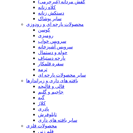
کفش مردانه (غیرچرمی)
کلاه زنانه
دستکش زنانه
سایر پوشاک
محصولات پارچه ای و رودوزی
کوسن
رومیزی
سرویس خواب
سرویس آشپزخانه
حوله و دستمال
پارچه دستباف
سفره قلمکار
ترمه
سایر محصولات پارچه ای
بافته های داری و زیراندازها
قالی و قالیچه
جاجیم و گلیم
گبه
کلاژ
پادری
تابلوفرش
سایر بافته های داری
محصولات فلزی
قلم زنی