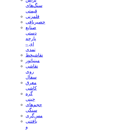
سنگ‌های
قیمتی
قلمزنی
حصیربافی
صنایع
دستی
پارچه
ای –
نمدی
نقاشیخط
مینیاتور
نقاشی
روی
سفال
معرق
کاشی
گره
چینی
حجم‌های
سنگی
مس‌گری
بافتنی‌
و