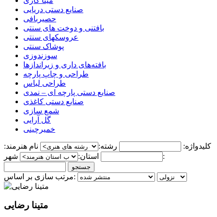
مینا کاری
صنایع دستی دریایی
حصیربافی
بافتنی‌ و دوخت های سنتی
عروسکهای سنتی
پوشاک سنتی
سوزندوزی
بافته‌های داری و زیراندازها
طراحی و چاپ پارچه
طراحی لباس
صنایع دستی پارچه ای – نمدی
صنایع دستی کاغذی
شمع سازی
گل آرایی
خمیرچینی
کلیدواژه:
رشته:
نام هنرمند:
شهر:
استان:
مرتب سازی بر اساس:
متینا رضایی