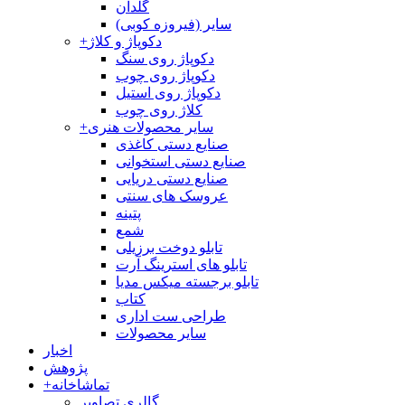
گلدان
سایر (فیروزه کوبی)
دکوپاژ و کلاژ
+
دکوپاژ روی سنگ
دکوپاژ روی چوب
دکوپاژ روی استیل
کلاژ روی چوب
سایر محصولات هنری
+
صنایع دستی کاغذی
صنایع دستی استخوانی
صنایع دستی دریایی
عروسک های سنتی
پتینه
شمع
تابلو دوخت برزیلی
تابلو های استرینگ آرت
تابلو برجسته میکس مدیا
کتاب
طراحی ست اداری
سایر محصولات
اخبار
پژوهش
تماشاخانه
+
گالری تصاویر