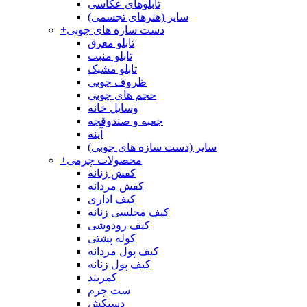
تابلوهای عکاسی
سایر (هنرهای تجسمی)
دست سازه های چوبی
+
تابلو معرق
تابلو منبت
تابلو مشبک
ظروف چوبی
حجم های چوبی
وسایل خانه
جعبه و صندوقچه
آینه
سایر (دست سازه های چوبی)
محصولات چرمی
+
کفش زنانه
کفش مردانه
کیف اداری
کیف مجلسی زنانه
کیف رودوشی
کوله پشتی
کیف پول مردانه
کیف پول زنانه
کمربند
ست چرم
دستکش