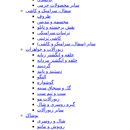
سایر محصولات چرمی
سفال، سرامیک و کاشی
ظروف
مجسمه و تندیس
نقش برجسته و تابلو
تزئینات سرامیکی
کاشی تزئینی
سایر (سفال، سرامیک و کاشی)
زیورآلات و جواهرات
حلقه و انگشتر زنانه
حلقه و انگشتر مردانه
گردنبند
دستبند و پابند
النگو
گوشواره
گل و سنجاق سینه
ست و نیم ست
زیورآلات مو
گیره روسری و شال
سایر زیورآلات
پوشاک
شال و روسری
روپوش و مانتو