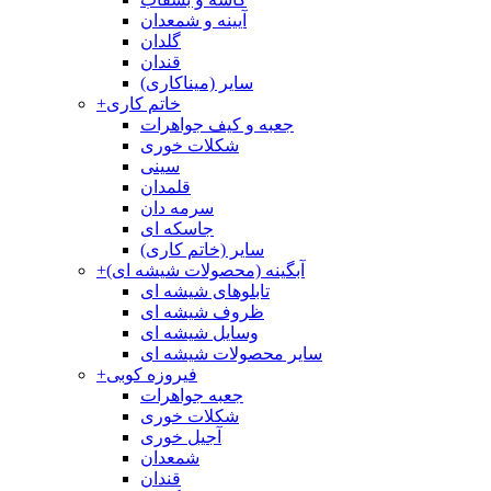
آیینه و شمعدان
گلدان
قندان
سایر (میناکاری)
خاتم کاری
+
جعبه و کیف جواهرات
شکلات خوری
سینی
قلمدان
سرمه دان
جاسکه ای
سایر (خاتم کاری)
آبگینه (محصولات شیشه ای)
+
تابلوهای شیشه ای
ظروف شیشه ای
وسایل شیشه ای
سایر محصولات شیشه ای
فیروزه کوبی
+
جعبه جواهرات
شکلات خوری
آجیل خوری
شمعدان
قندان