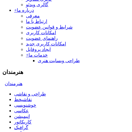
گالری ویدئو
درباره ما
+
معرفی
ارتباط با ما
شرایط و قوانین عضویت
امکانات کاربری
راهنمای عضویت
امکانات کاربری جدید
ایجاد پروفایل
خدمات ما
+
طراحی وبسایت هنری
هنرمندان
هنرمندان
طراحی و نقاشی
نقاشیخط
خوشنویسی
عکاسی
انیمیشن
کاریکاتور
گرافیک