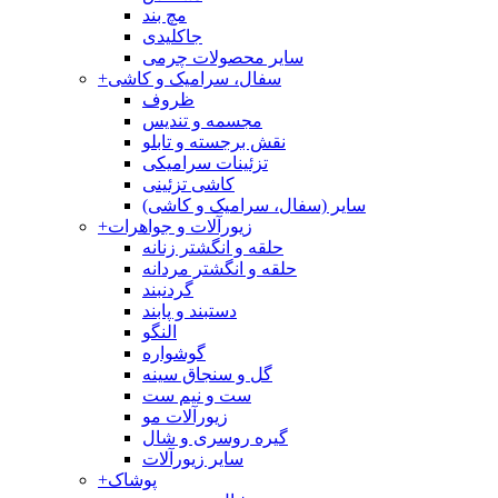
مچ بند
جاکلیدی
سایر محصولات چرمی
سفال، سرامیک و کاشی
+
ظروف
مجسمه و تندیس
نقش برجسته و تابلو
تزئینات سرامیکی
کاشی تزئینی
سایر (سفال، سرامیک و کاشی)
زیورآلات و جواهرات
+
حلقه و انگشتر زنانه
حلقه و انگشتر مردانه
گردنبند
دستبند و پابند
النگو
گوشواره
گل و سنجاق سینه
ست و نیم ست
زیورآلات مو
گیره روسری و شال
سایر زیورآلات
پوشاک
+