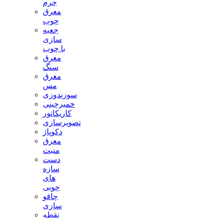
چرم
معرق
چوب
جعبه
سازی
با چوب
معرق
سنگ
معرق
مس
سوزندوزی
خمیرچینی
کاریکاتور
تصویرسازی
دکوپاژ
معرق
منبت
دست
سازه
های
چوبی
چاقو
سازی
نقطه