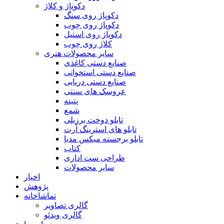
دکوپاژ و کلاژ
دکوپاژ روی سنگ
دکوپاژ روی چوب
دکوپاژ روی استیل
کلاژ روی چوب
سایر محصولات هنری
صنایع دستی کاغذی
صنایع دستی استخوانی
صنایع دستی دریایی
عروسک های سنتی
پتینه
شمع
تابلو دوخت برزیلی
تابلو های استرینگ آرت
تابلو برجسته میکس مدیا
کتاب
طراحی ست اداری
سایر محصولات
اخبار
پژوهش
تماشاخانه
گالری تصاویر
گالری ویدئو