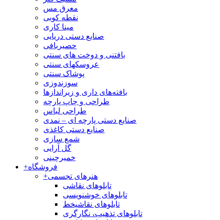
معرق مس
نقطه کوبی
مینا کاری
صنایع دستی دریایی
حصیربافی
بافتنی‌ و دوخت های سنتی
عروسکهای سنتی
پوشاک سنتی
سوزندوزی
بافته‌های داری و زیراندازها
طراحی و چاپ پارچه
طراحی لباس
صنایع دستی پارچه ای – نمدی
صنایع دستی کاغذی
شمع سازی
گل آرایی
خمیرچینی
فروشگاه
+
هنرهای تجسمی
+
تابلوهای نقاشی
تابلوهای خوشنویسی
تابلوهای نقاشیخط
تابلوهای تذهیب، نگارگری