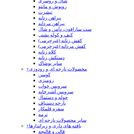
شال و روسری
روپوش و مانتو
تیشرت
پیراهن زنانه
پیراهن مردانه
ست سارافون، دامن و شال
کیف و کوله پشتی
کفش زنانه (غیرچرمی)
کفش مردانه (غیرچرمی)
کلاه زنانه
دستکش زنانه
سایر پوشاک
محصولات پارچه ای و رودوزی
+
کوسن
رومیزی
سرویس خواب
سرویس آشپزخانه
حوله و دستمال
پارچه دستباف
سفره قلمکار
ترمه
سایر محصولات پارچه ای
بافته های داری و زیراندازها
+
قالی و قالیچه