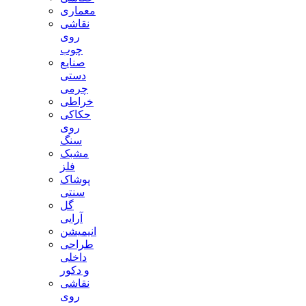
معماری
نقاشی
روی
چوب
صنایع
دستی
چرمی
خراطی
حکاکی
روی
سنگ
مشبک
فلز
پوشاک
سنتی
گل
آرایی
انیمیشن
طراحی
داخلی
و دکور
نقاشی
روی