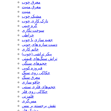
معرق چوب
معرق منبت
منبت
مشبک چوب
نازک کاری چوب
گره چینی
سوخت نگاری
خراطی
جعبه سازی با چوب
دست سازه های چوبی
خاتم کاری
پیکر تراشی (چوب)
تراش سنگ‌های قیمتی
حجم‌های سنگی
فیروزه کوبی
حکاکی روی سنگ
معرق سنگ
چاقو سازی
حجم‌های فلزی سنتی
حکاکی روی فلز
قلمزنی
مس‌گری
نقش برجسته بر مس
مشبک فلز