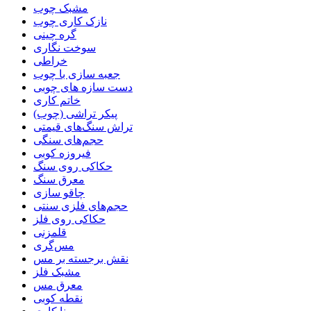
مشبک چوب
نازک کاری چوب
گره چینی
سوخت نگاری
خراطی
جعبه سازی با چوب
دست سازه های چوبی
خاتم کاری
پیکر تراشی (چوب)
تراش سنگ‌های قیمتی
حجم‌های سنگی
فیروزه کوبی
حکاکی روی سنگ
معرق سنگ
چاقو سازی
حجم‌های فلزی سنتی
حکاکی روی فلز
قلمزنی
مس‌گری
نقش برجسته بر مس
مشبک فلز
معرق مس
نقطه کوبی