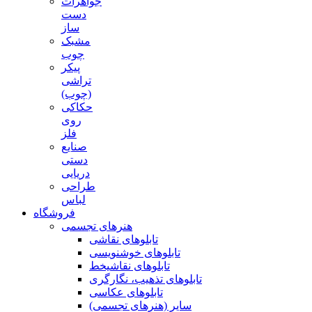
جواهرات
دست
ساز
مشبک
چوب
پیکر
تراشی
(چوب)
حکاکی
روی
فلز
صنایع
دستی
دریایی
طراحی
لباس
فروشگاه
هنرهای تجسمی
تابلوهای نقاشی
تابلوهای خوشنویسی
تابلوهای نقاشیخط
تابلوهای تذهیب، نگارگری
تابلوهای عکاسی
سایر (هنرهای تجسمی)