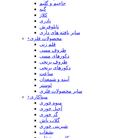
جاجیم و گلیم
گبه
کلاژ
پادری
تابلوفرش
سایر بافته های داری
محصولات فلزی
+
قلم زنی
ظروف مسی
دکورهای مسی
ظروف برنجی
دکورهای برنجی
ساعت
آیینه و شمعدان
لوستر
سایر محصولات فلزی
میناکاری
+
میوه خوری
آجیل خوری
گز خوری
گلاب پاش
شیرینی خوری
بشقاب
کاسه و بشقاب