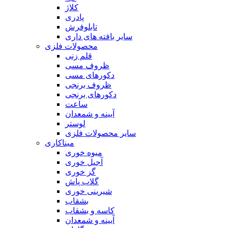
کلاژ
پادری
تابلوفرش
سایر بافته های داری
محصولات فلزی
قلم زنی
ظروف مسی
دکورهای مسی
ظروف برنجی
دکورهای برنجی
ساعت
آیینه و شمعدان
لوستر
سایر محصولات فلزی
میناکاری
میوه خوری
آجیل خوری
گز خوری
گلاب پاش
شیرینی خوری
بشقاب
کاسه و بشقاب
آیینه و شمعدان