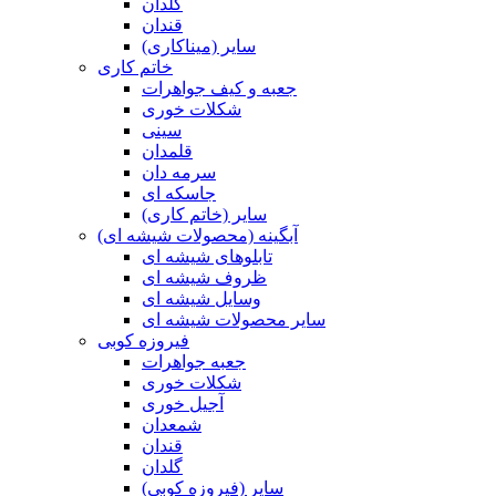
گلدان
قندان
سایر (میناکاری)
خاتم کاری
جعبه و کیف جواهرات
شکلات خوری
سینی
قلمدان
سرمه دان
جاسکه ای
سایر (خاتم کاری)
آبگینه (محصولات شیشه ای)
تابلوهای شیشه ای
ظروف شیشه ای
وسایل شیشه ای
سایر محصولات شیشه ای
فیروزه کوبی
جعبه جواهرات
شکلات خوری
آجیل خوری
شمعدان
قندان
گلدان
سایر (فیروزه کوبی)