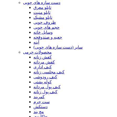
دست سازه های چوبی
تابلو معرق
تابلو منبت
تابلو مشبک
ظروف چوبی
حجم های چوبی
وسایل خانه
جعبه و صندوقچه
آینه
سایر (دست سازه های چوبی)
محصولات چرمی
کفش زنانه
کفش مردانه
کیف اداری
کیف مجلسی زنانه
کیف رودوشی
کوله پشتی
کیف پول مردانه
کیف پول زنانه
کمربند
ست چرم
دستکش
مچ بند
جاکلیدی