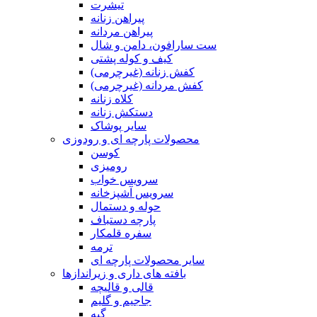
تیشرت
پیراهن زنانه
پیراهن مردانه
ست سارافون، دامن و شال
کیف و کوله پشتی
کفش زنانه (غیرچرمی)
کفش مردانه (غیرچرمی)
کلاه زنانه
دستکش زنانه
سایر پوشاک
محصولات پارچه ای و رودوزی
کوسن
رومیزی
سرویس خواب
سرویس آشپزخانه
حوله و دستمال
پارچه دستباف
سفره قلمکار
ترمه
سایر محصولات پارچه ای
بافته های داری و زیراندازها
قالی و قالیچه
جاجیم و گلیم
گبه