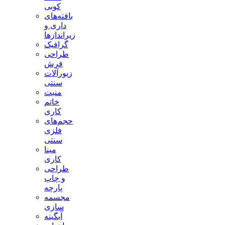
کوبی
بافته‌های
داری و
زیراندازها
گرافیک
طراحی
فرش
زیورآلات
سنتی
منبت
خاتم
کاری
حجم‌های
فلزی
سنتی
مینا
کاری
طراحی
و چاپ
پارچه
مجسمه
سازی
آبگینه