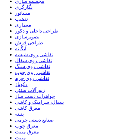
مجسمه سازی
نگارگری
مینیاتور
تذهیب
معماری
طراحی داخلی و دکور
تصویرسازی
طراحی فرش
آبگینه
نقاشی روی شیشه
نقاشی روی سفال
نقاشی روی سنگ
نقاشی روی چوب
نقاشی روی چرم
دکوپاژ
زیورآلات سنتی
جواهرات دست ساز
سفال، سرامیک و کاشی
معرق کاشی
پتینه
صنایع دستی چرمی
معرق چوب
معرق منبت
منبت