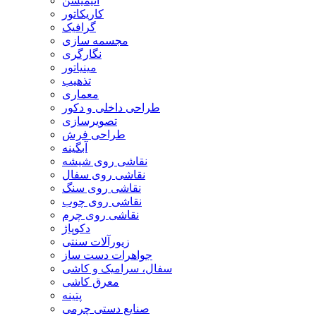
انیمیشن
کاریکاتور
گرافیک
مجسمه سازی
نگارگری
مینیاتور
تذهیب
معماری
طراحی داخلی و دکور
تصویرسازی
طراحی فرش
آبگینه
نقاشی روی شیشه
نقاشی روی سفال
نقاشی روی سنگ
نقاشی روی چوب
نقاشی روی چرم
دکوپاژ
زیورآلات سنتی
جواهرات دست ساز
سفال، سرامیک و کاشی
معرق کاشی
پتینه
صنایع دستی چرمی