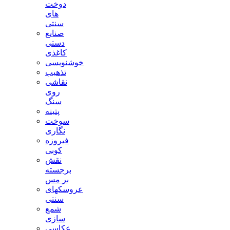
دوخت
های
سنتی
صنایع
دستی
کاغذی
خوشنویسی
تذهیب
نقاشی
روی
سنگ
پتینه
سوخت
نگاری
فیروزه
کوبی
نقش
برجسته
بر مس
عروسکهای
سنتی
شمع
سازی
عکاسی