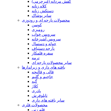
کفش مردانه (غیرچرمی)
کلاه زنانه
دستکش زنانه
سایر پوشاک
محصولات پارچه ای و رودوزی
کوسن
رومیزی
سرویس خواب
سرویس آشپزخانه
حوله و دستمال
پارچه دستباف
سفره قلمکار
ترمه
سایر محصولات پارچه ای
بافته های داری و زیراندازها
قالی و قالیچه
جاجیم و گلیم
گبه
کلاژ
پادری
تابلوفرش
سایر بافته های داری
محصولات فلزی
قلم زنی