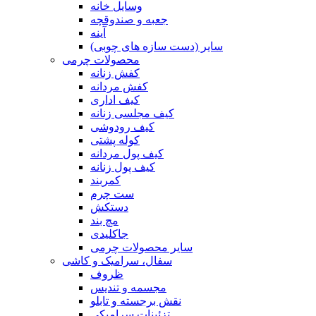
وسایل خانه
جعبه و صندوقچه
آینه
سایر (دست سازه های چوبی)
محصولات چرمی
کفش زنانه
کفش مردانه
کیف اداری
کیف مجلسی زنانه
کیف رودوشی
کوله پشتی
کیف پول مردانه
کیف پول زنانه
کمربند
ست چرم
دستکش
مچ بند
جاکلیدی
سایر محصولات چرمی
سفال، سرامیک و کاشی
ظروف
مجسمه و تندیس
نقش برجسته و تابلو
تزئینات سرامیکی