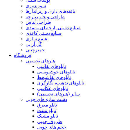
پوشاک سنتی
سوزندوزی
بافته‌های داری و زیراندازها
طراحی و چاپ پارچه
طراحی لباس
صنایع دستی پارچه ای – نمدی
صنایع دستی کاغذی
شمع سازی
گل آرایی
خمیرچینی
فروشگاه
هنرهای تجسمی
تابلوهای نقاشی
تابلوهای خوشنویسی
تابلوهای نقاشیخط
تابلوهای تذهیب، نگارگری
تابلوهای عکاسی
سایر (هنرهای تجسمی)
دست سازه های چوبی
تابلو معرق
تابلو منبت
تابلو مشبک
ظروف چوبی
حجم های چوبی