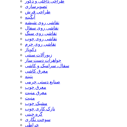
طراحی داخلی و دکور
تصویرسازی
طراحی فرش
آبگینه
نقاشی روی شیشه
نقاشی روی سفال
نقاشی روی سنگ
نقاشی روی چوب
نقاشی روی چرم
دکوپاژ
زیورآلات سنتی
جواهرات دست ساز
سفال، سرامیک و کاشی
معرق کاشی
پتینه
صنایع دستی چرمی
معرق چوب
معرق منبت
منبت
مشبک چوب
نازک کاری چوب
گره چینی
سوخت نگاری
خراطی