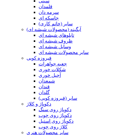
سینی
قلمدان
سرمه دان
جاسکه ای
سایر (خاتم کاری)
آبگینه (محصولات شیشه ای)
تابلوهای شیشه ای
ظروف شیشه ای
وسایل شیشه ای
سایر محصولات شیشه ای
فیروزه کوبی
جعبه جواهرات
شکلات خوری
آجیل خوری
شمعدان
قندان
گلدان
سایر (فیروزه کوبی)
دکوپاژ و کلاژ
دکوپاژ روی سنگ
دکوپاژ روی چوب
دکوپاژ روی استیل
کلاژ روی چوب
سایر محصولات هنری