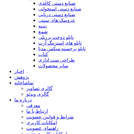
صنایع دستی کاغذی
صنایع دستی استخوانی
صنایع دستی دریایی
عروسک های سنتی
پتینه
شمع
تابلو دوخت برزیلی
تابلو های استرینگ آرت
تابلو برجسته میکس مدیا
کتاب
طراحی ست اداری
سایر محصولات
اخبار
پژوهش
تماشاخانه
گالری تصاویر
گالری ویدئو
درباره ما
معرفی
ارتباط با ما
شرایط و قوانین عضویت
امکانات کاربری
راهنمای عضویت
امکانات کاربری جدید