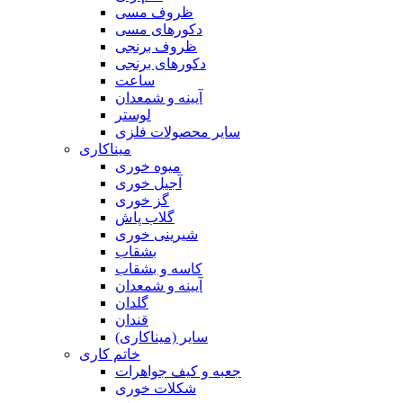
ظروف مسی
دکورهای مسی
ظروف برنجی
دکورهای برنجی
ساعت
آیینه و شمعدان
لوستر
سایر محصولات فلزی
میناکاری
میوه خوری
آجیل خوری
گز خوری
گلاب پاش
شیرینی خوری
بشقاب
کاسه و بشقاب
آیینه و شمعدان
گلدان
قندان
سایر (میناکاری)
خاتم کاری
جعبه و کیف جواهرات
شکلات خوری