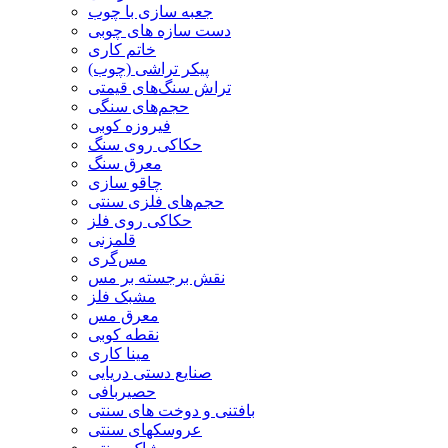
جعبه سازی با چوب
دست سازه های چوبی
خاتم کاری
پیکر تراشی (چوب)
تراش سنگ‌های قیمتی
حجم‌های سنگی
فیروزه کوبی
حکاکی روی سنگ
معرق سنگ
چاقو سازی
حجم‌های فلزی سنتی
حکاکی روی فلز
قلمزنی
مس‌گری
نقش برجسته بر مس
مشبک فلز
معرق مس
نقطه کوبی
مینا کاری
صنایع دستی دریایی
حصیربافی
بافتنی‌ و دوخت های سنتی
عروسکهای سنتی