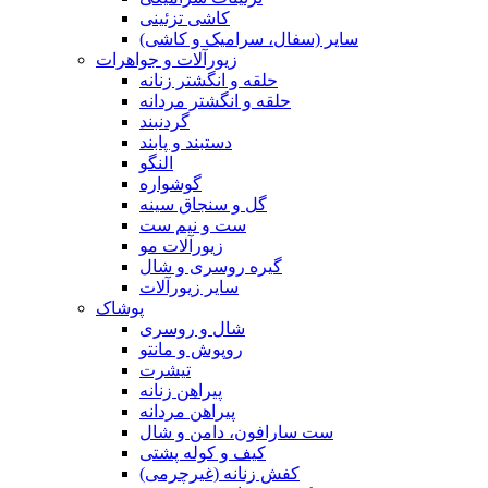
کاشی تزئینی
سایر (سفال، سرامیک و کاشی)
زیورآلات و جواهرات
حلقه و انگشتر زنانه
حلقه و انگشتر مردانه
گردنبند
دستبند و پابند
النگو
گوشواره
گل و سنجاق سینه
ست و نیم ست
زیورآلات مو
گیره روسری و شال
سایر زیورآلات
پوشاک
شال و روسری
روپوش و مانتو
تیشرت
پیراهن زنانه
پیراهن مردانه
ست سارافون، دامن و شال
کیف و کوله پشتی
کفش زنانه (غیرچرمی)