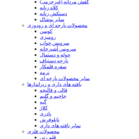
کفش مردانه (غیرچرمی)
کلاه زنانه
دستکش زنانه
سایر پوشاک
محصولات پارچه ای و رودوزی
کوسن
رومیزی
سرویس خواب
سرویس آشپزخانه
حوله و دستمال
پارچه دستباف
سفره قلمکار
ترمه
سایر محصولات پارچه ای
بافته های داری و زیراندازها
قالی و قالیچه
جاجیم و گلیم
گبه
کلاژ
پادری
تابلوفرش
سایر بافته های داری
محصولات فلزی
قلم زنی