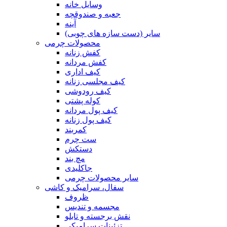
وسایل خانه
جعبه و صندوقچه
آینه
سایر (دست سازه های چوبی)
محصولات چرمی
کفش زنانه
کفش مردانه
کیف اداری
کیف مجلسی زنانه
کیف رودوشی
کوله پشتی
کیف پول مردانه
کیف پول زنانه
کمربند
ست چرم
دستکش
مچ بند
جاکلیدی
سایر محصولات چرمی
سفال، سرامیک و کاشی
ظروف
مجسمه و تندیس
نقش برجسته و تابلو
تزئینات سرامیکی