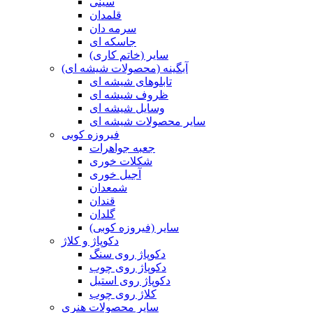
سینی
قلمدان
سرمه دان
جاسکه ای
سایر (خاتم کاری)
آبگینه (محصولات شیشه ای)
تابلوهای شیشه ای
ظروف شیشه ای
وسایل شیشه ای
سایر محصولات شیشه ای
فیروزه کوبی
جعبه جواهرات
شکلات خوری
آجیل خوری
شمعدان
قندان
گلدان
سایر (فیروزه کوبی)
دکوپاژ و کلاژ
دکوپاژ روی سنگ
دکوپاژ روی چوب
دکوپاژ روی استیل
کلاژ روی چوب
سایر محصولات هنری