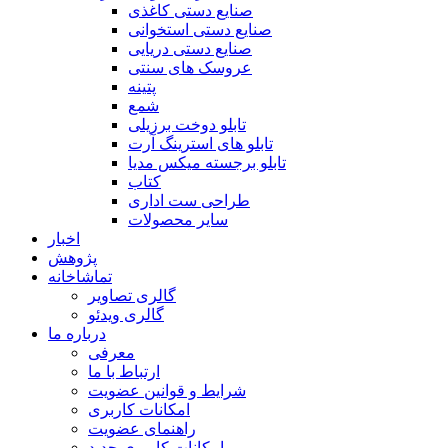
صنایع دستی کاغذی
صنایع دستی استخوانی
صنایع دستی دریایی
عروسک های سنتی
پتینه
شمع
تابلو دوخت برزیلی
تابلو های استرینگ آرت
تابلو برجسته میکس مدیا
کتاب
طراحی ست اداری
سایر محصولات
اخبار
پژوهش
تماشاخانه
گالری تصاویر
گالری ویدئو
درباره ما
معرفی
ارتباط با ما
شرایط و قوانین عضویت
امکانات کاربری
راهنمای عضویت
امکانات کاربری جدید