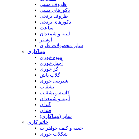
ظروف مسی
دکورهای مسی
ظروف برنجی
دکورهای برنجی
ساعت
آیینه و شمعدان
لوستر
سایر محصولات فلزی
میناکاری
میوه خوری
آجیل خوری
گز خوری
گلاب پاش
شیرینی خوری
بشقاب
کاسه و بشقاب
آیینه و شمعدان
گلدان
قندان
سایر (میناکاری)
خاتم کاری
جعبه و کیف جواهرات
شکلات خوری