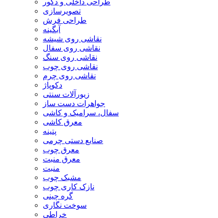
طراحی داخلی و دکور
تصویرسازی
طراحی فرش
آبگینه
نقاشی روی شیشه
نقاشی روی سفال
نقاشی روی سنگ
نقاشی روی چوب
نقاشی روی چرم
دکوپاژ
زیورآلات سنتی
جواهرات دست ساز
سفال، سرامیک و کاشی
معرق کاشی
پتینه
صنایع دستی چرمی
معرق چوب
معرق منبت
منبت
مشبک چوب
نازک کاری چوب
گره چینی
سوخت نگاری
خراطی