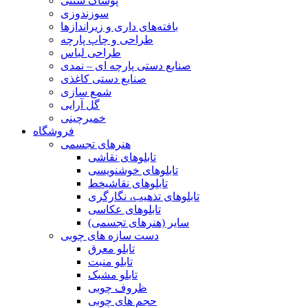
پوشاک سنتی
سوزندوزی
بافته‌های داری و زیراندازها
طراحی و چاپ پارچه
طراحی لباس
صنایع دستی پارچه ای – نمدی
صنایع دستی کاغذی
شمع سازی
گل آرایی
خمیرچینی
فروشگاه
هنرهای تجسمی
تابلوهای نقاشی
تابلوهای خوشنویسی
تابلوهای نقاشیخط
تابلوهای تذهیب، نگارگری
تابلوهای عکاسی
سایر (هنرهای تجسمی)
دست سازه های چوبی
تابلو معرق
تابلو منبت
تابلو مشبک
ظروف چوبی
حجم های چوبی