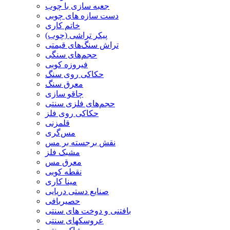
جعبه سازی با چوب
دست سازه های چوبی
خاتم کاری
پیکر تراشی (چوب)
تراش سنگ‌های قیمتی
حجم‌های سنگی
فیروزه کوبی
حکاکی روی سنگ
معرق سنگ
چاقو سازی
حجم‌های فلزی سنتی
حکاکی روی فلز
قلمزنی
مس‌گری
نقش برجسته بر مس
مشبک فلز
معرق مس
نقطه کوبی
مینا کاری
صنایع دستی دریایی
حصیربافی
بافتنی‌ و دوخت های سنتی
عروسکهای سنتی