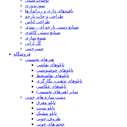
پوشاک سنتی
سوزندوزی
بافته‌های داری و زیراندازها
طراحی و چاپ پارچه
طراحی لباس
صنایع دستی پارچه ای – نمدی
صنایع دستی کاغذی
شمع سازی
گل آرایی
خمیرچینی
فروشگاه
هنرهای تجسمی
تابلوهای نقاشی
تابلوهای خوشنویسی
تابلوهای نقاشیخط
تابلوهای تذهیب، نگارگری
تابلوهای عکاسی
سایر (هنرهای تجسمی)
دست سازه های چوبی
تابلو معرق
تابلو منبت
تابلو مشبک
ظروف چوبی
حجم های چوبی