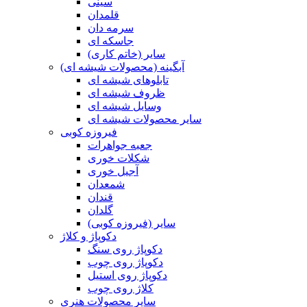
سینی
قلمدان
سرمه دان
جاسکه ای
سایر (خاتم کاری)
آبگینه (محصولات شیشه ای)
تابلوهای شیشه ای
ظروف شیشه ای
وسایل شیشه ای
سایر محصولات شیشه ای
فیروزه کوبی
جعبه جواهرات
شکلات خوری
آجیل خوری
شمعدان
قندان
گلدان
سایر (فیروزه کوبی)
دکوپاژ و کلاژ
دکوپاژ روی سنگ
دکوپاژ روی چوب
دکوپاژ روی استیل
کلاژ روی چوب
سایر محصولات هنری