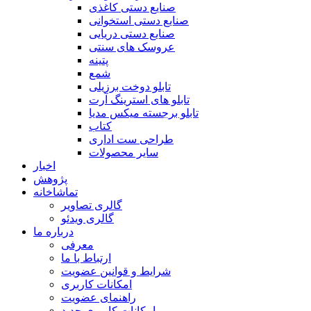
صنایع دستی کاغذی
صنایع دستی استخوانی
صنایع دستی دریایی
عروسک های سنتی
پتینه
شمع
تابلو دوخت برزیلی
تابلو های استرینگ آرت
تابلو برجسته میکس مدیا
کتاب
طراحی ست اداری
سایر محصولات
اخبار
پژوهش
تماشاخانه
گالری تصاویر
گالری ویدئو
درباره ما
معرفی
ارتباط با ما
شرایط و قوانین عضویت
امکانات کاربری
راهنمای عضویت
امکانات کاربری جدید