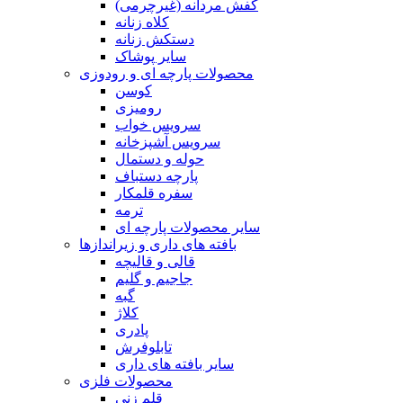
کفش مردانه (غیرچرمی)
کلاه زنانه
دستکش زنانه
سایر پوشاک
محصولات پارچه ای و رودوزی
کوسن
رومیزی
سرویس خواب
سرویس آشپزخانه
حوله و دستمال
پارچه دستباف
سفره قلمکار
ترمه
سایر محصولات پارچه ای
بافته های داری و زیراندازها
قالی و قالیچه
جاجیم و گلیم
گبه
کلاژ
پادری
تابلوفرش
سایر بافته های داری
محصولات فلزی
قلم زنی