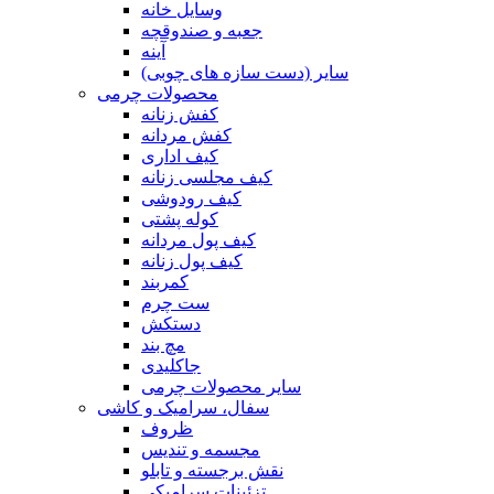
وسایل خانه
جعبه و صندوقچه
آینه
سایر (دست سازه های چوبی)
محصولات چرمی
کفش زنانه
کفش مردانه
کیف اداری
کیف مجلسی زنانه
کیف رودوشی
کوله پشتی
کیف پول مردانه
کیف پول زنانه
کمربند
ست چرم
دستکش
مچ بند
جاکلیدی
سایر محصولات چرمی
سفال، سرامیک و کاشی
ظروف
مجسمه و تندیس
نقش برجسته و تابلو
تزئینات سرامیکی