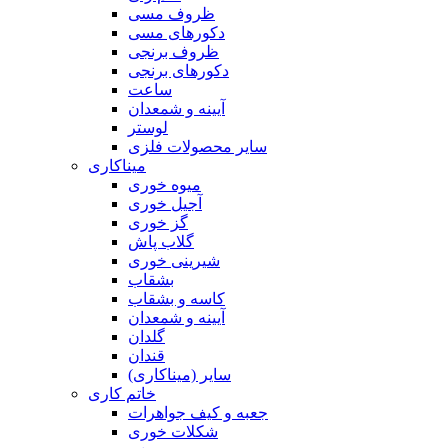
ظروف مسی
دکورهای مسی
ظروف برنجی
دکورهای برنجی
ساعت
آیینه و شمعدان
لوستر
سایر محصولات فلزی
میناکاری
میوه خوری
آجیل خوری
گز خوری
گلاب پاش
شیرینی خوری
بشقاب
کاسه و بشقاب
آیینه و شمعدان
گلدان
قندان
سایر (میناکاری)
خاتم کاری
جعبه و کیف جواهرات
شکلات خوری