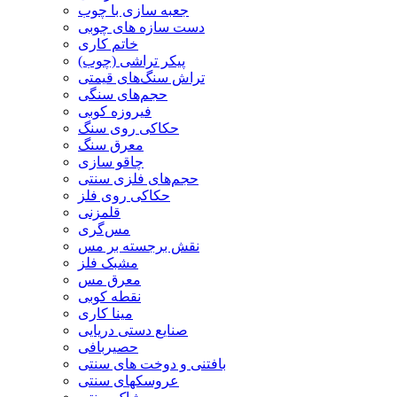
جعبه سازی با چوب
دست سازه های چوبی
خاتم کاری
پیکر تراشی (چوب)
تراش سنگ‌های قیمتی
حجم‌های سنگی
فیروزه کوبی
حکاکی روی سنگ
معرق سنگ
چاقو سازی
حجم‌های فلزی سنتی
حکاکی روی فلز
قلمزنی
مس‌گری
نقش برجسته بر مس
مشبک فلز
معرق مس
نقطه کوبی
مینا کاری
صنایع دستی دریایی
حصیربافی
بافتنی‌ و دوخت های سنتی
عروسکهای سنتی