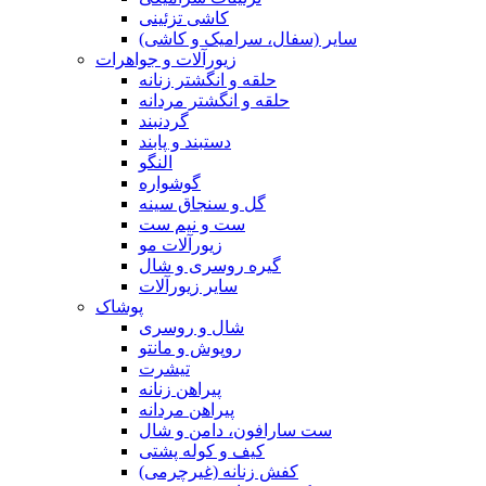
کاشی تزئینی
سایر (سفال، سرامیک و کاشی)
زیورآلات و جواهرات
حلقه و انگشتر زنانه
حلقه و انگشتر مردانه
گردنبند
دستبند و پابند
النگو
گوشواره
گل و سنجاق سینه
ست و نیم ست
زیورآلات مو
گیره روسری و شال
سایر زیورآلات
پوشاک
شال و روسری
روپوش و مانتو
تیشرت
پیراهن زنانه
پیراهن مردانه
ست سارافون، دامن و شال
کیف و کوله پشتی
کفش زنانه (غیرچرمی)