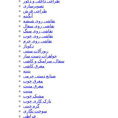
طراحی داخلی و دکور
تصویرسازی
طراحی فرش
آبگینه
نقاشی روی شیشه
نقاشی روی سفال
نقاشی روی سنگ
نقاشی روی چوب
نقاشی روی چرم
دکوپاژ
زیورآلات سنتی
جواهرات دست ساز
سفال، سرامیک و کاشی
معرق کاشی
پتینه
صنایع دستی چرمی
معرق چوب
معرق منبت
منبت
مشبک چوب
نازک کاری چوب
گره چینی
سوخت نگاری
خراطی