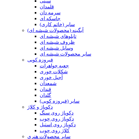
سینی
قلمدان
سرمه دان
جاسکه ای
سایر (خاتم کاری)
آبگینه (محصولات شیشه ای)
تابلوهای شیشه ای
ظروف شیشه ای
وسایل شیشه ای
سایر محصولات شیشه ای
فیروزه کوبی
جعبه جواهرات
شکلات خوری
آجیل خوری
شمعدان
قندان
گلدان
سایر (فیروزه کوبی)
دکوپاژ و کلاژ
دکوپاژ روی سنگ
دکوپاژ روی چوب
دکوپاژ روی استیل
کلاژ روی چوب
سایر محصولات هنری