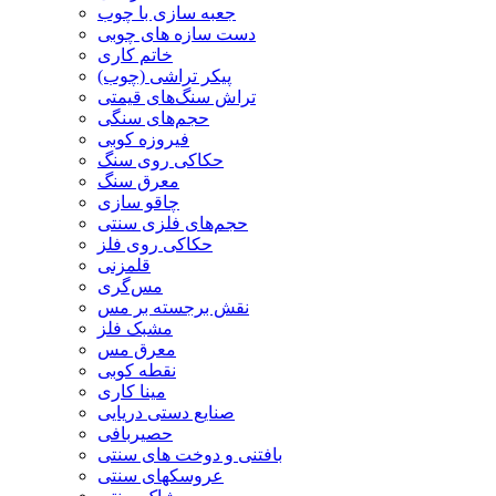
جعبه سازی با چوب
دست سازه های چوبی
خاتم کاری
پیکر تراشی (چوب)
تراش سنگ‌های قیمتی
حجم‌های سنگی
فیروزه کوبی
حکاکی روی سنگ
معرق سنگ
چاقو سازی
حجم‌های فلزی سنتی
حکاکی روی فلز
قلمزنی
مس‌گری
نقش برجسته بر مس
مشبک فلز
معرق مس
نقطه کوبی
مینا کاری
صنایع دستی دریایی
حصیربافی
بافتنی‌ و دوخت های سنتی
عروسکهای سنتی