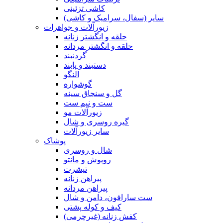
کاشی تزئینی
سایر (سفال، سرامیک و کاشی)
زیورآلات و جواهرات
حلقه و انگشتر زنانه
حلقه و انگشتر مردانه
گردنبند
دستبند و پابند
النگو
گوشواره
گل و سنجاق سینه
ست و نیم ست
زیورآلات مو
گیره روسری و شال
سایر زیورآلات
پوشاک
شال و روسری
روپوش و مانتو
تیشرت
پیراهن زنانه
پیراهن مردانه
ست سارافون، دامن و شال
کیف و کوله پشتی
کفش زنانه (غیرچرمی)