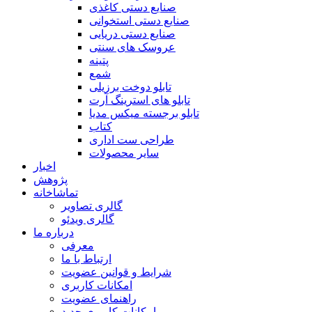
صنایع دستی کاغذی
صنایع دستی استخوانی
صنایع دستی دریایی
عروسک های سنتی
پتینه
شمع
تابلو دوخت برزیلی
تابلو های استرینگ آرت
تابلو برجسته میکس مدیا
کتاب
طراحی ست اداری
سایر محصولات
اخبار
پژوهش
تماشاخانه
گالری تصاویر
گالری ویدئو
درباره ما
معرفی
ارتباط با ما
شرایط و قوانین عضویت
امکانات کاربری
راهنمای عضویت
امکانات کاربری جدید