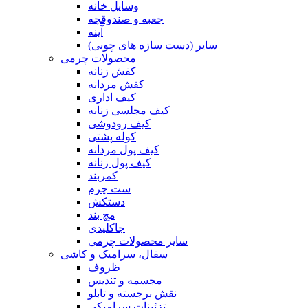
وسایل خانه
جعبه و صندوقچه
آینه
سایر (دست سازه های چوبی)
محصولات چرمی
کفش زنانه
کفش مردانه
کیف اداری
کیف مجلسی زنانه
کیف رودوشی
کوله پشتی
کیف پول مردانه
کیف پول زنانه
کمربند
ست چرم
دستکش
مچ بند
جاکلیدی
سایر محصولات چرمی
سفال، سرامیک و کاشی
ظروف
مجسمه و تندیس
نقش برجسته و تابلو
تزئینات سرامیکی