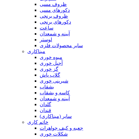
ظروف مسی
دکورهای مسی
ظروف برنجی
دکورهای برنجی
ساعت
آیینه و شمعدان
لوستر
سایر محصولات فلزی
میناکاری
میوه خوری
آجیل خوری
گز خوری
گلاب پاش
شیرینی خوری
بشقاب
کاسه و بشقاب
آیینه و شمعدان
گلدان
قندان
سایر (میناکاری)
خاتم کاری
جعبه و کیف جواهرات
شکلات خوری