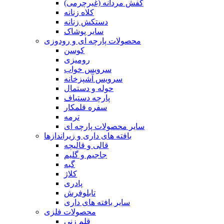
کفش مردانه (غیرچرمی)
کلاه زنانه
دستکش زنانه
سایر پوشاک
محصولات پارچه ای و رودوزی
کوسن
رومیزی
سرویس خواب
سرویس آشپزخانه
حوله و دستمال
پارچه دستباف
سفره قلمکار
ترمه
سایر محصولات پارچه ای
بافته های داری و زیراندازها
قالی و قالیچه
جاجیم و گلیم
گبه
کلاژ
پادری
تابلوفرش
سایر بافته های داری
محصولات فلزی
قلم زنی