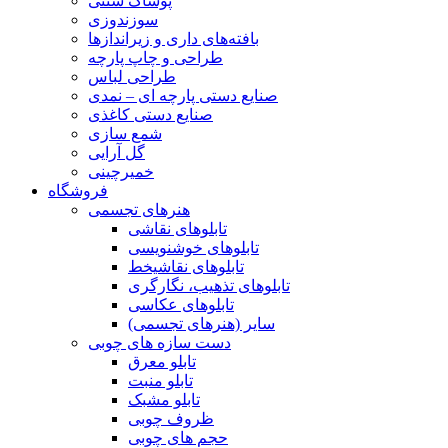
پوشاک سنتی
سوزندوزی
بافته‌های داری و زیراندازها
طراحی و چاپ پارچه
طراحی لباس
صنایع دستی پارچه ای – نمدی
صنایع دستی کاغذی
شمع سازی
گل آرایی
خمیرچینی
فروشگاه
هنرهای تجسمی
تابلوهای نقاشی
تابلوهای خوشنویسی
تابلوهای نقاشیخط
تابلوهای تذهیب، نگارگری
تابلوهای عکاسی
سایر (هنرهای تجسمی)
دست سازه های چوبی
تابلو معرق
تابلو منبت
تابلو مشبک
ظروف چوبی
حجم های چوبی