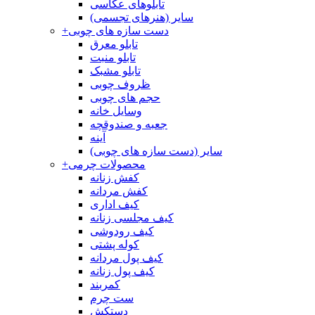
تابلوهای عکاسی
سایر (هنرهای تجسمی)
دست سازه های چوبی
+
تابلو معرق
تابلو منبت
تابلو مشبک
ظروف چوبی
حجم های چوبی
وسایل خانه
جعبه و صندوقچه
آینه
سایر (دست سازه های چوبی)
محصولات چرمی
+
کفش زنانه
کفش مردانه
کیف اداری
کیف مجلسی زنانه
کیف رودوشی
کوله پشتی
کیف پول مردانه
کیف پول زنانه
کمربند
ست چرم
دستکش