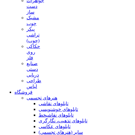
جواهرات
دست
ساز
مشبک
چوب
پیکر
تراشی
(چوب)
حکاکی
روی
فلز
صنایع
دستی
دریایی
طراحی
لباس
فروشگاه
هنرهای تجسمی
تابلوهای نقاشی
تابلوهای خوشنویسی
تابلوهای نقاشیخط
تابلوهای تذهیب، نگارگری
تابلوهای عکاسی
سایر (هنرهای تجسمی)