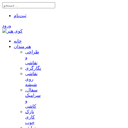
ثبت‌نام
ورود
خانه
هنرمندان
طراحی
و
نقاشی
نگارگری
نقاشی
روی
شیشه
سفال،
سرامیک
و
کاشی
نازک
کاری
چوب
تراش