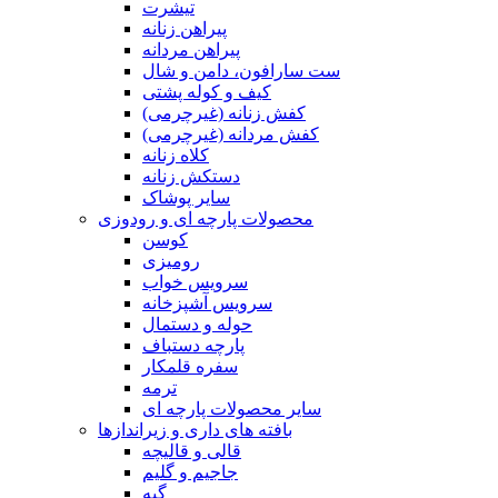
تیشرت
پیراهن زنانه
پیراهن مردانه
ست سارافون، دامن و شال
کیف و کوله پشتی
کفش زنانه (غیرچرمی)
کفش مردانه (غیرچرمی)
کلاه زنانه
دستکش زنانه
سایر پوشاک
محصولات پارچه ای و رودوزی
کوسن
رومیزی
سرویس خواب
سرویس آشپزخانه
حوله و دستمال
پارچه دستباف
سفره قلمکار
ترمه
سایر محصولات پارچه ای
بافته های داری و زیراندازها
قالی و قالیچه
جاجیم و گلیم
گبه