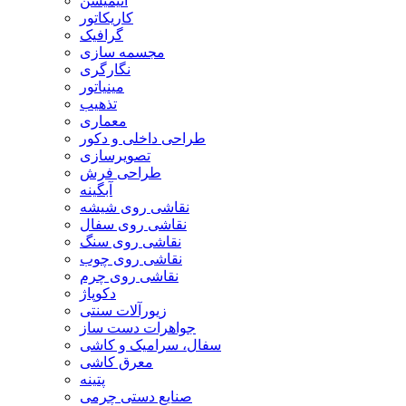
انیمیشن
کاریکاتور
گرافیک
مجسمه سازی
نگارگری
مینیاتور
تذهیب
معماری
طراحی داخلی و دکور
تصویرسازی
طراحی فرش
آبگینه
نقاشی روی شیشه
نقاشی روی سفال
نقاشی روی سنگ
نقاشی روی چوب
نقاشی روی چرم
دکوپاژ
زیورآلات سنتی
جواهرات دست ساز
سفال، سرامیک و کاشی
معرق کاشی
پتینه
صنایع دستی چرمی