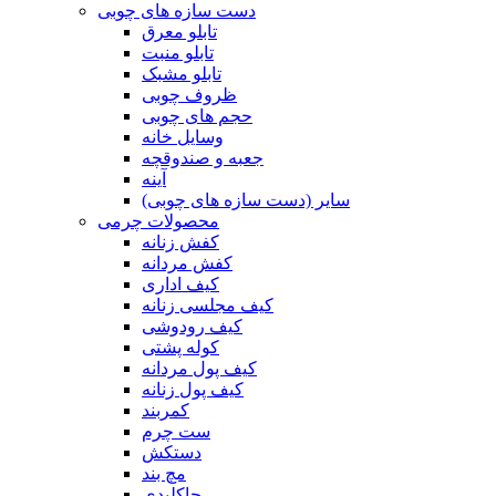
دست سازه های چوبی
تابلو معرق
تابلو منبت
تابلو مشبک
ظروف چوبی
حجم های چوبی
وسایل خانه
جعبه و صندوقچه
آینه
سایر (دست سازه های چوبی)
محصولات چرمی
کفش زنانه
کفش مردانه
کیف اداری
کیف مجلسی زنانه
کیف رودوشی
کوله پشتی
کیف پول مردانه
کیف پول زنانه
کمربند
ست چرم
دستکش
مچ بند
جاکلیدی