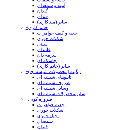
آیینه و شمعدان
گلدان
قندان
سایر (میناکاری)
خاتم کاری
+
جعبه و کیف جواهرات
شکلات خوری
سینی
قلمدان
سرمه دان
جاسکه ای
سایر (خاتم کاری)
آبگینه (محصولات شیشه ای)
+
تابلوهای شیشه ای
ظروف شیشه ای
وسایل شیشه ای
سایر محصولات شیشه ای
فیروزه کوبی
+
جعبه جواهرات
شکلات خوری
آجیل خوری
شمعدان
قندان