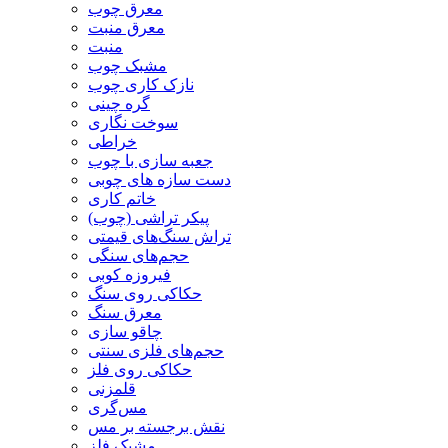
معرق چوب
معرق منبت
منبت
مشبک چوب
نازک کاری چوب
گره چینی
سوخت نگاری
خراطی
جعبه سازی با چوب
دست سازه های چوبی
خاتم کاری
پیکر تراشی (چوب)
تراش سنگ‌های قیمتی
حجم‌های سنگی
فیروزه کوبی
حکاکی روی سنگ
معرق سنگ
چاقو سازی
حجم‌های فلزی سنتی
حکاکی روی فلز
قلمزنی
مس‌گری
نقش برجسته بر مس
مشبک فلز