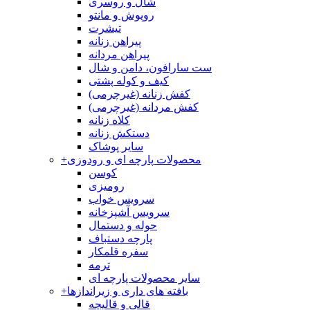
شال و روسری
روپوش و مانتو
تیشرت
پیراهن زنانه
پیراهن مردانه
ست سارافون، دامن و شال
کیف و کوله پشتی
کفش زنانه (غیرچرمی)
کفش مردانه (غیرچرمی)
کلاه زنانه
دستکش زنانه
سایر پوشاک
محصولات پارچه ای و رودوزی
+
کوسن
رومیزی
سرویس خواب
سرویس آشپزخانه
حوله و دستمال
پارچه دستباف
سفره قلمکار
ترمه
سایر محصولات پارچه ای
بافته های داری و زیراندازها
+
قالی و قالیچه