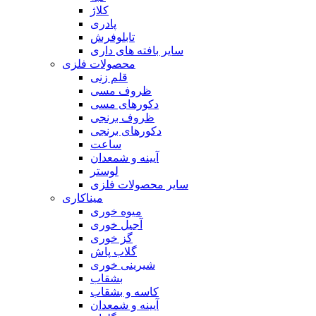
کلاژ
پادری
تابلوفرش
سایر بافته های داری
محصولات فلزی
قلم زنی
ظروف مسی
دکورهای مسی
ظروف برنجی
دکورهای برنجی
ساعت
آیینه و شمعدان
لوستر
سایر محصولات فلزی
میناکاری
میوه خوری
آجیل خوری
گز خوری
گلاب پاش
شیرینی خوری
بشقاب
کاسه و بشقاب
آیینه و شمعدان