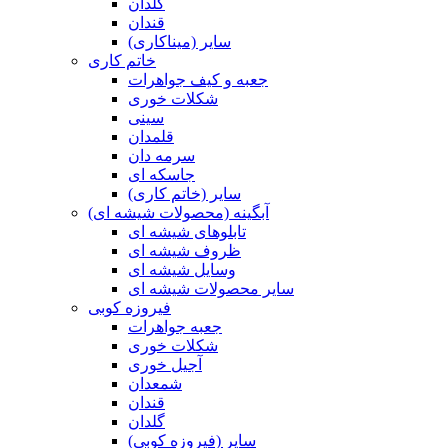
گلدان
قندان
سایر (میناکاری)
خاتم کاری
جعبه و کیف جواهرات
شکلات خوری
سینی
قلمدان
سرمه دان
جاسکه ای
سایر (خاتم کاری)
آبگینه (محصولات شیشه ای)
تابلوهای شیشه ای
ظروف شیشه ای
وسایل شیشه ای
سایر محصولات شیشه ای
فیروزه کوبی
جعبه جواهرات
شکلات خوری
آجیل خوری
شمعدان
قندان
گلدان
سایر (فیروزه کوبی)