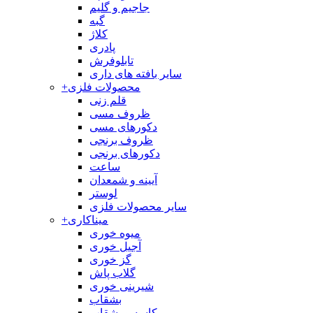
جاجیم و گلیم
گبه
کلاژ
پادری
تابلوفرش
سایر بافته های داری
محصولات فلزی
+
قلم زنی
ظروف مسی
دکورهای مسی
ظروف برنجی
دکورهای برنجی
ساعت
آیینه و شمعدان
لوستر
سایر محصولات فلزی
میناکاری
+
میوه خوری
آجیل خوری
گز خوری
گلاب پاش
شیرینی خوری
بشقاب
کاسه و بشقاب