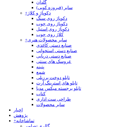
گلدان
سایر (فیروزه کوبی)
دکوپاژ و کلاژ
+
دکوپاژ روی سنگ
دکوپاژ روی چوب
دکوپاژ روی استیل
کلاژ روی چوب
سایر محصولات هنری
+
صنایع دستی کاغذی
صنایع دستی استخوانی
صنایع دستی دریایی
عروسک های سنتی
پتینه
شمع
تابلو دوخت برزیلی
تابلو های استرینگ آرت
تابلو برجسته میکس مدیا
کتاب
طراحی ست اداری
سایر محصولات
اخبار
پژوهش
تماشاخانه
+
گالری تصاویر