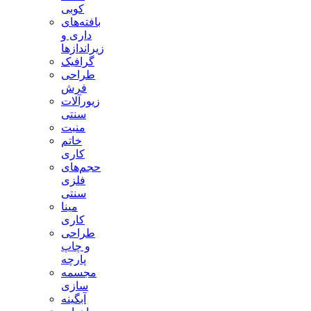
کوبی
بافته‌های
داری و
زیراندازها
گرافیک
طراحی
فرش
زیورآلات
سنتی
منبت
خاتم
کاری
حجم‌های
فلزی
سنتی
مینا
کاری
طراحی
و چاپ
پارچه
مجسمه
سازی
آبگینه