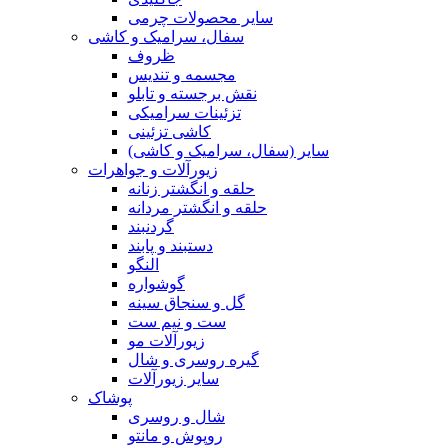
سایر محصولات چرمی
سفال، سرامیک و کاشی
ظروف
مجسمه و تندیس
نقش برجسته و تابلو
تزئینات سرامیکی
کاشی تزئینی
سایر (سفال، سرامیک و کاشی)
زیورآلات و جواهرات
حلقه و انگشتر زنانه
حلقه و انگشتر مردانه
گردنبند
دستبند و پابند
النگو
گوشواره
گل و سنجاق سینه
ست و نیم ست
زیورآلات مو
گیره روسری و شال
سایر زیورآلات
پوشاک
شال و روسری
روپوش و مانتو