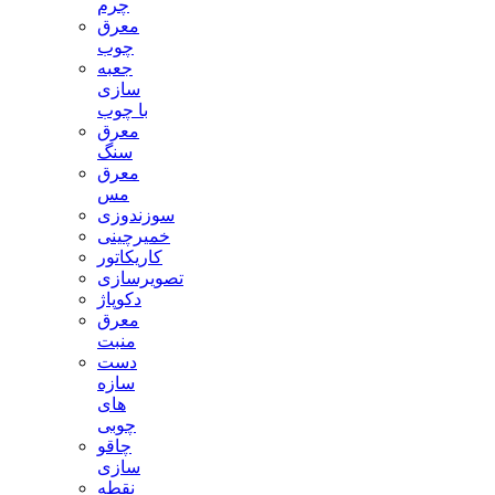
چرم
معرق
چوب
جعبه
سازی
با چوب
معرق
سنگ
معرق
مس
سوزندوزی
خمیرچینی
کاریکاتور
تصویرسازی
دکوپاژ
معرق
منبت
دست
سازه
های
چوبی
چاقو
سازی
نقطه