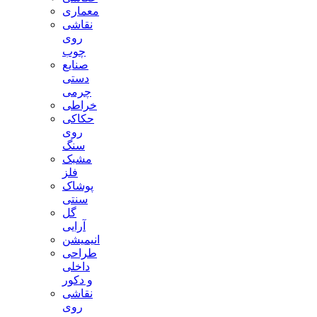
معماری
نقاشی
روی
چوب
صنایع
دستی
چرمی
خراطی
حکاکی
روی
سنگ
مشبک
فلز
پوشاک
سنتی
گل
آرایی
انیمیشن
طراحی
داخلی
و دکور
نقاشی
روی