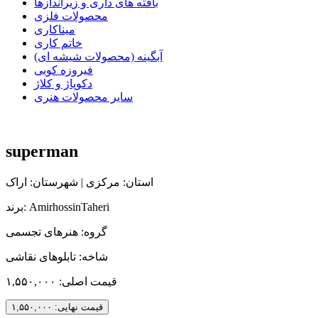
بافته های داری و زیراندازها
محصولات فلزی
میناکاری
خاتم کاری
آبگینه (محصولات شیشه ای)
فیروزه کوبی
دکوپاژ و کلاژ
سایر محصولات هنری
superman
استان: مرکزی | شهرستان: اراک
برند: AmirhossinTaheri
گروه: هنرهای تجسمی
شاخه: تابلوهای نقاشی
قیمت اصلی:
۱,۵۵۰,۰۰۰
قیمت نهایی:
۱,۵۵۰,۰۰۰