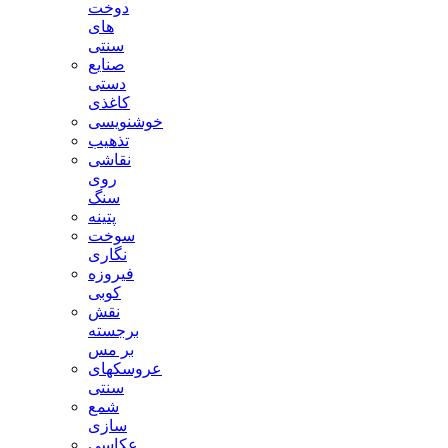
دوخت
های
سنتی
صنایع
دستی
کاغذی
خوشنویسی
تذهیب
نقاشی
روی
سنگ
پتینه
سوخت
نگاری
فیروزه
کوبی
نقش
برجسته
بر مس
عروسکهای
سنتی
شمع
سازی
عکاسی