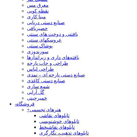
معرق مس
نقطه کوبی
مینا کاری
صنایع دستی دریایی
حصیربافی
بافتنی‌ و دوخت های سنتی
عروسکهای سنتی
پوشاک سنتی
سوزندوزی
بافته‌های داری و زیراندازها
طراحی و چاپ پارچه
طراحی لباس
صنایع دستی پارچه ای – نمدی
صنایع دستی کاغذی
شمع سازی
گل آرایی
خمیرچینی
فروشگاه
-
هنرهای تجسمی
+
تابلوهای نقاشی
تابلوهای خوشنویسی
تابلوهای نقاشیخط
تابلوهای تذهیب، نگارگری