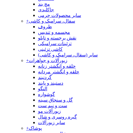
مچ بند
جاکلیدی
سایر محصولات چرمی
سفال، سرامیک و کاشی
+
ظروف
مجسمه و تندیس
نقش برجسته و تابلو
تزئینات سرامیکی
کاشی تزئینی
سایر (سفال، سرامیک و کاشی)
زیورآلات و جواهرات
+
حلقه و انگشتر زنانه
حلقه و انگشتر مردانه
گردنبند
دستبند و پابند
النگو
گوشواره
گل و سنجاق سینه
ست و نیم ست
زیورآلات مو
گیره روسری و شال
سایر زیورآلات
پوشاک
+