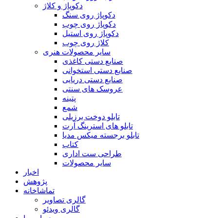
دکوپاژ و کلاژ
دکوپاژ روی سنگ
دکوپاژ روی چوب
دکوپاژ روی استیل
کلاژ روی چوب
سایر محصولات هنری
صنایع دستی کاغذی
صنایع دستی استخوانی
صنایع دستی دریایی
عروسک های سنتی
پتینه
شمع
تابلو دوخت برزیلی
تابلو های استرینگ آرت
تابلو برجسته میکس مدیا
کتاب
طراحی ست اداری
سایر محصولات
اخبار
پژوهش
تماشاخانه
گالری تصاویر
گالری ویدئو