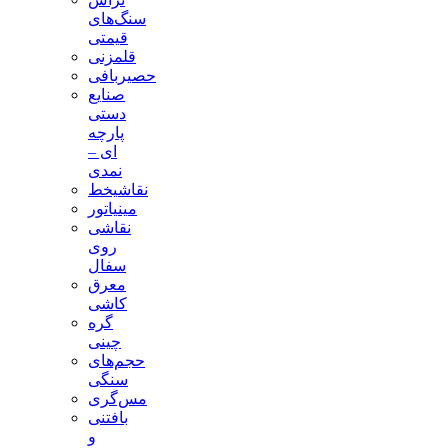
سنگ‌های
قیمتی
قلمزنی
حصیربافی
صنایع
دستی
پارچه
ای –
نمدی
نقاشیخط
مینیاتور
نقاشی
روی
سفال
معرق
کاشی
گره
چینی
حجم‌های
سنگی
مس‌گری
بافتنی‌
و