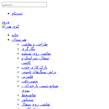
ثبت‌نام
ورود
خانه
هنرمندان
طراحی و نقاشی
نگارگری
نقاشی روی شیشه
سفال، سرامیک و
کاشی
نازک کاری چوب
تراش سنگ‌های قیمتی
قلمزنی
حصیربافی
صنایع دستی پارچه ای –
نمدی
نقاشیخط
مینیاتور
نقاشی روی سفال
معرق کاشی