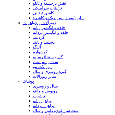
نقش برجسته و تابلو
تزئینات سرامیکی
کاشی تزئینی
سایر (سفال، سرامیک و کاشی)
زیورآلات و جواهرات
حلقه و انگشتر زنانه
حلقه و انگشتر مردانه
گردنبند
دستبند و پابند
النگو
گوشواره
گل و سنجاق سینه
ست و نیم ست
زیورآلات مو
گیره روسری و شال
سایر زیورآلات
پوشاک
شال و روسری
روپوش و مانتو
تیشرت
پیراهن زنانه
پیراهن مردانه
ست سارافون، دامن و شال