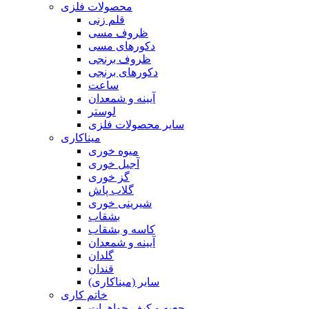
محصولات فلزی
قلم زنی
ظروف مسی
دکورهای مسی
ظروف برنجی
دکورهای برنجی
ساعت
آیینه و شمعدان
لوستر
سایر محصولات فلزی
میناکاری
میوه خوری
آجیل خوری
گز خوری
گلاب پاش
شیرینی خوری
بشقاب
کاسه و بشقاب
آیینه و شمعدان
گلدان
قندان
سایر (میناکاری)
خاتم کاری
جعبه و کیف جواهرات