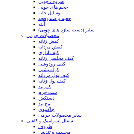
ظروف چوبی
حجم های چوبی
وسایل خانه
جعبه و صندوقچه
آینه
سایر (دست سازه های چوبی)
محصولات چرمی
کفش زنانه
کفش مردانه
کیف اداری
کیف مجلسی زنانه
کیف رودوشی
کوله پشتی
کیف پول مردانه
کیف پول زنانه
کمربند
ست چرم
دستکش
مچ بند
جاکلیدی
سایر محصولات چرمی
سفال، سرامیک و کاشی
ظروف
مجسمه و تندیس