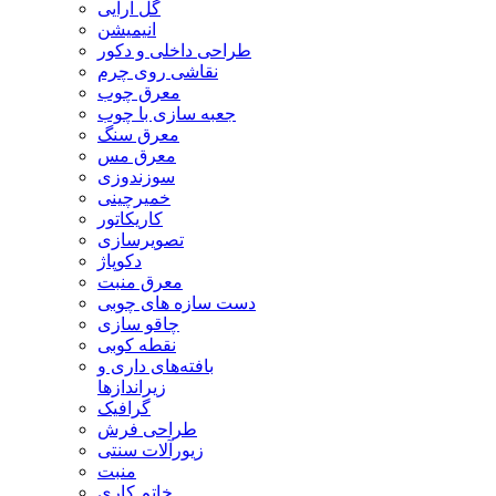
گل آرایی
انیمیشن
طراحی داخلی و دکور
نقاشی روی چرم
معرق چوب
جعبه سازی با چوب
معرق سنگ
معرق مس
سوزندوزی
خمیرچینی
کاریکاتور
تصویرسازی
دکوپاژ
معرق منبت
دست سازه های چوبی
چاقو سازی
نقطه کوبی
بافته‌های داری و
زیراندازها
گرافیک
طراحی فرش
زیورآلات سنتی
منبت
خاتم کاری