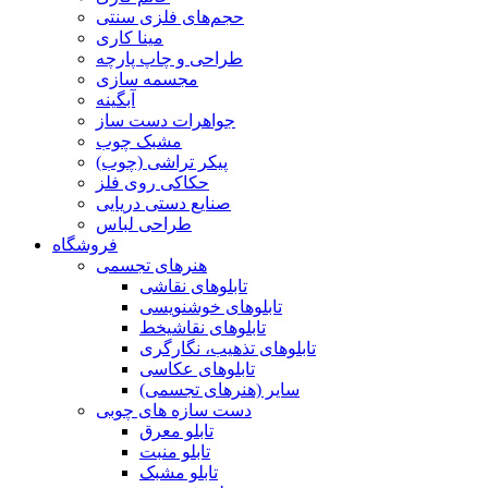
حجم‌های فلزی سنتی
مینا کاری
طراحی و چاپ پارچه
مجسمه سازی
آبگینه
جواهرات دست ساز
مشبک چوب
پیکر تراشی (چوب)
حکاکی روی فلز
صنایع دستی دریایی
طراحی لباس
فروشگاه
هنرهای تجسمی
تابلوهای نقاشی
تابلوهای خوشنویسی
تابلوهای نقاشیخط
تابلوهای تذهیب، نگارگری
تابلوهای عکاسی
سایر (هنرهای تجسمی)
دست سازه های چوبی
تابلو معرق
تابلو منبت
تابلو مشبک