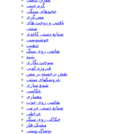
گره چینی
حجم‌های سنگی
مس‌گری
بافتنی‌ و دوخت های
سنتی
صنایع دستی کاغذی
خوشنویسی
تذهیب
نقاشی روی سنگ
پتینه
سوخت نگاری
فیروزه کوبی
نقش برجسته بر مس
عروسکهای سنتی
شمع سازی
عکاسی
معماری
نقاشی روی چوب
صنایع دستی چرمی
خراطی
حکاکی روی سنگ
مشبک فلز
پوشاک سنتی