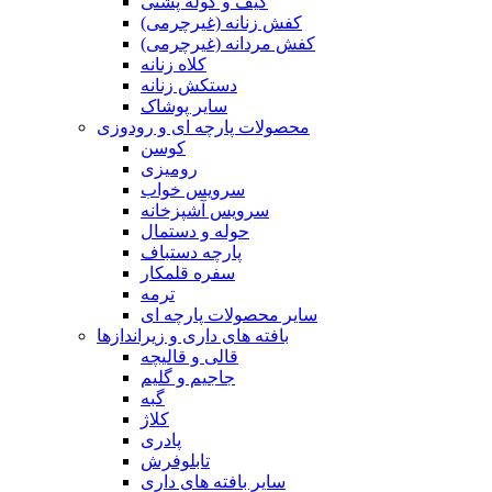
کیف و کوله پشتی
کفش زنانه (غیرچرمی)
کفش مردانه (غیرچرمی)
کلاه زنانه
دستکش زنانه
سایر پوشاک
محصولات پارچه ای و رودوزی
کوسن
رومیزی
سرویس خواب
سرویس آشپزخانه
حوله و دستمال
پارچه دستباف
سفره قلمکار
ترمه
سایر محصولات پارچه ای
بافته های داری و زیراندازها
قالی و قالیچه
جاجیم و گلیم
گبه
کلاژ
پادری
تابلوفرش
سایر بافته های داری