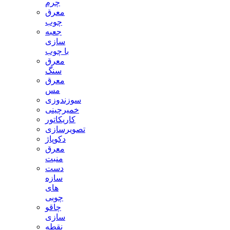
چرم
معرق
چوب
جعبه
سازی
با چوب
معرق
سنگ
معرق
مس
سوزندوزی
خمیرچینی
کاریکاتور
تصویرسازی
دکوپاژ
معرق
منبت
دست
سازه
های
چوبی
چاقو
سازی
نقطه