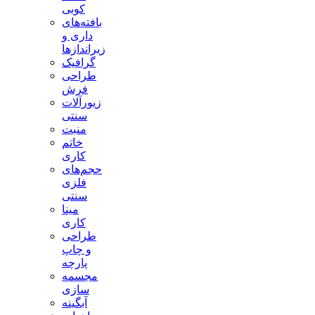
کوبی
بافته‌های
داری و
زیراندازها
گرافیک
طراحی
فرش
زیورآلات
سنتی
منبت
خاتم
کاری
حجم‌های
فلزی
سنتی
مینا
کاری
طراحی
و چاپ
پارچه
مجسمه
سازی
آبگینه