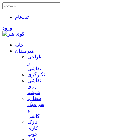
ثبت‌نام
ورود
خانه
هنرمندان
طراحی
و
نقاشی
نگارگری
نقاشی
روی
شیشه
سفال،
سرامیک
و
کاشی
نازک
کاری
چوب
تراش