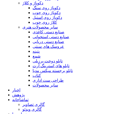
دکوپاژ و کلاژ
دکوپاژ روی سنگ
دکوپاژ روی چوب
دکوپاژ روی استیل
کلاژ روی چوب
سایر محصولات هنری
صنایع دستی کاغذی
صنایع دستی استخوانی
صنایع دستی دریایی
عروسک های سنتی
پتینه
شمع
تابلو دوخت برزیلی
تابلو های استرینگ آرت
تابلو برجسته میکس مدیا
کتاب
طراحی ست اداری
سایر محصولات
اخبار
پژوهش
تماشاخانه
گالری تصاویر
گالری ویدئو