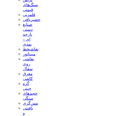
سنگ‌های
قیمتی
قلمزنی
حصیربافی
صنایع
دستی
پارچه
ای –
نمدی
نقاشیخط
مینیاتور
نقاشی
روی
سفال
معرق
کاشی
گره
چینی
حجم‌های
سنگی
مس‌گری
بافتنی‌
و