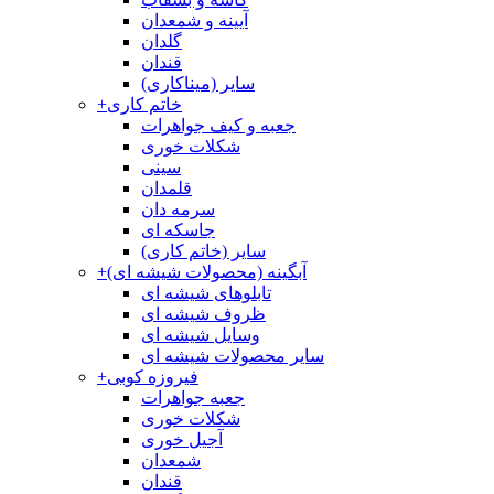
آیینه و شمعدان
گلدان
قندان
سایر (میناکاری)
خاتم کاری
+
جعبه و کیف جواهرات
شکلات خوری
سینی
قلمدان
سرمه دان
جاسکه ای
سایر (خاتم کاری)
آبگینه (محصولات شیشه ای)
+
تابلوهای شیشه ای
ظروف شیشه ای
وسایل شیشه ای
سایر محصولات شیشه ای
فیروزه کوبی
+
جعبه جواهرات
شکلات خوری
آجیل خوری
شمعدان
قندان