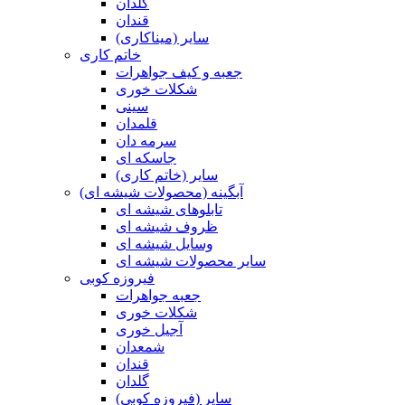
گلدان
قندان
سایر (میناکاری)
خاتم کاری
جعبه و کیف جواهرات
شکلات خوری
سینی
قلمدان
سرمه دان
جاسکه ای
سایر (خاتم کاری)
آبگینه (محصولات شیشه ای)
تابلوهای شیشه ای
ظروف شیشه ای
وسایل شیشه ای
سایر محصولات شیشه ای
فیروزه کوبی
جعبه جواهرات
شکلات خوری
آجیل خوری
شمعدان
قندان
گلدان
سایر (فیروزه کوبی)