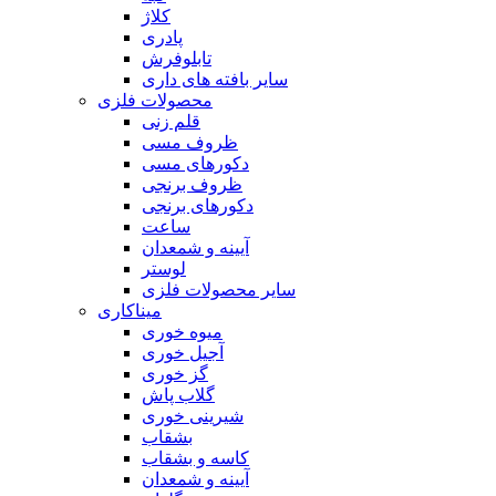
کلاژ
پادری
تابلوفرش
سایر بافته های داری
محصولات فلزی
قلم زنی
ظروف مسی
دکورهای مسی
ظروف برنجی
دکورهای برنجی
ساعت
آیینه و شمعدان
لوستر
سایر محصولات فلزی
میناکاری
میوه خوری
آجیل خوری
گز خوری
گلاب پاش
شیرینی خوری
بشقاب
کاسه و بشقاب
آیینه و شمعدان