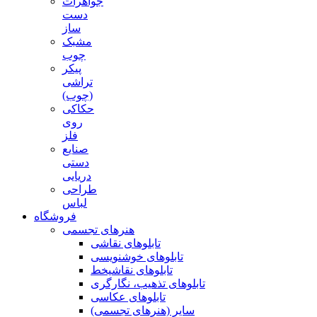
جواهرات
دست
ساز
مشبک
چوب
پیکر
تراشی
(چوب)
حکاکی
روی
فلز
صنایع
دستی
دریایی
طراحی
لباس
فروشگاه
هنرهای تجسمی
تابلوهای نقاشی
تابلوهای خوشنویسی
تابلوهای نقاشیخط
تابلوهای تذهیب، نگارگری
تابلوهای عکاسی
سایر (هنرهای تجسمی)