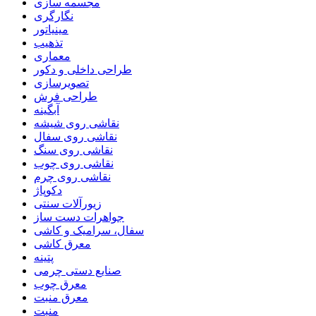
مجسمه سازی
نگارگری
مینیاتور
تذهیب
معماری
طراحی داخلی و دکور
تصویرسازی
طراحی فرش
آبگینه
نقاشی روی شیشه
نقاشی روی سفال
نقاشی روی سنگ
نقاشی روی چوب
نقاشی روی چرم
دکوپاژ
زیورآلات سنتی
جواهرات دست ساز
سفال، سرامیک و کاشی
معرق کاشی
پتینه
صنایع دستی چرمی
معرق چوب
معرق منبت
منبت