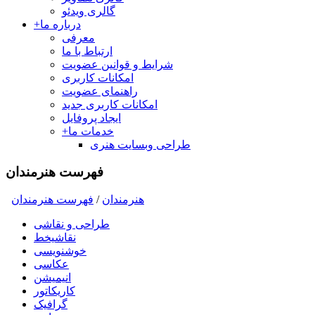
گالری ویدئو
درباره ما
+
معرفی
ارتباط با ما
شرایط و قوانین عضویت
امکانات کاربری
راهنمای عضویت
امکانات کاربری جدید
ایجاد پروفایل
خدمات ما
+
طراحی وبسایت هنری
فهرست هنرمندان
هنرمندان
/
فهرست هنرمندان
طراحی و نقاشی
نقاشیخط
خوشنویسی
عکاسی
انیمیشن
کاریکاتور
گرافیک