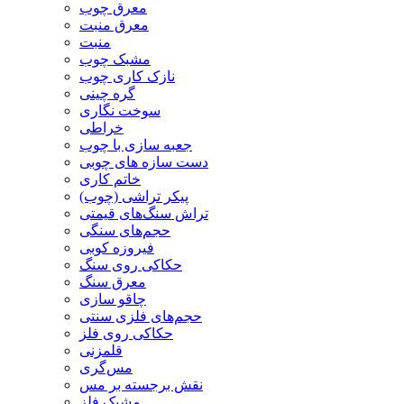
معرق چوب
معرق منبت
منبت
مشبک چوب
نازک کاری چوب
گره چینی
سوخت نگاری
خراطی
جعبه سازی با چوب
دست سازه های چوبی
خاتم کاری
پیکر تراشی (چوب)
تراش سنگ‌های قیمتی
حجم‌های سنگی
فیروزه کوبی
حکاکی روی سنگ
معرق سنگ
چاقو سازی
حجم‌های فلزی سنتی
حکاکی روی فلز
قلمزنی
مس‌گری
نقش برجسته بر مس
مشبک فلز