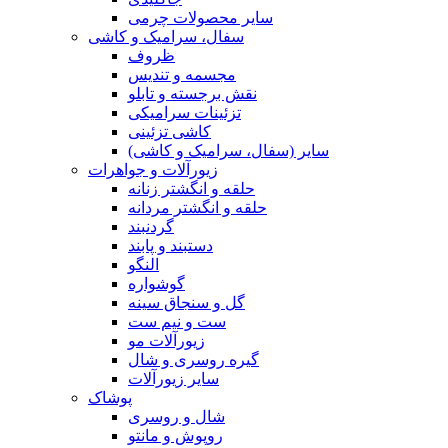
سایر محصولات چرمی
سفال، سرامیک و کاشی
ظروف
مجسمه و تندیس
نقش برجسته و تابلو
تزئینات سرامیکی
کاشی تزئینی
سایر (سفال، سرامیک و کاشی)
زیورآلات و جواهرات
حلقه و انگشتر زنانه
حلقه و انگشتر مردانه
گردنبند
دستبند و پابند
النگو
گوشواره
گل و سنجاق سینه
ست و نیم ست
زیورآلات مو
گیره روسری و شال
سایر زیورآلات
پوشاک
شال و روسری
روپوش و مانتو