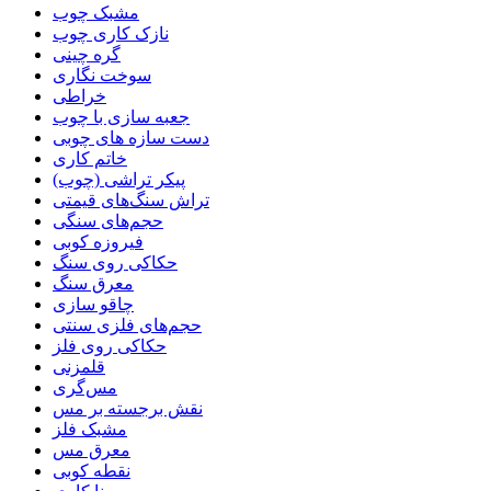
مشبک چوب
نازک کاری چوب
گره چینی
سوخت نگاری
خراطی
جعبه سازی با چوب
دست سازه های چوبی
خاتم کاری
پیکر تراشی (چوب)
تراش سنگ‌های قیمتی
حجم‌های سنگی
فیروزه کوبی
حکاکی روی سنگ
معرق سنگ
چاقو سازی
حجم‌های فلزی سنتی
حکاکی روی فلز
قلمزنی
مس‌گری
نقش برجسته بر مس
مشبک فلز
معرق مس
نقطه کوبی