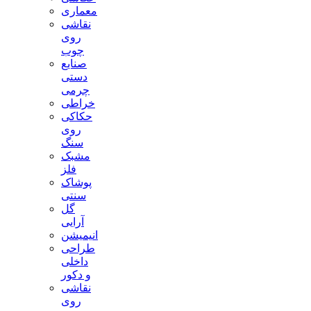
معماری
نقاشی
روی
چوب
صنایع
دستی
چرمی
خراطی
حکاکی
روی
سنگ
مشبک
فلز
پوشاک
سنتی
گل
آرایی
انیمیشن
طراحی
داخلی
و دکور
نقاشی
روی