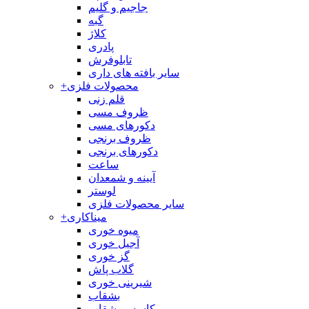
جاجیم و گلیم
گبه
کلاژ
پادری
تابلوفرش
سایر بافته های داری
محصولات فلزی
+
قلم زنی
ظروف مسی
دکورهای مسی
ظروف برنجی
دکورهای برنجی
ساعت
آیینه و شمعدان
لوستر
سایر محصولات فلزی
میناکاری
+
میوه خوری
آجیل خوری
گز خوری
گلاب پاش
شیرینی خوری
بشقاب
کاسه و بشقاب