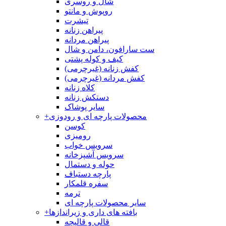
شال و روسری
روپوش و مانتو
تیشرت
پیراهن زنانه
پیراهن مردانه
ست سارافون، دامن و شال
کیف و کوله پشتی
کفش زنانه (غیرچرمی)
کفش مردانه (غیرچرمی)
کلاه زنانه
دستکش زنانه
سایر پوشاک
محصولات پارچه ای و رودوزی
+
کوسن
رومیزی
سرویس خواب
سرویس آشپزخانه
حوله و دستمال
پارچه دستباف
سفره قلمکار
ترمه
سایر محصولات پارچه ای
بافته های داری و زیراندازها
+
قالی و قالیچه