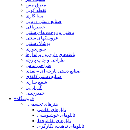
معرق مس
نقطه کوبی
مینا کاری
صنایع دستی دریایی
حصیربافی
بافتنی‌ و دوخت های سنتی
عروسکهای سنتی
پوشاک سنتی
سوزندوزی
بافته‌های داری و زیراندازها
طراحی و چاپ پارچه
طراحی لباس
صنایع دستی پارچه ای – نمدی
صنایع دستی کاغذی
شمع سازی
گل آرایی
خمیرچینی
فروشگاه
+
هنرهای تجسمی
+
تابلوهای نقاشی
تابلوهای خوشنویسی
تابلوهای نقاشیخط
تابلوهای تذهیب، نگارگری