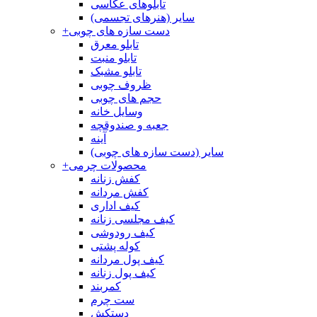
تابلوهای عکاسی
سایر (هنرهای تجسمی)
دست سازه های چوبی
+
تابلو معرق
تابلو منبت
تابلو مشبک
ظروف چوبی
حجم های چوبی
وسایل خانه
جعبه و صندوقچه
آینه
سایر (دست سازه های چوبی)
محصولات چرمی
+
کفش زنانه
کفش مردانه
کیف اداری
کیف مجلسی زنانه
کیف رودوشی
کوله پشتی
کیف پول مردانه
کیف پول زنانه
کمربند
ست چرم
دستکش