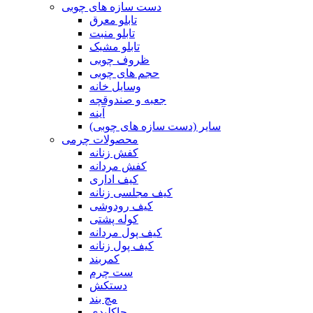
دست سازه های چوبی
تابلو معرق
تابلو منبت
تابلو مشبک
ظروف چوبی
حجم های چوبی
وسایل خانه
جعبه و صندوقچه
آینه
سایر (دست سازه های چوبی)
محصولات چرمی
کفش زنانه
کفش مردانه
کیف اداری
کیف مجلسی زنانه
کیف رودوشی
کوله پشتی
کیف پول مردانه
کیف پول زنانه
کمربند
ست چرم
دستکش
مچ بند
جاکلیدی