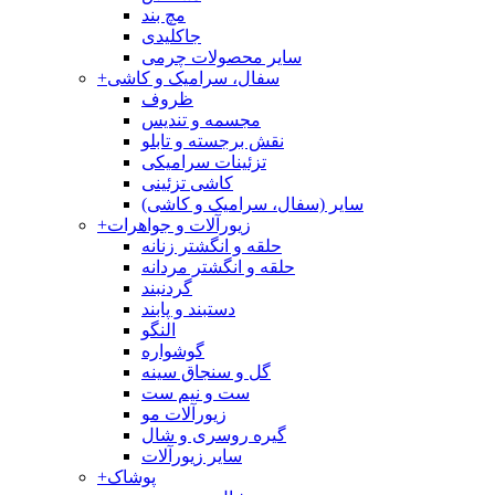
مچ بند
جاکلیدی
سایر محصولات چرمی
سفال، سرامیک و کاشی
+
ظروف
مجسمه و تندیس
نقش برجسته و تابلو
تزئینات سرامیکی
کاشی تزئینی
سایر (سفال، سرامیک و کاشی)
زیورآلات و جواهرات
+
حلقه و انگشتر زنانه
حلقه و انگشتر مردانه
گردنبند
دستبند و پابند
النگو
گوشواره
گل و سنجاق سینه
ست و نیم ست
زیورآلات مو
گیره روسری و شال
سایر زیورآلات
پوشاک
+