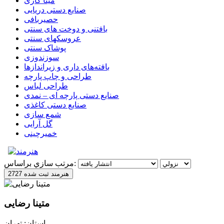
مینا کاری
صنایع دستی دریایی
حصیربافی
بافتنی‌ و دوخت های سنتی
عروسکهای سنتی
پوشاک سنتی
سوزندوزی
بافته‌های داری و زیراندازها
طراحی و چاپ پارچه
طراحی لباس
صنایع دستی پارچه ای – نمدی
صنایع دستی کاغذی
شمع سازی
گل آرایی
خمیرچینی
مرتب سازي براساس:
2727 هنرمند ثبت شده
متینا رضایی
استان: تهران