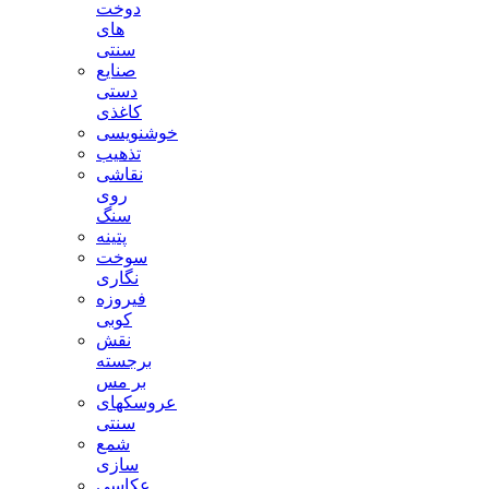
دوخت
های
سنتی
صنایع
دستی
کاغذی
خوشنویسی
تذهیب
نقاشی
روی
سنگ
پتینه
سوخت
نگاری
فیروزه
کوبی
نقش
برجسته
بر مس
عروسکهای
سنتی
شمع
سازی
عکاسی