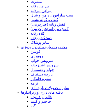
تیشرت
پیراهن زنانه
پیراهن مردانه
ست سارافون، دامن و شال
کیف و کوله پشتی
کفش زنانه (غیرچرمی)
کفش مردانه (غیرچرمی)
کلاه زنانه
دستکش زنانه
سایر پوشاک
محصولات پارچه ای و رودوزی
کوسن
رومیزی
سرویس خواب
سرویس آشپزخانه
حوله و دستمال
پارچه دستباف
سفره قلمکار
ترمه
سایر محصولات پارچه ای
بافته های داری و زیراندازها
قالی و قالیچه
جاجیم و گلیم
گبه