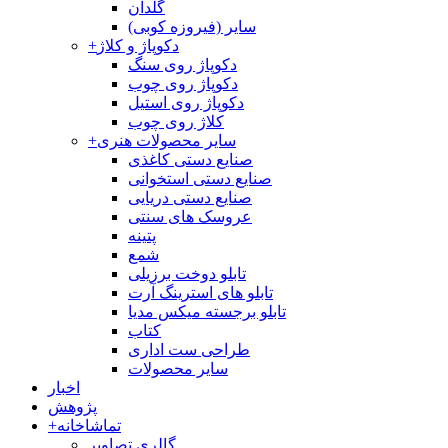
گلدان
سایر (فیروزه کوبی)
دکوپاژ و کلاژ
+
دکوپاژ روی سنگ
دکوپاژ روی چوب
دکوپاژ روی استیل
کلاژ روی چوب
سایر محصولات هنری
+
صنایع دستی کاغذی
صنایع دستی استخوانی
صنایع دستی دریایی
عروسک های سنتی
پتینه
شمع
تابلو دوخت برزیلی
تابلو های استرینگ آرت
تابلو برجسته میکس مدیا
کتاب
طراحی ست اداری
سایر محصولات
اخبار
پژوهش
تماشاخانه
+
گالری تصاویر