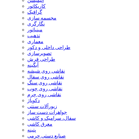
انیمیشن
کاریکاتور
گرافیک
مجسمه سازی
نگارگری
مینیاتور
تذهیب
معماری
طراحی داخلی و دکور
تصویرسازی
طراحی فرش
آبگینه
نقاشی روی شیشه
نقاشی روی سفال
نقاشی روی سنگ
نقاشی روی چوب
نقاشی روی چرم
دکوپاژ
زیورآلات سنتی
جواهرات دست ساز
سفال، سرامیک و کاشی
معرق کاشی
پتینه
صنایع دستی چرمی