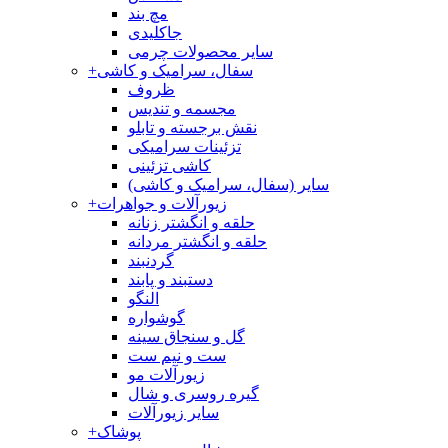
مچ بند
جاکلیدی
سایر محصولات چرمی
سفال، سرامیک و کاشی
+
ظروف
مجسمه و تندیس
نقش برجسته و تابلو
تزئینات سرامیکی
کاشی تزئینی
سایر (سفال، سرامیک و کاشی)
زیورآلات و جواهرات
+
حلقه و انگشتر زنانه
حلقه و انگشتر مردانه
گردنبند
دستبند و پابند
النگو
گوشواره
گل و سنجاق سینه
ست و نیم ست
زیورآلات مو
گیره روسری و شال
سایر زیورآلات
پوشاک
+