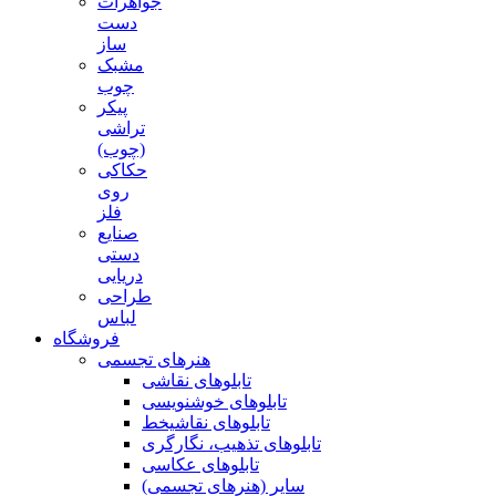
جواهرات
دست
ساز
مشبک
چوب
پیکر
تراشی
(چوب)
حکاکی
روی
فلز
صنایع
دستی
دریایی
طراحی
لباس
فروشگاه
هنرهای تجسمی
تابلوهای نقاشی
تابلوهای خوشنویسی
تابلوهای نقاشیخط
تابلوهای تذهیب، نگارگری
تابلوهای عکاسی
سایر (هنرهای تجسمی)