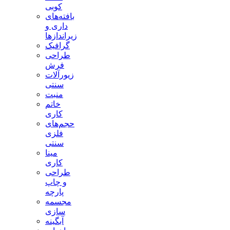
کوبی
بافته‌های
داری و
زیراندازها
گرافیک
طراحی
فرش
زیورآلات
سنتی
منبت
خاتم
کاری
حجم‌های
فلزی
سنتی
مینا
کاری
طراحی
و چاپ
پارچه
مجسمه
سازی
آبگینه