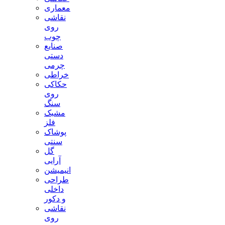
معماری
نقاشی
روی
چوب
صنایع
دستی
چرمی
خراطی
حکاکی
روی
سنگ
مشبک
فلز
پوشاک
سنتی
گل
آرایی
انیمیشن
طراحی
داخلی
و دکور
نقاشی
روی