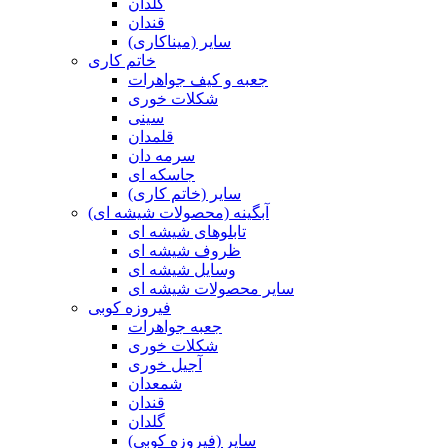
گلدان
قندان
سایر (میناکاری)
خاتم کاری
جعبه و کیف جواهرات
شکلات خوری
سینی
قلمدان
سرمه دان
جاسکه ای
سایر (خاتم کاری)
آبگینه (محصولات شیشه ای)
تابلوهای شیشه ای
ظروف شیشه ای
وسایل شیشه ای
سایر محصولات شیشه ای
فیروزه کوبی
جعبه جواهرات
شکلات خوری
آجیل خوری
شمعدان
قندان
گلدان
سایر (فیروزه کوبی)