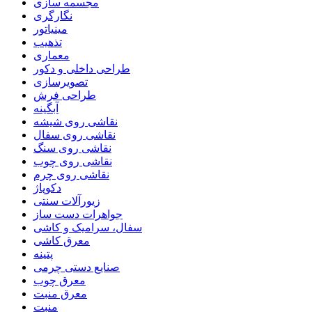
مجسمه سازی
نگارگری
مینیاتور
تذهیب
معماری
طراحی داخلی و دکور
تصویرسازی
طراحی فرش
آبگینه
نقاشی روی شیشه
نقاشی روی سفال
نقاشی روی سنگ
نقاشی روی چوب
نقاشی روی چرم
دکوپاژ
زیورآلات سنتی
جواهرات دست ساز
سفال، سرامیک و کاشی
معرق کاشی
پتینه
صنایع دستی چرمی
معرق چوب
معرق منبت
منبت