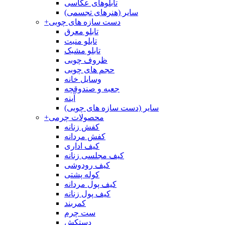
تابلوهای عکاسی
سایر (هنرهای تجسمی)
دست سازه های چوبی
+
تابلو معرق
تابلو منبت
تابلو مشبک
ظروف چوبی
حجم های چوبی
وسایل خانه
جعبه و صندوقچه
آینه
سایر (دست سازه های چوبی)
محصولات چرمی
+
کفش زنانه
کفش مردانه
کیف اداری
کیف مجلسی زنانه
کیف رودوشی
کوله پشتی
کیف پول مردانه
کیف پول زنانه
کمربند
ست چرم
دستکش