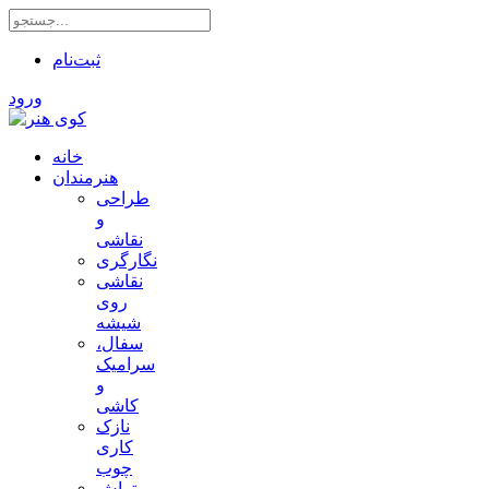
ثبت‌نام
ورود
خانه
هنرمندان
طراحی
و
نقاشی
نگارگری
نقاشی
روی
شیشه
سفال،
سرامیک
و
کاشی
نازک
کاری
چوب
تراش