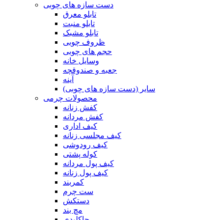
دست سازه های چوبی
تابلو معرق
تابلو منبت
تابلو مشبک
ظروف چوبی
حجم های چوبی
وسایل خانه
جعبه و صندوقچه
آینه
سایر (دست سازه های چوبی)
محصولات چرمی
کفش زنانه
کفش مردانه
کیف اداری
کیف مجلسی زنانه
کیف رودوشی
کوله پشتی
کیف پول مردانه
کیف پول زنانه
کمربند
ست چرم
دستکش
مچ بند
جاکلیدی