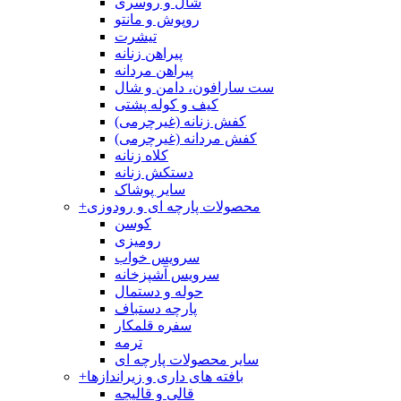
شال و روسری
روپوش و مانتو
تیشرت
پیراهن زنانه
پیراهن مردانه
ست سارافون، دامن و شال
کیف و کوله پشتی
کفش زنانه (غیرچرمی)
کفش مردانه (غیرچرمی)
کلاه زنانه
دستکش زنانه
سایر پوشاک
محصولات پارچه ای و رودوزی
+
کوسن
رومیزی
سرویس خواب
سرویس آشپزخانه
حوله و دستمال
پارچه دستباف
سفره قلمکار
ترمه
سایر محصولات پارچه ای
بافته های داری و زیراندازها
+
قالی و قالیچه