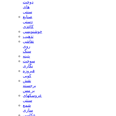
دوخت
های
سنتی
صنایع
دستی
کاغذی
خوشنویسی
تذهیب
نقاشی
روی
سنگ
پتینه
سوخت
نگاری
فیروزه
کوبی
نقش
برجسته
بر مس
عروسکهای
سنتی
شمع
سازی
عکاسی