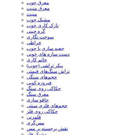
معرق چوب
معرق منبت
منبت
مشبک چوب
نازک کاری چوب
گره چینی
سوخت نگاری
خراطی
جعبه سازی با چوب
دست سازه های چوبی
خاتم کاری
پیکر تراشی (چوب)
تراش سنگ‌های قیمتی
حجم‌های سنگی
فیروزه کوبی
حکاکی روی سنگ
معرق سنگ
چاقو سازی
حجم‌های فلزی سنتی
حکاکی روی فلز
قلمزنی
مس‌گری
نقش برجسته بر مس
مشبک فلز