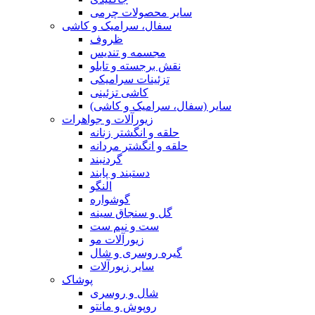
سایر محصولات چرمی
سفال، سرامیک و کاشی
ظروف
مجسمه و تندیس
نقش برجسته و تابلو
تزئینات سرامیکی
کاشی تزئینی
سایر (سفال، سرامیک و کاشی)
زیورآلات و جواهرات
حلقه و انگشتر زنانه
حلقه و انگشتر مردانه
گردنبند
دستبند و پابند
النگو
گوشواره
گل و سنجاق سینه
ست و نیم ست
زیورآلات مو
گیره روسری و شال
سایر زیورآلات
پوشاک
شال و روسری
روپوش و مانتو