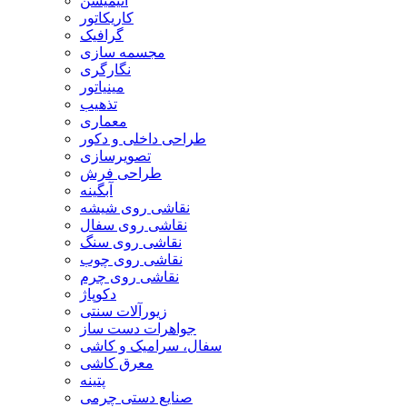
انیمیشن
کاریکاتور
گرافیک
مجسمه سازی
نگارگری
مینیاتور
تذهیب
معماری
طراحی داخلی و دکور
تصویرسازی
طراحی فرش
آبگینه
نقاشی روی شیشه
نقاشی روی سفال
نقاشی روی سنگ
نقاشی روی چوب
نقاشی روی چرم
دکوپاژ
زیورآلات سنتی
جواهرات دست ساز
سفال، سرامیک و کاشی
معرق کاشی
پتینه
صنایع دستی چرمی