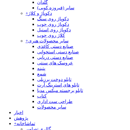
گلدان
سایر (فیروزه کوبی)
دکوپاژ و کلاژ
+
دکوپاژ روی سنگ
دکوپاژ روی چوب
دکوپاژ روی استیل
کلاژ روی چوب
سایر محصولات هنری
+
صنایع دستی کاغذی
صنایع دستی استخوانی
صنایع دستی دریایی
عروسک های سنتی
پتینه
شمع
تابلو دوخت برزیلی
تابلو های استرینگ آرت
تابلو برجسته میکس مدیا
کتاب
طراحی ست اداری
سایر محصولات
اخبار
پژوهش
تماشاخانه
+
گالری تصاویر