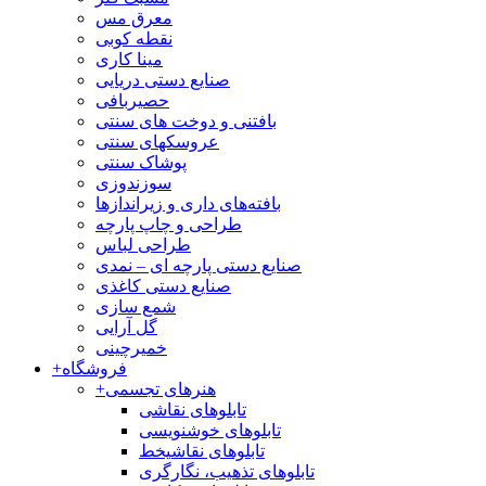
معرق مس
نقطه کوبی
مینا کاری
صنایع دستی دریایی
حصیربافی
بافتنی‌ و دوخت های سنتی
عروسکهای سنتی
پوشاک سنتی
سوزندوزی
بافته‌های داری و زیراندازها
طراحی و چاپ پارچه
طراحی لباس
صنایع دستی پارچه ای – نمدی
صنایع دستی کاغذی
شمع سازی
گل آرایی
خمیرچینی
فروشگاه
+
هنرهای تجسمی
+
تابلوهای نقاشی
تابلوهای خوشنویسی
تابلوهای نقاشیخط
تابلوهای تذهیب، نگارگری