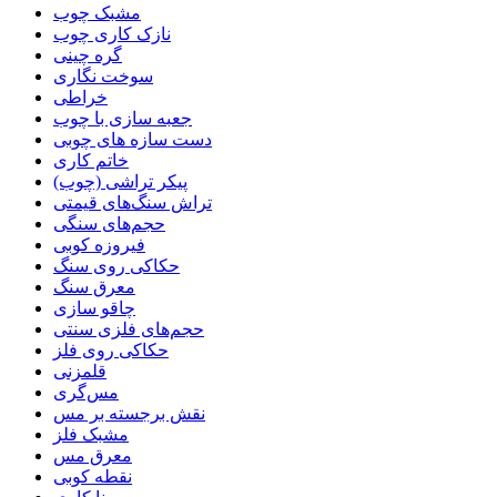
مشبک چوب
نازک کاری چوب
گره چینی
سوخت نگاری
خراطی
جعبه سازی با چوب
دست سازه های چوبی
خاتم کاری
پیکر تراشی (چوب)
تراش سنگ‌های قیمتی
حجم‌های سنگی
فیروزه کوبی
حکاکی روی سنگ
معرق سنگ
چاقو سازی
حجم‌های فلزی سنتی
حکاکی روی فلز
قلمزنی
مس‌گری
نقش برجسته بر مس
مشبک فلز
معرق مس
نقطه کوبی