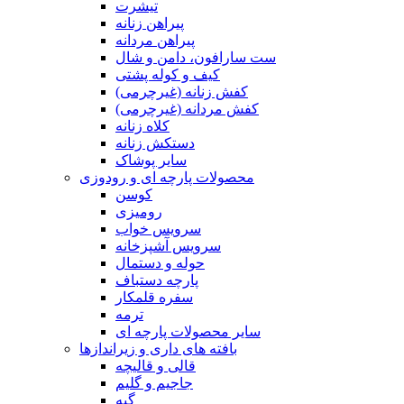
تیشرت
پیراهن زنانه
پیراهن مردانه
ست سارافون، دامن و شال
کیف و کوله پشتی
کفش زنانه (غیرچرمی)
کفش مردانه (غیرچرمی)
کلاه زنانه
دستکش زنانه
سایر پوشاک
محصولات پارچه ای و رودوزی
کوسن
رومیزی
سرویس خواب
سرویس آشپزخانه
حوله و دستمال
پارچه دستباف
سفره قلمکار
ترمه
سایر محصولات پارچه ای
بافته های داری و زیراندازها
قالی و قالیچه
جاجیم و گلیم
گبه