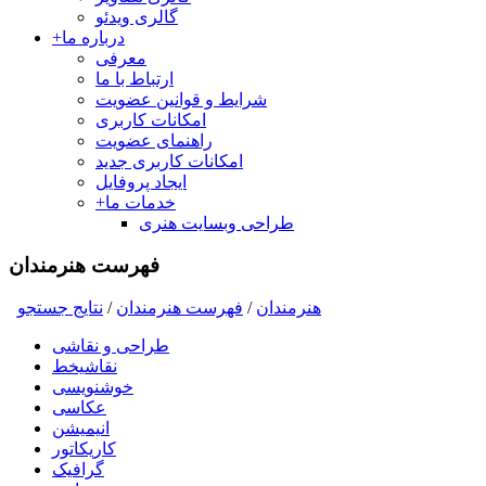
گالری ویدئو
درباره ما
+
معرفی
ارتباط با ما
شرایط و قوانین عضویت
امکانات کاربری
راهنمای عضویت
امکانات کاربری جدید
ایجاد پروفایل
خدمات ما
+
طراحی وبسایت هنری
فهرست هنرمندان
هنرمندان
/
فهرست هنرمندان
/
نتايج جستجو
طراحی و نقاشی
نقاشیخط
خوشنویسی
عکاسی
انیمیشن
کاریکاتور
گرافیک