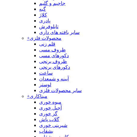
جاجیم و گلیم
گبه
کلاژ
پادری
تابلوفرش
سایر بافته های داری
محصولات فلزی
+
قلم زنی
ظروف مسی
دکورهای مسی
ظروف برنجی
دکورهای برنجی
ساعت
آیینه و شمعدان
لوستر
سایر محصولات فلزی
میناکاری
+
میوه خوری
آجیل خوری
گز خوری
گلاب پاش
شیرینی خوری
بشقاب
کاسه و بشقاب