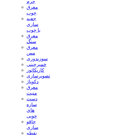
چرم
معرق
چوب
جعبه
سازی
با چوب
معرق
سنگ
معرق
مس
سوزندوزی
خمیرچینی
کاریکاتور
تصویرسازی
دکوپاژ
معرق
منبت
دست
سازه
های
چوبی
چاقو
سازی
نقطه