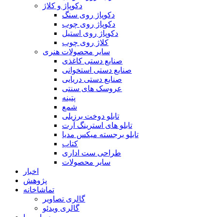
دکوپاژ و کلاژ
دکوپاژ روی سنگ
دکوپاژ روی چوب
دکوپاژ روی استیل
کلاژ روی چوب
سایر محصولات هنری
صنایع دستی کاغذی
صنایع دستی استخوانی
صنایع دستی دریایی
عروسک های سنتی
پتینه
شمع
تابلو دوخت برزیلی
تابلو های استرینگ آرت
تابلو برجسته میکس مدیا
کتاب
طراحی ست اداری
سایر محصولات
اخبار
پژوهش
تماشاخانه
گالری تصاویر
گالری ویدئو