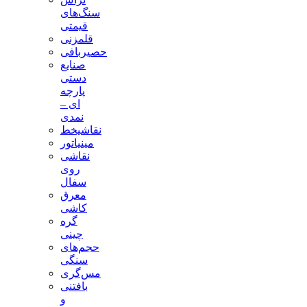
سنگ‌های
قیمتی
قلمزنی
حصیربافی
صنایع
دستی
پارچه
ای –
نمدی
نقاشیخط
مینیاتور
نقاشی
روی
سفال
معرق
کاشی
گره
چینی
حجم‌های
سنگی
مس‌گری
بافتنی‌
و