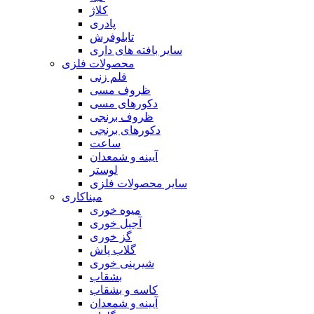
کلاژ
پادری
تابلوفرش
سایر بافته های داری
محصولات فلزی
قلم زنی
ظروف مسی
دکورهای مسی
ظروف برنجی
دکورهای برنجی
ساعت
آیینه و شمعدان
لوستر
سایر محصولات فلزی
میناکاری
میوه خوری
آجیل خوری
گز خوری
گلاب پاش
شیرینی خوری
بشقاب
کاسه و بشقاب
آیینه و شمعدان