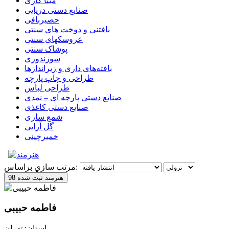
مینا کاری
صنایع دستی دریایی
حصیربافی
بافتنی‌ و دوخت های سنتی
عروسکهای سنتی
پوشاک سنتی
سوزندوزی
بافته‌های داری و زیراندازها
طراحی و چاپ پارچه
طراحی لباس
صنایع دستی پارچه ای – نمدی
صنایع دستی کاغذی
شمع سازی
گل آرایی
خمیرچینی
مرتب سازي براساس:
98 هنرمند ثبت شده
فاطمه حبیبی
استان: تهران