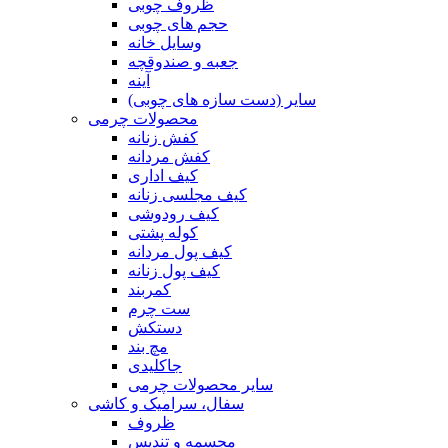
ظروف چوبی
حجم های چوبی
وسایل خانه
جعبه و صندوقچه
آینه
سایر (دست سازه های چوبی)
محصولات چرمی
کفش زنانه
کفش مردانه
کیف اداری
کیف مجلسی زنانه
کیف رودوشی
کوله پشتی
کیف پول مردانه
کیف پول زنانه
کمربند
ست چرم
دستکش
مچ بند
جاکلیدی
سایر محصولات چرمی
سفال، سرامیک و کاشی
ظروف
مجسمه و تندیس