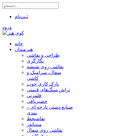
ثبت‌نام
ورود
خانه
هنرمندان
طراحی و نقاشی
نگارگری
نقاشی روی شیشه
سفال، سرامیک و
کاشی
نازک کاری چوب
تراش سنگ‌های قیمتی
قلمزنی
حصیربافی
صنایع دستی پارچه ای –
نمدی
نقاشیخط
مینیاتور
نقاشی روی سفال
معرق کاشی