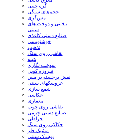
گره چینی
حجم‌های سنگی
مس‌گری
بافتنی‌ و دوخت های
سنتی
صنایع دستی کاغذی
خوشنویسی
تذهیب
نقاشی روی سنگ
پتینه
سوخت نگاری
فیروزه کوبی
نقش برجسته بر مس
عروسکهای سنتی
شمع سازی
عکاسی
معماری
نقاشی روی چوب
صنایع دستی چرمی
خراطی
حکاکی روی سنگ
مشبک فلز
پوشاک سنتی