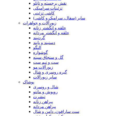
نقش برجسته و تابلو
تزئینات سرامیکی
کاشی تزئینی
سایر (سفال، سرامیک و کاشی)
زیورآلات و جواهرات
حلقه و انگشتر زنانه
حلقه و انگشتر مردانه
گردنبند
دستبند و پابند
النگو
گوشواره
گل و سنجاق سینه
ست و نیم ست
زیورآلات مو
گیره روسری و شال
سایر زیورآلات
پوشاک
شال و روسری
روپوش و مانتو
تیشرت
پیراهن زنانه
پیراهن مردانه
ست سارافون، دامن و شال