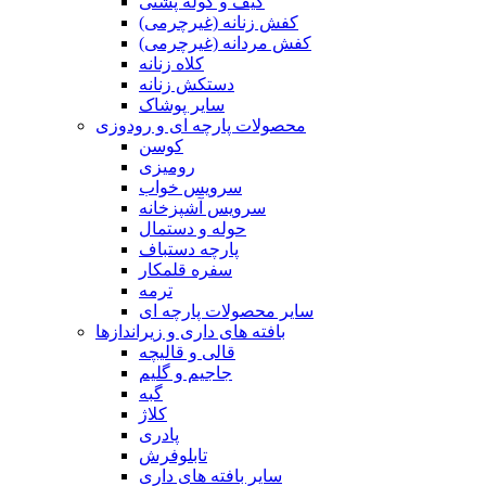
کیف و کوله پشتی
کفش زنانه (غیرچرمی)
کفش مردانه (غیرچرمی)
کلاه زنانه
دستکش زنانه
سایر پوشاک
محصولات پارچه ای و رودوزی
کوسن
رومیزی
سرویس خواب
سرویس آشپزخانه
حوله و دستمال
پارچه دستباف
سفره قلمکار
ترمه
سایر محصولات پارچه ای
بافته های داری و زیراندازها
قالی و قالیچه
جاجیم و گلیم
گبه
کلاژ
پادری
تابلوفرش
سایر بافته های داری