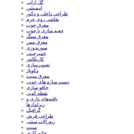
گل آرایی
انیمیشن
طراحی داخلی و دکور
نقاشی روی چرم
معرق چوب
جعبه سازی با چوب
معرق سنگ
معرق مس
سوزندوزی
خمیرچینی
کاریکاتور
تصویرسازی
دکوپاژ
معرق منبت
دست سازه های چوبی
چاقو سازی
نقطه کوبی
بافته‌های داری و
زیراندازها
گرافیک
طراحی فرش
زیورآلات سنتی
منبت
خاتم کاری