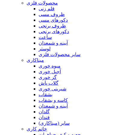
محصولات فلزی
قلم زنی
ظروف مسی
دکورهای مسی
ظروف برنجی
دکورهای برنجی
ساعت
آیینه و شمعدان
لوستر
سایر محصولات فلزی
میناکاری
میوه خوری
آجیل خوری
گز خوری
گلاب پاش
شیرینی خوری
بشقاب
کاسه و بشقاب
آیینه و شمعدان
گلدان
قندان
سایر (میناکاری)
خاتم کاری
جعبه و کیف جواهرات