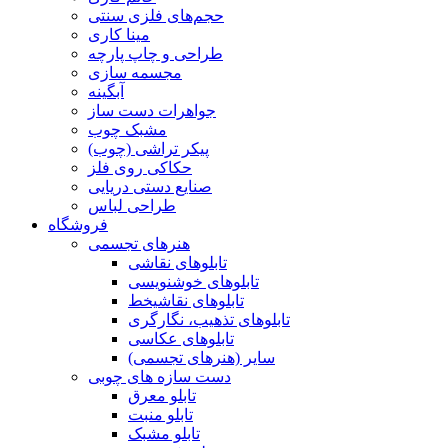
حجم‌های فلزی سنتی
مینا کاری
طراحی و چاپ پارچه
مجسمه سازی
آبگینه
جواهرات دست ساز
مشبک چوب
پیکر تراشی (چوب)
حکاکی روی فلز
صنایع دستی دریایی
طراحی لباس
فروشگاه
هنرهای تجسمی
تابلوهای نقاشی
تابلوهای خوشنویسی
تابلوهای نقاشیخط
تابلوهای تذهیب، نگارگری
تابلوهای عکاسی
سایر (هنرهای تجسمی)
دست سازه های چوبی
تابلو معرق
تابلو منبت
تابلو مشبک