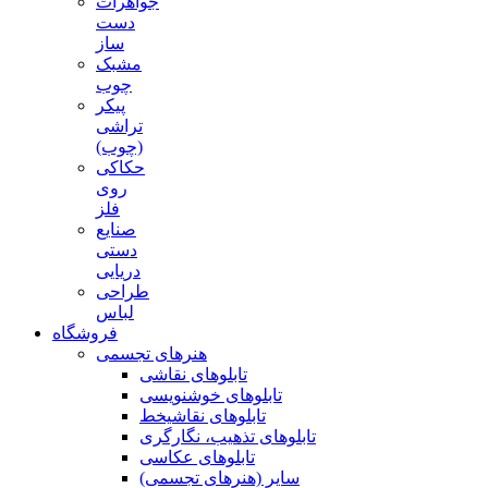
جواهرات
دست
ساز
مشبک
چوب
پیکر
تراشی
(چوب)
حکاکی
روی
فلز
صنایع
دستی
دریایی
طراحی
لباس
فروشگاه
هنرهای تجسمی
تابلوهای نقاشی
تابلوهای خوشنویسی
تابلوهای نقاشیخط
تابلوهای تذهیب، نگارگری
تابلوهای عکاسی
سایر (هنرهای تجسمی)