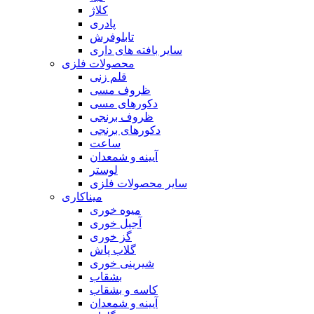
کلاژ
پادری
تابلوفرش
سایر بافته های داری
محصولات فلزی
قلم زنی
ظروف مسی
دکورهای مسی
ظروف برنجی
دکورهای برنجی
ساعت
آیینه و شمعدان
لوستر
سایر محصولات فلزی
میناکاری
میوه خوری
آجیل خوری
گز خوری
گلاب پاش
شیرینی خوری
بشقاب
کاسه و بشقاب
آیینه و شمعدان