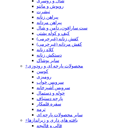
شال و روسری
روپوش و مانتو
تیشرت
پیراهن زنانه
پیراهن مردانه
ست سارافون، دامن و شال
کیف و کوله پشتی
کفش زنانه (غیرچرمی)
کفش مردانه (غیرچرمی)
کلاه زنانه
دستکش زنانه
سایر پوشاک
محصولات پارچه ای و رودوزی
+
کوسن
رومیزی
سرویس خواب
سرویس آشپزخانه
حوله و دستمال
پارچه دستباف
سفره قلمکار
ترمه
سایر محصولات پارچه ای
بافته های داری و زیراندازها
+
قالی و قالیچه