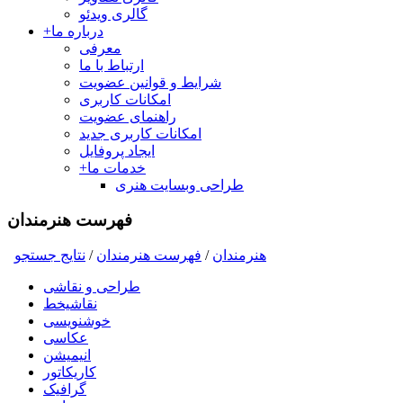
گالری ویدئو
درباره ما
+
معرفی
ارتباط با ما
شرایط و قوانین عضویت
امکانات کاربری
راهنمای عضویت
امکانات کاربری جدید
ایجاد پروفایل
خدمات ما
+
طراحی وبسایت هنری
فهرست هنرمندان
هنرمندان
/
فهرست هنرمندان
/
نتايج جستجو
طراحی و نقاشی
نقاشیخط
خوشنویسی
عکاسی
انیمیشن
کاریکاتور
گرافیک