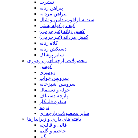
تیشرت
پیراهن زنانه
پیراهن مردانه
ست سارافون، دامن و شال
کیف و کوله پشتی
کفش زنانه (غیرچرمی)
کفش مردانه (غیرچرمی)
کلاه زنانه
دستکش زنانه
سایر پوشاک
محصولات پارچه ای و رودوزی
کوسن
رومیزی
سرویس خواب
سرویس آشپزخانه
حوله و دستمال
پارچه دستباف
سفره قلمکار
ترمه
سایر محصولات پارچه ای
بافته های داری و زیراندازها
قالی و قالیچه
جاجیم و گلیم
گبه