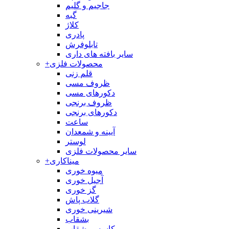
جاجیم و گلیم
گبه
کلاژ
پادری
تابلوفرش
سایر بافته های داری
محصولات فلزی
+
قلم زنی
ظروف مسی
دکورهای مسی
ظروف برنجی
دکورهای برنجی
ساعت
آیینه و شمعدان
لوستر
سایر محصولات فلزی
میناکاری
+
میوه خوری
آجیل خوری
گز خوری
گلاب پاش
شیرینی خوری
بشقاب
کاسه و بشقاب