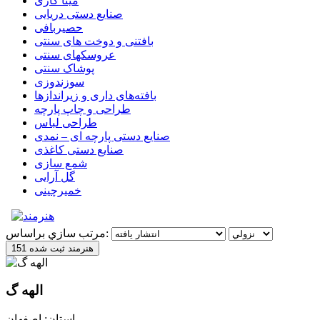
مینا کاری
صنایع دستی دریایی
حصیربافی
بافتنی‌ و دوخت های سنتی
عروسکهای سنتی
پوشاک سنتی
سوزندوزی
بافته‌های داری و زیراندازها
طراحی و چاپ پارچه
طراحی لباس
صنایع دستی پارچه ای – نمدی
صنایع دستی کاغذی
شمع سازی
گل آرایی
خمیرچینی
مرتب سازي براساس:
151 هنرمند ثبت شده
الهه گ
استان: اصفهان