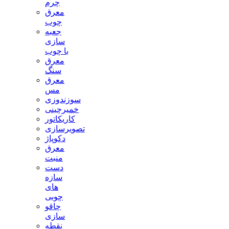
چرم
معرق
چوب
جعبه
سازی
با چوب
معرق
سنگ
معرق
مس
سوزندوزی
خمیرچینی
کاریکاتور
تصویرسازی
دکوپاژ
معرق
منبت
دست
سازه
های
چوبی
چاقو
سازی
نقطه