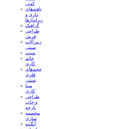
کوبی
بافته‌های
داری و
زیراندازها
گرافیک
طراحی
فرش
زیورآلات
سنتی
منبت
خاتم
کاری
حجم‌های
فلزی
سنتی
مینا
کاری
طراحی
و چاپ
پارچه
مجسمه
سازی
آبگینه