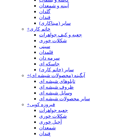
آیینه و شمعدان
گلدان
قندان
سایر (میناکاری)
خاتم کاری
+
جعبه و کیف جواهرات
شکلات خوری
سینی
قلمدان
سرمه دان
جاسکه ای
سایر (خاتم کاری)
آبگینه (محصولات شیشه ای)
+
تابلوهای شیشه ای
ظروف شیشه ای
وسایل شیشه ای
سایر محصولات شیشه ای
فیروزه کوبی
+
جعبه جواهرات
شکلات خوری
آجیل خوری
شمعدان
قندان