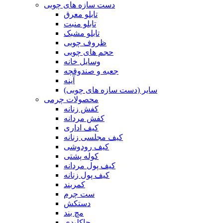
دست سازه های چوبی
تابلو معرق
تابلو منبت
تابلو مشبک
ظروف چوبی
حجم های چوبی
وسایل خانه
جعبه و صندوقچه
آینه
سایر (دست سازه های چوبی)
محصولات چرمی
کفش زنانه
کفش مردانه
کیف اداری
کیف مجلسی زنانه
کیف رودوشی
کوله پشتی
کیف پول مردانه
کیف پول زنانه
کمربند
ست چرم
دستکش
مچ بند
جاکلیدی