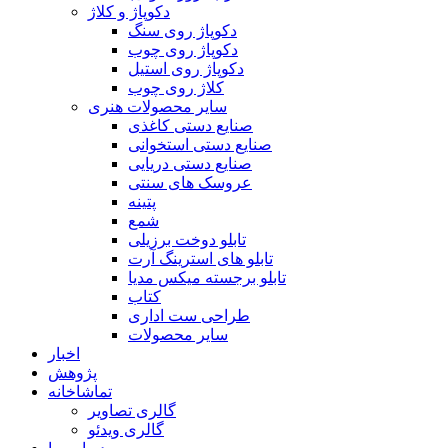
دکوپاژ و کلاژ
دکوپاژ روی سنگ
دکوپاژ روی چوب
دکوپاژ روی استیل
کلاژ روی چوب
سایر محصولات هنری
صنایع دستی کاغذی
صنایع دستی استخوانی
صنایع دستی دریایی
عروسک های سنتی
پتینه
شمع
تابلو دوخت برزیلی
تابلو های استرینگ آرت
تابلو برجسته میکس مدیا
کتاب
طراحی ست اداری
سایر محصولات
اخبار
پژوهش
تماشاخانه
گالری تصاویر
گالری ویدئو