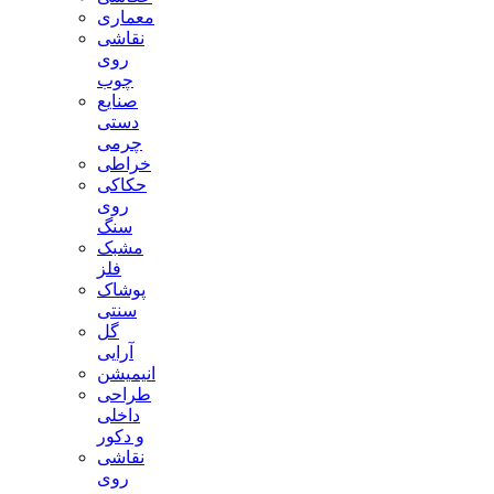
معماری
نقاشی
روی
چوب
صنایع
دستی
چرمی
خراطی
حکاکی
روی
سنگ
مشبک
فلز
پوشاک
سنتی
گل
آرایی
انیمیشن
طراحی
داخلی
و دکور
نقاشی
روی