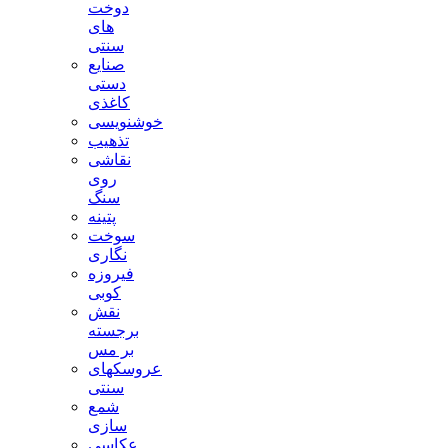
دوخت
های
سنتی
صنایع
دستی
کاغذی
خوشنویسی
تذهیب
نقاشی
روی
سنگ
پتینه
سوخت
نگاری
فیروزه
کوبی
نقش
برجسته
بر مس
عروسکهای
سنتی
شمع
سازی
عکاسی