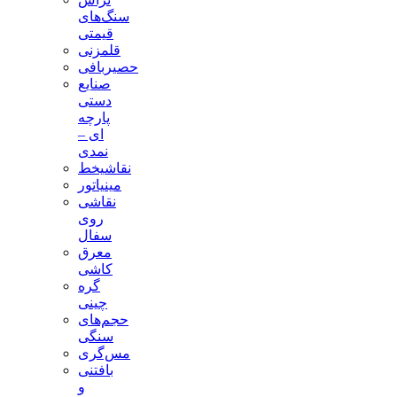
سنگ‌های
قیمتی
قلمزنی
حصیربافی
صنایع
دستی
پارچه
ای –
نمدی
نقاشیخط
مینیاتور
نقاشی
روی
سفال
معرق
کاشی
گره
چینی
حجم‌های
سنگی
مس‌گری
بافتنی‌
و