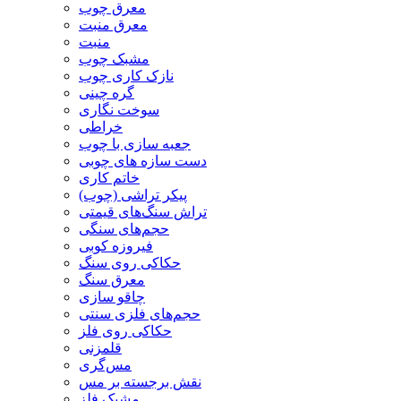
معرق چوب
معرق منبت
منبت
مشبک چوب
نازک کاری چوب
گره چینی
سوخت نگاری
خراطی
جعبه سازی با چوب
دست سازه های چوبی
خاتم کاری
پیکر تراشی (چوب)
تراش سنگ‌های قیمتی
حجم‌های سنگی
فیروزه کوبی
حکاکی روی سنگ
معرق سنگ
چاقو سازی
حجم‌های فلزی سنتی
حکاکی روی فلز
قلمزنی
مس‌گری
نقش برجسته بر مس
مشبک فلز