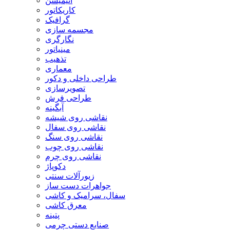
انیمیشن
کاریکاتور
گرافیک
مجسمه سازی
نگارگری
مینیاتور
تذهیب
معماری
طراحی داخلی و دکور
تصویرسازی
طراحی فرش
آبگینه
نقاشی روی شیشه
نقاشی روی سفال
نقاشی روی سنگ
نقاشی روی چوب
نقاشی روی چرم
دکوپاژ
زیورآلات سنتی
جواهرات دست ساز
سفال، سرامیک و کاشی
معرق کاشی
پتینه
صنایع دستی چرمی