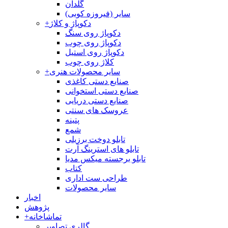
گلدان
سایر (فیروزه کوبی)
دکوپاژ و کلاژ
+
دکوپاژ روی سنگ
دکوپاژ روی چوب
دکوپاژ روی استیل
کلاژ روی چوب
سایر محصولات هنری
+
صنایع دستی کاغذی
صنایع دستی استخوانی
صنایع دستی دریایی
عروسک های سنتی
پتینه
شمع
تابلو دوخت برزیلی
تابلو های استرینگ آرت
تابلو برجسته میکس مدیا
کتاب
طراحی ست اداری
سایر محصولات
اخبار
پژوهش
تماشاخانه
+
گالری تصاویر