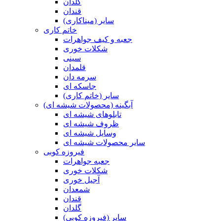
گلدان
قندان
سایر (میناکاری)
خاتم کاری
جعبه و کیف جواهرات
شکلات خوری
سینی
قلمدان
سرمه دان
جاسکه ای
سایر (خاتم کاری)
آبگینه (محصولات شیشه ای)
تابلوهای شیشه ای
ظروف شیشه ای
وسایل شیشه ای
سایر محصولات شیشه ای
فیروزه کوبی
جعبه جواهرات
شکلات خوری
آجیل خوری
شمعدان
قندان
گلدان
سایر (فیروزه کوبی)