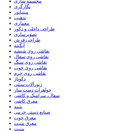
مجسمه سازی
نگارگری
مینیاتور
تذهیب
معماری
طراحی داخلی و دکور
تصویرسازی
طراحی فرش
آبگینه
نقاشی روی شیشه
نقاشی روی سفال
نقاشی روی سنگ
نقاشی روی چوب
نقاشی روی چرم
دکوپاژ
زیورآلات سنتی
جواهرات دست ساز
سفال، سرامیک و کاشی
معرق کاشی
پتینه
صنایع دستی چرمی
معرق چوب
معرق منبت
منبت