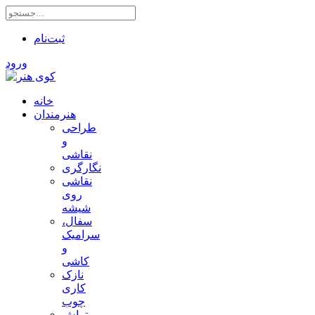
ثبت‌نام
ورود
خانه
هنرمندان
طراحی
و
نقاشی
نگارگری
نقاشی
روی
شیشه
سفال،
سرامیک
و
کاشی
نازک
کاری
چوب
تراش