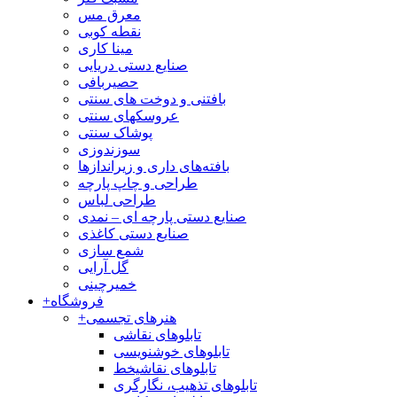
معرق مس
نقطه کوبی
مینا کاری
صنایع دستی دریایی
حصیربافی
بافتنی‌ و دوخت های سنتی
عروسکهای سنتی
پوشاک سنتی
سوزندوزی
بافته‌های داری و زیراندازها
طراحی و چاپ پارچه
طراحی لباس
صنایع دستی پارچه ای – نمدی
صنایع دستی کاغذی
شمع سازی
گل آرایی
خمیرچینی
فروشگاه
+
هنرهای تجسمی
+
تابلوهای نقاشی
تابلوهای خوشنویسی
تابلوهای نقاشیخط
تابلوهای تذهیب، نگارگری