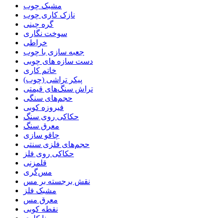
مشبک چوب
نازک کاری چوب
گره چینی
سوخت نگاری
خراطی
جعبه سازی با چوب
دست سازه های چوبی
خاتم کاری
پیکر تراشی (چوب)
تراش سنگ‌های قیمتی
حجم‌های سنگی
فیروزه کوبی
حکاکی روی سنگ
معرق سنگ
چاقو سازی
حجم‌های فلزی سنتی
حکاکی روی فلز
قلمزنی
مس‌گری
نقش برجسته بر مس
مشبک فلز
معرق مس
نقطه کوبی