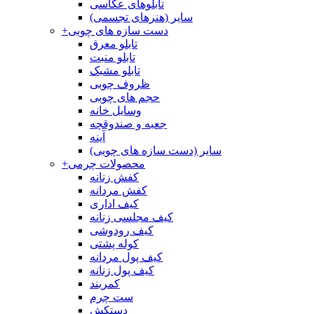
تابلوهای عکاسی
سایر (هنرهای تجسمی)
دست سازه های چوبی
+
تابلو معرق
تابلو منبت
تابلو مشبک
ظروف چوبی
حجم های چوبی
وسایل خانه
جعبه و صندوقچه
آینه
سایر (دست سازه های چوبی)
محصولات چرمی
+
کفش زنانه
کفش مردانه
کیف اداری
کیف مجلسی زنانه
کیف رودوشی
کوله پشتی
کیف پول مردانه
کیف پول زنانه
کمربند
ست چرم
دستکش