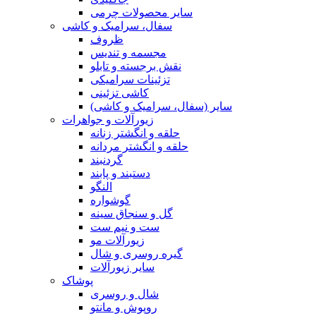
سایر محصولات چرمی
سفال، سرامیک و کاشی
ظروف
مجسمه و تندیس
نقش برجسته و تابلو
تزئینات سرامیکی
کاشی تزئینی
سایر (سفال، سرامیک و کاشی)
زیورآلات و جواهرات
حلقه و انگشتر زنانه
حلقه و انگشتر مردانه
گردنبند
دستبند و پابند
النگو
گوشواره
گل و سنجاق سینه
ست و نیم ست
زیورآلات مو
گیره روسری و شال
سایر زیورآلات
پوشاک
شال و روسری
روپوش و مانتو