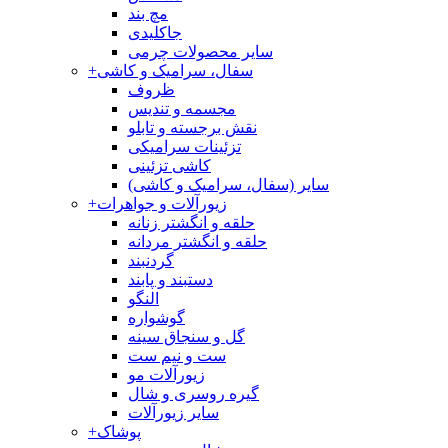
مچ بند
جاکلیدی
سایر محصولات چرمی
سفال، سرامیک و کاشی
+
ظروف
مجسمه و تندیس
نقش برجسته و تابلو
تزئینات سرامیکی
کاشی تزئینی
سایر (سفال، سرامیک و کاشی)
زیورآلات و جواهرات
+
حلقه و انگشتر زنانه
حلقه و انگشتر مردانه
گردنبند
دستبند و پابند
النگو
گوشواره
گل و سنجاق سینه
ست و نیم ست
زیورآلات مو
گیره روسری و شال
سایر زیورآلات
پوشاک
+