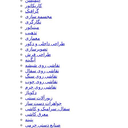
انیمیشن
کاریکاتور
گرافیک
مجسمه سازی
نگارگری
مینیاتور
تذهیب
معماری
طراحی داخلی و دکور
تصویرسازی
طراحی فرش
آبگینه
نقاشی روی شیشه
نقاشی روی سفال
نقاشی روی سنگ
نقاشی روی چوب
نقاشی روی چرم
دکوپاژ
زیورآلات سنتی
جواهرات دست ساز
سفال، سرامیک و کاشی
معرق کاشی
پتینه
صنایع دستی چرمی