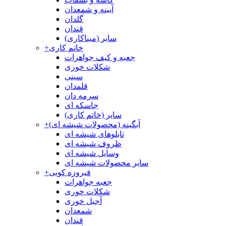
آیینه و شمعدان
گلدان
قندان
سایر (میناکاری)
خاتم کاری
+
جعبه و کیف جواهرات
شکلات خوری
سینی
قلمدان
سرمه دان
جاسکه ای
سایر (خاتم کاری)
آبگینه (محصولات شیشه ای)
+
تابلوهای شیشه ای
ظروف شیشه ای
وسایل شیشه ای
سایر محصولات شیشه ای
فیروزه کوبی
+
جعبه جواهرات
شکلات خوری
آجیل خوری
شمعدان
قندان