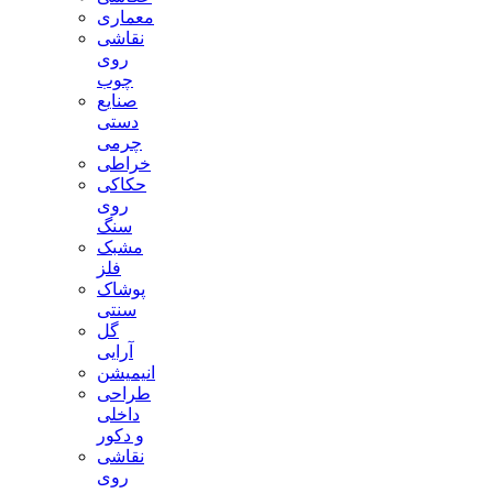
معماری
نقاشی
روی
چوب
صنایع
دستی
چرمی
خراطی
حکاکی
روی
سنگ
مشبک
فلز
پوشاک
سنتی
گل
آرایی
انیمیشن
طراحی
داخلی
و دکور
نقاشی
روی