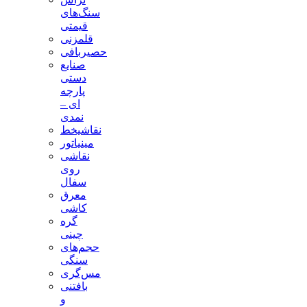
سنگ‌های
قیمتی
قلمزنی
حصیربافی
صنایع
دستی
پارچه
ای –
نمدی
نقاشیخط
مینیاتور
نقاشی
روی
سفال
معرق
کاشی
گره
چینی
حجم‌های
سنگی
مس‌گری
بافتنی‌
و