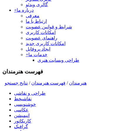
گالری ویدئو
درباره ما
+
معرفی
ارتباط با ما
شرایط و قوانین عضویت
امکانات کاربری
راهنمای عضویت
امکانات کاربری جدید
ایجاد پروفایل
خدمات ما
+
طراحی وبسایت هنری
فهرست هنرمندان
هنرمندان
/
فهرست هنرمندان
/
نتايج جستجو
طراحی و نقاشی
نقاشیخط
خوشنویسی
عکاسی
انیمیشن
کاریکاتور
گرافیک