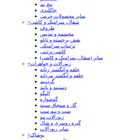
مچ بند
جاکلیدی
سایر محصولات چرمی
سفال، سرامیک و کاشی
+
ظروف
مجسمه و تندیس
نقش برجسته و تابلو
تزئینات سرامیکی
کاشی تزئینی
سایر (سفال، سرامیک و کاشی)
زیورآلات و جواهرات
+
حلقه و انگشتر زنانه
حلقه و انگشتر مردانه
گردنبند
دستبند و پابند
النگو
گوشواره
گل و سنجاق سینه
ست و نیم ست
زیورآلات مو
گیره روسری و شال
سایر زیورآلات
پوشاک
+