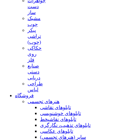
جواهرات
دست
ساز
مشبک
چوب
پیکر
تراشی
(چوب)
حکاکی
روی
فلز
صنایع
دستی
دریایی
طراحی
لباس
فروشگاه
هنرهای تجسمی
تابلوهای نقاشی
تابلوهای خوشنویسی
تابلوهای نقاشیخط
تابلوهای تذهیب، نگارگری
تابلوهای عکاسی
سایر (هنرهای تجسمی)