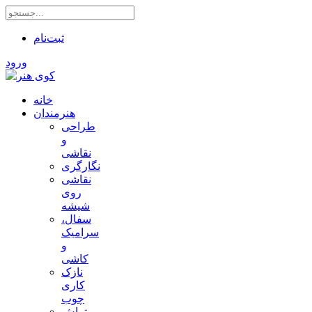
ثبت‌نام
ورود
خانه
هنرمندان
طراحی
و
نقاشی
نگارگری
نقاشی
روی
شیشه
سفال،
سرامیک
و
کاشی
نازک
کاری
چوب
تراش