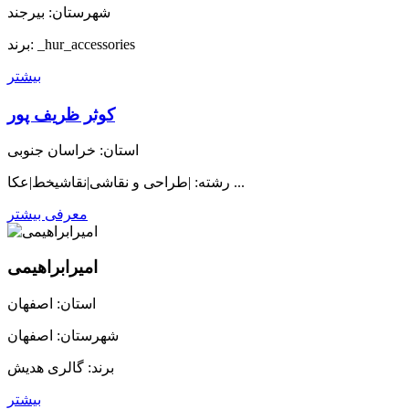
شهرستان: بیرجند
برند: _hur_accessories
بیشتر
کوثر ظریف پور
استان: خراسان جنوبی
رشته: |طراحی و نقاشی|نقاشیخط|عکا ...
معرفی بیشتر
امیرابراهیمی
استان: اصفهان
شهرستان: اصفهان
برند: گالری هدیش
بیشتر