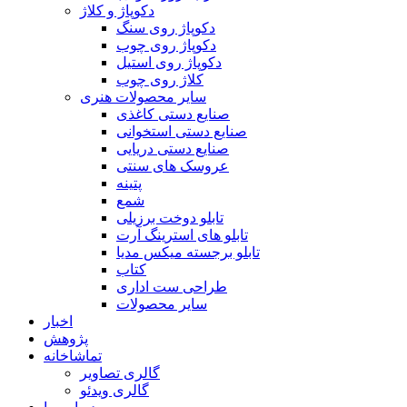
دکوپاژ و کلاژ
دکوپاژ روی سنگ
دکوپاژ روی چوب
دکوپاژ روی استیل
کلاژ روی چوب
سایر محصولات هنری
صنایع دستی کاغذی
صنایع دستی استخوانی
صنایع دستی دریایی
عروسک های سنتی
پتینه
شمع
تابلو دوخت برزیلی
تابلو های استرینگ آرت
تابلو برجسته میکس مدیا
کتاب
طراحی ست اداری
سایر محصولات
اخبار
پژوهش
تماشاخانه
گالری تصاویر
گالری ویدئو