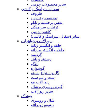
سایر محصولات چرمی
سفال، سرامیک و کاشی
ظروف
مجسمه و تندیس
نقش برجسته و تابلو
تزئینات سرامیکی
کاشی تزئینی
سایر (سفال، سرامیک و کاشی)
زیورآلات و جواهرات
حلقه و انگشتر زنانه
حلقه و انگشتر مردانه
گردنبند
دستبند و پابند
النگو
گوشواره
گل و سنجاق سینه
ست و نیم ست
زیورآلات مو
گیره روسری و شال
سایر زیورآلات
پوشاک
شال و روسری
روپوش و مانتو