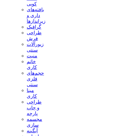
کوبی
بافته‌های
داری و
زیراندازها
گرافیک
طراحی
فرش
زیورآلات
سنتی
منبت
خاتم
کاری
حجم‌های
فلزی
سنتی
مینا
کاری
طراحی
و چاپ
پارچه
مجسمه
سازی
آبگینه