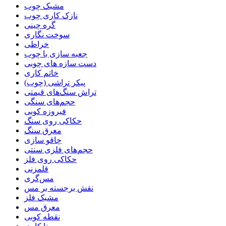
مشبک چوب
نازک کاری چوب
گره چینی
سوخت نگاری
خراطی
جعبه سازی با چوب
دست سازه های چوبی
خاتم کاری
پیکر تراشی (چوب)
تراش سنگ‌های قیمتی
حجم‌های سنگی
فیروزه کوبی
حکاکی روی سنگ
معرق سنگ
چاقو سازی
حجم‌های فلزی سنتی
حکاکی روی فلز
قلمزنی
مس‌گری
نقش برجسته بر مس
مشبک فلز
معرق مس
نقطه کوبی