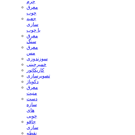
چرم
معرق
چوب
جعبه
سازی
با چوب
معرق
سنگ
معرق
مس
سوزندوزی
خمیرچینی
کاریکاتور
تصویرسازی
دکوپاژ
معرق
منبت
دست
سازه
های
چوبی
چاقو
سازی
نقطه