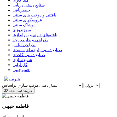
مینا کاری
صنایع دستی دریایی
حصیربافی
بافتنی‌ و دوخت های سنتی
عروسکهای سنتی
پوشاک سنتی
سوزندوزی
بافته‌های داری و زیراندازها
طراحی و چاپ پارچه
طراحی لباس
صنایع دستی پارچه ای – نمدی
صنایع دستی کاغذی
شمع سازی
گل آرایی
خمیرچینی
مرتب سازي براساس:
32 هنرمند ثبت شده
فاطمه حبیبی
استان: تهران