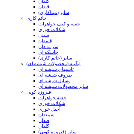
گلدان
قندان
سایر (میناکاری)
خاتم کاری
جعبه و کیف جواهرات
شکلات خوری
سینی
قلمدان
سرمه دان
جاسکه ای
سایر (خاتم کاری)
آبگینه (محصولات شیشه ای)
تابلوهای شیشه ای
ظروف شیشه ای
وسایل شیشه ای
سایر محصولات شیشه ای
فیروزه کوبی
جعبه جواهرات
شکلات خوری
آجیل خوری
شمعدان
قندان
گلدان
سایر (فیروزه کوبی)