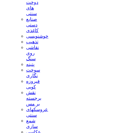
دوخت
های
سنتی
صنایع
دستی
کاغذی
خوشنویسی
تذهیب
نقاشی
روی
سنگ
پتینه
سوخت
نگاری
فیروزه
کوبی
نقش
برجسته
بر مس
عروسکهای
سنتی
شمع
سازی
عکاسی