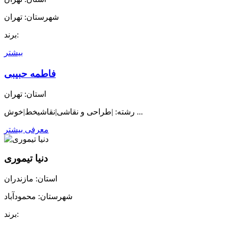
شهرستان: تهران
برند:
بیشتر
فاطمه حبیبی
استان: تهران
رشته: |طراحی و نقاشی|نقاشیخط|خوش ...
معرفی بیشتر
دنیا تیموری
استان: مازندران
شهرستان: محمودآباد
برند: