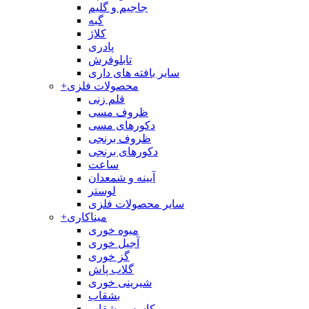
جاجیم و گلیم
گبه
کلاژ
پادری
تابلوفرش
سایر بافته های داری
محصولات فلزی
+
قلم زنی
ظروف مسی
دکورهای مسی
ظروف برنجی
دکورهای برنجی
ساعت
آیینه و شمعدان
لوستر
سایر محصولات فلزی
میناکاری
+
میوه خوری
آجیل خوری
گز خوری
گلاب پاش
شیرینی خوری
بشقاب
کاسه و بشقاب