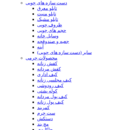
دست سازه های چوبی
تابلو معرق
تابلو منبت
تابلو مشبک
ظروف چوبی
حجم های چوبی
وسایل خانه
جعبه و صندوقچه
آینه
سایر (دست سازه های چوبی)
محصولات چرمی
کفش زنانه
کفش مردانه
کیف اداری
کیف مجلسی زنانه
کیف رودوشی
کوله پشتی
کیف پول مردانه
کیف پول زنانه
کمربند
ست چرم
دستکش
مچ بند
جاکلیدی