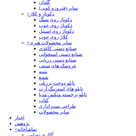
گلدان
سایر (فیروزه کوبی)
دکوپاژ و کلاژ
+
دکوپاژ روی سنگ
دکوپاژ روی چوب
دکوپاژ روی استیل
کلاژ روی چوب
سایر محصولات هنری
+
صنایع دستی کاغذی
صنایع دستی استخوانی
صنایع دستی دریایی
عروسک های سنتی
پتینه
شمع
تابلو دوخت برزیلی
تابلو های استرینگ آرت
تابلو برجسته میکس مدیا
کتاب
طراحی ست اداری
سایر محصولات
اخبار
پژوهش
تماشاخانه
+
گالری تصاویر