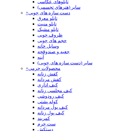
تابلوهای عکاسی
سایر (هنرهای تجسمی)
دست سازه های چوبی
+
تابلو معرق
تابلو منبت
تابلو مشبک
ظروف چوبی
حجم های چوبی
وسایل خانه
جعبه و صندوقچه
آینه
سایر (دست سازه های چوبی)
محصولات چرمی
+
کفش زنانه
کفش مردانه
کیف اداری
کیف مجلسی زنانه
کیف رودوشی
کوله پشتی
کیف پول مردانه
کیف پول زنانه
کمربند
ست چرم
دستکش