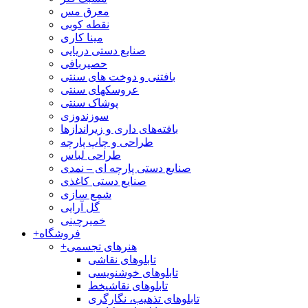
معرق مس
نقطه کوبی
مینا کاری
صنایع دستی دریایی
حصیربافی
بافتنی‌ و دوخت های سنتی
عروسکهای سنتی
پوشاک سنتی
سوزندوزی
بافته‌های داری و زیراندازها
طراحی و چاپ پارچه
طراحی لباس
صنایع دستی پارچه ای – نمدی
صنایع دستی کاغذی
شمع سازی
گل آرایی
خمیرچینی
فروشگاه
+
هنرهای تجسمی
+
تابلوهای نقاشی
تابلوهای خوشنویسی
تابلوهای نقاشیخط
تابلوهای تذهیب، نگارگری