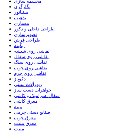
مجسمه سازی
نگارگری
مینیاتور
تذهیب
معماری
طراحی داخلی و دکور
تصویرسازی
طراحی فرش
آبگینه
نقاشی روی شیشه
نقاشی روی سفال
نقاشی روی سنگ
نقاشی روی چوب
نقاشی روی چرم
دکوپاژ
زیورآلات سنتی
جواهرات دست ساز
سفال، سرامیک و کاشی
معرق کاشی
پتینه
صنایع دستی چرمی
معرق چوب
معرق منبت
منبت