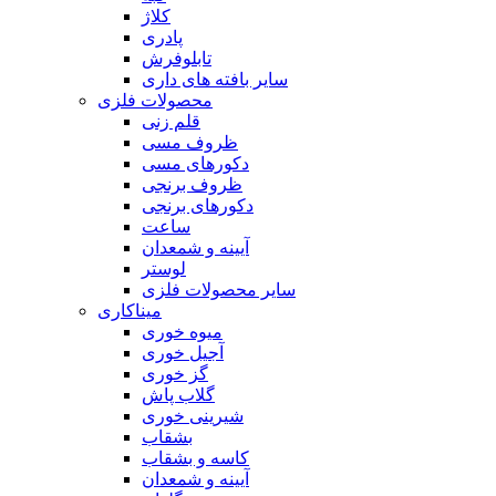
کلاژ
پادری
تابلوفرش
سایر بافته های داری
محصولات فلزی
قلم زنی
ظروف مسی
دکورهای مسی
ظروف برنجی
دکورهای برنجی
ساعت
آیینه و شمعدان
لوستر
سایر محصولات فلزی
میناکاری
میوه خوری
آجیل خوری
گز خوری
گلاب پاش
شیرینی خوری
بشقاب
کاسه و بشقاب
آیینه و شمعدان