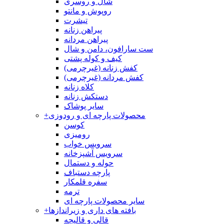
شال و روسری
روپوش و مانتو
تیشرت
پیراهن زنانه
پیراهن مردانه
ست سارافون، دامن و شال
کیف و کوله پشتی
کفش زنانه (غیرچرمی)
کفش مردانه (غیرچرمی)
کلاه زنانه
دستکش زنانه
سایر پوشاک
محصولات پارچه ای و رودوزی
+
کوسن
رومیزی
سرویس خواب
سرویس آشپزخانه
حوله و دستمال
پارچه دستباف
سفره قلمکار
ترمه
سایر محصولات پارچه ای
بافته های داری و زیراندازها
+
قالی و قالیچه