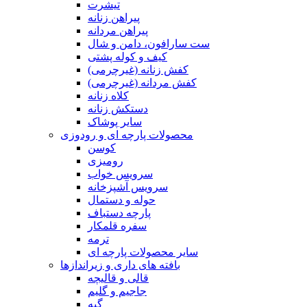
تیشرت
پیراهن زنانه
پیراهن مردانه
ست سارافون، دامن و شال
کیف و کوله پشتی
کفش زنانه (غیرچرمی)
کفش مردانه (غیرچرمی)
کلاه زنانه
دستکش زنانه
سایر پوشاک
محصولات پارچه ای و رودوزی
کوسن
رومیزی
سرویس خواب
سرویس آشپزخانه
حوله و دستمال
پارچه دستباف
سفره قلمکار
ترمه
سایر محصولات پارچه ای
بافته های داری و زیراندازها
قالی و قالیچه
جاجیم و گلیم
گبه