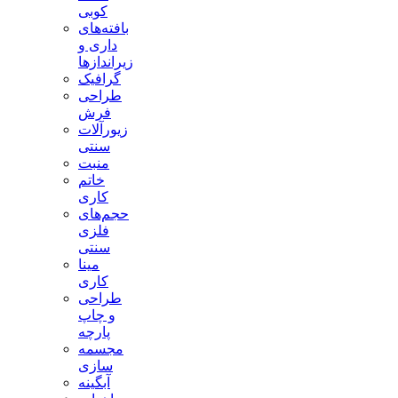
کوبی
بافته‌های
داری و
زیراندازها
گرافیک
طراحی
فرش
زیورآلات
سنتی
منبت
خاتم
کاری
حجم‌های
فلزی
سنتی
مینا
کاری
طراحی
و چاپ
پارچه
مجسمه
سازی
آبگینه