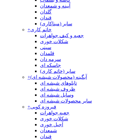
آیینه و شمعدان
گلدان
قندان
سایر (میناکاری)
خاتم کاری
+
جعبه و کیف جواهرات
شکلات خوری
سینی
قلمدان
سرمه دان
جاسکه ای
سایر (خاتم کاری)
آبگینه (محصولات شیشه ای)
+
تابلوهای شیشه ای
ظروف شیشه ای
وسایل شیشه ای
سایر محصولات شیشه ای
فیروزه کوبی
+
جعبه جواهرات
شکلات خوری
آجیل خوری
شمعدان
قندان