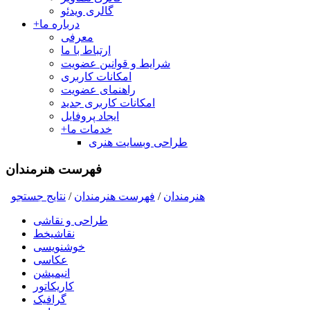
گالری ویدئو
درباره ما
+
معرفی
ارتباط با ما
شرایط و قوانین عضویت
امکانات کاربری
راهنمای عضویت
امکانات کاربری جدید
ایجاد پروفایل
خدمات ما
+
طراحی وبسایت هنری
فهرست هنرمندان
هنرمندان
/
فهرست هنرمندان
/
نتايج جستجو
طراحی و نقاشی
نقاشیخط
خوشنویسی
عکاسی
انیمیشن
کاریکاتور
گرافیک