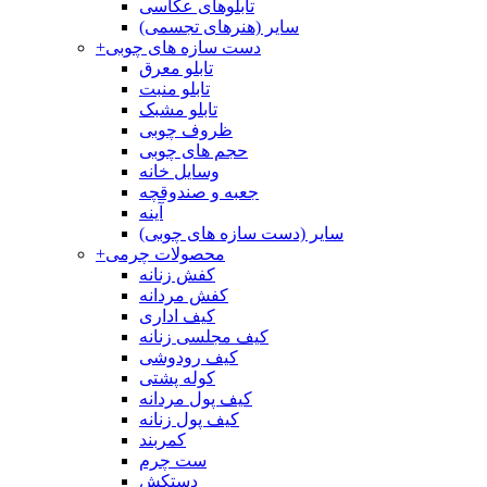
تابلوهای عکاسی
سایر (هنرهای تجسمی)
دست سازه های چوبی
+
تابلو معرق
تابلو منبت
تابلو مشبک
ظروف چوبی
حجم های چوبی
وسایل خانه
جعبه و صندوقچه
آینه
سایر (دست سازه های چوبی)
محصولات چرمی
+
کفش زنانه
کفش مردانه
کیف اداری
کیف مجلسی زنانه
کیف رودوشی
کوله پشتی
کیف پول مردانه
کیف پول زنانه
کمربند
ست چرم
دستکش