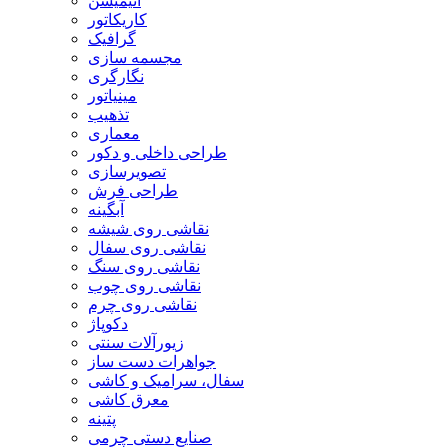
انیمیشن
کاریکاتور
گرافیک
مجسمه سازی
نگارگری
مینیاتور
تذهیب
معماری
طراحی داخلی و دکور
تصویرسازی
طراحی فرش
آبگینه
نقاشی روی شیشه
نقاشی روی سفال
نقاشی روی سنگ
نقاشی روی چوب
نقاشی روی چرم
دکوپاژ
زیورآلات سنتی
جواهرات دست ساز
سفال، سرامیک و کاشی
معرق کاشی
پتینه
صنایع دستی چرمی