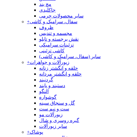
مچ بند
جاکلیدی
سایر محصولات چرمی
سفال، سرامیک و کاشی
+
ظروف
مجسمه و تندیس
نقش برجسته و تابلو
تزئینات سرامیکی
کاشی تزئینی
سایر (سفال، سرامیک و کاشی)
زیورآلات و جواهرات
+
حلقه و انگشتر زنانه
حلقه و انگشتر مردانه
گردنبند
دستبند و پابند
النگو
گوشواره
گل و سنجاق سینه
ست و نیم ست
زیورآلات مو
گیره روسری و شال
سایر زیورآلات
پوشاک
+