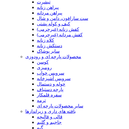
تیشرت
پیراهن زنانه
پیراهن مردانه
ست سارافون، دامن و شال
کیف و کوله پشتی
کفش زنانه (غیرچرمی)
کفش مردانه (غیرچرمی)
کلاه زنانه
دستکش زنانه
سایر پوشاک
محصولات پارچه ای و رودوزی
کوسن
رومیزی
سرویس خواب
سرویس آشپزخانه
حوله و دستمال
پارچه دستباف
سفره قلمکار
ترمه
سایر محصولات پارچه ای
بافته های داری و زیراندازها
قالی و قالیچه
جاجیم و گلیم
گبه