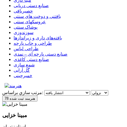
مینا کاری
صنایع دستی دریایی
حصیربافی
بافتنی‌ و دوخت های سنتی
عروسکهای سنتی
پوشاک سنتی
سوزندوزی
بافته‌های داری و زیراندازها
طراحی و چاپ پارچه
طراحی لباس
صنایع دستی پارچه ای – نمدی
صنایع دستی کاغذی
شمع سازی
گل آرایی
خمیرچینی
مرتب سازي براساس:
78 هنرمند ثبت شده
مبینا خزایی
استان: تهران