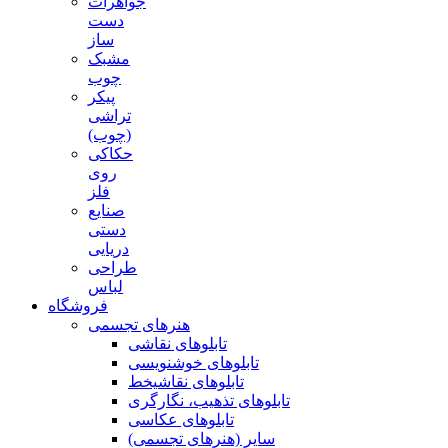
جواهرات
دست
ساز
مشبک
چوب
پیکر
تراشی
(چوب)
حکاکی
روی
فلز
صنایع
دستی
دریایی
طراحی
لباس
فروشگاه
هنرهای تجسمی
تابلوهای نقاشی
تابلوهای خوشنویسی
تابلوهای نقاشیخط
تابلوهای تذهیب، نگارگری
تابلوهای عکاسی
سایر (هنرهای تجسمی)