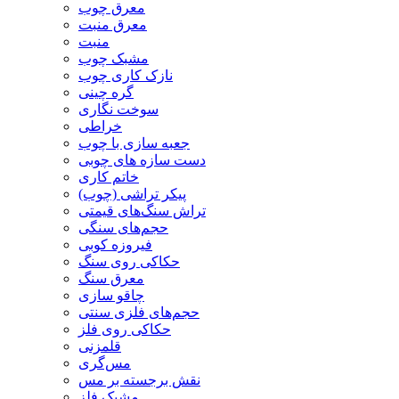
معرق چوب
معرق منبت
منبت
مشبک چوب
نازک کاری چوب
گره چینی
سوخت نگاری
خراطی
جعبه سازی با چوب
دست سازه های چوبی
خاتم کاری
پیکر تراشی (چوب)
تراش سنگ‌های قیمتی
حجم‌های سنگی
فیروزه کوبی
حکاکی روی سنگ
معرق سنگ
چاقو سازی
حجم‌های فلزی سنتی
حکاکی روی فلز
قلمزنی
مس‌گری
نقش برجسته بر مس
مشبک فلز