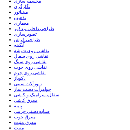
مجسمه سازی
نگارگری
مینیاتور
تذهیب
معماری
طراحی داخلی و دکور
تصویرسازی
طراحی فرش
آبگینه
نقاشی روی شیشه
نقاشی روی سفال
نقاشی روی سنگ
نقاشی روی چوب
نقاشی روی چرم
دکوپاژ
زیورآلات سنتی
جواهرات دست ساز
سفال، سرامیک و کاشی
معرق کاشی
پتینه
صنایع دستی چرمی
معرق چوب
معرق منبت
منبت