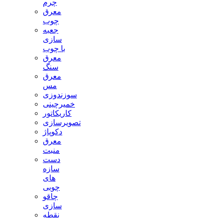
چرم
معرق
چوب
جعبه
سازی
با چوب
معرق
سنگ
معرق
مس
سوزندوزی
خمیرچینی
کاریکاتور
تصویرسازی
دکوپاژ
معرق
منبت
دست
سازه
های
چوبی
چاقو
سازی
نقطه