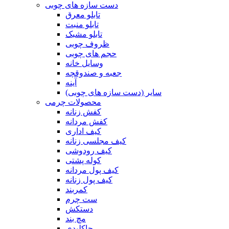
دست سازه های چوبی
تابلو معرق
تابلو منبت
تابلو مشبک
ظروف چوبی
حجم های چوبی
وسایل خانه
جعبه و صندوقچه
آینه
سایر (دست سازه های چوبی)
محصولات چرمی
کفش زنانه
کفش مردانه
کیف اداری
کیف مجلسی زنانه
کیف رودوشی
کوله پشتی
کیف پول مردانه
کیف پول زنانه
کمربند
ست چرم
دستکش
مچ بند
جاکلیدی