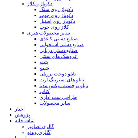
دکوپاژ و کلاژ
دکوپاژ روی سنگ
دکوپاژ روی چوب
دکوپاژ روی استیل
کلاژ روی چوب
سایر محصولات هنری
صنایع دستی کاغذی
صنایع دستی استخوانی
صنایع دستی دریایی
عروسک های سنتی
پتینه
شمع
تابلو دوخت برزیلی
تابلو های استرینگ آرت
تابلو برجسته میکس مدیا
کتاب
طراحی ست اداری
سایر محصولات
اخبار
پژوهش
تماشاخانه
گالری تصاویر
گالری ویدئو