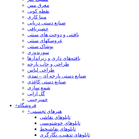
معرق مس
نقطه کوبی
مینا کاری
صنایع دستی دریایی
حصیربافی
بافتنی‌ و دوخت های سنتی
عروسکهای سنتی
پوشاک سنتی
سوزندوزی
بافته‌های داری و زیراندازها
طراحی و چاپ پارچه
طراحی لباس
صنایع دستی پارچه ای – نمدی
صنایع دستی کاغذی
شمع سازی
گل آرایی
خمیرچینی
فروشگاه
+
هنرهای تجسمی
+
تابلوهای نقاشی
تابلوهای خوشنویسی
تابلوهای نقاشیخط
تابلوهای تذهیب، نگارگری