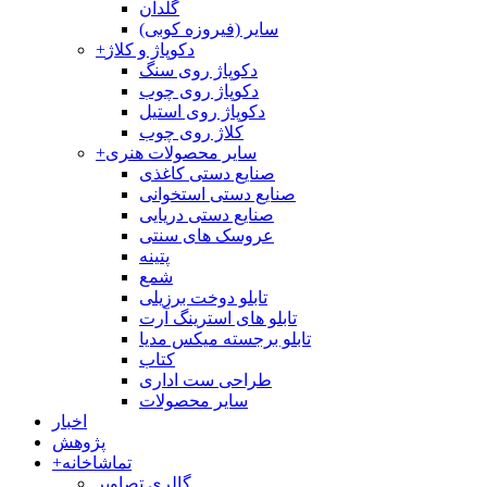
گلدان
سایر (فیروزه کوبی)
دکوپاژ و کلاژ
+
دکوپاژ روی سنگ
دکوپاژ روی چوب
دکوپاژ روی استیل
کلاژ روی چوب
سایر محصولات هنری
+
صنایع دستی کاغذی
صنایع دستی استخوانی
صنایع دستی دریایی
عروسک های سنتی
پتینه
شمع
تابلو دوخت برزیلی
تابلو های استرینگ آرت
تابلو برجسته میکس مدیا
کتاب
طراحی ست اداری
سایر محصولات
اخبار
پژوهش
تماشاخانه
+
گالری تصاویر