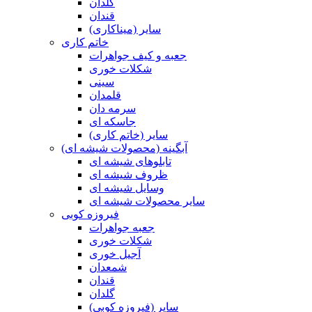
گلدان
قندان
سایر (میناکاری)
خاتم کاری
جعبه و کیف جواهرات
شکلات خوری
سینی
قلمدان
سرمه دان
جاسکه ای
سایر (خاتم کاری)
آبگینه (محصولات شیشه ای)
تابلوهای شیشه ای
ظروف شیشه ای
وسایل شیشه ای
سایر محصولات شیشه ای
فیروزه کوبی
جعبه جواهرات
شکلات خوری
آجیل خوری
شمعدان
قندان
گلدان
سایر (فیروزه کوبی)