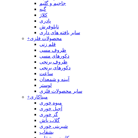
جاجیم و گلیم
گبه
کلاژ
پادری
تابلوفرش
سایر بافته های داری
محصولات فلزی
+
قلم زنی
ظروف مسی
دکورهای مسی
ظروف برنجی
دکورهای برنجی
ساعت
آیینه و شمعدان
لوستر
سایر محصولات فلزی
میناکاری
+
میوه خوری
آجیل خوری
گز خوری
گلاب پاش
شیرینی خوری
بشقاب
کاسه و بشقاب