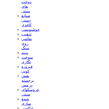
دوخت
های
سنتی
صنایع
دستی
کاغذی
خوشنویسی
تذهیب
نقاشی
روی
سنگ
پتینه
سوخت
نگاری
فیروزه
کوبی
نقش
برجسته
بر مس
عروسکهای
سنتی
شمع
سازی
عکاسی