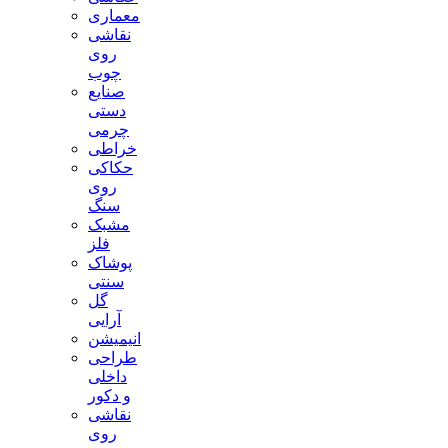
معماری
نقاشی
روی
چوب
صنایع
دستی
چرمی
خراطی
حکاکی
روی
سنگ
مشبک
فلز
پوشاک
سنتی
گل
آرایی
انیمیشن
طراحی
داخلی
و دکور
نقاشی
روی