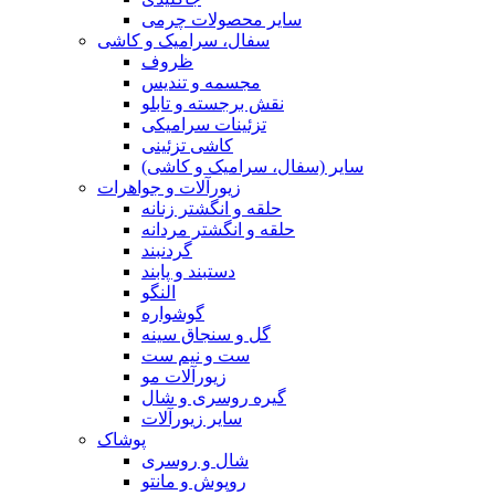
سایر محصولات چرمی
سفال، سرامیک و کاشی
ظروف
مجسمه و تندیس
نقش برجسته و تابلو
تزئینات سرامیکی
کاشی تزئینی
سایر (سفال، سرامیک و کاشی)
زیورآلات و جواهرات
حلقه و انگشتر زنانه
حلقه و انگشتر مردانه
گردنبند
دستبند و پابند
النگو
گوشواره
گل و سنجاق سینه
ست و نیم ست
زیورآلات مو
گیره روسری و شال
سایر زیورآلات
پوشاک
شال و روسری
روپوش و مانتو