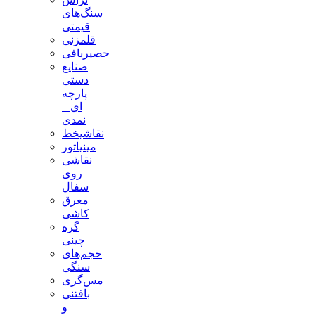
سنگ‌های
قیمتی
قلمزنی
حصیربافی
صنایع
دستی
پارچه
ای –
نمدی
نقاشیخط
مینیاتور
نقاشی
روی
سفال
معرق
کاشی
گره
چینی
حجم‌های
سنگی
مس‌گری
بافتنی‌
و