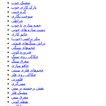
مشبک چوب
نازک کاری چوب
گره چینی
سوخت نگاری
خراطی
جعبه سازی با چوب
دست سازه های چوبی
خاتم کاری
پیکر تراشی (چوب)
تراش سنگ‌های قیمتی
حجم‌های سنگی
فیروزه کوبی
حکاکی روی سنگ
معرق سنگ
چاقو سازی
حجم‌های فلزی سنتی
حکاکی روی فلز
قلمزنی
مس‌گری
نقش برجسته بر مس
مشبک فلز
معرق مس
نقطه کوبی