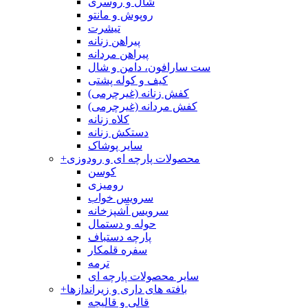
شال و روسری
روپوش و مانتو
تیشرت
پیراهن زنانه
پیراهن مردانه
ست سارافون، دامن و شال
کیف و کوله پشتی
کفش زنانه (غیرچرمی)
کفش مردانه (غیرچرمی)
کلاه زنانه
دستکش زنانه
سایر پوشاک
محصولات پارچه ای و رودوزی
+
کوسن
رومیزی
سرویس خواب
سرویس آشپزخانه
حوله و دستمال
پارچه دستباف
سفره قلمکار
ترمه
سایر محصولات پارچه ای
بافته های داری و زیراندازها
+
قالی و قالیچه