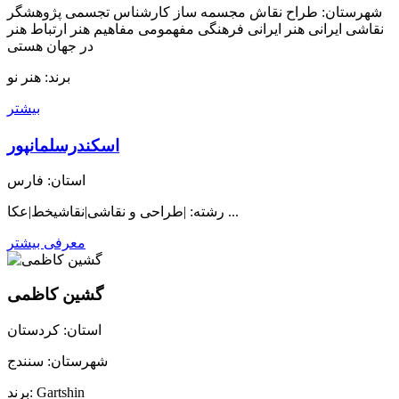
شهرستان: طراح نقاش مجسمه ساز کارشناس تجسمی پژوهشگر
نقاشی ایرانی هنر ایرانی فرهنگی مفهمومی مفاهیم هنر ارتباط هنر
در جهان هستی
برند: هنر نو
بیشتر
اسکندرسلمانپور
استان: فارس
رشته: |طراحی و نقاشی|نقاشیخط|عکا ...
معرفی بیشتر
گشین کاظمی
استان: کردستان
شهرستان: سنندج
برند: Gartshin