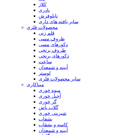
کلاژ
پادری
تابلوفرش
سایر بافته های داری
محصولات فلزی
قلم زنی
ظروف مسی
دکورهای مسی
ظروف برنجی
دکورهای برنجی
ساعت
آیینه و شمعدان
لوستر
سایر محصولات فلزی
میناکاری
میوه خوری
آجیل خوری
گز خوری
گلاب پاش
شیرینی خوری
بشقاب
کاسه و بشقاب
آیینه و شمعدان