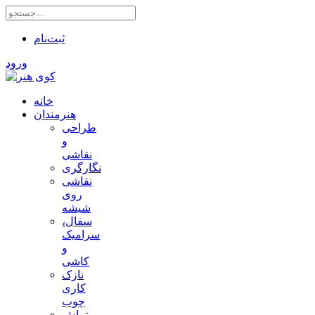
ثبت‌نام
ورود
خانه
هنرمندان
طراحی
و
نقاشی
نگارگری
نقاشی
روی
شیشه
سفال،
سرامیک
و
کاشی
نازک
کاری
چوب
تراش