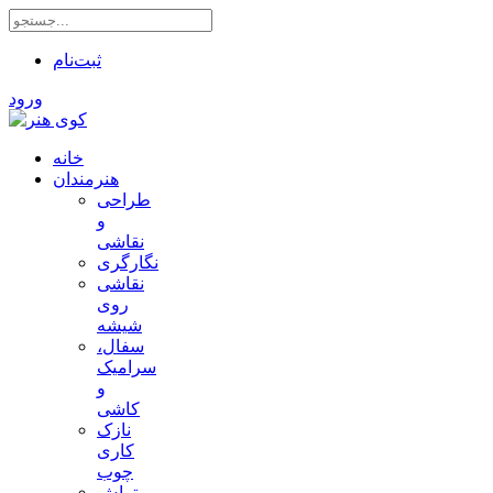
ثبت‌نام
ورود
خانه
هنرمندان
طراحی
و
نقاشی
نگارگری
نقاشی
روی
شیشه
سفال،
سرامیک
و
کاشی
نازک
کاری
چوب
تراش