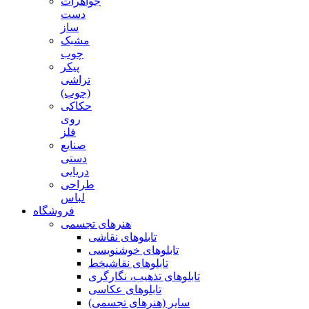
جواهرات
دست
ساز
مشبک
چوب
پیکر
تراشی
(چوب)
حکاکی
روی
فلز
صنایع
دستی
دریایی
طراحی
لباس
فروشگاه
هنرهای تجسمی
تابلوهای نقاشی
تابلوهای خوشنویسی
تابلوهای نقاشیخط
تابلوهای تذهیب، نگارگری
تابلوهای عکاسی
سایر (هنرهای تجسمی)