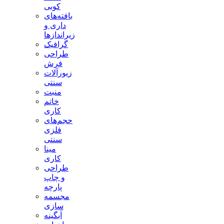
کوبی
بافته‌های
داری و
زیراندازها
گرافیک
طراحی
فرش
زیورآلات
سنتی
منبت
خاتم
کاری
حجم‌های
فلزی
سنتی
مینا
کاری
طراحی
و چاپ
پارچه
مجسمه
سازی
آبگینه