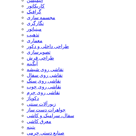
انیمیشن
کاریکاتور
گرافیک
مجسمه سازی
نگارگری
مینیاتور
تذهیب
معماری
طراحی داخلی و دکور
تصویرسازی
طراحی فرش
آبگینه
نقاشی روی شیشه
نقاشی روی سفال
نقاشی روی سنگ
نقاشی روی چوب
نقاشی روی چرم
دکوپاژ
زیورآلات سنتی
جواهرات دست ساز
سفال، سرامیک و کاشی
معرق کاشی
پتینه
صنایع دستی چرمی