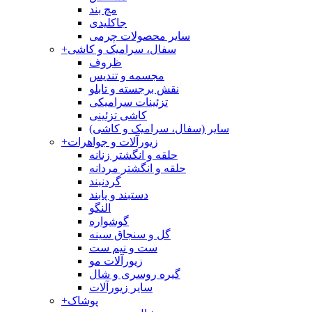
مچ بند
جاکلیدی
سایر محصولات چرمی
سفال، سرامیک و کاشی
+
ظروف
مجسمه و تندیس
نقش برجسته و تابلو
تزئینات سرامیکی
کاشی تزئینی
سایر (سفال، سرامیک و کاشی)
زیورآلات و جواهرات
+
حلقه و انگشتر زنانه
حلقه و انگشتر مردانه
گردنبند
دستبند و پابند
النگو
گوشواره
گل و سنجاق سینه
ست و نیم ست
زیورآلات مو
گیره روسری و شال
سایر زیورآلات
پوشاک
+