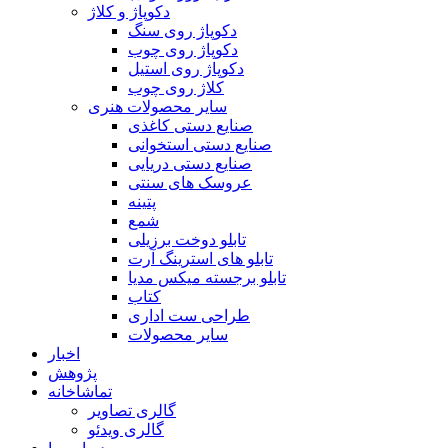
دکوپاژ و کلاژ
دکوپاژ روی سنگ
دکوپاژ روی چوب
دکوپاژ روی استیل
کلاژ روی چوب
سایر محصولات هنری
صنایع دستی کاغذی
صنایع دستی استخوانی
صنایع دستی دریایی
عروسک های سنتی
پتینه
شمع
تابلو دوخت برزیلی
تابلو های استرینگ آرت
تابلو برجسته میکس مدیا
کتاب
طراحی ست اداری
سایر محصولات
اخبار
پژوهش
تماشاخانه
گالری تصاویر
گالری ویدئو