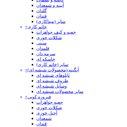
آیینه و شمعدان
گلدان
قندان
سایر (میناکاری)
خاتم کاری
+
جعبه و کیف جواهرات
شکلات خوری
سینی
قلمدان
سرمه دان
جاسکه ای
سایر (خاتم کاری)
آبگینه (محصولات شیشه ای)
+
تابلوهای شیشه ای
ظروف شیشه ای
وسایل شیشه ای
سایر محصولات شیشه ای
فیروزه کوبی
+
جعبه جواهرات
شکلات خوری
آجیل خوری
شمعدان
قندان