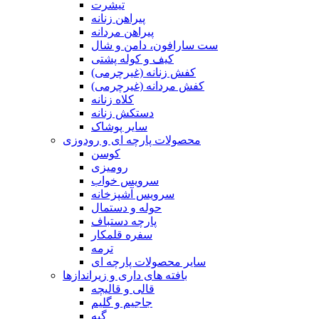
تیشرت
پیراهن زنانه
پیراهن مردانه
ست سارافون، دامن و شال
کیف و کوله پشتی
کفش زنانه (غیرچرمی)
کفش مردانه (غیرچرمی)
کلاه زنانه
دستکش زنانه
سایر پوشاک
محصولات پارچه ای و رودوزی
کوسن
رومیزی
سرویس خواب
سرویس آشپزخانه
حوله و دستمال
پارچه دستباف
سفره قلمکار
ترمه
سایر محصولات پارچه ای
بافته های داری و زیراندازها
قالی و قالیچه
جاجیم و گلیم
گبه