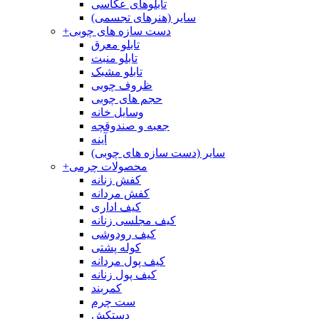
تابلوهای عکاسی
سایر (هنرهای تجسمی)
دست سازه های چوبی
+
تابلو معرق
تابلو منبت
تابلو مشبک
ظروف چوبی
حجم های چوبی
وسایل خانه
جعبه و صندوقچه
آینه
سایر (دست سازه های چوبی)
محصولات چرمی
+
کفش زنانه
کفش مردانه
کیف اداری
کیف مجلسی زنانه
کیف رودوشی
کوله پشتی
کیف پول مردانه
کیف پول زنانه
کمربند
ست چرم
دستکش