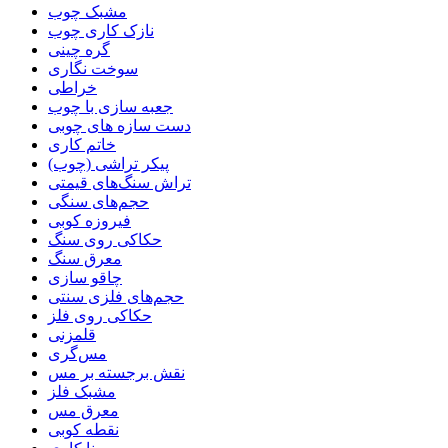
مشبک چوب
نازک کاری چوب
گره چینی
سوخت نگاری
خراطی
جعبه سازی با چوب
دست سازه های چوبی
خاتم کاری
پیکر تراشی (چوب)
تراش سنگ‌های قیمتی
حجم‌های سنگی
فیروزه کوبی
حکاکی روی سنگ
معرق سنگ
چاقو سازی
حجم‌های فلزی سنتی
حکاکی روی فلز
قلمزنی
مس‌گری
نقش برجسته بر مس
مشبک فلز
معرق مس
نقطه کوبی