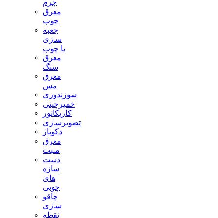
چرم
معرق
چوب
جعبه
سازی
با چوب
معرق
سنگ
معرق
مس
سوزندوزی
خمیرچینی
کاریکاتور
تصویرسازی
دکوپاژ
معرق
منبت
دست
سازه
های
چوبی
چاقو
سازی
نقطه