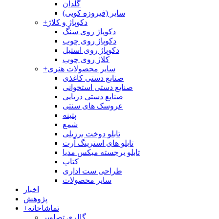
گلدان
سایر (فیروزه کوبی)
دکوپاژ و کلاژ
+
دکوپاژ روی سنگ
دکوپاژ روی چوب
دکوپاژ روی استیل
کلاژ روی چوب
سایر محصولات هنری
+
صنایع دستی کاغذی
صنایع دستی استخوانی
صنایع دستی دریایی
عروسک های سنتی
پتینه
شمع
تابلو دوخت برزیلی
تابلو های استرینگ آرت
تابلو برجسته میکس مدیا
کتاب
طراحی ست اداری
سایر محصولات
اخبار
پژوهش
تماشاخانه
+
گالری تصاویر