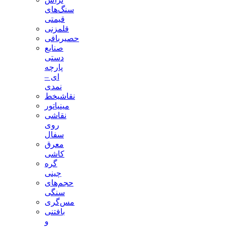
سنگ‌های
قیمتی
قلمزنی
حصیربافی
صنایع
دستی
پارچه
ای –
نمدی
نقاشیخط
مینیاتور
نقاشی
روی
سفال
معرق
کاشی
گره
چینی
حجم‌های
سنگی
مس‌گری
بافتنی‌
و