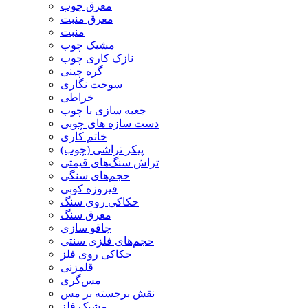
معرق چوب
معرق منبت
منبت
مشبک چوب
نازک کاری چوب
گره چینی
سوخت نگاری
خراطی
جعبه سازی با چوب
دست سازه های چوبی
خاتم کاری
پیکر تراشی (چوب)
تراش سنگ‌های قیمتی
حجم‌های سنگی
فیروزه کوبی
حکاکی روی سنگ
معرق سنگ
چاقو سازی
حجم‌های فلزی سنتی
حکاکی روی فلز
قلمزنی
مس‌گری
نقش برجسته بر مس
مشبک فلز