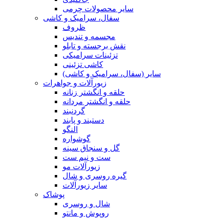
سایر محصولات چرمی
سفال، سرامیک و کاشی
ظروف
مجسمه و تندیس
نقش برجسته و تابلو
تزئینات سرامیکی
کاشی تزئینی
سایر (سفال، سرامیک و کاشی)
زیورآلات و جواهرات
حلقه و انگشتر زنانه
حلقه و انگشتر مردانه
گردنبند
دستبند و پابند
النگو
گوشواره
گل و سنجاق سینه
ست و نیم ست
زیورآلات مو
گیره روسری و شال
سایر زیورآلات
پوشاک
شال و روسری
روپوش و مانتو