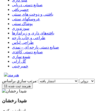
مینا کاری
صنایع دستی دریایی
حصیربافی
بافتنی‌ و دوخت های سنتی
عروسکهای سنتی
پوشاک سنتی
سوزندوزی
بافته‌های داری و زیراندازها
طراحی و چاپ پارچه
طراحی لباس
صنایع دستی پارچه ای – نمدی
صنایع دستی کاغذی
شمع سازی
گل آرایی
خمیرچینی
مرتب سازي براساس:
11 هنرمند ثبت شده
شیدا رخشان
استان: مرکزی