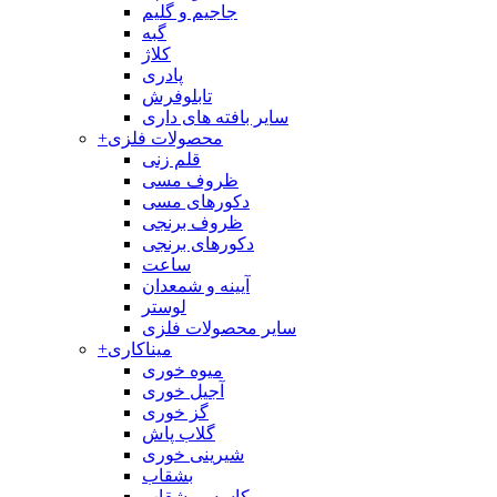
جاجیم و گلیم
گبه
کلاژ
پادری
تابلوفرش
سایر بافته های داری
محصولات فلزی
+
قلم زنی
ظروف مسی
دکورهای مسی
ظروف برنجی
دکورهای برنجی
ساعت
آیینه و شمعدان
لوستر
سایر محصولات فلزی
میناکاری
+
میوه خوری
آجیل خوری
گز خوری
گلاب پاش
شیرینی خوری
بشقاب
کاسه و بشقاب