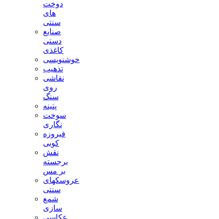
دوخت
های
سنتی
صنایع
دستی
کاغذی
خوشنویسی
تذهیب
نقاشی
روی
سنگ
پتینه
سوخت
نگاری
فیروزه
کوبی
نقش
برجسته
بر مس
عروسکهای
سنتی
شمع
سازی
عکاسی