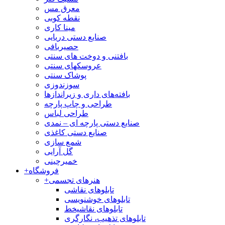
معرق مس
نقطه کوبی
مینا کاری
صنایع دستی دریایی
حصیربافی
بافتنی‌ و دوخت های سنتی
عروسکهای سنتی
پوشاک سنتی
سوزندوزی
بافته‌های داری و زیراندازها
طراحی و چاپ پارچه
طراحی لباس
صنایع دستی پارچه ای – نمدی
صنایع دستی کاغذی
شمع سازی
گل آرایی
خمیرچینی
فروشگاه
+
هنرهای تجسمی
+
تابلوهای نقاشی
تابلوهای خوشنویسی
تابلوهای نقاشیخط
تابلوهای تذهیب، نگارگری