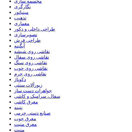
مجسمه سازی
نگارگری
مینیاتور
تذهیب
معماری
طراحی داخلی و دکور
تصویرسازی
طراحی فرش
آبگینه
نقاشی روی شیشه
نقاشی روی سفال
نقاشی روی سنگ
نقاشی روی چوب
نقاشی روی چرم
دکوپاژ
زیورآلات سنتی
جواهرات دست ساز
سفال، سرامیک و کاشی
معرق کاشی
پتینه
صنایع دستی چرمی
معرق چوب
معرق منبت
منبت