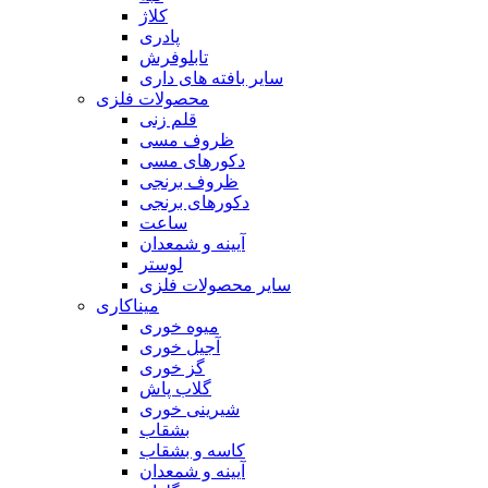
کلاژ
پادری
تابلوفرش
سایر بافته های داری
محصولات فلزی
قلم زنی
ظروف مسی
دکورهای مسی
ظروف برنجی
دکورهای برنجی
ساعت
آیینه و شمعدان
لوستر
سایر محصولات فلزی
میناکاری
میوه خوری
آجیل خوری
گز خوری
گلاب پاش
شیرینی خوری
بشقاب
کاسه و بشقاب
آیینه و شمعدان