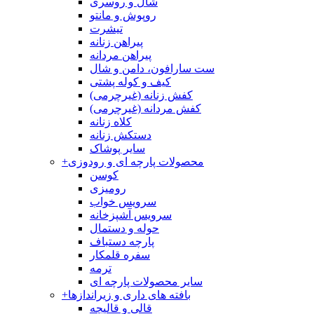
شال و روسری
روپوش و مانتو
تیشرت
پیراهن زنانه
پیراهن مردانه
ست سارافون، دامن و شال
کیف و کوله پشتی
کفش زنانه (غیرچرمی)
کفش مردانه (غیرچرمی)
کلاه زنانه
دستکش زنانه
سایر پوشاک
محصولات پارچه ای و رودوزی
+
کوسن
رومیزی
سرویس خواب
سرویس آشپزخانه
حوله و دستمال
پارچه دستباف
سفره قلمکار
ترمه
سایر محصولات پارچه ای
بافته های داری و زیراندازها
+
قالی و قالیچه