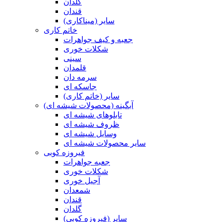
گلدان
قندان
سایر (میناکاری)
خاتم کاری
جعبه و کیف جواهرات
شکلات خوری
سینی
قلمدان
سرمه دان
جاسکه ای
سایر (خاتم کاری)
آبگینه (محصولات شیشه ای)
تابلوهای شیشه ای
ظروف شیشه ای
وسایل شیشه ای
سایر محصولات شیشه ای
فیروزه کوبی
جعبه جواهرات
شکلات خوری
آجیل خوری
شمعدان
قندان
گلدان
سایر (فیروزه کوبی)