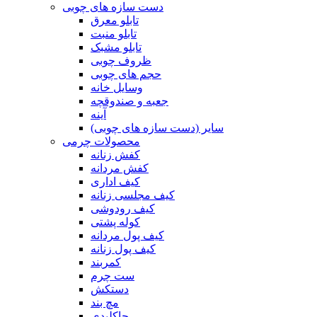
دست سازه های چوبی
تابلو معرق
تابلو منبت
تابلو مشبک
ظروف چوبی
حجم های چوبی
وسایل خانه
جعبه و صندوقچه
آینه
سایر (دست سازه های چوبی)
محصولات چرمی
کفش زنانه
کفش مردانه
کیف اداری
کیف مجلسی زنانه
کیف رودوشی
کوله پشتی
کیف پول مردانه
کیف پول زنانه
کمربند
ست چرم
دستکش
مچ بند
جاکلیدی