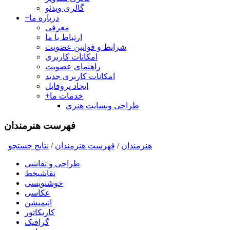
گالری ویدئو
درباره ما
+
معرفی
ارتباط با ما
شرایط و قوانین عضویت
امکانات کاربری
راهنمای عضویت
امکانات کاربری جدید
ایجاد پروفایل
خدمات ما
+
طراحی وبسایت هنری
فهرست هنرمندان
هنرمندان
/
فهرست هنرمندان
/
نتايج جستجو
طراحی و نقاشی
نقاشیخط
خوشنویسی
عکاسی
انیمیشن
کاریکاتور
گرافیک