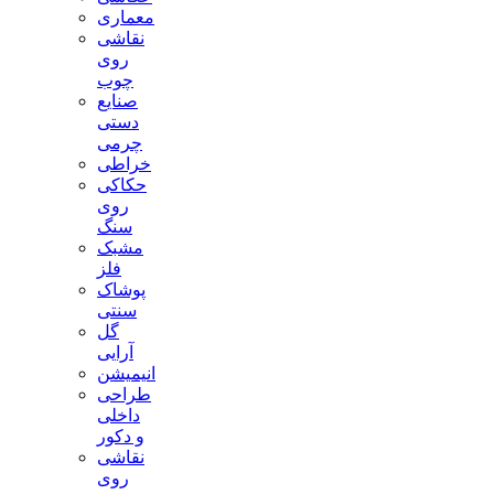
معماری
نقاشی
روی
چوب
صنایع
دستی
چرمی
خراطی
حکاکی
روی
سنگ
مشبک
فلز
پوشاک
سنتی
گل
آرایی
انیمیشن
طراحی
داخلی
و دکور
نقاشی
روی