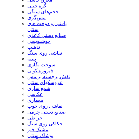
گره چینی
حجم‌های سنگی
مس‌گری
بافتنی‌ و دوخت های
سنتی
صنایع دستی کاغذی
خوشنویسی
تذهیب
نقاشی روی سنگ
پتینه
سوخت نگاری
فیروزه کوبی
نقش برجسته بر مس
عروسکهای سنتی
شمع سازی
عکاسی
معماری
نقاشی روی چوب
صنایع دستی چرمی
خراطی
حکاکی روی سنگ
مشبک فلز
پوشاک سنتی