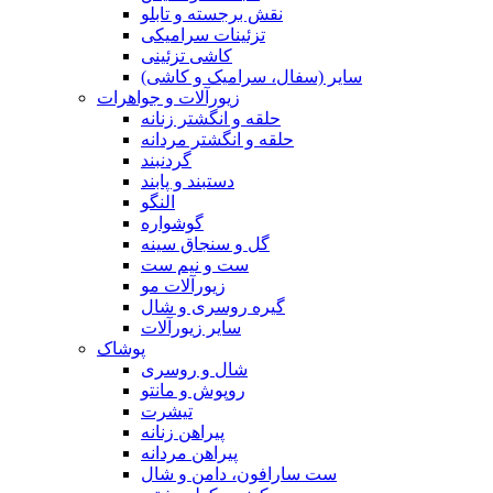
نقش برجسته و تابلو
تزئینات سرامیکی
کاشی تزئینی
سایر (سفال، سرامیک و کاشی)
زیورآلات و جواهرات
حلقه و انگشتر زنانه
حلقه و انگشتر مردانه
گردنبند
دستبند و پابند
النگو
گوشواره
گل و سنجاق سینه
ست و نیم ست
زیورآلات مو
گیره روسری و شال
سایر زیورآلات
پوشاک
شال و روسری
روپوش و مانتو
تیشرت
پیراهن زنانه
پیراهن مردانه
ست سارافون، دامن و شال