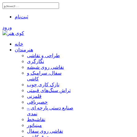
ثبت‌نام
ورود
خانه
هنرمندان
طراحی و نقاشی
نگارگری
نقاشی روی شیشه
سفال، سرامیک و
کاشی
نازک کاری چوب
تراش سنگ‌های قیمتی
قلمزنی
حصیربافی
صنایع دستی پارچه ای –
نمدی
نقاشیخط
مینیاتور
نقاشی روی سفال
معرق کاشی