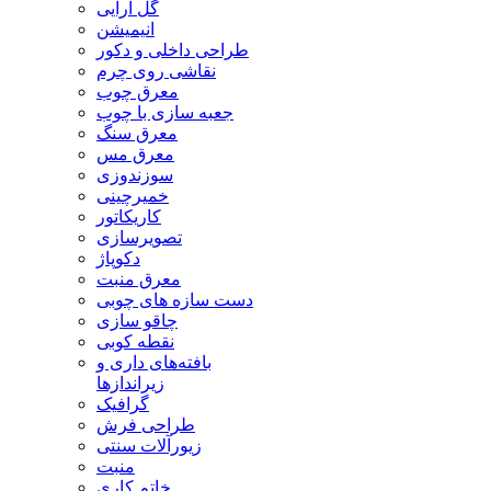
گل آرایی
انیمیشن
طراحی داخلی و دکور
نقاشی روی چرم
معرق چوب
جعبه سازی با چوب
معرق سنگ
معرق مس
سوزندوزی
خمیرچینی
کاریکاتور
تصویرسازی
دکوپاژ
معرق منبت
دست سازه های چوبی
چاقو سازی
نقطه کوبی
بافته‌های داری و
زیراندازها
گرافیک
طراحی فرش
زیورآلات سنتی
منبت
خاتم کاری