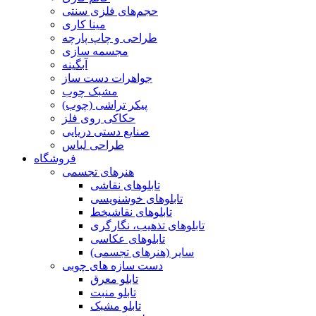
حجم‌های فلزی سنتی
مینا کاری
طراحی و چاپ پارچه
مجسمه سازی
آبگینه
جواهرات دست ساز
مشبک چوب
پیکر تراشی (چوب)
حکاکی روی فلز
صنایع دستی دریایی
طراحی لباس
فروشگاه
هنرهای تجسمی
تابلوهای نقاشی
تابلوهای خوشنویسی
تابلوهای نقاشیخط
تابلوهای تذهیب، نگارگری
تابلوهای عکاسی
سایر (هنرهای تجسمی)
دست سازه های چوبی
تابلو معرق
تابلو منبت
تابلو مشبک