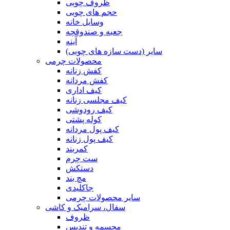
ظروف چوبی
حجم های چوبی
وسایل خانه
جعبه و صندوقچه
آینه
سایر (دست سازه های چوبی)
محصولات چرمی
کفش زنانه
کفش مردانه
کیف اداری
کیف مجلسی زنانه
کیف رودوشی
کوله پشتی
کیف پول مردانه
کیف پول زنانه
کمربند
ست چرم
دستکش
مچ بند
جاکلیدی
سایر محصولات چرمی
سفال، سرامیک و کاشی
ظروف
مجسمه و تندیس