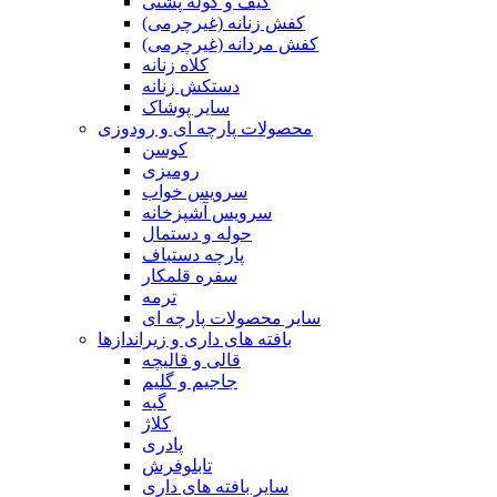
کیف و کوله پشتی
کفش زنانه (غیرچرمی)
کفش مردانه (غیرچرمی)
کلاه زنانه
دستکش زنانه
سایر پوشاک
محصولات پارچه ای و رودوزی
کوسن
رومیزی
سرویس خواب
سرویس آشپزخانه
حوله و دستمال
پارچه دستباف
سفره قلمکار
ترمه
سایر محصولات پارچه ای
بافته های داری و زیراندازها
قالی و قالیچه
جاجیم و گلیم
گبه
کلاژ
پادری
تابلوفرش
سایر بافته های داری