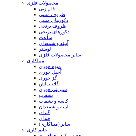
محصولات فلزی
قلم زنی
ظروف مسی
دکورهای مسی
ظروف برنجی
دکورهای برنجی
ساعت
آیینه و شمعدان
لوستر
سایر محصولات فلزی
میناکاری
میوه خوری
آجیل خوری
گز خوری
گلاب پاش
شیرینی خوری
بشقاب
کاسه و بشقاب
آیینه و شمعدان
گلدان
قندان
سایر (میناکاری)
خاتم کاری
جعبه و کیف جواهرات