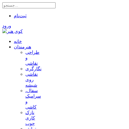
ثبت‌نام
ورود
خانه
هنرمندان
طراحی
و
نقاشی
نگارگری
نقاشی
روی
شیشه
سفال،
سرامیک
و
کاشی
نازک
کاری
چوب
تراش