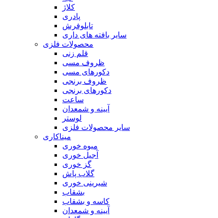
کلاژ
پادری
تابلوفرش
سایر بافته های داری
محصولات فلزی
قلم زنی
ظروف مسی
دکورهای مسی
ظروف برنجی
دکورهای برنجی
ساعت
آیینه و شمعدان
لوستر
سایر محصولات فلزی
میناکاری
میوه خوری
آجیل خوری
گز خوری
گلاب پاش
شیرینی خوری
بشقاب
کاسه و بشقاب
آیینه و شمعدان