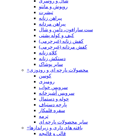
شال و روسری
روپوش و مانتو
تیشرت
پیراهن زنانه
پیراهن مردانه
ست سارافون، دامن و شال
کیف و کوله پشتی
کفش زنانه (غیرچرمی)
کفش مردانه (غیرچرمی)
کلاه زنانه
دستکش زنانه
سایر پوشاک
محصولات پارچه ای و رودوزی
+
کوسن
رومیزی
سرویس خواب
سرویس آشپزخانه
حوله و دستمال
پارچه دستباف
سفره قلمکار
ترمه
سایر محصولات پارچه ای
بافته های داری و زیراندازها
+
قالی و قالیچه