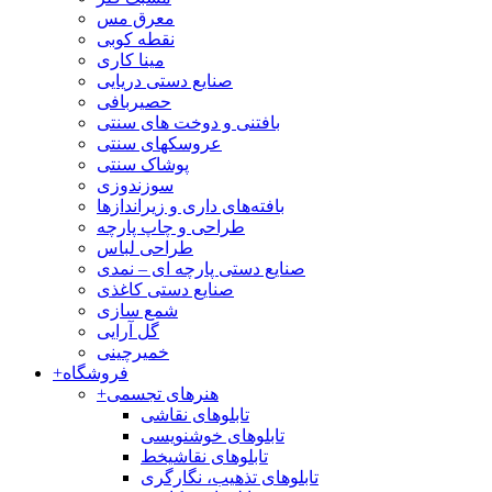
معرق مس
نقطه کوبی
مینا کاری
صنایع دستی دریایی
حصیربافی
بافتنی‌ و دوخت های سنتی
عروسکهای سنتی
پوشاک سنتی
سوزندوزی
بافته‌های داری و زیراندازها
طراحی و چاپ پارچه
طراحی لباس
صنایع دستی پارچه ای – نمدی
صنایع دستی کاغذی
شمع سازی
گل آرایی
خمیرچینی
فروشگاه
+
هنرهای تجسمی
+
تابلوهای نقاشی
تابلوهای خوشنویسی
تابلوهای نقاشیخط
تابلوهای تذهیب، نگارگری