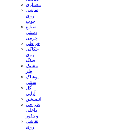
معماری
نقاشی
روی
چوب
صنایع
دستی
چرمی
خراطی
حکاکی
روی
سنگ
مشبک
فلز
پوشاک
سنتی
گل
آرایی
انیمیشن
طراحی
داخلی
و دکور
نقاشی
روی