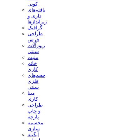
کوبی
بافته‌های
داری و
زیراندازها
گرافیک
طراحی
فرش
زیورآلات
سنتی
منبت
خاتم
کاری
حجم‌های
فلزی
سنتی
مینا
کاری
طراحی
و چاپ
پارچه
مجسمه
سازی
آبگینه