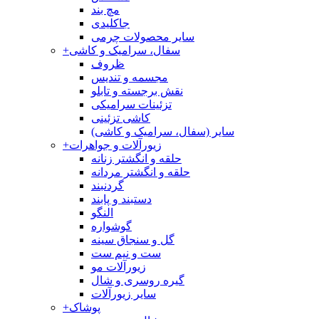
مچ بند
جاکلیدی
سایر محصولات چرمی
سفال، سرامیک و کاشی
+
ظروف
مجسمه و تندیس
نقش برجسته و تابلو
تزئینات سرامیکی
کاشی تزئینی
سایر (سفال، سرامیک و کاشی)
زیورآلات و جواهرات
+
حلقه و انگشتر زنانه
حلقه و انگشتر مردانه
گردنبند
دستبند و پابند
النگو
گوشواره
گل و سنجاق سینه
ست و نیم ست
زیورآلات مو
گیره روسری و شال
سایر زیورآلات
پوشاک
+