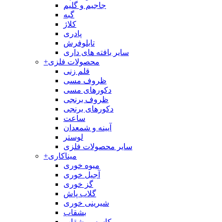
جاجیم و گلیم
گبه
کلاژ
پادری
تابلوفرش
سایر بافته های داری
محصولات فلزی
+
قلم زنی
ظروف مسی
دکورهای مسی
ظروف برنجی
دکورهای برنجی
ساعت
آیینه و شمعدان
لوستر
سایر محصولات فلزی
میناکاری
+
میوه خوری
آجیل خوری
گز خوری
گلاب پاش
شیرینی خوری
بشقاب
کاسه و بشقاب