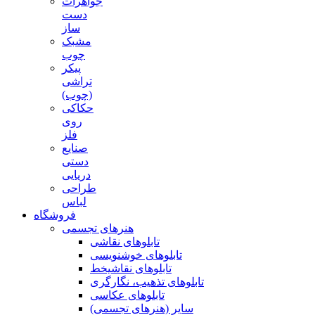
جواهرات
دست
ساز
مشبک
چوب
پیکر
تراشی
(چوب)
حکاکی
روی
فلز
صنایع
دستی
دریایی
طراحی
لباس
فروشگاه
هنرهای تجسمی
تابلوهای نقاشی
تابلوهای خوشنویسی
تابلوهای نقاشیخط
تابلوهای تذهیب، نگارگری
تابلوهای عکاسی
سایر (هنرهای تجسمی)