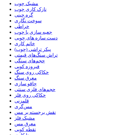
مشبک چوب
نازک کاری چوب
گره چینی
سوخت نگاری
خراطی
جعبه سازی با چوب
دست سازه های چوبی
خاتم کاری
پیکر تراشی (چوب)
تراش سنگ‌های قیمتی
حجم‌های سنگی
فیروزه کوبی
حکاکی روی سنگ
معرق سنگ
چاقو سازی
حجم‌های فلزی سنتی
حکاکی روی فلز
قلمزنی
مس‌گری
نقش برجسته بر مس
مشبک فلز
معرق مس
نقطه کوبی