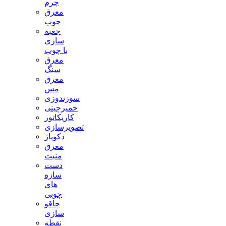
چرم
معرق
چوب
جعبه
سازی
با چوب
معرق
سنگ
معرق
مس
سوزندوزی
خمیرچینی
کاریکاتور
تصویرسازی
دکوپاژ
معرق
منبت
دست
سازه
های
چوبی
چاقو
سازی
نقطه