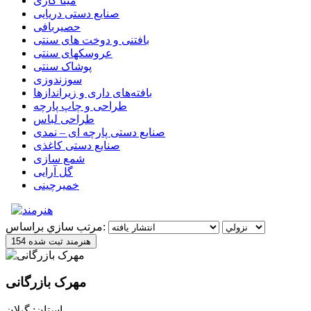
مینا کاری
صنایع دستی دریایی
حصیربافی
بافتنی‌ و دوخت های سنتی
عروسکهای سنتی
پوشاک سنتی
سوزندوزی
بافته‌های داری و زیراندازها
طراحی و چاپ پارچه
طراحی لباس
صنایع دستی پارچه ای – نمدی
صنایع دستی کاغذی
شمع سازی
گل آرایی
خمیرچینی
مرتب سازي براساس:
154 هنرمند ثبت شده
مهرک بازرگانی
استان: گیلان