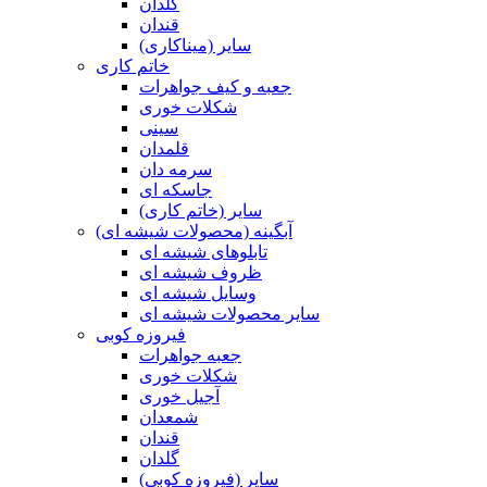
گلدان
قندان
سایر (میناکاری)
خاتم کاری
جعبه و کیف جواهرات
شکلات خوری
سینی
قلمدان
سرمه دان
جاسکه ای
سایر (خاتم کاری)
آبگینه (محصولات شیشه ای)
تابلوهای شیشه ای
ظروف شیشه ای
وسایل شیشه ای
سایر محصولات شیشه ای
فیروزه کوبی
جعبه جواهرات
شکلات خوری
آجیل خوری
شمعدان
قندان
گلدان
سایر (فیروزه کوبی)