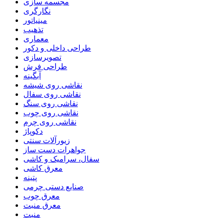
مجسمه سازی
نگارگری
مینیاتور
تذهیب
معماری
طراحی داخلی و دکور
تصویرسازی
طراحی فرش
آبگینه
نقاشی روی شیشه
نقاشی روی سفال
نقاشی روی سنگ
نقاشی روی چوب
نقاشی روی چرم
دکوپاژ
زیورآلات سنتی
جواهرات دست ساز
سفال، سرامیک و کاشی
معرق کاشی
پتینه
صنایع دستی چرمی
معرق چوب
معرق منبت
منبت