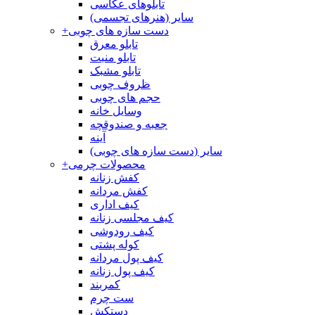
تابلوهای عکاسی
سایر (هنرهای تجسمی)
دست سازه های چوبی
+
تابلو معرق
تابلو منبت
تابلو مشبک
ظروف چوبی
حجم های چوبی
وسایل خانه
جعبه و صندوقچه
آینه
سایر (دست سازه های چوبی)
محصولات چرمی
+
کفش زنانه
کفش مردانه
کیف اداری
کیف مجلسی زنانه
کیف رودوشی
کوله پشتی
کیف پول مردانه
کیف پول زنانه
کمربند
ست چرم
دستکش