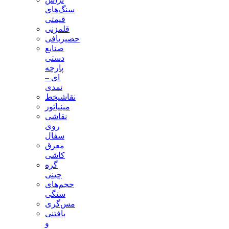
سنگ‌های
قیمتی
قلمزنی
حصیربافی
صنایع
دستی
پارچه
ای –
نمدی
نقاشیخط
مینیاتور
نقاشی
روی
سفال
معرق
کاشی
گره
چینی
حجم‌های
سنگی
مس‌گری
بافتنی‌
و