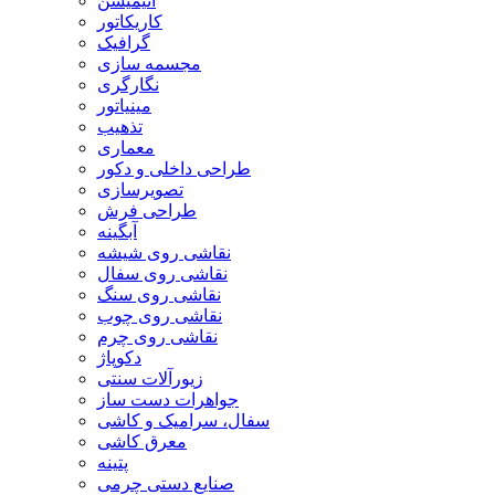
انیمیشن
کاریکاتور
گرافیک
مجسمه سازی
نگارگری
مینیاتور
تذهیب
معماری
طراحی داخلی و دکور
تصویرسازی
طراحی فرش
آبگینه
نقاشی روی شیشه
نقاشی روی سفال
نقاشی روی سنگ
نقاشی روی چوب
نقاشی روی چرم
دکوپاژ
زیورآلات سنتی
جواهرات دست ساز
سفال، سرامیک و کاشی
معرق کاشی
پتینه
صنایع دستی چرمی