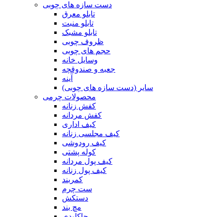
دست سازه های چوبی
تابلو معرق
تابلو منبت
تابلو مشبک
ظروف چوبی
حجم های چوبی
وسایل خانه
جعبه و صندوقچه
آینه
سایر (دست سازه های چوبی)
محصولات چرمی
کفش زنانه
کفش مردانه
کیف اداری
کیف مجلسی زنانه
کیف رودوشی
کوله پشتی
کیف پول مردانه
کیف پول زنانه
کمربند
ست چرم
دستکش
مچ بند
جاکلیدی