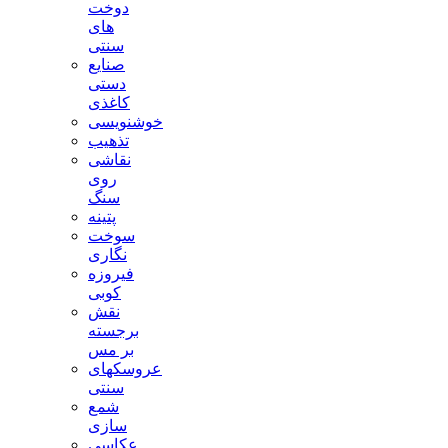
دوخت
های
سنتی
صنایع
دستی
کاغذی
خوشنویسی
تذهیب
نقاشی
روی
سنگ
پتینه
سوخت
نگاری
فیروزه
کوبی
نقش
برجسته
بر مس
عروسکهای
سنتی
شمع
سازی
عکاسی