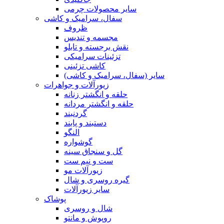
سایر محصولات چرمی
سفال، سرامیک و کاشی
ظروف
مجسمه و تندیس
نقش برجسته و تابلو
تزئینات سرامیکی
کاشی تزئینی
سایر (سفال، سرامیک و کاشی)
زیورآلات و جواهرات
حلقه و انگشتر زنانه
حلقه و انگشتر مردانه
گردنبند
دستبند و پابند
النگو
گوشواره
گل و سنجاق سینه
ست و نیم ست
زیورآلات مو
گیره روسری و شال
سایر زیورآلات
پوشاک
شال و روسری
روپوش و مانتو