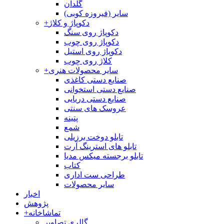
گلدان
سایر (فیروزه کوبی)
دکوپاژ و کلاژ
+
دکوپاژ روی سنگ
دکوپاژ روی چوب
دکوپاژ روی استیل
کلاژ روی چوب
سایر محصولات هنری
+
صنایع دستی کاغذی
صنایع دستی استخوانی
صنایع دستی دریایی
عروسک های سنتی
پتینه
شمع
تابلو دوخت برزیلی
تابلو های استرینگ آرت
تابلو برجسته میکس مدیا
کتاب
طراحی ست اداری
سایر محصولات
اخبار
پژوهش
تماشاخانه
+
گالری تصاویر