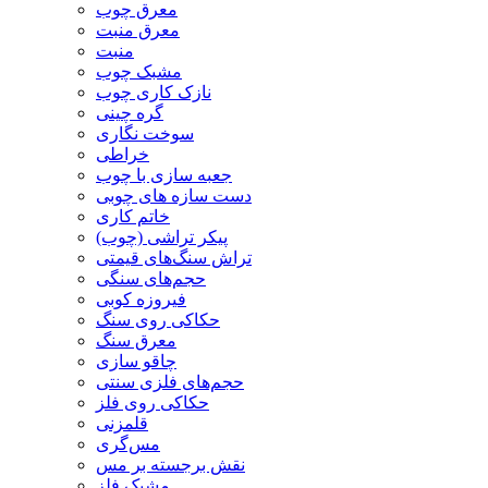
معرق چوب
معرق منبت
منبت
مشبک چوب
نازک کاری چوب
گره چینی
سوخت نگاری
خراطی
جعبه سازی با چوب
دست سازه های چوبی
خاتم کاری
پیکر تراشی (چوب)
تراش سنگ‌های قیمتی
حجم‌های سنگی
فیروزه کوبی
حکاکی روی سنگ
معرق سنگ
چاقو سازی
حجم‌های فلزی سنتی
حکاکی روی فلز
قلمزنی
مس‌گری
نقش برجسته بر مس
مشبک فلز