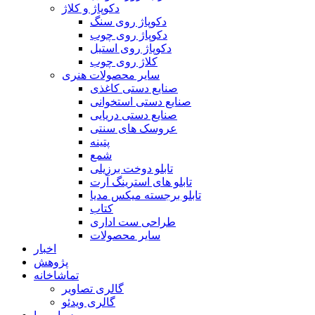
دکوپاژ و کلاژ
دکوپاژ روی سنگ
دکوپاژ روی چوب
دکوپاژ روی استیل
کلاژ روی چوب
سایر محصولات هنری
صنایع دستی کاغذی
صنایع دستی استخوانی
صنایع دستی دریایی
عروسک های سنتی
پتینه
شمع
تابلو دوخت برزیلی
تابلو های استرینگ آرت
تابلو برجسته میکس مدیا
کتاب
طراحی ست اداری
سایر محصولات
اخبار
پژوهش
تماشاخانه
گالری تصاویر
گالری ویدئو