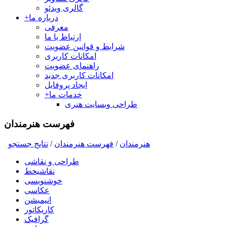
گالری ویدئو
درباره ما
+
معرفی
ارتباط با ما
شرایط و قوانین عضویت
امکانات کاربری
راهنمای عضویت
امکانات کاربری جدید
ایجاد پروفایل
خدمات ما
+
طراحی وبسایت هنری
فهرست هنرمندان
هنرمندان
/
فهرست هنرمندان
/
نتايج جستجو
طراحی و نقاشی
نقاشیخط
خوشنویسی
عکاسی
انیمیشن
کاریکاتور
گرافیک