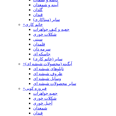
آیینه و شمعدان
گلدان
قندان
سایر (میناکاری)
خاتم کاری
+
جعبه و کیف جواهرات
شکلات خوری
سینی
قلمدان
سرمه دان
جاسکه ای
سایر (خاتم کاری)
آبگینه (محصولات شیشه ای)
+
تابلوهای شیشه ای
ظروف شیشه ای
وسایل شیشه ای
سایر محصولات شیشه ای
فیروزه کوبی
+
جعبه جواهرات
شکلات خوری
آجیل خوری
شمعدان
قندان