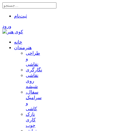
ثبت‌نام
ورود
خانه
هنرمندان
طراحی
و
نقاشی
نگارگری
نقاشی
روی
شیشه
سفال،
سرامیک
و
کاشی
نازک
کاری
چوب
تراش