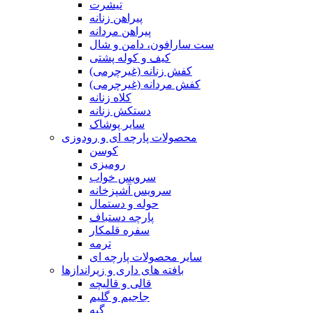
تیشرت
پیراهن زنانه
پیراهن مردانه
ست سارافون، دامن و شال
کیف و کوله پشتی
کفش زنانه (غیرچرمی)
کفش مردانه (غیرچرمی)
کلاه زنانه
دستکش زنانه
سایر پوشاک
محصولات پارچه ای و رودوزی
کوسن
رومیزی
سرویس خواب
سرویس آشپزخانه
حوله و دستمال
پارچه دستباف
سفره قلمکار
ترمه
سایر محصولات پارچه ای
بافته های داری و زیراندازها
قالی و قالیچه
جاجیم و گلیم
گبه