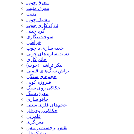
معرق چوب
معرق منبت
منبت
مشبک چوب
نازک کاری چوب
گره چینی
سوخت نگاری
خراطی
جعبه سازی با چوب
دست سازه های چوبی
خاتم کاری
پیکر تراشی (چوب)
تراش سنگ‌های قیمتی
حجم‌های سنگی
فیروزه کوبی
حکاکی روی سنگ
معرق سنگ
چاقو سازی
حجم‌های فلزی سنتی
حکاکی روی فلز
قلمزنی
مس‌گری
نقش برجسته بر مس
مشبک فلز