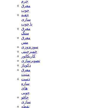
چرم
معرق
چوب
جعبه
سازی
با چوب
معرق
سنگ
معرق
مس
سوزندوزی
خمیرچینی
کاریکاتور
تصویرسازی
دکوپاژ
معرق
منبت
دست
سازه
های
چوبی
چاقو
سازی
نقطه