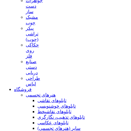
جواهرات
دست
ساز
مشبک
چوب
پیکر
تراشی
(چوب)
حکاکی
روی
فلز
صنایع
دستی
دریایی
طراحی
لباس
فروشگاه
هنرهای تجسمی
تابلوهای نقاشی
تابلوهای خوشنویسی
تابلوهای نقاشیخط
تابلوهای تذهیب، نگارگری
تابلوهای عکاسی
سایر (هنرهای تجسمی)