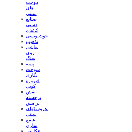
دوخت
های
سنتی
صنایع
دستی
کاغذی
خوشنویسی
تذهیب
نقاشی
روی
سنگ
پتینه
سوخت
نگاری
فیروزه
کوبی
نقش
برجسته
بر مس
عروسکهای
سنتی
شمع
سازی
عکاسی