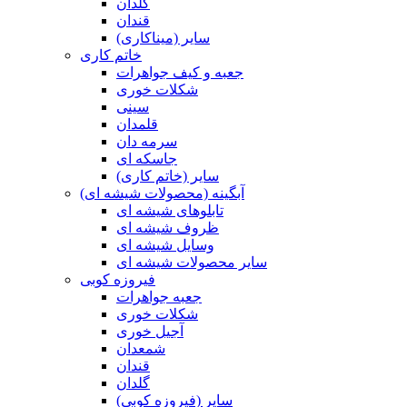
گلدان
قندان
سایر (میناکاری)
خاتم کاری
جعبه و کیف جواهرات
شکلات خوری
سینی
قلمدان
سرمه دان
جاسکه ای
سایر (خاتم کاری)
آبگینه (محصولات شیشه ای)
تابلوهای شیشه ای
ظروف شیشه ای
وسایل شیشه ای
سایر محصولات شیشه ای
فیروزه کوبی
جعبه جواهرات
شکلات خوری
آجیل خوری
شمعدان
قندان
گلدان
سایر (فیروزه کوبی)