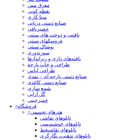
معرق مس
نقطه کوبی
مینا کاری
صنایع دستی دریایی
حصیربافی
بافتنی‌ و دوخت های سنتی
عروسکهای سنتی
پوشاک سنتی
سوزندوزی
بافته‌های داری و زیراندازها
طراحی و چاپ پارچه
طراحی لباس
صنایع دستی پارچه ای – نمدی
صنایع دستی کاغذی
شمع سازی
گل آرایی
خمیرچینی
فروشگاه
+
هنرهای تجسمی
+
تابلوهای نقاشی
تابلوهای خوشنویسی
تابلوهای نقاشیخط
تابلوهای تذهیب، نگارگری