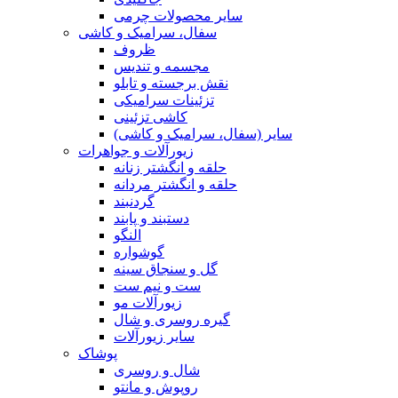
سایر محصولات چرمی
سفال، سرامیک و کاشی
ظروف
مجسمه و تندیس
نقش برجسته و تابلو
تزئینات سرامیکی
کاشی تزئینی
سایر (سفال، سرامیک و کاشی)
زیورآلات و جواهرات
حلقه و انگشتر زنانه
حلقه و انگشتر مردانه
گردنبند
دستبند و پابند
النگو
گوشواره
گل و سنجاق سینه
ست و نیم ست
زیورآلات مو
گیره روسری و شال
سایر زیورآلات
پوشاک
شال و روسری
روپوش و مانتو