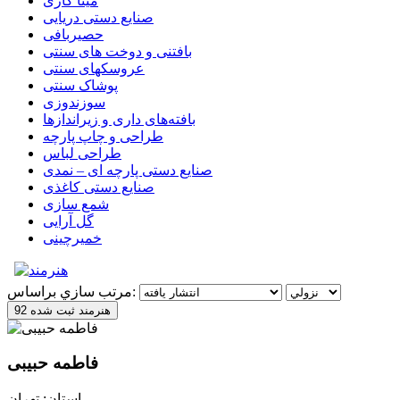
مینا کاری
صنایع دستی دریایی
حصیربافی
بافتنی‌ و دوخت های سنتی
عروسکهای سنتی
پوشاک سنتی
سوزندوزی
بافته‌های داری و زیراندازها
طراحی و چاپ پارچه
طراحی لباس
صنایع دستی پارچه ای – نمدی
صنایع دستی کاغذی
شمع سازی
گل آرایی
خمیرچینی
مرتب سازي براساس:
92 هنرمند ثبت شده
فاطمه حبیبی
استان: تهران