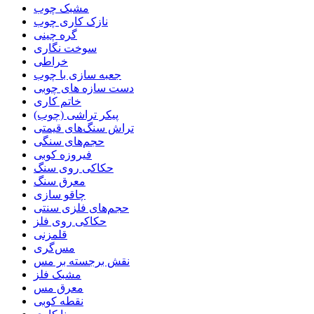
مشبک چوب
نازک کاری چوب
گره چینی
سوخت نگاری
خراطی
جعبه سازی با چوب
دست سازه های چوبی
خاتم کاری
پیکر تراشی (چوب)
تراش سنگ‌های قیمتی
حجم‌های سنگی
فیروزه کوبی
حکاکی روی سنگ
معرق سنگ
چاقو سازی
حجم‌های فلزی سنتی
حکاکی روی فلز
قلمزنی
مس‌گری
نقش برجسته بر مس
مشبک فلز
معرق مس
نقطه کوبی