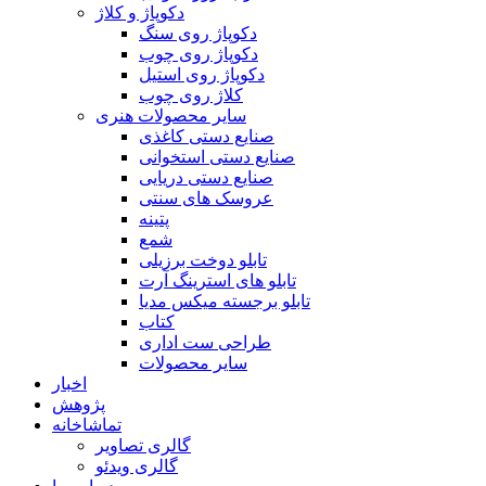
دکوپاژ و کلاژ
دکوپاژ روی سنگ
دکوپاژ روی چوب
دکوپاژ روی استیل
کلاژ روی چوب
سایر محصولات هنری
صنایع دستی کاغذی
صنایع دستی استخوانی
صنایع دستی دریایی
عروسک های سنتی
پتینه
شمع
تابلو دوخت برزیلی
تابلو های استرینگ آرت
تابلو برجسته میکس مدیا
کتاب
طراحی ست اداری
سایر محصولات
اخبار
پژوهش
تماشاخانه
گالری تصاویر
گالری ویدئو