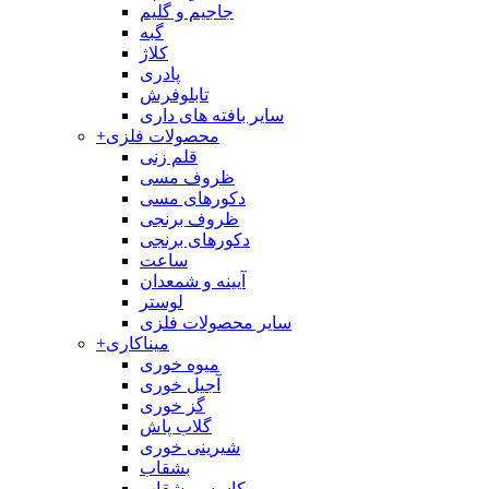
جاجیم و گلیم
گبه
کلاژ
پادری
تابلوفرش
سایر بافته های داری
محصولات فلزی
+
قلم زنی
ظروف مسی
دکورهای مسی
ظروف برنجی
دکورهای برنجی
ساعت
آیینه و شمعدان
لوستر
سایر محصولات فلزی
میناکاری
+
میوه خوری
آجیل خوری
گز خوری
گلاب پاش
شیرینی خوری
بشقاب
کاسه و بشقاب