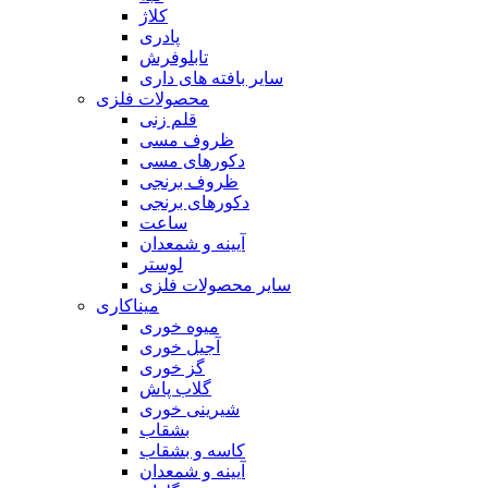
کلاژ
پادری
تابلوفرش
سایر بافته های داری
محصولات فلزی
قلم زنی
ظروف مسی
دکورهای مسی
ظروف برنجی
دکورهای برنجی
ساعت
آیینه و شمعدان
لوستر
سایر محصولات فلزی
میناکاری
میوه خوری
آجیل خوری
گز خوری
گلاب پاش
شیرینی خوری
بشقاب
کاسه و بشقاب
آیینه و شمعدان