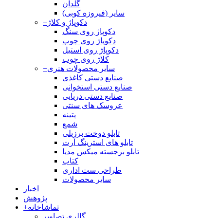
گلدان
سایر (فیروزه کوبی)
دکوپاژ و کلاژ
+
دکوپاژ روی سنگ
دکوپاژ روی چوب
دکوپاژ روی استیل
کلاژ روی چوب
سایر محصولات هنری
+
صنایع دستی کاغذی
صنایع دستی استخوانی
صنایع دستی دریایی
عروسک های سنتی
پتینه
شمع
تابلو دوخت برزیلی
تابلو های استرینگ آرت
تابلو برجسته میکس مدیا
کتاب
طراحی ست اداری
سایر محصولات
اخبار
پژوهش
تماشاخانه
+
گالری تصاویر