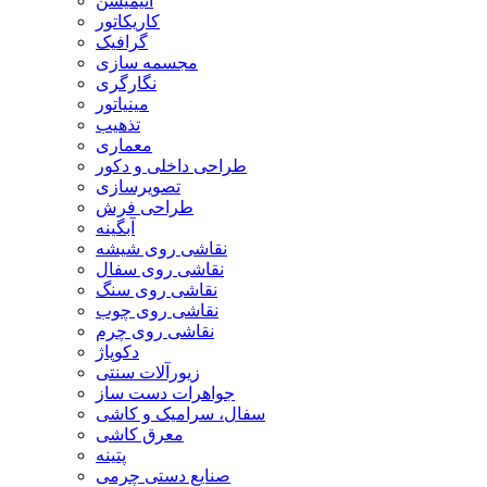
انیمیشن
کاریکاتور
گرافیک
مجسمه سازی
نگارگری
مینیاتور
تذهیب
معماری
طراحی داخلی و دکور
تصویرسازی
طراحی فرش
آبگینه
نقاشی روی شیشه
نقاشی روی سفال
نقاشی روی سنگ
نقاشی روی چوب
نقاشی روی چرم
دکوپاژ
زیورآلات سنتی
جواهرات دست ساز
سفال، سرامیک و کاشی
معرق کاشی
پتینه
صنایع دستی چرمی