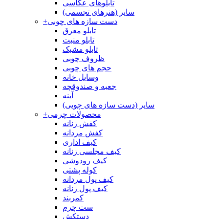
تابلوهای عکاسی
سایر (هنرهای تجسمی)
دست سازه های چوبی
+
تابلو معرق
تابلو منبت
تابلو مشبک
ظروف چوبی
حجم های چوبی
وسایل خانه
جعبه و صندوقچه
آینه
سایر (دست سازه های چوبی)
محصولات چرمی
+
کفش زنانه
کفش مردانه
کیف اداری
کیف مجلسی زنانه
کیف رودوشی
کوله پشتی
کیف پول مردانه
کیف پول زنانه
کمربند
ست چرم
دستکش