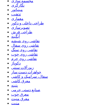
مجسمه سازی
نگارگری
مینیاتور
تذهیب
معماری
طراحی داخلی و دکور
تصویرسازی
طراحی فرش
آبگینه
نقاشی روی شیشه
نقاشی روی سفال
نقاشی روی سنگ
نقاشی روی چوب
نقاشی روی چرم
دکوپاژ
زیورآلات سنتی
جواهرات دست ساز
سفال، سرامیک و کاشی
معرق کاشی
پتینه
صنایع دستی چرمی
معرق چوب
معرق منبت
منبت