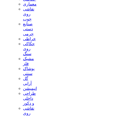
معماری
نقاشی
روی
چوب
صنایع
دستی
چرمی
خراطی
حکاکی
روی
سنگ
مشبک
فلز
پوشاک
سنتی
گل
آرایی
انیمیشن
طراحی
داخلی
و دکور
نقاشی
روی