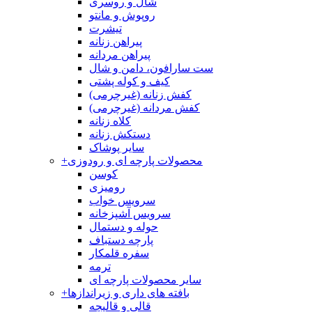
شال و روسری
روپوش و مانتو
تیشرت
پیراهن زنانه
پیراهن مردانه
ست سارافون، دامن و شال
کیف و کوله پشتی
کفش زنانه (غیرچرمی)
کفش مردانه (غیرچرمی)
کلاه زنانه
دستکش زنانه
سایر پوشاک
محصولات پارچه ای و رودوزی
+
کوسن
رومیزی
سرویس خواب
سرویس آشپزخانه
حوله و دستمال
پارچه دستباف
سفره قلمکار
ترمه
سایر محصولات پارچه ای
بافته های داری و زیراندازها
+
قالی و قالیچه