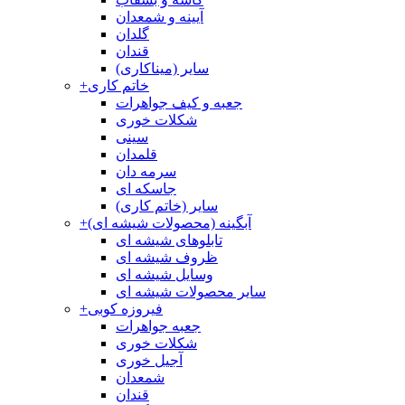
آیینه و شمعدان
گلدان
قندان
سایر (میناکاری)
خاتم کاری
+
جعبه و کیف جواهرات
شکلات خوری
سینی
قلمدان
سرمه دان
جاسکه ای
سایر (خاتم کاری)
آبگینه (محصولات شیشه ای)
+
تابلوهای شیشه ای
ظروف شیشه ای
وسایل شیشه ای
سایر محصولات شیشه ای
فیروزه کوبی
+
جعبه جواهرات
شکلات خوری
آجیل خوری
شمعدان
قندان