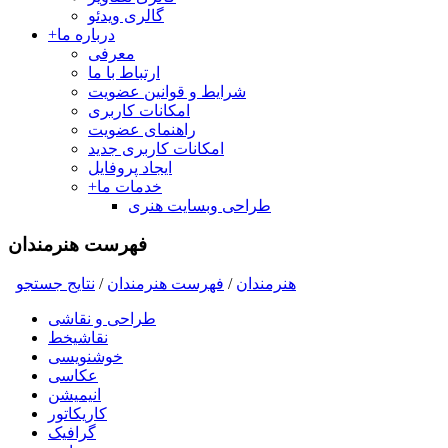
گالری ویدئو
درباره ما
+
معرفی
ارتباط با ما
شرایط و قوانین عضویت
امکانات کاربری
راهنمای عضویت
امکانات کاربری جدید
ایجاد پروفایل
خدمات ما
+
طراحی وبسایت هنری
فهرست هنرمندان
هنرمندان
/
فهرست هنرمندان
/
نتايج جستجو
طراحی و نقاشی
نقاشیخط
خوشنویسی
عکاسی
انیمیشن
کاریکاتور
گرافیک