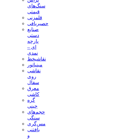
سنگ‌های
قیمتی
قلمزنی
حصیربافی
صنایع
دستی
پارچه
ای –
نمدی
نقاشیخط
مینیاتور
نقاشی
روی
سفال
معرق
کاشی
گره
چینی
حجم‌های
سنگی
مس‌گری
بافتنی‌
و