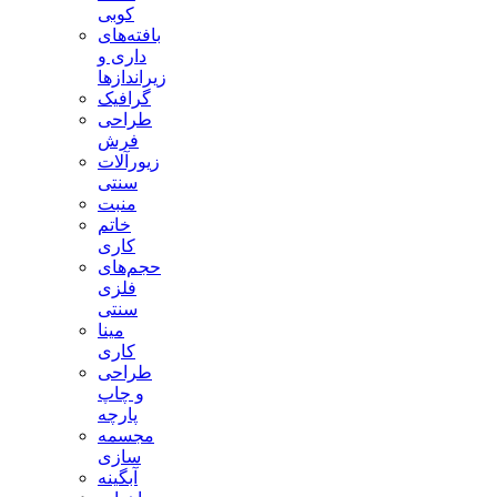
کوبی
بافته‌های
داری و
زیراندازها
گرافیک
طراحی
فرش
زیورآلات
سنتی
منبت
خاتم
کاری
حجم‌های
فلزی
سنتی
مینا
کاری
طراحی
و چاپ
پارچه
مجسمه
سازی
آبگینه