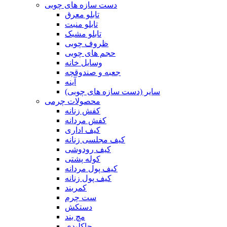
دست سازه های چوبی
تابلو معرق
تابلو منبت
تابلو مشبک
ظروف چوبی
حجم های چوبی
وسایل خانه
جعبه و صندوقچه
آینه
سایر (دست سازه های چوبی)
محصولات چرمی
کفش زنانه
کفش مردانه
کیف اداری
کیف مجلسی زنانه
کیف رودوشی
کوله پشتی
کیف پول مردانه
کیف پول زنانه
کمربند
ست چرم
دستکش
مچ بند
جاکلیدی