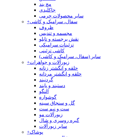
مچ بند
جاکلیدی
سایر محصولات چرمی
سفال، سرامیک و کاشی
+
ظروف
مجسمه و تندیس
نقش برجسته و تابلو
تزئینات سرامیکی
کاشی تزئینی
سایر (سفال، سرامیک و کاشی)
زیورآلات و جواهرات
+
حلقه و انگشتر زنانه
حلقه و انگشتر مردانه
گردنبند
دستبند و پابند
النگو
گوشواره
گل و سنجاق سینه
ست و نیم ست
زیورآلات مو
گیره روسری و شال
سایر زیورآلات
پوشاک
+