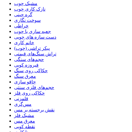
مشبک چوب
نازک کاری چوب
گره چینی
سوخت نگاری
خراطی
جعبه سازی با چوب
دست سازه های چوبی
خاتم کاری
پیکر تراشی (چوب)
تراش سنگ‌های قیمتی
حجم‌های سنگی
فیروزه کوبی
حکاکی روی سنگ
معرق سنگ
چاقو سازی
حجم‌های فلزی سنتی
حکاکی روی فلز
قلمزنی
مس‌گری
نقش برجسته بر مس
مشبک فلز
معرق مس
نقطه کوبی