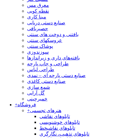
معرق مس
نقطه کوبی
مینا کاری
صنایع دستی دریایی
حصیربافی
بافتنی‌ و دوخت های سنتی
عروسکهای سنتی
پوشاک سنتی
سوزندوزی
بافته‌های داری و زیراندازها
طراحی و چاپ پارچه
طراحی لباس
صنایع دستی پارچه ای – نمدی
صنایع دستی کاغذی
شمع سازی
گل آرایی
خمیرچینی
فروشگاه
+
هنرهای تجسمی
+
تابلوهای نقاشی
تابلوهای خوشنویسی
تابلوهای نقاشیخط
تابلوهای تذهیب، نگارگری