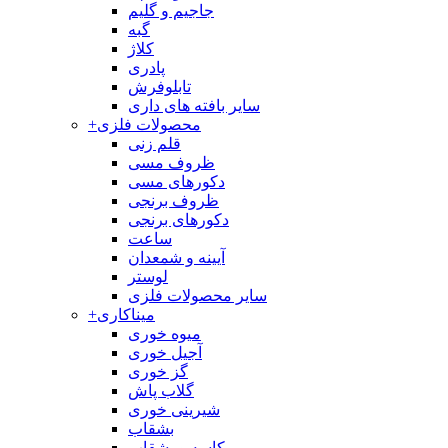
جاجیم و گلیم
گبه
کلاژ
پادری
تابلوفرش
سایر بافته های داری
محصولات فلزی
+
قلم زنی
ظروف مسی
دکورهای مسی
ظروف برنجی
دکورهای برنجی
ساعت
آیینه و شمعدان
لوستر
سایر محصولات فلزی
میناکاری
+
میوه خوری
آجیل خوری
گز خوری
گلاب پاش
شیرینی خوری
بشقاب
کاسه و بشقاب