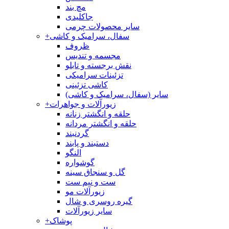
مچ بند
جاکلیدی
سایر محصولات چرمی
سفال، سرامیک و کاشی
+
ظروف
مجسمه و تندیس
نقش برجسته و تابلو
تزئینات سرامیکی
کاشی تزئینی
سایر (سفال، سرامیک و کاشی)
زیورآلات و جواهرات
+
حلقه و انگشتر زنانه
حلقه و انگشتر مردانه
گردنبند
دستبند و پابند
النگو
گوشواره
گل و سنجاق سینه
ست و نیم ست
زیورآلات مو
گیره روسری و شال
سایر زیورآلات
پوشاک
+