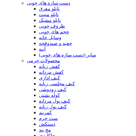
دست سازه های چوبی
تابلو معرق
تابلو منبت
تابلو مشبک
ظروف چوبی
حجم های چوبی
وسایل خانه
جعبه و صندوقچه
آینه
سایر (دست سازه های چوبی)
محصولات چرمی
کفش زنانه
کفش مردانه
کیف اداری
کیف مجلسی زنانه
کیف رودوشی
کوله پشتی
کیف پول مردانه
کیف پول زنانه
کمربند
ست چرم
دستکش
مچ بند
جاکلیدی