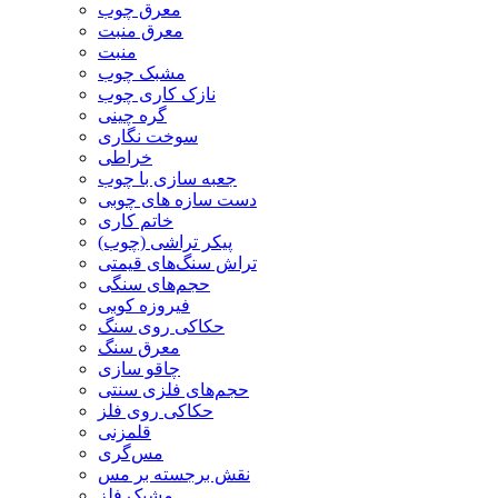
معرق چوب
معرق منبت
منبت
مشبک چوب
نازک کاری چوب
گره چینی
سوخت نگاری
خراطی
جعبه سازی با چوب
دست سازه های چوبی
خاتم کاری
پیکر تراشی (چوب)
تراش سنگ‌های قیمتی
حجم‌های سنگی
فیروزه کوبی
حکاکی روی سنگ
معرق سنگ
چاقو سازی
حجم‌های فلزی سنتی
حکاکی روی فلز
قلمزنی
مس‌گری
نقش برجسته بر مس
مشبک فلز