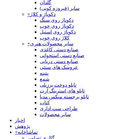
گلدان
سایر (فیروزه کوبی)
دکوپاژ و کلاژ
+
دکوپاژ روی سنگ
دکوپاژ روی چوب
دکوپاژ روی استیل
کلاژ روی چوب
سایر محصولات هنری
+
صنایع دستی کاغذی
صنایع دستی استخوانی
صنایع دستی دریایی
عروسک های سنتی
پتینه
شمع
تابلو دوخت برزیلی
تابلو های استرینگ آرت
تابلو برجسته میکس مدیا
کتاب
طراحی ست اداری
سایر محصولات
اخبار
پژوهش
تماشاخانه
+
گالری تصاویر