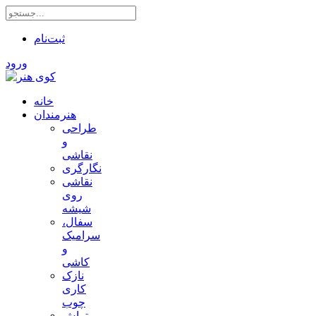
ثبت‌نام
ورود
خانه
هنرمندان
طراحی
و
نقاشی
نگارگری
نقاشی
روی
شیشه
سفال،
سرامیک
و
کاشی
نازک
کاری
چوب
تراش