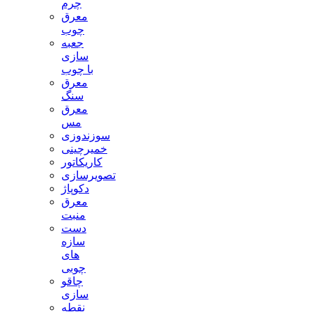
چرم
معرق
چوب
جعبه
سازی
با چوب
معرق
سنگ
معرق
مس
سوزندوزی
خمیرچینی
کاریکاتور
تصویرسازی
دکوپاژ
معرق
منبت
دست
سازه
های
چوبی
چاقو
سازی
نقطه