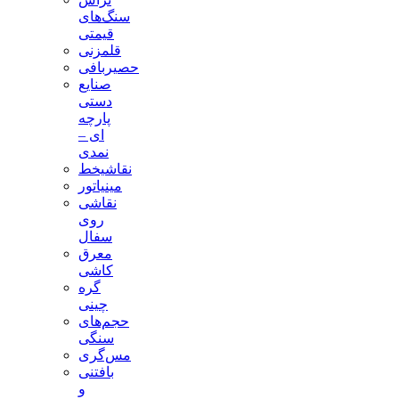
سنگ‌های
قیمتی
قلمزنی
حصیربافی
صنایع
دستی
پارچه
ای –
نمدی
نقاشیخط
مینیاتور
نقاشی
روی
سفال
معرق
کاشی
گره
چینی
حجم‌های
سنگی
مس‌گری
بافتنی‌
و