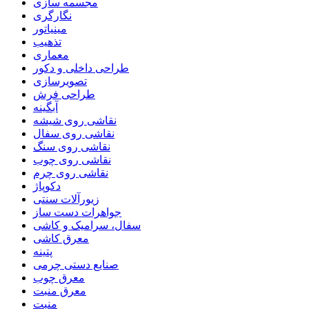
مجسمه سازی
نگارگری
مینیاتور
تذهیب
معماری
طراحی داخلی و دکور
تصویرسازی
طراحی فرش
آبگینه
نقاشی روی شیشه
نقاشی روی سفال
نقاشی روی سنگ
نقاشی روی چوب
نقاشی روی چرم
دکوپاژ
زیورآلات سنتی
جواهرات دست ساز
سفال، سرامیک و کاشی
معرق کاشی
پتینه
صنایع دستی چرمی
معرق چوب
معرق منبت
منبت