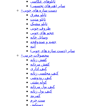
تابلوهای عکاسی
سایر (هنرهای تجسمی)
دست سازه های چوبی
+
تابلو معرق
تابلو منبت
تابلو مشبک
ظروف چوبی
حجم های چوبی
وسایل خانه
جعبه و صندوقچه
آینه
سایر (دست سازه های چوبی)
محصولات چرمی
+
کفش زنانه
کفش مردانه
کیف اداری
کیف مجلسی زنانه
کیف رودوشی
کوله پشتی
کیف پول مردانه
کیف پول زنانه
کمربند
ست چرم
دستکش