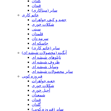
گلدان
قندان
سایر (میناکاری)
خاتم کاری
جعبه و کیف جواهرات
شکلات خوری
سینی
قلمدان
سرمه دان
جاسکه ای
سایر (خاتم کاری)
آبگینه (محصولات شیشه ای)
تابلوهای شیشه ای
ظروف شیشه ای
وسایل شیشه ای
سایر محصولات شیشه ای
فیروزه کوبی
جعبه جواهرات
شکلات خوری
آجیل خوری
شمعدان
قندان
گلدان
سایر (فیروزه کوبی)