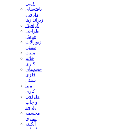
کوبی
بافته‌های
داری و
زیراندازها
گرافیک
طراحی
فرش
زیورآلات
سنتی
منبت
خاتم
کاری
حجم‌های
فلزی
سنتی
مینا
کاری
طراحی
و چاپ
پارچه
مجسمه
سازی
آبگینه