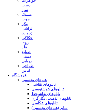
جواهرات
دست
ساز
مشبک
چوب
پیکر
تراشی
(چوب)
حکاکی
روی
فلز
صنایع
دستی
دریایی
طراحی
لباس
فروشگاه
هنرهای تجسمی
تابلوهای نقاشی
تابلوهای خوشنویسی
تابلوهای نقاشیخط
تابلوهای تذهیب، نگارگری
تابلوهای عکاسی
سایر (هنرهای تجسمی)