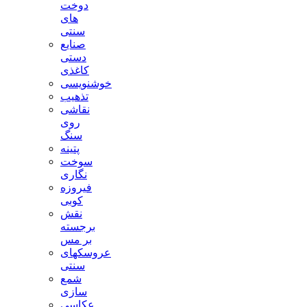
دوخت
های
سنتی
صنایع
دستی
کاغذی
خوشنویسی
تذهیب
نقاشی
روی
سنگ
پتینه
سوخت
نگاری
فیروزه
کوبی
نقش
برجسته
بر مس
عروسکهای
سنتی
شمع
سازی
عکاسی