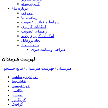
گالری ویدئو
درباره ما
+
معرفی
ارتباط با ما
شرایط و قوانین عضویت
امکانات کاربری
راهنمای عضویت
امکانات کاربری جدید
ایجاد پروفایل
خدمات ما
+
طراحی وبسایت هنری
فهرست هنرمندان
هنرمندان
/
فهرست هنرمندان
/
نتايج جستجو
طراحی و نقاشی
نقاشیخط
خوشنویسی
عکاسی
انیمیشن
کاریکاتور
گرافیک