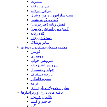
تیشرت
پیراهن زنانه
پیراهن مردانه
ست سارافون، دامن و شال
کیف و کوله پشتی
کفش زنانه (غیرچرمی)
کفش مردانه (غیرچرمی)
کلاه زنانه
دستکش زنانه
سایر پوشاک
محصولات پارچه ای و رودوزی
کوسن
رومیزی
سرویس خواب
سرویس آشپزخانه
حوله و دستمال
پارچه دستباف
سفره قلمکار
ترمه
سایر محصولات پارچه ای
بافته های داری و زیراندازها
قالی و قالیچه
جاجیم و گلیم
گبه