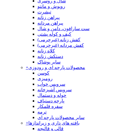
شال و روسری
روپوش و مانتو
تیشرت
پیراهن زنانه
پیراهن مردانه
ست سارافون، دامن و شال
کیف و کوله پشتی
کفش زنانه (غیرچرمی)
کفش مردانه (غیرچرمی)
کلاه زنانه
دستکش زنانه
سایر پوشاک
محصولات پارچه ای و رودوزی
+
کوسن
رومیزی
سرویس خواب
سرویس آشپزخانه
حوله و دستمال
پارچه دستباف
سفره قلمکار
ترمه
سایر محصولات پارچه ای
بافته های داری و زیراندازها
+
قالی و قالیچه