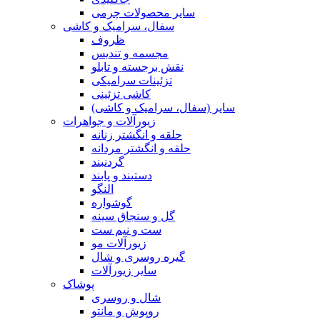
سایر محصولات چرمی
سفال، سرامیک و کاشی
ظروف
مجسمه و تندیس
نقش برجسته و تابلو
تزئینات سرامیکی
کاشی تزئینی
سایر (سفال، سرامیک و کاشی)
زیورآلات و جواهرات
حلقه و انگشتر زنانه
حلقه و انگشتر مردانه
گردنبند
دستبند و پابند
النگو
گوشواره
گل و سنجاق سینه
ست و نیم ست
زیورآلات مو
گیره روسری و شال
سایر زیورآلات
پوشاک
شال و روسری
روپوش و مانتو