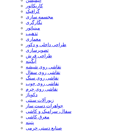
انیمیشن
کاریکاتور
گرافیک
مجسمه سازی
نگارگری
مینیاتور
تذهیب
معماری
طراحی داخلی و دکور
تصویرسازی
طراحی فرش
آبگینه
نقاشی روی شیشه
نقاشی روی سفال
نقاشی روی سنگ
نقاشی روی چوب
نقاشی روی چرم
دکوپاژ
زیورآلات سنتی
جواهرات دست ساز
سفال، سرامیک و کاشی
معرق کاشی
پتینه
صنایع دستی چرمی