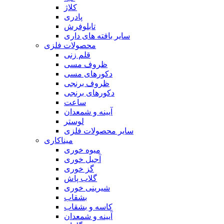
کلاژ
پادری
تابلوفرش
سایر بافته های داری
محصولات فلزی
قلم زنی
ظروف مسی
دکورهای مسی
ظروف برنجی
دکورهای برنجی
ساعت
آیینه و شمعدان
لوستر
سایر محصولات فلزی
میناکاری
میوه خوری
آجیل خوری
گز خوری
گلاب پاش
شیرینی خوری
بشقاب
کاسه و بشقاب
آیینه و شمعدان