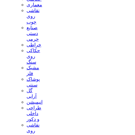
معماری
نقاشی
روی
چوب
صنایع
دستی
چرمی
خراطی
حکاکی
روی
سنگ
مشبک
فلز
پوشاک
سنتی
گل
آرایی
انیمیشن
طراحی
داخلی
و دکور
نقاشی
روی