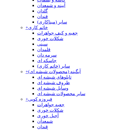
آیینه و شمعدان
گلدان
قندان
سایر (میناکاری)
خاتم کاری
+
جعبه و کیف جواهرات
شکلات خوری
سینی
قلمدان
سرمه دان
جاسکه ای
سایر (خاتم کاری)
آبگینه (محصولات شیشه ای)
+
تابلوهای شیشه ای
ظروف شیشه ای
وسایل شیشه ای
سایر محصولات شیشه ای
فیروزه کوبی
+
جعبه جواهرات
شکلات خوری
آجیل خوری
شمعدان
قندان