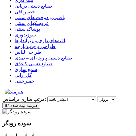
مینا کاری
صنایع دستی دریایی
حصیربافی
بافتنی‌ و دوخت های سنتی
عروسکهای سنتی
پوشاک سنتی
سوزندوزی
بافته‌های داری و زیراندازها
طراحی و چاپ پارچه
طراحی لباس
صنایع دستی پارچه ای – نمدی
صنایع دستی کاغذی
شمع سازی
گل آرایی
خمیرچینی
مرتب سازي براساس:
87 هنرمند ثبت شده
سوده رودگر
استان: مازندران