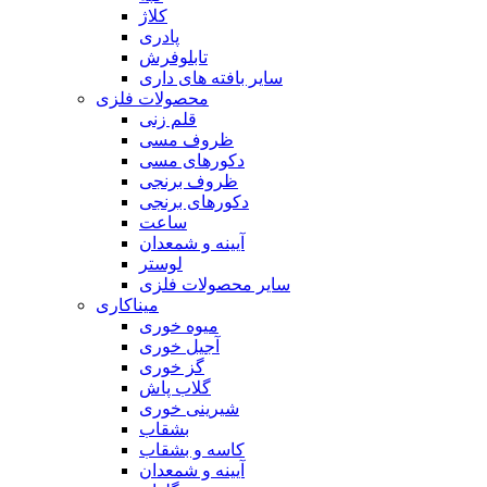
کلاژ
پادری
تابلوفرش
سایر بافته های داری
محصولات فلزی
قلم زنی
ظروف مسی
دکورهای مسی
ظروف برنجی
دکورهای برنجی
ساعت
آیینه و شمعدان
لوستر
سایر محصولات فلزی
میناکاری
میوه خوری
آجیل خوری
گز خوری
گلاب پاش
شیرینی خوری
بشقاب
کاسه و بشقاب
آیینه و شمعدان