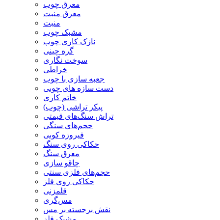
معرق چوب
معرق منبت
منبت
مشبک چوب
نازک کاری چوب
گره چینی
سوخت نگاری
خراطی
جعبه سازی با چوب
دست سازه های چوبی
خاتم کاری
پیکر تراشی (چوب)
تراش سنگ‌های قیمتی
حجم‌های سنگی
فیروزه کوبی
حکاکی روی سنگ
معرق سنگ
چاقو سازی
حجم‌های فلزی سنتی
حکاکی روی فلز
قلمزنی
مس‌گری
نقش برجسته بر مس
مشبک فلز