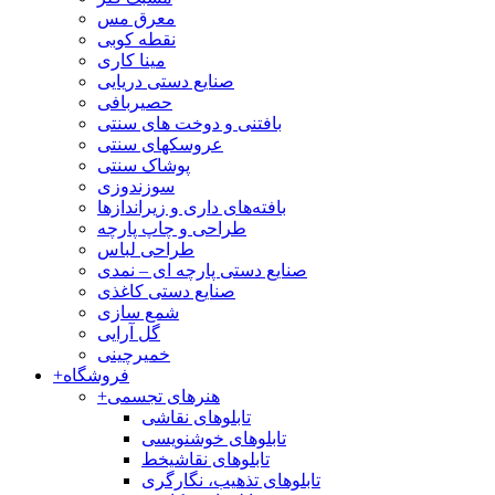
معرق مس
نقطه کوبی
مینا کاری
صنایع دستی دریایی
حصیربافی
بافتنی‌ و دوخت های سنتی
عروسکهای سنتی
پوشاک سنتی
سوزندوزی
بافته‌های داری و زیراندازها
طراحی و چاپ پارچه
طراحی لباس
صنایع دستی پارچه ای – نمدی
صنایع دستی کاغذی
شمع سازی
گل آرایی
خمیرچینی
فروشگاه
+
هنرهای تجسمی
+
تابلوهای نقاشی
تابلوهای خوشنویسی
تابلوهای نقاشیخط
تابلوهای تذهیب، نگارگری