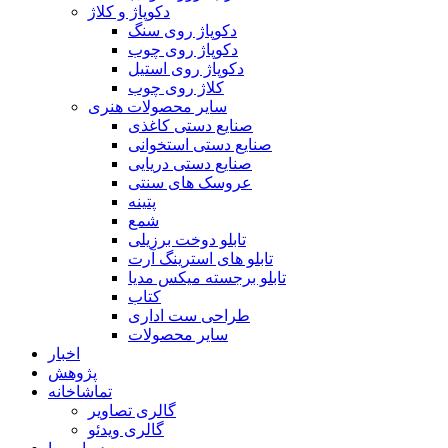
دکوپاژ و کلاژ
دکوپاژ روی سنگ
دکوپاژ روی چوب
دکوپاژ روی استیل
کلاژ روی چوب
سایر محصولات هنری
صنایع دستی کاغذی
صنایع دستی استخوانی
صنایع دستی دریایی
عروسک های سنتی
پتینه
شمع
تابلو دوخت برزیلی
تابلو های استرینگ آرت
تابلو برجسته میکس مدیا
کتاب
طراحی ست اداری
سایر محصولات
اخبار
پژوهش
تماشاخانه
گالری تصاویر
گالری ویدئو