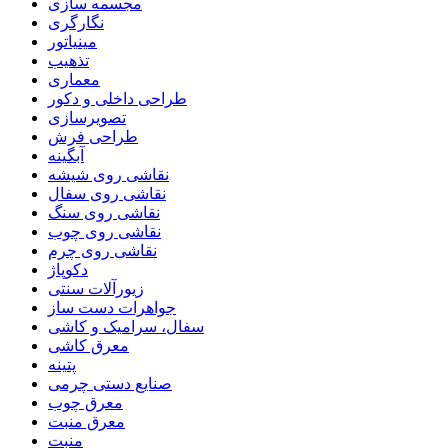
مجسمه سازی
نگارگری
مینیاتور
تذهیب
معماری
طراحی داخلی و دکور
تصویرسازی
طراحی فرش
آبگینه
نقاشی روی شیشه
نقاشی روی سفال
نقاشی روی سنگ
نقاشی روی چوب
نقاشی روی چرم
دکوپاژ
زیورآلات سنتی
جواهرات دست ساز
سفال، سرامیک و کاشی
معرق کاشی
پتینه
صنایع دستی چرمی
معرق چوب
معرق منبت
منبت