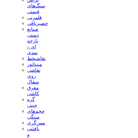
سنگ‌های
قیمتی
قلمزنی
حصیربافی
صنایع
دستی
پارچه
ای –
نمدی
نقاشیخط
مینیاتور
نقاشی
روی
سفال
معرق
کاشی
گره
چینی
حجم‌های
سنگی
مس‌گری
بافتنی‌
و