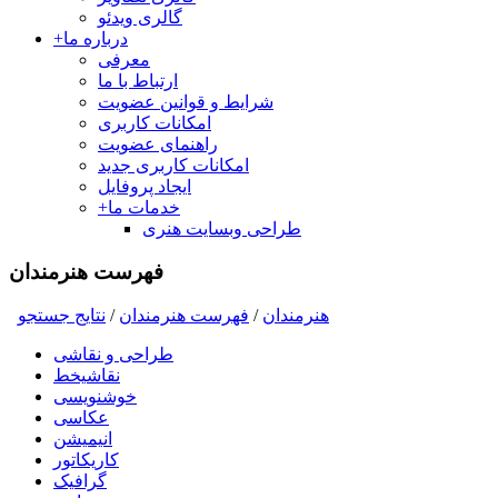
گالری ویدئو
درباره ما
+
معرفی
ارتباط با ما
شرایط و قوانین عضویت
امکانات کاربری
راهنمای عضویت
امکانات کاربری جدید
ایجاد پروفایل
خدمات ما
+
طراحی وبسایت هنری
فهرست هنرمندان
هنرمندان
/
فهرست هنرمندان
/
نتايج جستجو
طراحی و نقاشی
نقاشیخط
خوشنویسی
عکاسی
انیمیشن
کاریکاتور
گرافیک