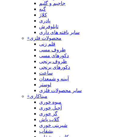
جاجیم و گلیم
گبه
کلاژ
پادری
تابلوفرش
سایر بافته های داری
محصولات فلزی
+
قلم زنی
ظروف مسی
دکورهای مسی
ظروف برنجی
دکورهای برنجی
ساعت
آیینه و شمعدان
لوستر
سایر محصولات فلزی
میناکاری
+
میوه خوری
آجیل خوری
گز خوری
گلاب پاش
شیرینی خوری
بشقاب
کاسه و بشقاب