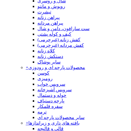
شال و روسری
روپوش و مانتو
تیشرت
پیراهن زنانه
پیراهن مردانه
ست سارافون، دامن و شال
کیف و کوله پشتی
کفش زنانه (غیرچرمی)
کفش مردانه (غیرچرمی)
کلاه زنانه
دستکش زنانه
سایر پوشاک
محصولات پارچه ای و رودوزی
+
کوسن
رومیزی
سرویس خواب
سرویس آشپزخانه
حوله و دستمال
پارچه دستباف
سفره قلمکار
ترمه
سایر محصولات پارچه ای
بافته های داری و زیراندازها
+
قالی و قالیچه