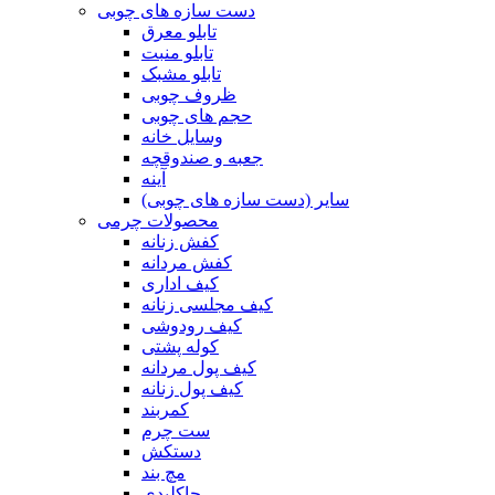
دست سازه های چوبی
تابلو معرق
تابلو منبت
تابلو مشبک
ظروف چوبی
حجم های چوبی
وسایل خانه
جعبه و صندوقچه
آینه
سایر (دست سازه های چوبی)
محصولات چرمی
کفش زنانه
کفش مردانه
کیف اداری
کیف مجلسی زنانه
کیف رودوشی
کوله پشتی
کیف پول مردانه
کیف پول زنانه
کمربند
ست چرم
دستکش
مچ بند
جاکلیدی