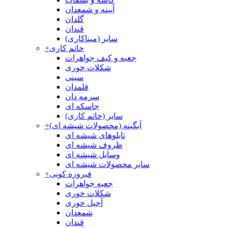
آیینه و شمعدان
گلدان
قندان
سایر (میناکاری)
خاتم کاری
+
جعبه و کیف جواهرات
شکلات خوری
سینی
قلمدان
سرمه دان
جاسکه ای
سایر (خاتم کاری)
آبگینه (محصولات شیشه ای)
+
تابلوهای شیشه ای
ظروف شیشه ای
وسایل شیشه ای
سایر محصولات شیشه ای
فیروزه کوبی
+
جعبه جواهرات
شکلات خوری
آجیل خوری
شمعدان
قندان