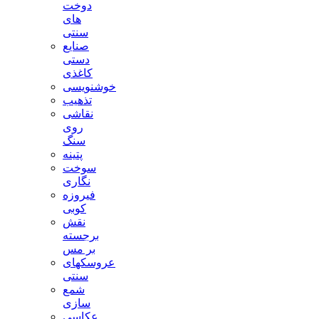
دوخت
های
سنتی
صنایع
دستی
کاغذی
خوشنویسی
تذهیب
نقاشی
روی
سنگ
پتینه
سوخت
نگاری
فیروزه
کوبی
نقش
برجسته
بر مس
عروسکهای
سنتی
شمع
سازی
عکاسی