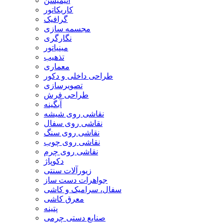
انیمیشن
کاریکاتور
گرافیک
مجسمه سازی
نگارگری
مینیاتور
تذهیب
معماری
طراحی داخلی و دکور
تصویرسازی
طراحی فرش
آبگینه
نقاشی روی شیشه
نقاشی روی سفال
نقاشی روی سنگ
نقاشی روی چوب
نقاشی روی چرم
دکوپاژ
زیورآلات سنتی
جواهرات دست ساز
سفال، سرامیک و کاشی
معرق کاشی
پتینه
صنایع دستی چرمی