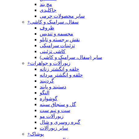
مچ بند
جاکلیدی
سایر محصولات چرمی
سفال، سرامیک و کاشی
+
ظروف
مجسمه و تندیس
نقش برجسته و تابلو
تزئینات سرامیکی
کاشی تزئینی
سایر (سفال، سرامیک و کاشی)
زیورآلات و جواهرات
+
حلقه و انگشتر زنانه
حلقه و انگشتر مردانه
گردنبند
دستبند و پابند
النگو
گوشواره
گل و سنجاق سینه
ست و نیم ست
زیورآلات مو
گیره روسری و شال
سایر زیورآلات
پوشاک
+