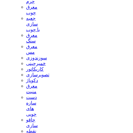
چرم
معرق
چوب
جعبه
سازی
با چوب
معرق
سنگ
معرق
مس
سوزندوزی
خمیرچینی
کاریکاتور
تصویرسازی
دکوپاژ
معرق
منبت
دست
سازه
های
چوبی
چاقو
سازی
نقطه