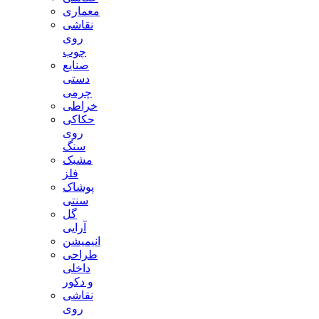
معماری
نقاشی
روی
چوب
صنایع
دستی
چرمی
خراطی
حکاکی
روی
سنگ
مشبک
فلز
پوشاک
سنتی
گل
آرایی
انیمیشن
طراحی
داخلی
و دکور
نقاشی
روی