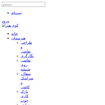
ثبت‌نام
ورود
خانه
هنرمندان
طراحی
و
نقاشی
نگارگری
نقاشی
روی
شیشه
سفال،
سرامیک
و
کاشی
نازک
کاری
چوب
تراش