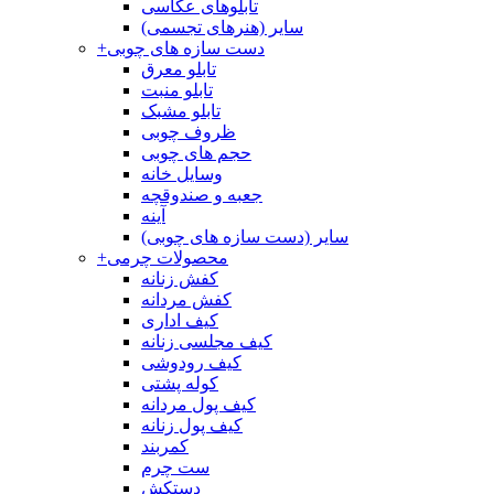
تابلوهای عکاسی
سایر (هنرهای تجسمی)
دست سازه های چوبی
+
تابلو معرق
تابلو منبت
تابلو مشبک
ظروف چوبی
حجم های چوبی
وسایل خانه
جعبه و صندوقچه
آینه
سایر (دست سازه های چوبی)
محصولات چرمی
+
کفش زنانه
کفش مردانه
کیف اداری
کیف مجلسی زنانه
کیف رودوشی
کوله پشتی
کیف پول مردانه
کیف پول زنانه
کمربند
ست چرم
دستکش