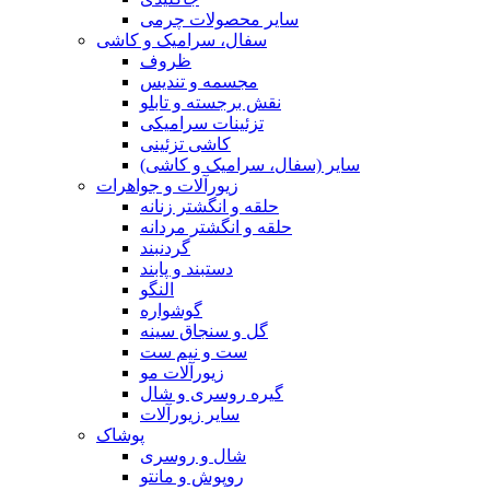
سایر محصولات چرمی
سفال، سرامیک و کاشی
ظروف
مجسمه و تندیس
نقش برجسته و تابلو
تزئینات سرامیکی
کاشی تزئینی
سایر (سفال، سرامیک و کاشی)
زیورآلات و جواهرات
حلقه و انگشتر زنانه
حلقه و انگشتر مردانه
گردنبند
دستبند و پابند
النگو
گوشواره
گل و سنجاق سینه
ست و نیم ست
زیورآلات مو
گیره روسری و شال
سایر زیورآلات
پوشاک
شال و روسری
روپوش و مانتو