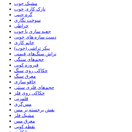
مشبک چوب
نازک کاری چوب
گره چینی
سوخت نگاری
خراطی
جعبه سازی با چوب
دست سازه های چوبی
خاتم کاری
پیکر تراشی (چوب)
تراش سنگ‌های قیمتی
حجم‌های سنگی
فیروزه کوبی
حکاکی روی سنگ
معرق سنگ
چاقو سازی
حجم‌های فلزی سنتی
حکاکی روی فلز
قلمزنی
مس‌گری
نقش برجسته بر مس
مشبک فلز
معرق مس
نقطه کوبی