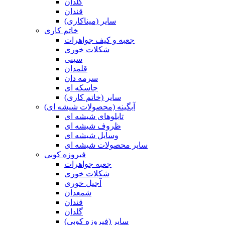
گلدان
قندان
سایر (میناکاری)
خاتم کاری
جعبه و کیف جواهرات
شکلات خوری
سینی
قلمدان
سرمه دان
جاسکه ای
سایر (خاتم کاری)
آبگینه (محصولات شیشه ای)
تابلوهای شیشه ای
ظروف شیشه ای
وسایل شیشه ای
سایر محصولات شیشه ای
فیروزه کوبی
جعبه جواهرات
شکلات خوری
آجیل خوری
شمعدان
قندان
گلدان
سایر (فیروزه کوبی)