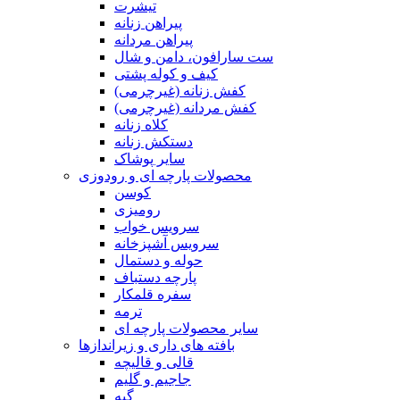
تیشرت
پیراهن زنانه
پیراهن مردانه
ست سارافون، دامن و شال
کیف و کوله پشتی
کفش زنانه (غیرچرمی)
کفش مردانه (غیرچرمی)
کلاه زنانه
دستکش زنانه
سایر پوشاک
محصولات پارچه ای و رودوزی
کوسن
رومیزی
سرویس خواب
سرویس آشپزخانه
حوله و دستمال
پارچه دستباف
سفره قلمکار
ترمه
سایر محصولات پارچه ای
بافته های داری و زیراندازها
قالی و قالیچه
جاجیم و گلیم
گبه