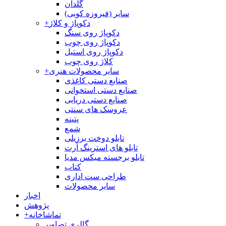
گلدان
سایر (فیروزه کوبی)
دکوپاژ و کلاژ
+
دکوپاژ روی سنگ
دکوپاژ روی چوب
دکوپاژ روی استیل
کلاژ روی چوب
سایر محصولات هنری
+
صنایع دستی کاغذی
صنایع دستی استخوانی
صنایع دستی دریایی
عروسک های سنتی
پتینه
شمع
تابلو دوخت برزیلی
تابلو های استرینگ آرت
تابلو برجسته میکس مدیا
کتاب
طراحی ست اداری
سایر محصولات
اخبار
پژوهش
تماشاخانه
+
گالری تصاویر