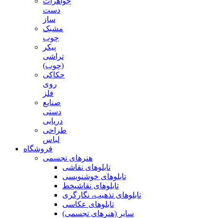
جواهرات
دست
ساز
مشبک
چوب
پیکر
تراشی
(چوب)
حکاکی
روی
فلز
صنایع
دستی
دریایی
طراحی
لباس
فروشگاه
هنرهای تجسمی
تابلوهای نقاشی
تابلوهای خوشنویسی
تابلوهای نقاشیخط
تابلوهای تذهیب، نگارگری
تابلوهای عکاسی
سایر (هنرهای تجسمی)