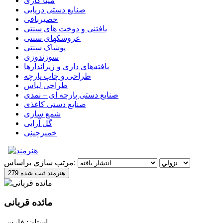
مینا کاری
صنایع دستی دریایی
حصیربافی
بافتنی‌ و دوخت های سنتی
عروسکهای سنتی
پوشاک سنتی
سوزندوزی
بافته‌های داری و زیراندازها
طراحی و چاپ پارچه
طراحی لباس
صنایع دستی پارچه ای – نمدی
صنایع دستی کاغذی
شمع سازی
گل آرایی
خمیرچینی
مرتب سازي براساس:
279 هنرمند ثبت شده
مائده قربانی
استان: فارس