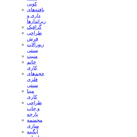
کوبی
بافته‌های
داری و
زیراندازها
گرافیک
طراحی
فرش
زیورآلات
سنتی
منبت
خاتم
کاری
حجم‌های
فلزی
سنتی
مینا
کاری
طراحی
و چاپ
پارچه
مجسمه
سازی
آبگینه