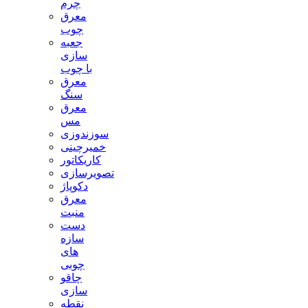
چرم
معرق
چوب
جعبه
سازی
با چوب
معرق
سنگ
معرق
مس
سوزندوزی
خمیرچینی
کاریکاتور
تصویرسازی
دکوپاژ
معرق
منبت
دست
سازه
های
چوبی
چاقو
سازی
نقطه