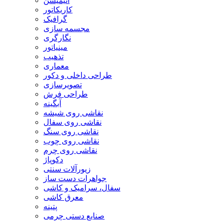
انیمیشن
کاریکاتور
گرافیک
مجسمه سازی
نگارگری
مینیاتور
تذهیب
معماری
طراحی داخلی و دکور
تصویرسازی
طراحی فرش
آبگینه
نقاشی روی شیشه
نقاشی روی سفال
نقاشی روی سنگ
نقاشی روی چوب
نقاشی روی چرم
دکوپاژ
زیورآلات سنتی
جواهرات دست ساز
سفال، سرامیک و کاشی
معرق کاشی
پتینه
صنایع دستی چرمی