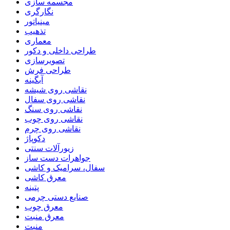
مجسمه سازی
نگارگری
مینیاتور
تذهیب
معماری
طراحی داخلی و دکور
تصویرسازی
طراحی فرش
آبگینه
نقاشی روی شیشه
نقاشی روی سفال
نقاشی روی سنگ
نقاشی روی چوب
نقاشی روی چرم
دکوپاژ
زیورآلات سنتی
جواهرات دست ساز
سفال، سرامیک و کاشی
معرق کاشی
پتینه
صنایع دستی چرمی
معرق چوب
معرق منبت
منبت