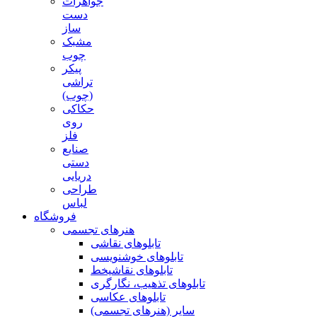
جواهرات
دست
ساز
مشبک
چوب
پیکر
تراشی
(چوب)
حکاکی
روی
فلز
صنایع
دستی
دریایی
طراحی
لباس
فروشگاه
هنرهای تجسمی
تابلوهای نقاشی
تابلوهای خوشنویسی
تابلوهای نقاشیخط
تابلوهای تذهیب، نگارگری
تابلوهای عکاسی
سایر (هنرهای تجسمی)