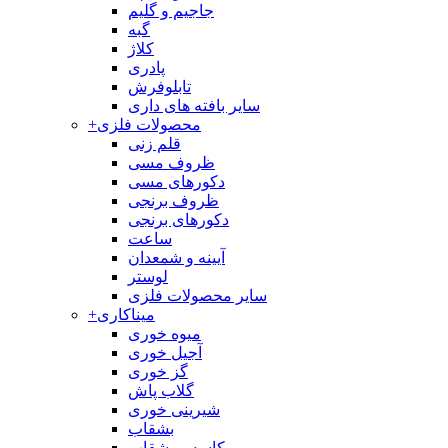
جاجیم و گلیم
گبه
کلاژ
پادری
تابلوفرش
سایر بافته های داری
محصولات فلزی
+
قلم زنی
ظروف مسی
دکورهای مسی
ظروف برنجی
دکورهای برنجی
ساعت
آیینه و شمعدان
لوستر
سایر محصولات فلزی
میناکاری
+
میوه خوری
آجیل خوری
گز خوری
گلاب پاش
شیرینی خوری
بشقاب
کاسه و بشقاب