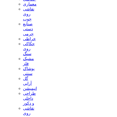
معماری
نقاشی
روی
چوب
صنایع
دستی
چرمی
خراطی
حکاکی
روی
سنگ
مشبک
فلز
پوشاک
سنتی
گل
آرایی
انیمیشن
طراحی
داخلی
و دکور
نقاشی
روی