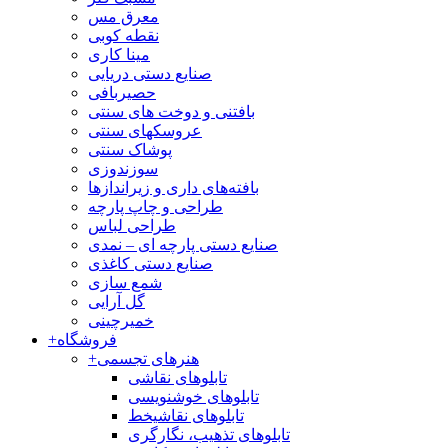
معرق مس
نقطه کوبی
مینا کاری
صنایع دستی دریایی
حصیربافی
بافتنی‌ و دوخت های سنتی
عروسکهای سنتی
پوشاک سنتی
سوزندوزی
بافته‌های داری و زیراندازها
طراحی و چاپ پارچه
طراحی لباس
صنایع دستی پارچه ای – نمدی
صنایع دستی کاغذی
شمع سازی
گل آرایی
خمیرچینی
فروشگاه
+
هنرهای تجسمی
+
تابلوهای نقاشی
تابلوهای خوشنویسی
تابلوهای نقاشیخط
تابلوهای تذهیب، نگارگری