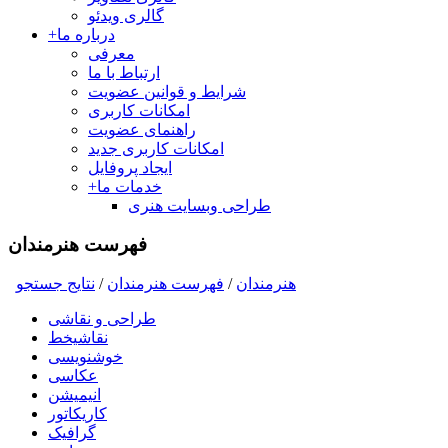
گالری ویدئو
درباره ما
+
معرفی
ارتباط با ما
شرایط و قوانین عضویت
امکانات کاربری
راهنمای عضویت
امکانات کاربری جدید
ایجاد پروفایل
خدمات ما
+
طراحی وبسایت هنری
فهرست هنرمندان
هنرمندان
/
فهرست هنرمندان
/
نتايج جستجو
طراحی و نقاشی
نقاشیخط
خوشنویسی
عکاسی
انیمیشن
کاریکاتور
گرافیک