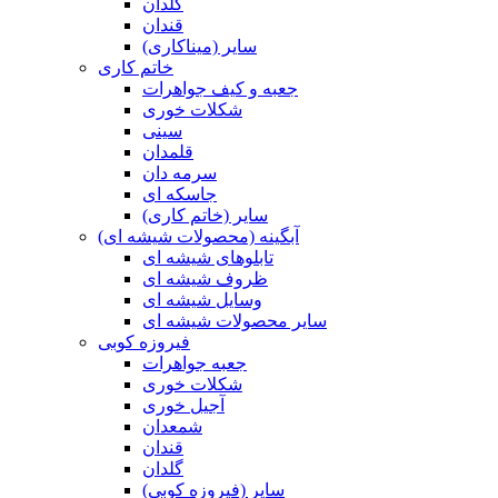
گلدان
قندان
سایر (میناکاری)
خاتم کاری
جعبه و کیف جواهرات
شکلات خوری
سینی
قلمدان
سرمه دان
جاسکه ای
سایر (خاتم کاری)
آبگینه (محصولات شیشه ای)
تابلوهای شیشه ای
ظروف شیشه ای
وسایل شیشه ای
سایر محصولات شیشه ای
فیروزه کوبی
جعبه جواهرات
شکلات خوری
آجیل خوری
شمعدان
قندان
گلدان
سایر (فیروزه کوبی)