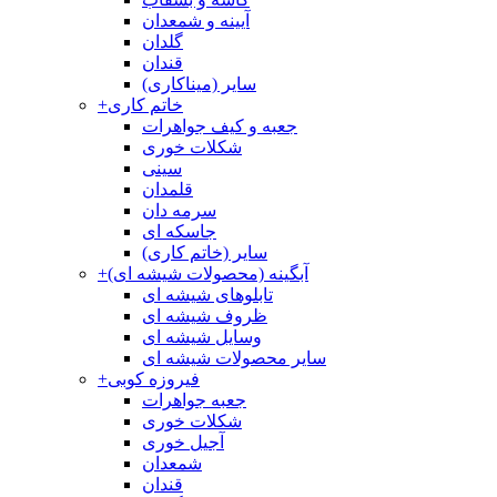
آیینه و شمعدان
گلدان
قندان
سایر (میناکاری)
خاتم کاری
+
جعبه و کیف جواهرات
شکلات خوری
سینی
قلمدان
سرمه دان
جاسکه ای
سایر (خاتم کاری)
آبگینه (محصولات شیشه ای)
+
تابلوهای شیشه ای
ظروف شیشه ای
وسایل شیشه ای
سایر محصولات شیشه ای
فیروزه کوبی
+
جعبه جواهرات
شکلات خوری
آجیل خوری
شمعدان
قندان