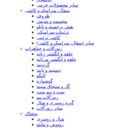
سایر محصولات چرمی
سفال، سرامیک و کاشی
ظروف
مجسمه و تندیس
نقش برجسته و تابلو
تزئینات سرامیکی
کاشی تزئینی
سایر (سفال، سرامیک و کاشی)
زیورآلات و جواهرات
حلقه و انگشتر زنانه
حلقه و انگشتر مردانه
گردنبند
دستبند و پابند
النگو
گوشواره
گل و سنجاق سینه
ست و نیم ست
زیورآلات مو
گیره روسری و شال
سایر زیورآلات
پوشاک
شال و روسری
روپوش و مانتو