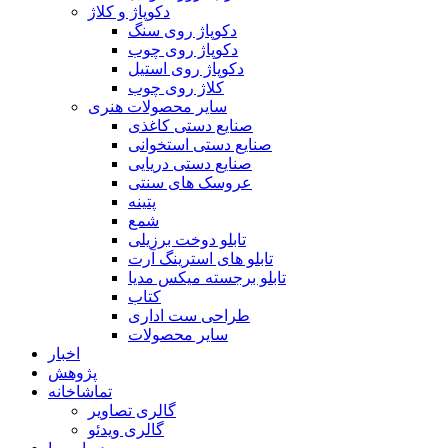
دکوپاژ و کلاژ
دکوپاژ روی سنگ
دکوپاژ روی چوب
دکوپاژ روی استیل
کلاژ روی چوب
سایر محصولات هنری
صنایع دستی کاغذی
صنایع دستی استخوانی
صنایع دستی دریایی
عروسک های سنتی
پتینه
شمع
تابلو دوخت برزیلی
تابلو های استرینگ آرت
تابلو برجسته میکس مدیا
کتاب
طراحی ست اداری
سایر محصولات
اخبار
پژوهش
تماشاخانه
گالری تصاویر
گالری ویدئو