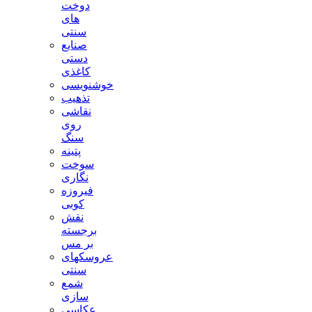
دوخت
های
سنتی
صنایع
دستی
کاغذی
خوشنویسی
تذهیب
نقاشی
روی
سنگ
پتینه
سوخت
نگاری
فیروزه
کوبی
نقش
برجسته
بر مس
عروسکهای
سنتی
شمع
سازی
عکاسی