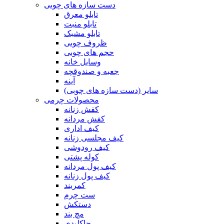
دست سازه های چوبی
تابلو معرق
تابلو منبت
تابلو مشبک
ظروف چوبی
حجم های چوبی
وسایل خانه
جعبه و صندوقچه
آینه
سایر (دست سازه های چوبی)
محصولات چرمی
کفش زنانه
کفش مردانه
کیف اداری
کیف مجلسی زنانه
کیف رودوشی
کوله پشتی
کیف پول مردانه
کیف پول زنانه
کمربند
ست چرم
دستکش
مچ بند
جاکلیدی