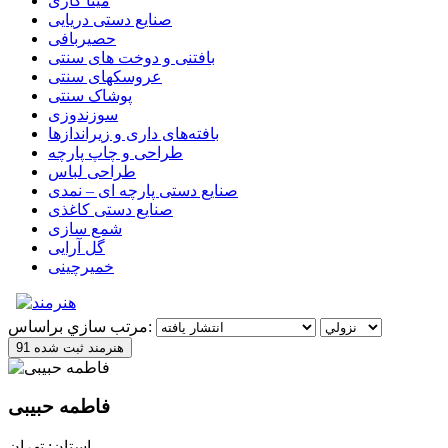
مینا کاری
صنایع دستی دریایی
حصیربافی
بافتنی‌ و دوخت های سنتی
عروسکهای سنتی
پوشاک سنتی
سوزندوزی
بافته‌های داری و زیراندازها
طراحی و چاپ پارچه
طراحی لباس
صنایع دستی پارچه ای – نمدی
صنایع دستی کاغذی
شمع سازی
گل آرایی
خمیرچینی
مرتب سازي براساس:
91 هنرمند ثبت شده
فاطمه حبیبی
استان: تهران