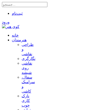
ثبت‌نام
ورود
خانه
هنرمندان
طراحی
و
نقاشی
نگارگری
نقاشی
روی
شیشه
سفال،
سرامیک
و
کاشی
نازک
کاری
چوب
تراش