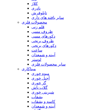
کلاژ
پادری
تابلوفرش
سایر بافته های داری
محصولات فلزی
قلم زنی
ظروف مسی
دکورهای مسی
ظروف برنجی
دکورهای برنجی
ساعت
آیینه و شمعدان
لوستر
سایر محصولات فلزی
میناکاری
میوه خوری
آجیل خوری
گز خوری
گلاب پاش
شیرینی خوری
بشقاب
کاسه و بشقاب
آیینه و شمعدان