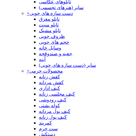
تابلوهای عکاسی
سایر (هنرهای تجسمی)
دست سازه های چوبی
+
تابلو معرق
تابلو منبت
تابلو مشبک
ظروف چوبی
حجم های چوبی
وسایل خانه
جعبه و صندوقچه
آینه
سایر (دست سازه های چوبی)
محصولات چرمی
+
کفش زنانه
کفش مردانه
کیف اداری
کیف مجلسی زنانه
کیف رودوشی
کوله پشتی
کیف پول مردانه
کیف پول زنانه
کمربند
ست چرم
دستکش