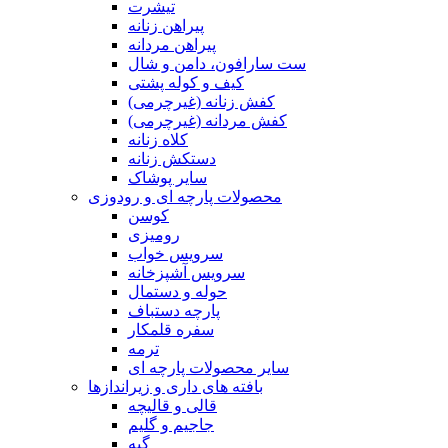
تیشرت
پیراهن زنانه
پیراهن مردانه
ست سارافون، دامن و شال
کیف و کوله پشتی
کفش زنانه (غیرچرمی)
کفش مردانه (غیرچرمی)
کلاه زنانه
دستکش زنانه
سایر پوشاک
محصولات پارچه ای و رودوزی
کوسن
رومیزی
سرویس خواب
سرویس آشپزخانه
حوله و دستمال
پارچه دستباف
سفره قلمکار
ترمه
سایر محصولات پارچه ای
بافته های داری و زیراندازها
قالی و قالیچه
جاجیم و گلیم
گبه