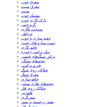
معرق چوب
معرق منبت
منبت
مشبک چوب
نازک کاری چوب
گره چینی
سوخت نگاری
خراطی
جعبه سازی با چوب
دست سازه های چوبی
خاتم کاری
پیکر تراشی (چوب)
تراش سنگ‌های قیمتی
حجم‌های سنگی
فیروزه کوبی
حکاکی روی سنگ
معرق سنگ
چاقو سازی
حجم‌های فلزی سنتی
حکاکی روی فلز
قلمزنی
مس‌گری
نقش برجسته بر مس
مشبک فلز