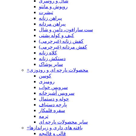
شال و روسری
روپوش و مانتو
تیشرت
پیراهن زنانه
پیراهن مردانه
ست سارافون، دامن و شال
کیف و کوله پشتی
کفش زنانه (غیرچرمی)
کفش مردانه (غیرچرمی)
کلاه زنانه
دستکش زنانه
سایر پوشاک
محصولات پارچه ای و رودوزی
+
کوسن
رومیزی
سرویس خواب
سرویس آشپزخانه
حوله و دستمال
پارچه دستباف
سفره قلمکار
ترمه
سایر محصولات پارچه ای
بافته های داری و زیراندازها
+
قالی و قالیچه