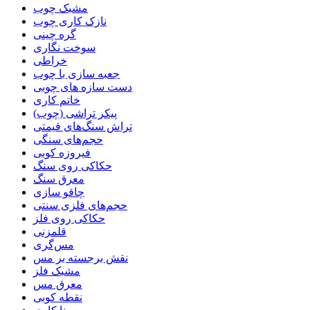
مشبک چوب
نازک کاری چوب
گره چینی
سوخت نگاری
خراطی
جعبه سازی با چوب
دست سازه های چوبی
خاتم کاری
پیکر تراشی (چوب)
تراش سنگ‌های قیمتی
حجم‌های سنگی
فیروزه کوبی
حکاکی روی سنگ
معرق سنگ
چاقو سازی
حجم‌های فلزی سنتی
حکاکی روی فلز
قلمزنی
مس‌گری
نقش برجسته بر مس
مشبک فلز
معرق مس
نقطه کوبی