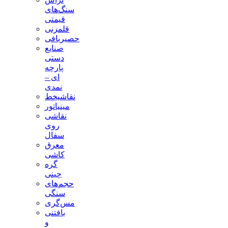
سنگ‌های
قیمتی
قلمزنی
حصیربافی
صنایع
دستی
پارچه
ای –
نمدی
نقاشیخط
مینیاتور
نقاشی
روی
سفال
معرق
کاشی
گره
چینی
حجم‌های
سنگی
مس‌گری
بافتنی‌
و