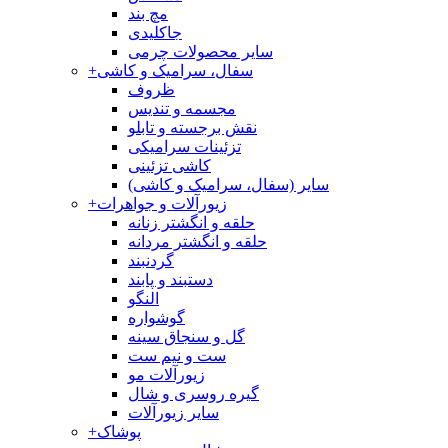
مچ بند
جاکلیدی
سایر محصولات چرمی
سفال، سرامیک و کاشی
+
ظروف
مجسمه و تندیس
نقش برجسته و تابلو
تزئینات سرامیکی
کاشی تزئینی
سایر (سفال، سرامیک و کاشی)
زیورآلات و جواهرات
+
حلقه و انگشتر زنانه
حلقه و انگشتر مردانه
گردنبند
دستبند و پابند
النگو
گوشواره
گل و سنجاق سینه
ست و نیم ست
زیورآلات مو
گیره روسری و شال
سایر زیورآلات
پوشاک
+