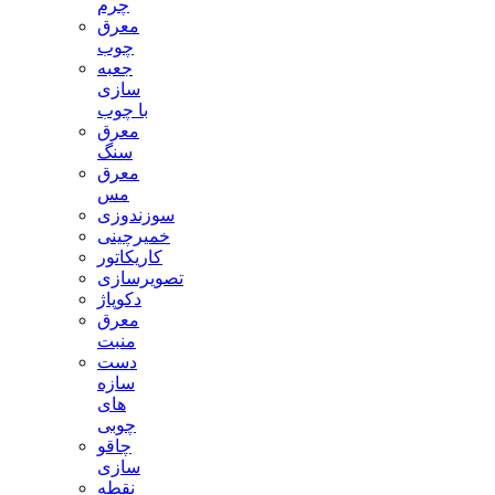
چرم
معرق
چوب
جعبه
سازی
با چوب
معرق
سنگ
معرق
مس
سوزندوزی
خمیرچینی
کاریکاتور
تصویرسازی
دکوپاژ
معرق
منبت
دست
سازه
های
چوبی
چاقو
سازی
نقطه