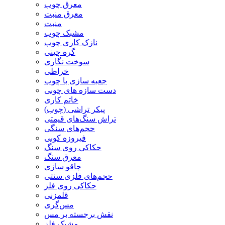
معرق چوب
معرق منبت
منبت
مشبک چوب
نازک کاری چوب
گره چینی
سوخت نگاری
خراطی
جعبه سازی با چوب
دست سازه های چوبی
خاتم کاری
پیکر تراشی (چوب)
تراش سنگ‌های قیمتی
حجم‌های سنگی
فیروزه کوبی
حکاکی روی سنگ
معرق سنگ
چاقو سازی
حجم‌های فلزی سنتی
حکاکی روی فلز
قلمزنی
مس‌گری
نقش برجسته بر مس
مشبک فلز