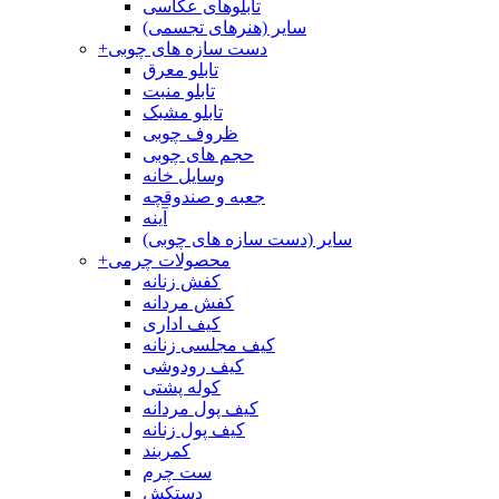
تابلوهای عکاسی
سایر (هنرهای تجسمی)
دست سازه های چوبی
+
تابلو معرق
تابلو منبت
تابلو مشبک
ظروف چوبی
حجم های چوبی
وسایل خانه
جعبه و صندوقچه
آینه
سایر (دست سازه های چوبی)
محصولات چرمی
+
کفش زنانه
کفش مردانه
کیف اداری
کیف مجلسی زنانه
کیف رودوشی
کوله پشتی
کیف پول مردانه
کیف پول زنانه
کمربند
ست چرم
دستکش