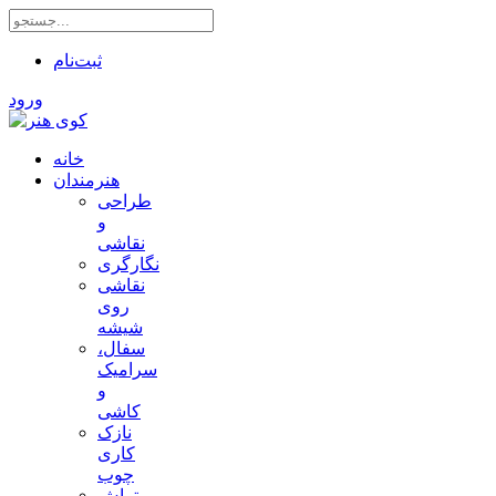
ثبت‌نام
ورود
خانه
هنرمندان
طراحی
و
نقاشی
نگارگری
نقاشی
روی
شیشه
سفال،
سرامیک
و
کاشی
نازک
کاری
چوب
تراش