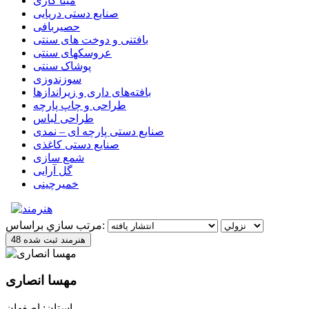
مینا کاری
صنایع دستی دریایی
حصیربافی
بافتنی‌ و دوخت های سنتی
عروسکهای سنتی
پوشاک سنتی
سوزندوزی
بافته‌های داری و زیراندازها
طراحی و چاپ پارچه
طراحی لباس
صنایع دستی پارچه ای – نمدی
صنایع دستی کاغذی
شمع سازی
گل آرایی
خمیرچینی
مرتب سازي براساس:
48 هنرمند ثبت شده
مهسا انصاری
استان: اصفهان