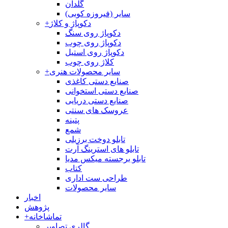
گلدان
سایر (فیروزه کوبی)
دکوپاژ و کلاژ
+
دکوپاژ روی سنگ
دکوپاژ روی چوب
دکوپاژ روی استیل
کلاژ روی چوب
سایر محصولات هنری
+
صنایع دستی کاغذی
صنایع دستی استخوانی
صنایع دستی دریایی
عروسک های سنتی
پتینه
شمع
تابلو دوخت برزیلی
تابلو های استرینگ آرت
تابلو برجسته میکس مدیا
کتاب
طراحی ست اداری
سایر محصولات
اخبار
پژوهش
تماشاخانه
+
گالری تصاویر