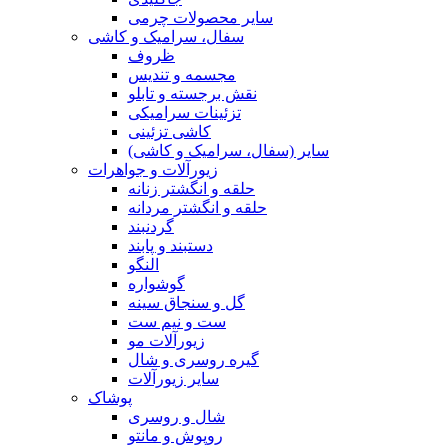
سایر محصولات چرمی
سفال، سرامیک و کاشی
ظروف
مجسمه و تندیس
نقش برجسته و تابلو
تزئینات سرامیکی
کاشی تزئینی
سایر (سفال، سرامیک و کاشی)
زیورآلات و جواهرات
حلقه و انگشتر زنانه
حلقه و انگشتر مردانه
گردنبند
دستبند و پابند
النگو
گوشواره
گل و سنجاق سینه
ست و نیم ست
زیورآلات مو
گیره روسری و شال
سایر زیورآلات
پوشاک
شال و روسری
روپوش و مانتو