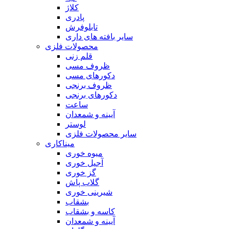
کلاژ
پادری
تابلوفرش
سایر بافته های داری
محصولات فلزی
قلم زنی
ظروف مسی
دکورهای مسی
ظروف برنجی
دکورهای برنجی
ساعت
آیینه و شمعدان
لوستر
سایر محصولات فلزی
میناکاری
میوه خوری
آجیل خوری
گز خوری
گلاب پاش
شیرینی خوری
بشقاب
کاسه و بشقاب
آیینه و شمعدان