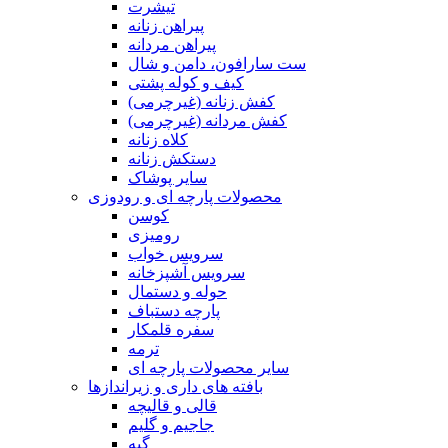
تیشرت
پیراهن زنانه
پیراهن مردانه
ست سارافون، دامن و شال
کیف و کوله پشتی
کفش زنانه (غیرچرمی)
کفش مردانه (غیرچرمی)
کلاه زنانه
دستکش زنانه
سایر پوشاک
محصولات پارچه ای و رودوزی
کوسن
رومیزی
سرویس خواب
سرویس آشپزخانه
حوله و دستمال
پارچه دستباف
سفره قلمکار
ترمه
سایر محصولات پارچه ای
بافته های داری و زیراندازها
قالی و قالیچه
جاجیم و گلیم
گبه