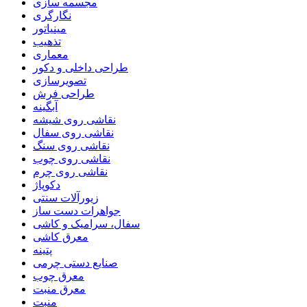
مجسمه سازی
نگارگری
مینیاتور
تذهیب
معماری
طراحی داخلی و دکور
تصویرسازی
طراحی فرش
آبگینه
نقاشی روی شیشه
نقاشی روی سفال
نقاشی روی سنگ
نقاشی روی چوب
نقاشی روی چرم
دکوپاژ
زیورآلات سنتی
جواهرات دست ساز
سفال، سرامیک و کاشی
معرق کاشی
پتینه
صنایع دستی چرمی
معرق چوب
معرق منبت
منبت