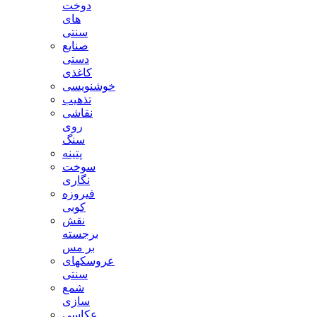
دوخت
های
سنتی
صنایع
دستی
کاغذی
خوشنویسی
تذهیب
نقاشی
روی
سنگ
پتینه
سوخت
نگاری
فیروزه
کوبی
نقش
برجسته
بر مس
عروسکهای
سنتی
شمع
سازی
عکاسی