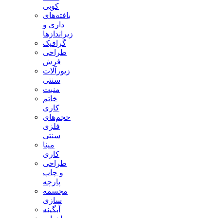
کوبی
بافته‌های
داری و
زیراندازها
گرافیک
طراحی
فرش
زیورآلات
سنتی
منبت
خاتم
کاری
حجم‌های
فلزی
سنتی
مینا
کاری
طراحی
و چاپ
پارچه
مجسمه
سازی
آبگینه