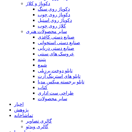
دکوپاژ و کلاژ
دکوپاژ روی سنگ
دکوپاژ روی چوب
دکوپاژ روی استیل
کلاژ روی چوب
سایر محصولات هنری
صنایع دستی کاغذی
صنایع دستی استخوانی
صنایع دستی دریایی
عروسک های سنتی
پتینه
شمع
تابلو دوخت برزیلی
تابلو های استرینگ آرت
تابلو برجسته میکس مدیا
کتاب
طراحی ست اداری
سایر محصولات
اخبار
پژوهش
تماشاخانه
گالری تصاویر
گالری ویدئو