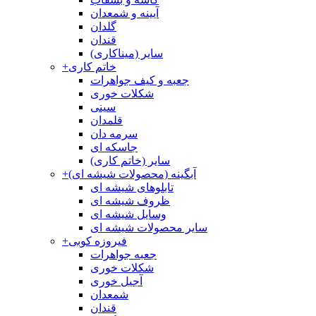
آیینه و شمعدان
گلدان
قندان
سایر (میناکاری)
خاتم کاری
+
جعبه و کیف جواهرات
شکلات خوری
سینی
قلمدان
سرمه دان
جاسکه ای
سایر (خاتم کاری)
آبگینه (محصولات شیشه ای)
+
تابلوهای شیشه ای
ظروف شیشه ای
وسایل شیشه ای
سایر محصولات شیشه ای
فیروزه کوبی
+
جعبه جواهرات
شکلات خوری
آجیل خوری
شمعدان
قندان