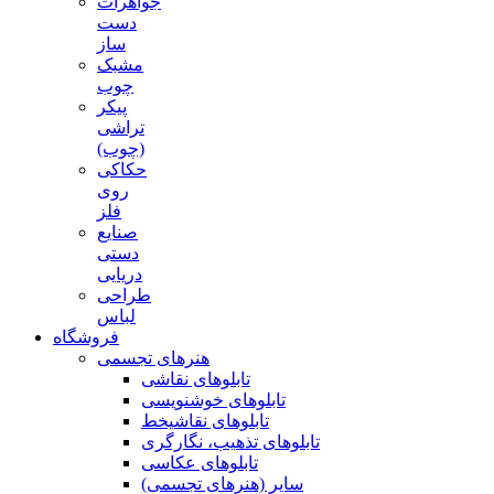
جواهرات
دست
ساز
مشبک
چوب
پیکر
تراشی
(چوب)
حکاکی
روی
فلز
صنایع
دستی
دریایی
طراحی
لباس
فروشگاه
هنرهای تجسمی
تابلوهای نقاشی
تابلوهای خوشنویسی
تابلوهای نقاشیخط
تابلوهای تذهیب، نگارگری
تابلوهای عکاسی
سایر (هنرهای تجسمی)