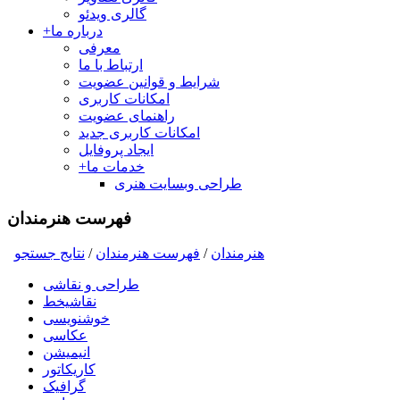
گالری ویدئو
درباره ما
+
معرفی
ارتباط با ما
شرایط و قوانین عضویت
امکانات کاربری
راهنمای عضویت
امکانات کاربری جدید
ایجاد پروفایل
خدمات ما
+
طراحی وبسایت هنری
فهرست هنرمندان
هنرمندان
/
فهرست هنرمندان
/
نتايج جستجو
طراحی و نقاشی
نقاشیخط
خوشنویسی
عکاسی
انیمیشن
کاریکاتور
گرافیک