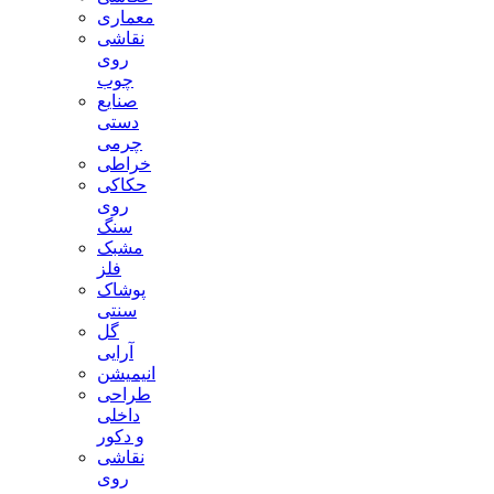
معماری
نقاشی
روی
چوب
صنایع
دستی
چرمی
خراطی
حکاکی
روی
سنگ
مشبک
فلز
پوشاک
سنتی
گل
آرایی
انیمیشن
طراحی
داخلی
و دکور
نقاشی
روی