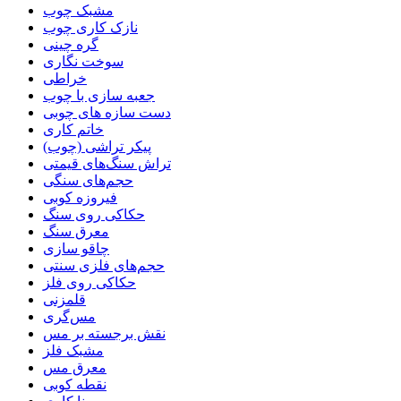
مشبک چوب
نازک کاری چوب
گره چینی
سوخت نگاری
خراطی
جعبه سازی با چوب
دست سازه های چوبی
خاتم کاری
پیکر تراشی (چوب)
تراش سنگ‌های قیمتی
حجم‌های سنگی
فیروزه کوبی
حکاکی روی سنگ
معرق سنگ
چاقو سازی
حجم‌های فلزی سنتی
حکاکی روی فلز
قلمزنی
مس‌گری
نقش برجسته بر مس
مشبک فلز
معرق مس
نقطه کوبی