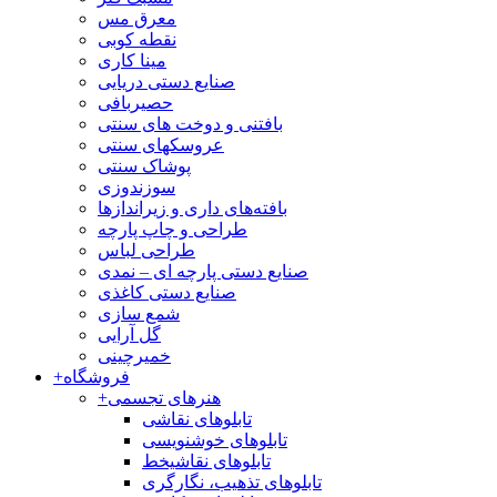
معرق مس
نقطه کوبی
مینا کاری
صنایع دستی دریایی
حصیربافی
بافتنی‌ و دوخت های سنتی
عروسکهای سنتی
پوشاک سنتی
سوزندوزی
بافته‌های داری و زیراندازها
طراحی و چاپ پارچه
طراحی لباس
صنایع دستی پارچه ای – نمدی
صنایع دستی کاغذی
شمع سازی
گل آرایی
خمیرچینی
فروشگاه
+
هنرهای تجسمی
+
تابلوهای نقاشی
تابلوهای خوشنویسی
تابلوهای نقاشیخط
تابلوهای تذهیب، نگارگری