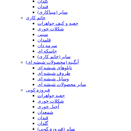
گلدان
قندان
سایر (میناکاری)
خاتم کاری
جعبه و کیف جواهرات
شکلات خوری
سینی
قلمدان
سرمه دان
جاسکه ای
سایر (خاتم کاری)
آبگینه (محصولات شیشه ای)
تابلوهای شیشه ای
ظروف شیشه ای
وسایل شیشه ای
سایر محصولات شیشه ای
فیروزه کوبی
جعبه جواهرات
شکلات خوری
آجیل خوری
شمعدان
قندان
گلدان
سایر (فیروزه کوبی)