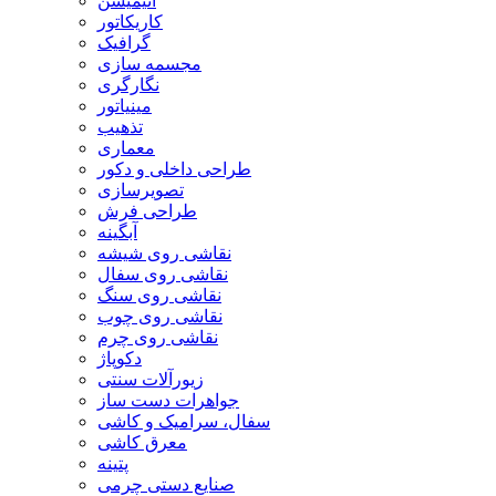
انیمیشن
کاریکاتور
گرافیک
مجسمه سازی
نگارگری
مینیاتور
تذهیب
معماری
طراحی داخلی و دکور
تصویرسازی
طراحی فرش
آبگینه
نقاشی روی شیشه
نقاشی روی سفال
نقاشی روی سنگ
نقاشی روی چوب
نقاشی روی چرم
دکوپاژ
زیورآلات سنتی
جواهرات دست ساز
سفال، سرامیک و کاشی
معرق کاشی
پتینه
صنایع دستی چرمی