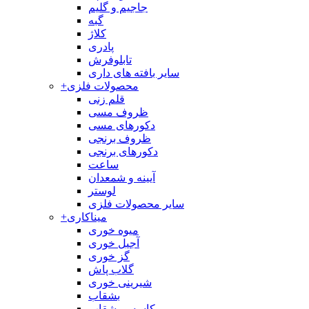
جاجیم و گلیم
گبه
کلاژ
پادری
تابلوفرش
سایر بافته های داری
محصولات فلزی
+
قلم زنی
ظروف مسی
دکورهای مسی
ظروف برنجی
دکورهای برنجی
ساعت
آیینه و شمعدان
لوستر
سایر محصولات فلزی
میناکاری
+
میوه خوری
آجیل خوری
گز خوری
گلاب پاش
شیرینی خوری
بشقاب
کاسه و بشقاب