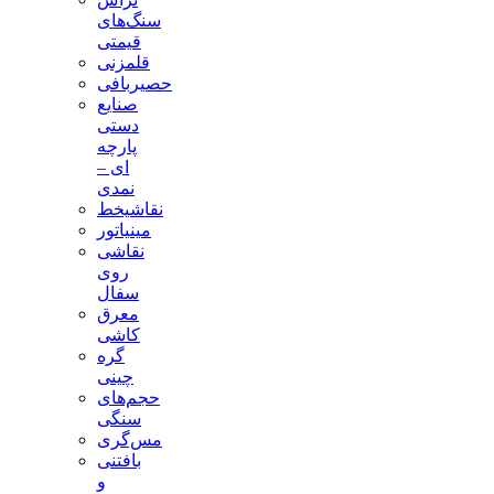
سنگ‌های
قیمتی
قلمزنی
حصیربافی
صنایع
دستی
پارچه
ای –
نمدی
نقاشیخط
مینیاتور
نقاشی
روی
سفال
معرق
کاشی
گره
چینی
حجم‌های
سنگی
مس‌گری
بافتنی‌
و