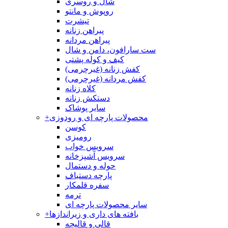
شال و روسری
روپوش و مانتو
تیشرت
پیراهن زنانه
پیراهن مردانه
ست سارافون، دامن و شال
کیف و کوله پشتی
کفش زنانه (غیرچرمی)
کفش مردانه (غیرچرمی)
کلاه زنانه
دستکش زنانه
سایر پوشاک
محصولات پارچه ای و رودوزی
+
کوسن
رومیزی
سرویس خواب
سرویس آشپزخانه
حوله و دستمال
پارچه دستباف
سفره قلمکار
ترمه
سایر محصولات پارچه ای
بافته های داری و زیراندازها
+
قالی و قالیچه