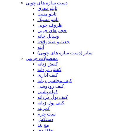
دست سازه های چوبی
تابلو معرق
تابلو منبت
تابلو مشبک
ظروف چوبی
حجم های چوبی
وسایل خانه
جعبه و صندوقچه
آینه
سایر (دست سازه های چوبی)
محصولات چرمی
کفش زنانه
کفش مردانه
کیف اداری
کیف مجلسی زنانه
کیف رودوشی
کوله پشتی
کیف پول مردانه
کیف پول زنانه
کمربند
ست چرم
دستکش
مچ بند
جاکلیدی