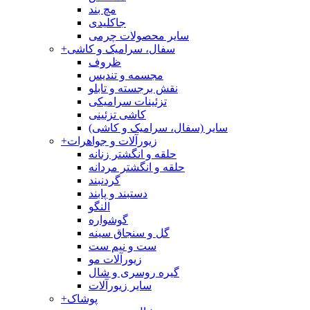
مچ بند
جاکلیدی
سایر محصولات چرمی
سفال، سرامیک و کاشی
+
ظروف
مجسمه و تندیس
نقش برجسته و تابلو
تزئینات سرامیکی
کاشی تزئینی
سایر (سفال، سرامیک و کاشی)
زیورآلات و جواهرات
+
حلقه و انگشتر زنانه
حلقه و انگشتر مردانه
گردنبند
دستبند و پابند
النگو
گوشواره
گل و سنجاق سینه
ست و نیم ست
زیورآلات مو
گیره روسری و شال
سایر زیورآلات
پوشاک
+