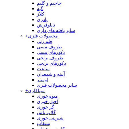
جاجیم و گلیم
گبه
کلاژ
پادری
تابلوفرش
سایر بافته های داری
محصولات فلزی
+
قلم زنی
ظروف مسی
دکورهای مسی
ظروف برنجی
دکورهای برنجی
ساعت
آیینه و شمعدان
لوستر
سایر محصولات فلزی
میناکاری
+
میوه خوری
آجیل خوری
گز خوری
گلاب پاش
شیرینی خوری
بشقاب
کاسه و بشقاب