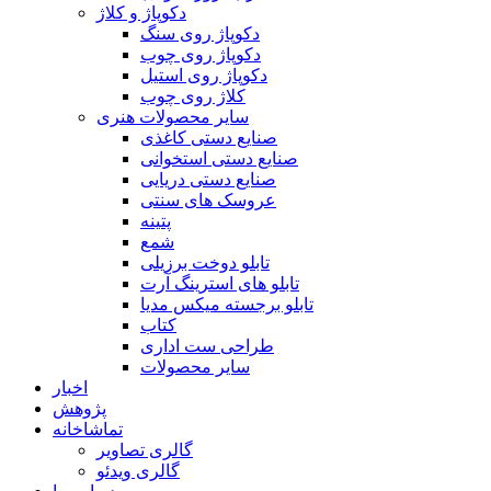
دکوپاژ و کلاژ
دکوپاژ روی سنگ
دکوپاژ روی چوب
دکوپاژ روی استیل
کلاژ روی چوب
سایر محصولات هنری
صنایع دستی کاغذی
صنایع دستی استخوانی
صنایع دستی دریایی
عروسک های سنتی
پتینه
شمع
تابلو دوخت برزیلی
تابلو های استرینگ آرت
تابلو برجسته میکس مدیا
کتاب
طراحی ست اداری
سایر محصولات
اخبار
پژوهش
تماشاخانه
گالری تصاویر
گالری ویدئو