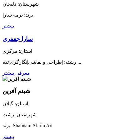
شهرستان: دلیجان
برند: ترمه سارا
بیشتر
سارا جعفری
استان: مرکزی
رشته: |طراحی و نقاشی|نگارگری|تذه ...
معرفی بیشتر
شبنم آفرین
استان: گیلان
شهرستان: رشت
برند: Shabnam Afarin Art
بیشتر