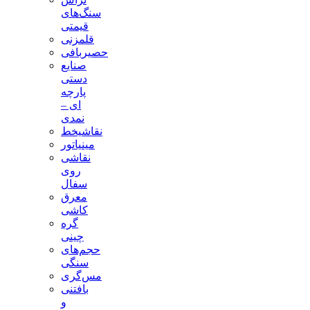
سنگ‌های
قیمتی
قلمزنی
حصیربافی
صنایع
دستی
پارچه
ای –
نمدی
نقاشیخط
مینیاتور
نقاشی
روی
سفال
معرق
کاشی
گره
چینی
حجم‌های
سنگی
مس‌گری
بافتنی‌
و