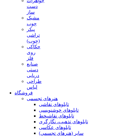
جواهرات
دست
ساز
مشبک
چوب
پیکر
تراشی
(چوب)
حکاکی
روی
فلز
صنایع
دستی
دریایی
طراحی
لباس
فروشگاه
هنرهای تجسمی
تابلوهای نقاشی
تابلوهای خوشنویسی
تابلوهای نقاشیخط
تابلوهای تذهیب، نگارگری
تابلوهای عکاسی
سایر (هنرهای تجسمی)