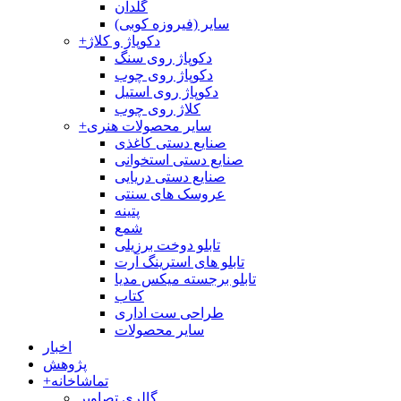
گلدان
سایر (فیروزه کوبی)
دکوپاژ و کلاژ
+
دکوپاژ روی سنگ
دکوپاژ روی چوب
دکوپاژ روی استیل
کلاژ روی چوب
سایر محصولات هنری
+
صنایع دستی کاغذی
صنایع دستی استخوانی
صنایع دستی دریایی
عروسک های سنتی
پتینه
شمع
تابلو دوخت برزیلی
تابلو های استرینگ آرت
تابلو برجسته میکس مدیا
کتاب
طراحی ست اداری
سایر محصولات
اخبار
پژوهش
تماشاخانه
+
گالری تصاویر