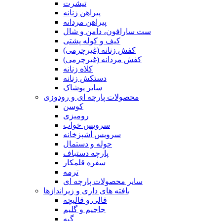
تیشرت
پیراهن زنانه
پیراهن مردانه
ست سارافون، دامن و شال
کیف و کوله پشتی
کفش زنانه (غیرچرمی)
کفش مردانه (غیرچرمی)
کلاه زنانه
دستکش زنانه
سایر پوشاک
محصولات پارچه ای و رودوزی
کوسن
رومیزی
سرویس خواب
سرویس آشپزخانه
حوله و دستمال
پارچه دستباف
سفره قلمکار
ترمه
سایر محصولات پارچه ای
بافته های داری و زیراندازها
قالی و قالیچه
جاجیم و گلیم
گبه