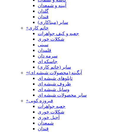
آیینه و شمعدان
گلدان
قندان
سایر (میناکاری)
خاتم کاری
+
جعبه و کیف جواهرات
شکلات خوری
سینی
قلمدان
سرمه دان
جاسکه ای
سایر (خاتم کاری)
آبگینه (محصولات شیشه ای)
+
تابلوهای شیشه ای
ظروف شیشه ای
وسایل شیشه ای
سایر محصولات شیشه ای
فیروزه کوبی
+
جعبه جواهرات
شکلات خوری
آجیل خوری
شمعدان
قندان