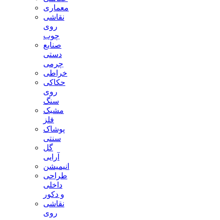
معماری
نقاشی
روی
چوب
صنایع
دستی
چرمی
خراطی
حکاکی
روی
سنگ
مشبک
فلز
پوشاک
سنتی
گل
آرایی
انیمیشن
طراحی
داخلی
و دکور
نقاشی
روی