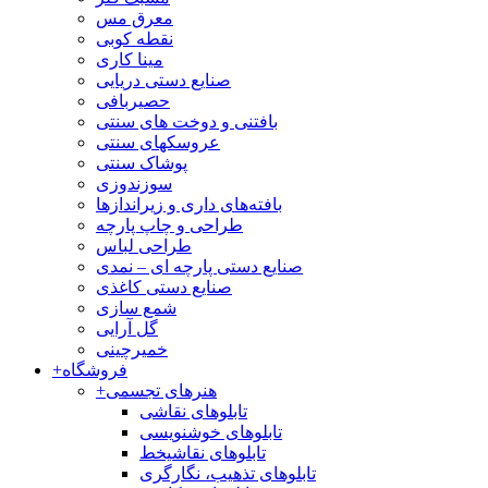
معرق مس
نقطه کوبی
مینا کاری
صنایع دستی دریایی
حصیربافی
بافتنی‌ و دوخت های سنتی
عروسکهای سنتی
پوشاک سنتی
سوزندوزی
بافته‌های داری و زیراندازها
طراحی و چاپ پارچه
طراحی لباس
صنایع دستی پارچه ای – نمدی
صنایع دستی کاغذی
شمع سازی
گل آرایی
خمیرچینی
فروشگاه
+
هنرهای تجسمی
+
تابلوهای نقاشی
تابلوهای خوشنویسی
تابلوهای نقاشیخط
تابلوهای تذهیب، نگارگری