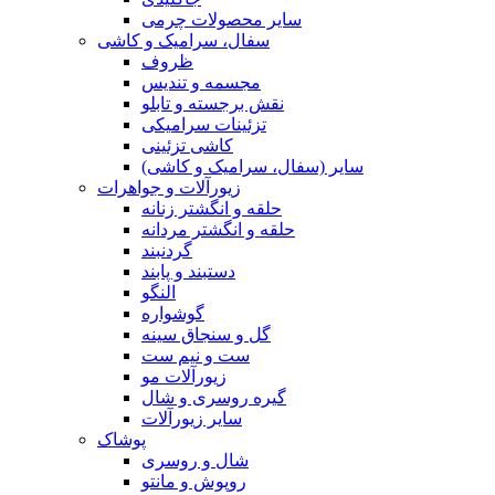
سایر محصولات چرمی
سفال، سرامیک و کاشی
ظروف
مجسمه و تندیس
نقش برجسته و تابلو
تزئینات سرامیکی
کاشی تزئینی
سایر (سفال، سرامیک و کاشی)
زیورآلات و جواهرات
حلقه و انگشتر زنانه
حلقه و انگشتر مردانه
گردنبند
دستبند و پابند
النگو
گوشواره
گل و سنجاق سینه
ست و نیم ست
زیورآلات مو
گیره روسری و شال
سایر زیورآلات
پوشاک
شال و روسری
روپوش و مانتو