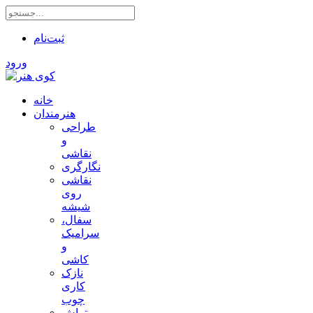
ثبت‌نام
ورود
خانه
هنرمندان
طراحی
و
نقاشی
نگارگری
نقاشی
روی
شیشه
سفال،
سرامیک
و
کاشی
نازک
کاری
چوب
تراش