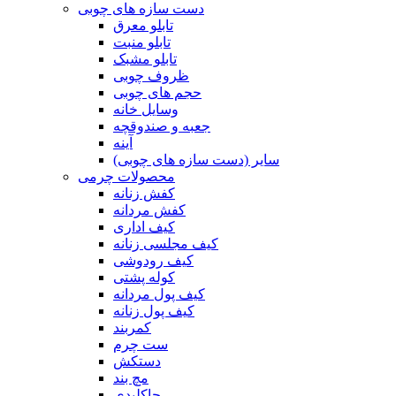
دست سازه های چوبی
تابلو معرق
تابلو منبت
تابلو مشبک
ظروف چوبی
حجم های چوبی
وسایل خانه
جعبه و صندوقچه
آینه
سایر (دست سازه های چوبی)
محصولات چرمی
کفش زنانه
کفش مردانه
کیف اداری
کیف مجلسی زنانه
کیف رودوشی
کوله پشتی
کیف پول مردانه
کیف پول زنانه
کمربند
ست چرم
دستکش
مچ بند
جاکلیدی