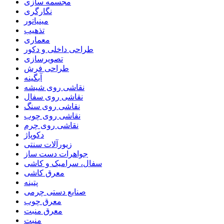
مجسمه سازی
نگارگری
مینیاتور
تذهیب
معماری
طراحی داخلی و دکور
تصویرسازی
طراحی فرش
آبگینه
نقاشی روی شیشه
نقاشی روی سفال
نقاشی روی سنگ
نقاشی روی چوب
نقاشی روی چرم
دکوپاژ
زیورآلات سنتی
جواهرات دست ساز
سفال، سرامیک و کاشی
معرق کاشی
پتینه
صنایع دستی چرمی
معرق چوب
معرق منبت
منبت