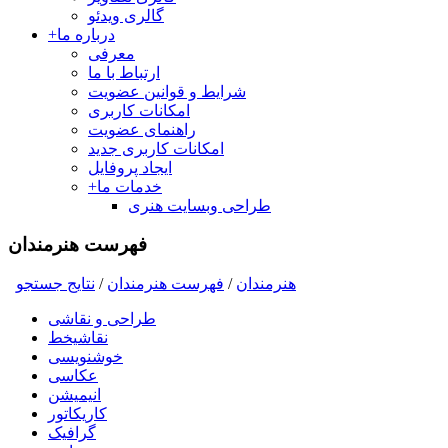
گالری ویدئو
درباره ما
+
معرفی
ارتباط با ما
شرایط و قوانین عضویت
امکانات کاربری
راهنمای عضویت
امکانات کاربری جدید
ایجاد پروفایل
خدمات ما
+
طراحی وبسایت هنری
فهرست هنرمندان
هنرمندان
/
فهرست هنرمندان
/
نتايج جستجو
طراحی و نقاشی
نقاشیخط
خوشنویسی
عکاسی
انیمیشن
کاریکاتور
گرافیک