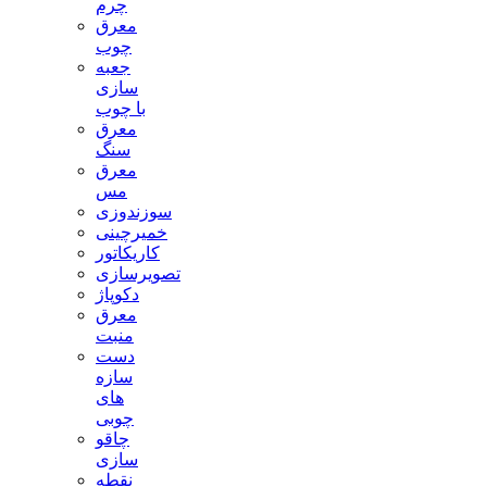
چرم
معرق
چوب
جعبه
سازی
با چوب
معرق
سنگ
معرق
مس
سوزندوزی
خمیرچینی
کاریکاتور
تصویرسازی
دکوپاژ
معرق
منبت
دست
سازه
های
چوبی
چاقو
سازی
نقطه