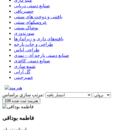
مینا کاری
صنایع دستی دریایی
حصیربافی
بافتنی‌ و دوخت های سنتی
عروسکهای سنتی
پوشاک سنتی
سوزندوزی
بافته‌های داری و زیراندازها
طراحی و چاپ پارچه
طراحی لباس
صنایع دستی پارچه ای – نمدی
صنایع دستی کاغذی
شمع سازی
گل آرایی
خمیرچینی
مرتب سازي براساس:
108 هنرمند ثبت شده
فاطمه بوداقی
استان: تهران