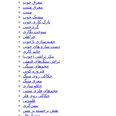
معرق چوب
معرق منبت
منبت
مشبک چوب
نازک کاری چوب
گره چینی
سوخت نگاری
خراطی
جعبه سازی با چوب
دست سازه های چوبی
خاتم کاری
پیکر تراشی (چوب)
تراش سنگ‌های قیمتی
حجم‌های سنگی
فیروزه کوبی
حکاکی روی سنگ
معرق سنگ
چاقو سازی
حجم‌های فلزی سنتی
حکاکی روی فلز
قلمزنی
مس‌گری
نقش برجسته بر مس
مشبک فلز