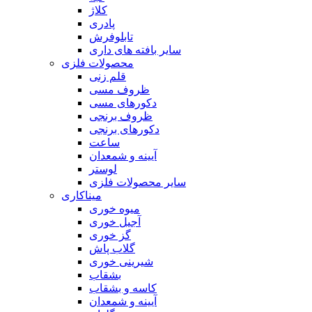
کلاژ
پادری
تابلوفرش
سایر بافته های داری
محصولات فلزی
قلم زنی
ظروف مسی
دکورهای مسی
ظروف برنجی
دکورهای برنجی
ساعت
آیینه و شمعدان
لوستر
سایر محصولات فلزی
میناکاری
میوه خوری
آجیل خوری
گز خوری
گلاب پاش
شیرینی خوری
بشقاب
کاسه و بشقاب
آیینه و شمعدان