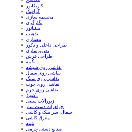
انیمیشن
کاریکاتور
گرافیک
مجسمه سازی
نگارگری
مینیاتور
تذهیب
معماری
طراحی داخلی و دکور
تصویرسازی
طراحی فرش
آبگینه
نقاشی روی شیشه
نقاشی روی سفال
نقاشی روی سنگ
نقاشی روی چوب
نقاشی روی چرم
دکوپاژ
زیورآلات سنتی
جواهرات دست ساز
سفال، سرامیک و کاشی
معرق کاشی
پتینه
صنایع دستی چرمی