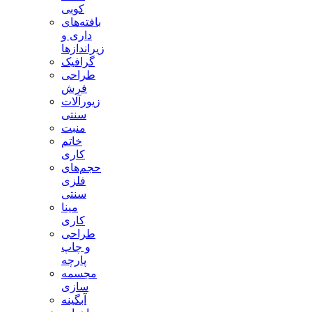
کوبی
بافته‌های
داری و
زیراندازها
گرافیک
طراحی
فرش
زیورآلات
سنتی
منبت
خاتم
کاری
حجم‌های
فلزی
سنتی
مینا
کاری
طراحی
و چاپ
پارچه
مجسمه
سازی
آبگینه