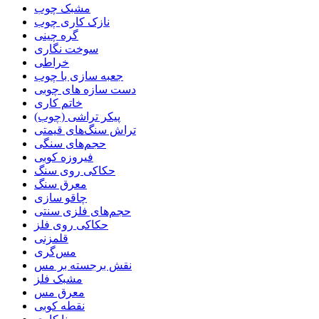
مشبک چوب
نازک کاری چوب
گره چینی
سوخت نگاری
خراطی
جعبه سازی با چوب
دست سازه های چوبی
خاتم کاری
پیکر تراشی (چوب)
تراش سنگ‌های قیمتی
حجم‌های سنگی
فیروزه کوبی
حکاکی روی سنگ
معرق سنگ
چاقو سازی
حجم‌های فلزی سنتی
حکاکی روی فلز
قلمزنی
مس‌گری
نقش برجسته بر مس
مشبک فلز
معرق مس
نقطه کوبی