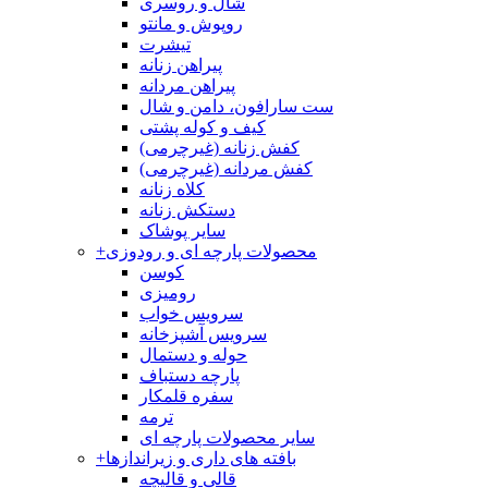
شال و روسری
روپوش و مانتو
تیشرت
پیراهن زنانه
پیراهن مردانه
ست سارافون، دامن و شال
کیف و کوله پشتی
کفش زنانه (غیرچرمی)
کفش مردانه (غیرچرمی)
کلاه زنانه
دستکش زنانه
سایر پوشاک
محصولات پارچه ای و رودوزی
+
کوسن
رومیزی
سرویس خواب
سرویس آشپزخانه
حوله و دستمال
پارچه دستباف
سفره قلمکار
ترمه
سایر محصولات پارچه ای
بافته های داری و زیراندازها
+
قالی و قالیچه