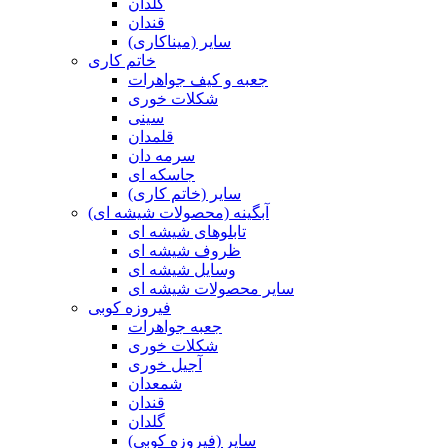
گلدان
قندان
سایر (میناکاری)
خاتم کاری
جعبه و کیف جواهرات
شکلات خوری
سینی
قلمدان
سرمه دان
جاسکه ای
سایر (خاتم کاری)
آبگینه (محصولات شیشه ای)
تابلوهای شیشه ای
ظروف شیشه ای
وسایل شیشه ای
سایر محصولات شیشه ای
فیروزه کوبی
جعبه جواهرات
شکلات خوری
آجیل خوری
شمعدان
قندان
گلدان
سایر (فیروزه کوبی)