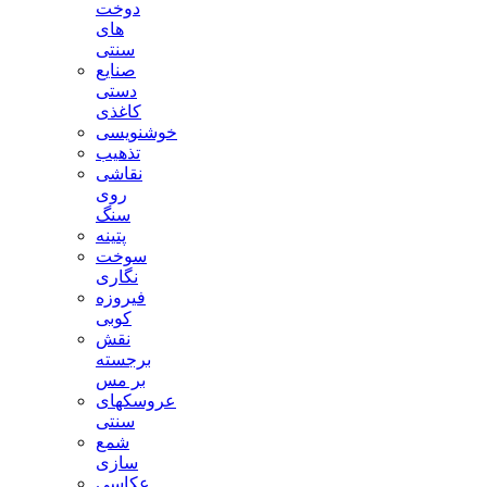
دوخت
های
سنتی
صنایع
دستی
کاغذی
خوشنویسی
تذهیب
نقاشی
روی
سنگ
پتینه
سوخت
نگاری
فیروزه
کوبی
نقش
برجسته
بر مس
عروسکهای
سنتی
شمع
سازی
عکاسی