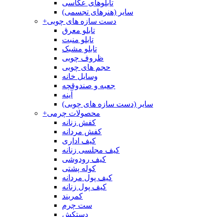
تابلوهای عکاسی
سایر (هنرهای تجسمی)
دست سازه های چوبی
+
تابلو معرق
تابلو منبت
تابلو مشبک
ظروف چوبی
حجم های چوبی
وسایل خانه
جعبه و صندوقچه
آینه
سایر (دست سازه های چوبی)
محصولات چرمی
+
کفش زنانه
کفش مردانه
کیف اداری
کیف مجلسی زنانه
کیف رودوشی
کوله پشتی
کیف پول مردانه
کیف پول زنانه
کمربند
ست چرم
دستکش