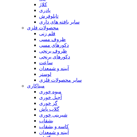
کلاژ
پادری
تابلوفرش
سایر بافته های داری
محصولات فلزی
قلم زنی
ظروف مسی
دکورهای مسی
ظروف برنجی
دکورهای برنجی
ساعت
آیینه و شمعدان
لوستر
سایر محصولات فلزی
میناکاری
میوه خوری
آجیل خوری
گز خوری
گلاب پاش
شیرینی خوری
بشقاب
کاسه و بشقاب
آیینه و شمعدان