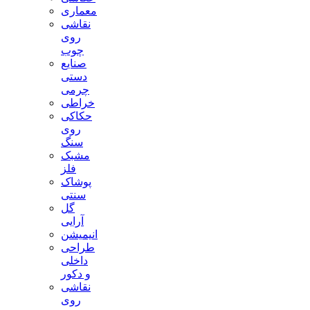
معماری
نقاشی
روی
چوب
صنایع
دستی
چرمی
خراطی
حکاکی
روی
سنگ
مشبک
فلز
پوشاک
سنتی
گل
آرایی
انیمیشن
طراحی
داخلی
و دکور
نقاشی
روی