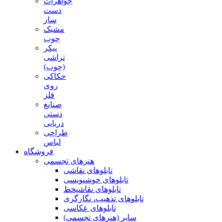
جواهرات
دست
ساز
مشبک
چوب
پیکر
تراشی
(چوب)
حکاکی
روی
فلز
صنایع
دستی
دریایی
طراحی
لباس
فروشگاه
هنرهای تجسمی
تابلوهای نقاشی
تابلوهای خوشنویسی
تابلوهای نقاشیخط
تابلوهای تذهیب، نگارگری
تابلوهای عکاسی
سایر (هنرهای تجسمی)