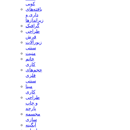
کوبی
بافته‌های
داری و
زیراندازها
گرافیک
طراحی
فرش
زیورآلات
سنتی
منبت
خاتم
کاری
حجم‌های
فلزی
سنتی
مینا
کاری
طراحی
و چاپ
پارچه
مجسمه
سازی
آبگینه