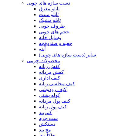
دست سازه های چوبی
تابلو معرق
تابلو منبت
تابلو مشبک
ظروف چوبی
حجم های چوبی
وسایل خانه
جعبه و صندوقچه
آینه
سایر (دست سازه های چوبی)
محصولات چرمی
کفش زنانه
کفش مردانه
کیف اداری
کیف مجلسی زنانه
کیف رودوشی
کوله پشتی
کیف پول مردانه
کیف پول زنانه
کمربند
ست چرم
دستکش
مچ بند
جاکلیدی