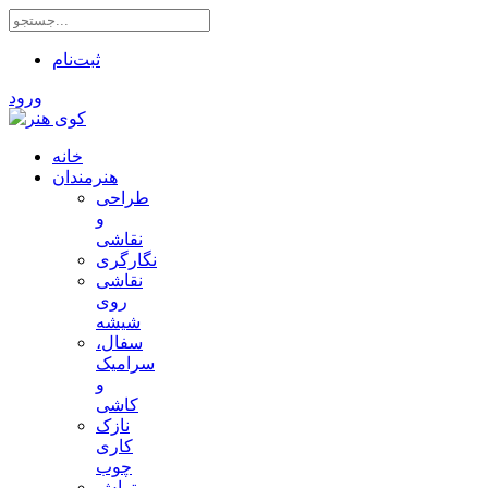
ثبت‌نام
ورود
خانه
هنرمندان
طراحی
و
نقاشی
نگارگری
نقاشی
روی
شیشه
سفال،
سرامیک
و
کاشی
نازک
کاری
چوب
تراش