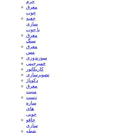
چرم
معرق
چوب
جعبه
سازی
با چوب
معرق
سنگ
معرق
مس
سوزندوزی
خمیرچینی
کاریکاتور
تصویرسازی
دکوپاژ
معرق
منبت
دست
سازه
های
چوبی
چاقو
سازی
نقطه