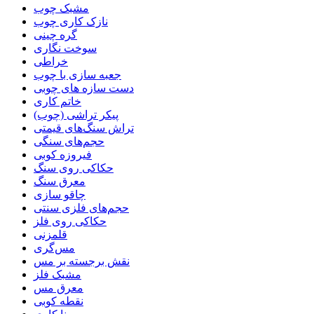
مشبک چوب
نازک کاری چوب
گره چینی
سوخت نگاری
خراطی
جعبه سازی با چوب
دست سازه های چوبی
خاتم کاری
پیکر تراشی (چوب)
تراش سنگ‌های قیمتی
حجم‌های سنگی
فیروزه کوبی
حکاکی روی سنگ
معرق سنگ
چاقو سازی
حجم‌های فلزی سنتی
حکاکی روی فلز
قلمزنی
مس‌گری
نقش برجسته بر مس
مشبک فلز
معرق مس
نقطه کوبی