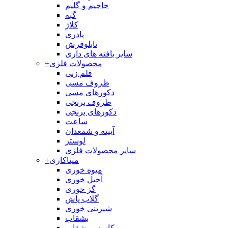
جاجیم و گلیم
گبه
کلاژ
پادری
تابلوفرش
سایر بافته های داری
محصولات فلزی
+
قلم زنی
ظروف مسی
دکورهای مسی
ظروف برنجی
دکورهای برنجی
ساعت
آیینه و شمعدان
لوستر
سایر محصولات فلزی
میناکاری
+
میوه خوری
آجیل خوری
گز خوری
گلاب پاش
شیرینی خوری
بشقاب
کاسه و بشقاب