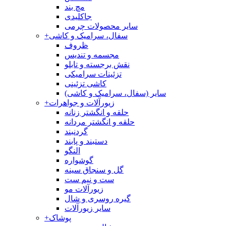
مچ بند
جاکلیدی
سایر محصولات چرمی
سفال، سرامیک و کاشی
+
ظروف
مجسمه و تندیس
نقش برجسته و تابلو
تزئینات سرامیکی
کاشی تزئینی
سایر (سفال، سرامیک و کاشی)
زیورآلات و جواهرات
+
حلقه و انگشتر زنانه
حلقه و انگشتر مردانه
گردنبند
دستبند و پابند
النگو
گوشواره
گل و سنجاق سینه
ست و نیم ست
زیورآلات مو
گیره روسری و شال
سایر زیورآلات
پوشاک
+