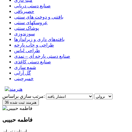
مینا کاری
صنایع دستی دریایی
حصیربافی
بافتنی‌ و دوخت های سنتی
عروسکهای سنتی
پوشاک سنتی
سوزندوزی
بافته‌های داری و زیراندازها
طراحی و چاپ پارچه
طراحی لباس
صنایع دستی پارچه ای – نمدی
صنایع دستی کاغذی
شمع سازی
گل آرایی
خمیرچینی
مرتب سازي براساس:
36 هنرمند ثبت شده
فاطمه حبیبی
استان: تهران