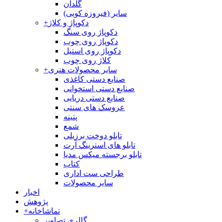
گلدان
سایر (فیروزه کوبی)
دکوپاژ و کلاژ
+
دکوپاژ روی سنگ
دکوپاژ روی چوب
دکوپاژ روی استیل
کلاژ روی چوب
سایر محصولات هنری
+
صنایع دستی کاغذی
صنایع دستی استخوانی
صنایع دستی دریایی
عروسک های سنتی
پتینه
شمع
تابلو دوخت برزیلی
تابلو های استرینگ آرت
تابلو برجسته میکس مدیا
کتاب
طراحی ست اداری
سایر محصولات
اخبار
پژوهش
تماشاخانه
+
گالری تصاویر