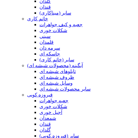
گلدان
قندان
سایر (میناکاری)
خاتم کاری
جعبه و کیف جواهرات
شکلات خوری
سینی
قلمدان
سرمه دان
جاسکه ای
سایر (خاتم کاری)
آبگینه (محصولات شیشه ای)
تابلوهای شیشه ای
ظروف شیشه ای
وسایل شیشه ای
سایر محصولات شیشه ای
فیروزه کوبی
جعبه جواهرات
شکلات خوری
آجیل خوری
شمعدان
قندان
گلدان
سایر (فیروزه کوبی)