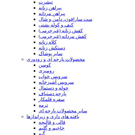
تیشرت
پیراهن زنانه
پیراهن مردانه
ست سارافون، دامن و شال
کیف و کوله پشتی
کفش زنانه (غیرچرمی)
کفش مردانه (غیرچرمی)
کلاه زنانه
دستکش زنانه
سایر پوشاک
محصولات پارچه ای و رودوزی
کوسن
رومیزی
سرویس خواب
سرویس آشپزخانه
حوله و دستمال
پارچه دستباف
سفره قلمکار
ترمه
سایر محصولات پارچه ای
بافته های داری و زیراندازها
قالی و قالیچه
جاجیم و گلیم
گبه