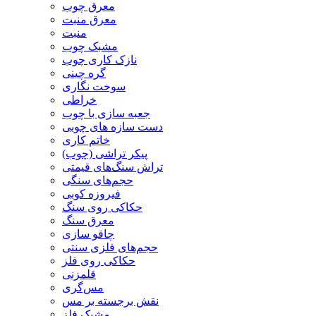
معرق چوب
معرق منبت
منبت
مشبک چوب
نازک کاری چوب
گره چینی
سوخت نگاری
خراطی
جعبه سازی با چوب
دست سازه های چوبی
خاتم کاری
پیکر تراشی (چوب)
تراش سنگ‌های قیمتی
حجم‌های سنگی
فیروزه کوبی
حکاکی روی سنگ
معرق سنگ
چاقو سازی
حجم‌های فلزی سنتی
حکاکی روی فلز
قلمزنی
مس‌گری
نقش برجسته بر مس
مشبک فلز