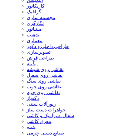
انیمیشن
کاریکاتور
گرافیک
مجسمه سازی
نگارگری
مینیاتور
تذهیب
معماری
طراحی داخلی و دکور
تصویرسازی
طراحی فرش
آبگینه
نقاشی روی شیشه
نقاشی روی سفال
نقاشی روی سنگ
نقاشی روی چوب
نقاشی روی چرم
دکوپاژ
زیورآلات سنتی
جواهرات دست ساز
سفال، سرامیک و کاشی
معرق کاشی
پتینه
صنایع دستی چرمی