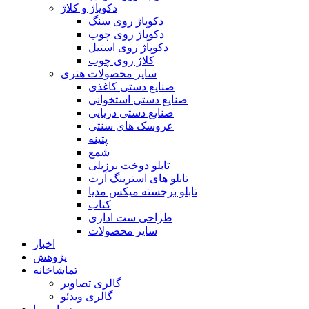
دکوپاژ و کلاژ
دکوپاژ روی سنگ
دکوپاژ روی چوب
دکوپاژ روی استیل
کلاژ روی چوب
سایر محصولات هنری
صنایع دستی کاغذی
صنایع دستی استخوانی
صنایع دستی دریایی
عروسک های سنتی
پتینه
شمع
تابلو دوخت برزیلی
تابلو های استرینگ آرت
تابلو برجسته میکس مدیا
کتاب
طراحی ست اداری
سایر محصولات
اخبار
پژوهش
تماشاخانه
گالری تصاویر
گالری ویدئو