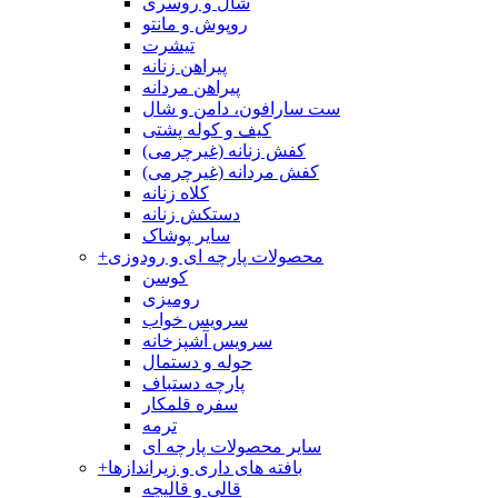
شال و روسری
روپوش و مانتو
تیشرت
پیراهن زنانه
پیراهن مردانه
ست سارافون، دامن و شال
کیف و کوله پشتی
کفش زنانه (غیرچرمی)
کفش مردانه (غیرچرمی)
کلاه زنانه
دستکش زنانه
سایر پوشاک
محصولات پارچه ای و رودوزی
+
کوسن
رومیزی
سرویس خواب
سرویس آشپزخانه
حوله و دستمال
پارچه دستباف
سفره قلمکار
ترمه
سایر محصولات پارچه ای
بافته های داری و زیراندازها
+
قالی و قالیچه