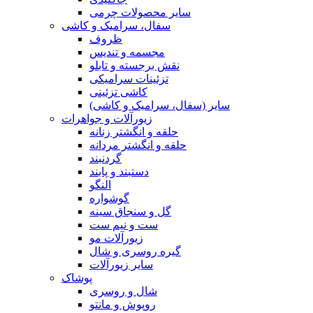
سایر محصولات چرمی
سفال، سرامیک و کاشی
ظروف
مجسمه و تندیس
نقش برجسته و تابلو
تزئینات سرامیکی
کاشی تزئینی
سایر (سفال، سرامیک و کاشی)
زیورآلات و جواهرات
حلقه و انگشتر زنانه
حلقه و انگشتر مردانه
گردنبند
دستبند و پابند
النگو
گوشواره
گل و سنجاق سینه
ست و نیم ست
زیورآلات مو
گیره روسری و شال
سایر زیورآلات
پوشاک
شال و روسری
روپوش و مانتو