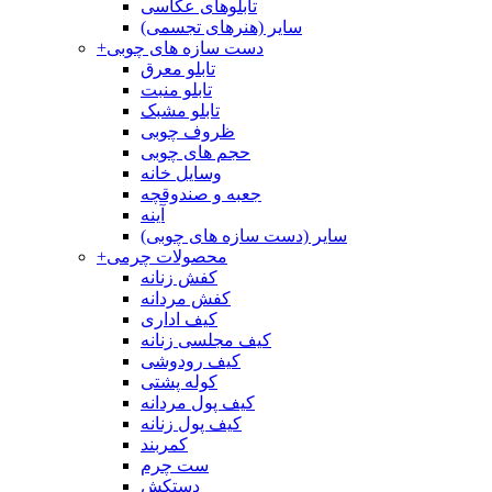
تابلوهای عکاسی
سایر (هنرهای تجسمی)
دست سازه های چوبی
+
تابلو معرق
تابلو منبت
تابلو مشبک
ظروف چوبی
حجم های چوبی
وسایل خانه
جعبه و صندوقچه
آینه
سایر (دست سازه های چوبی)
محصولات چرمی
+
کفش زنانه
کفش مردانه
کیف اداری
کیف مجلسی زنانه
کیف رودوشی
کوله پشتی
کیف پول مردانه
کیف پول زنانه
کمربند
ست چرم
دستکش