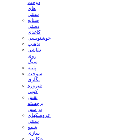
دوخت
های
سنتی
صنایع
دستی
کاغذی
خوشنویسی
تذهیب
نقاشی
روی
سنگ
پتینه
سوخت
نگاری
فیروزه
کوبی
نقش
برجسته
بر مس
عروسکهای
سنتی
شمع
سازی
عکاسی