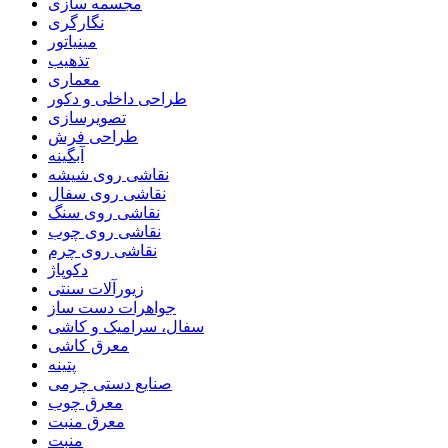
مجسمه سازی
نگارگری
مینیاتور
تذهیب
معماری
طراحی داخلی و دکور
تصویرسازی
طراحی فرش
آبگینه
نقاشی روی شیشه
نقاشی روی سفال
نقاشی روی سنگ
نقاشی روی چوب
نقاشی روی چرم
دکوپاژ
زیورآلات سنتی
جواهرات دست ساز
سفال، سرامیک و کاشی
معرق کاشی
پتینه
صنایع دستی چرمی
معرق چوب
معرق منبت
منبت