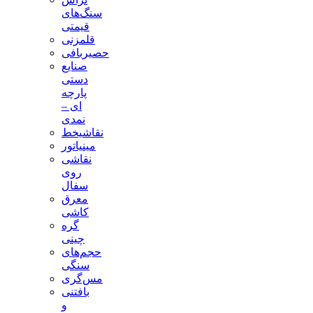
سنگ‌های
قیمتی
قلمزنی
حصیربافی
صنایع
دستی
پارچه
ای –
نمدی
نقاشیخط
مینیاتور
نقاشی
روی
سفال
معرق
کاشی
گره
چینی
حجم‌های
سنگی
مس‌گری
بافتنی‌
و