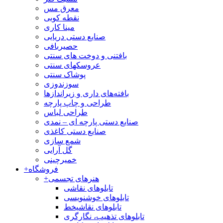
معرق مس
نقطه کوبی
مینا کاری
صنایع دستی دریایی
حصیربافی
بافتنی‌ و دوخت های سنتی
عروسکهای سنتی
پوشاک سنتی
سوزندوزی
بافته‌های داری و زیراندازها
طراحی و چاپ پارچه
طراحی لباس
صنایع دستی پارچه ای – نمدی
صنایع دستی کاغذی
شمع سازی
گل آرایی
خمیرچینی
فروشگاه
+
هنرهای تجسمی
+
تابلوهای نقاشی
تابلوهای خوشنویسی
تابلوهای نقاشیخط
تابلوهای تذهیب، نگارگری