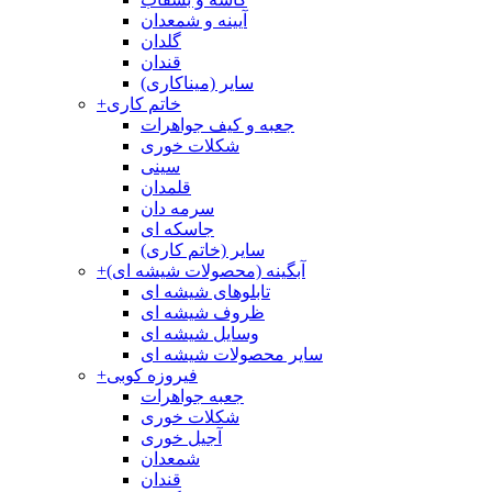
آیینه و شمعدان
گلدان
قندان
سایر (میناکاری)
خاتم کاری
+
جعبه و کیف جواهرات
شکلات خوری
سینی
قلمدان
سرمه دان
جاسکه ای
سایر (خاتم کاری)
آبگینه (محصولات شیشه ای)
+
تابلوهای شیشه ای
ظروف شیشه ای
وسایل شیشه ای
سایر محصولات شیشه ای
فیروزه کوبی
+
جعبه جواهرات
شکلات خوری
آجیل خوری
شمعدان
قندان