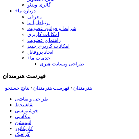
گالری ویدئو
درباره ما
+
معرفی
ارتباط با ما
شرایط و قوانین عضویت
امکانات کاربری
راهنمای عضویت
امکانات کاربری جدید
ایجاد پروفایل
خدمات ما
+
طراحی وبسایت هنری
فهرست هنرمندان
هنرمندان
/
فهرست هنرمندان
/
نتايج جستجو
طراحی و نقاشی
نقاشیخط
خوشنویسی
عکاسی
انیمیشن
کاریکاتور
گرافیک