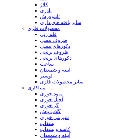
کلاژ
پادری
تابلوفرش
سایر بافته های داری
محصولات فلزی
قلم زنی
ظروف مسی
دکورهای مسی
ظروف برنجی
دکورهای برنجی
ساعت
آیینه و شمعدان
لوستر
سایر محصولات فلزی
میناکاری
میوه خوری
آجیل خوری
گز خوری
گلاب پاش
شیرینی خوری
بشقاب
کاسه و بشقاب
آیینه و شمعدان