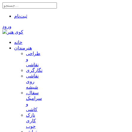
ثبت‌نام
ورود
خانه
هنرمندان
طراحی
و
نقاشی
نگارگری
نقاشی
روی
شیشه
سفال،
سرامیک
و
کاشی
نازک
کاری
چوب
تراش