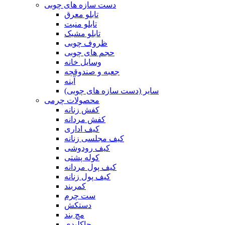
دست سازه های چوبی
تابلو معرق
تابلو منبت
تابلو مشبک
ظروف چوبی
حجم های چوبی
وسایل خانه
جعبه و صندوقچه
آینه
سایر (دست سازه های چوبی)
محصولات چرمی
کفش زنانه
کفش مردانه
کیف اداری
کیف مجلسی زنانه
کیف رودوشی
کوله پشتی
کیف پول مردانه
کیف پول زنانه
کمربند
ست چرم
دستکش
مچ بند
جاکلیدی