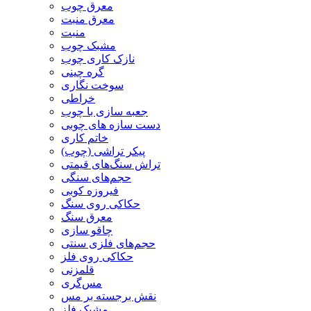
معرق چوب
معرق منبت
منبت
مشبک چوب
نازک کاری چوب
گره چینی
سوخت نگاری
خراطی
جعبه سازی با چوب
دست سازه های چوبی
خاتم کاری
پیکر تراشی (چوب)
تراش سنگ‌های قیمتی
حجم‌های سنگی
فیروزه کوبی
حکاکی روی سنگ
معرق سنگ
چاقو سازی
حجم‌های فلزی سنتی
حکاکی روی فلز
قلمزنی
مس‌گری
نقش برجسته بر مس
مشبک فلز