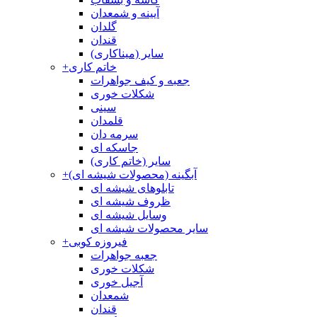
آیینه و شمعدان
گلدان
قندان
سایر (میناکاری)
خاتم کاری
+
جعبه و کیف جواهرات
شکلات خوری
سینی
قلمدان
سرمه دان
جاسکه ای
سایر (خاتم کاری)
آبگینه (محصولات شیشه ای)
+
تابلوهای شیشه ای
ظروف شیشه ای
وسایل شیشه ای
سایر محصولات شیشه ای
فیروزه کوبی
+
جعبه جواهرات
شکلات خوری
آجیل خوری
شمعدان
قندان