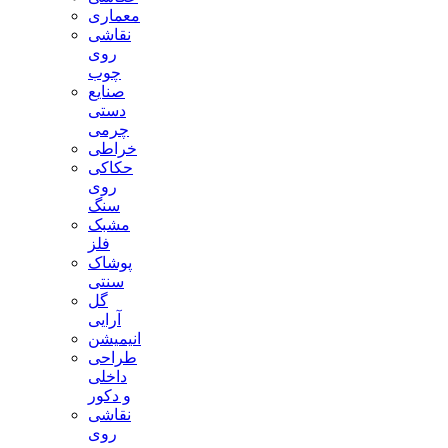
معماری
نقاشی
روی
چوب
صنایع
دستی
چرمی
خراطی
حکاکی
روی
سنگ
مشبک
فلز
پوشاک
سنتی
گل
آرایی
انیمیشن
طراحی
داخلی
و دکور
نقاشی
روی