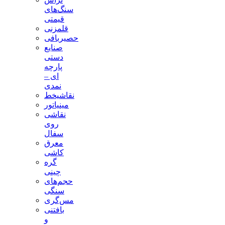
سنگ‌های
قیمتی
قلمزنی
حصیربافی
صنایع
دستی
پارچه
ای –
نمدی
نقاشیخط
مینیاتور
نقاشی
روی
سفال
معرق
کاشی
گره
چینی
حجم‌های
سنگی
مس‌گری
بافتنی‌
و