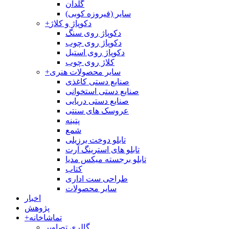
گلدان
سایر (فیروزه کوبی)
دکوپاژ و کلاژ
+
دکوپاژ روی سنگ
دکوپاژ روی چوب
دکوپاژ روی استیل
کلاژ روی چوب
سایر محصولات هنری
+
صنایع دستی کاغذی
صنایع دستی استخوانی
صنایع دستی دریایی
عروسک های سنتی
پتینه
شمع
تابلو دوخت برزیلی
تابلو های استرینگ آرت
تابلو برجسته میکس مدیا
کتاب
طراحی ست اداری
سایر محصولات
اخبار
پژوهش
تماشاخانه
+
گالری تصاویر