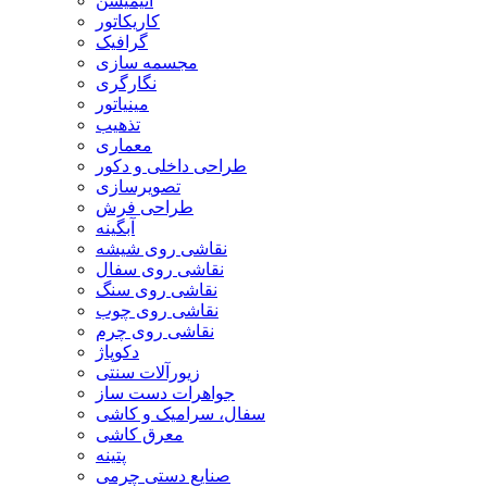
انیمیشن
کاریکاتور
گرافیک
مجسمه سازی
نگارگری
مینیاتور
تذهیب
معماری
طراحی داخلی و دکور
تصویرسازی
طراحی فرش
آبگینه
نقاشی روی شیشه
نقاشی روی سفال
نقاشی روی سنگ
نقاشی روی چوب
نقاشی روی چرم
دکوپاژ
زیورآلات سنتی
جواهرات دست ساز
سفال، سرامیک و کاشی
معرق کاشی
پتینه
صنایع دستی چرمی