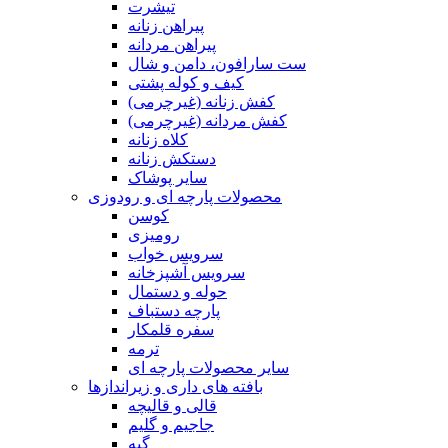
تیشرت
پیراهن زنانه
پیراهن مردانه
ست سارافون، دامن و شال
کیف و کوله پشتی
کفش زنانه (غیرچرمی)
کفش مردانه (غیرچرمی)
کلاه زنانه
دستکش زنانه
سایر پوشاک
محصولات پارچه ای و رودوزی
کوسن
رومیزی
سرویس خواب
سرویس آشپزخانه
حوله و دستمال
پارچه دستباف
سفره قلمکار
ترمه
سایر محصولات پارچه ای
بافته های داری و زیراندازها
قالی و قالیچه
جاجیم و گلیم
گبه