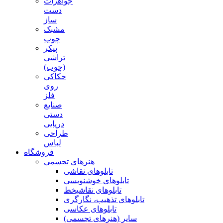
جواهرات
دست
ساز
مشبک
چوب
پیکر
تراشی
(چوب)
حکاکی
روی
فلز
صنایع
دستی
دریایی
طراحی
لباس
فروشگاه
هنرهای تجسمی
تابلوهای نقاشی
تابلوهای خوشنویسی
تابلوهای نقاشیخط
تابلوهای تذهیب، نگارگری
تابلوهای عکاسی
سایر (هنرهای تجسمی)