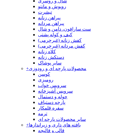
شال و روسری
روپوش و مانتو
تیشرت
پیراهن زنانه
پیراهن مردانه
ست سارافون، دامن و شال
کیف و کوله پشتی
کفش زنانه (غیرچرمی)
کفش مردانه (غیرچرمی)
کلاه زنانه
دستکش زنانه
سایر پوشاک
محصولات پارچه ای و رودوزی
+
کوسن
رومیزی
سرویس خواب
سرویس آشپزخانه
حوله و دستمال
پارچه دستباف
سفره قلمکار
ترمه
سایر محصولات پارچه ای
بافته های داری و زیراندازها
+
قالی و قالیچه