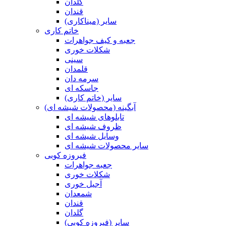
گلدان
قندان
سایر (میناکاری)
خاتم کاری
جعبه و کیف جواهرات
شکلات خوری
سینی
قلمدان
سرمه دان
جاسکه ای
سایر (خاتم کاری)
آبگینه (محصولات شیشه ای)
تابلوهای شیشه ای
ظروف شیشه ای
وسایل شیشه ای
سایر محصولات شیشه ای
فیروزه کوبی
جعبه جواهرات
شکلات خوری
آجیل خوری
شمعدان
قندان
گلدان
سایر (فیروزه کوبی)