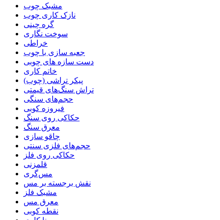
مشبک چوب
نازک کاری چوب
گره چینی
سوخت نگاری
خراطی
جعبه سازی با چوب
دست سازه های چوبی
خاتم کاری
پیکر تراشی (چوب)
تراش سنگ‌های قیمتی
حجم‌های سنگی
فیروزه کوبی
حکاکی روی سنگ
معرق سنگ
چاقو سازی
حجم‌های فلزی سنتی
حکاکی روی فلز
قلمزنی
مس‌گری
نقش برجسته بر مس
مشبک فلز
معرق مس
نقطه کوبی