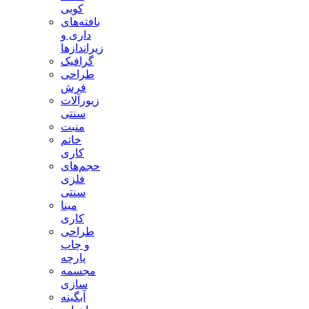
کوبی
بافته‌های
داری و
زیراندازها
گرافیک
طراحی
فرش
زیورآلات
سنتی
منبت
خاتم
کاری
حجم‌های
فلزی
سنتی
مینا
کاری
طراحی
و چاپ
پارچه
مجسمه
سازی
آبگینه