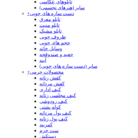
تابلوهای عکاسی
سایر (هنرهای تجسمی)
دست سازه های چوبی
+
تابلو معرق
تابلو منبت
تابلو مشبک
ظروف چوبی
حجم های چوبی
وسایل خانه
جعبه و صندوقچه
آینه
سایر (دست سازه های چوبی)
محصولات چرمی
+
کفش زنانه
کفش مردانه
کیف اداری
کیف مجلسی زنانه
کیف رودوشی
کوله پشتی
کیف پول مردانه
کیف پول زنانه
کمربند
ست چرم
دستکش