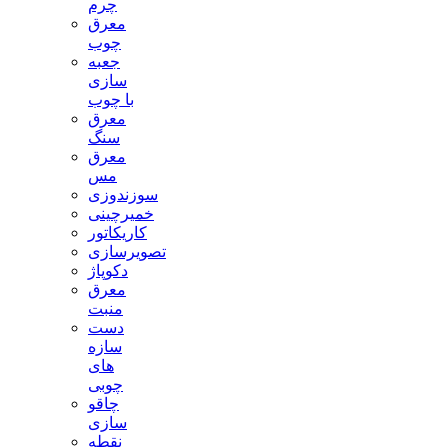
چرم
معرق
چوب
جعبه
سازی
با چوب
معرق
سنگ
معرق
مس
سوزندوزی
خمیرچینی
کاریکاتور
تصویرسازی
دکوپاژ
معرق
منبت
دست
سازه
های
چوبی
چاقو
سازی
نقطه