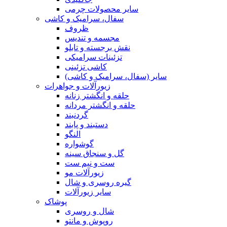
سایر محصولات چرمی
سفال، سرامیک و کاشی
ظروف
مجسمه و تندیس
نقش برجسته و تابلو
تزئینات سرامیکی
کاشی تزئینی
سایر (سفال، سرامیک و کاشی)
زیورآلات و جواهرات
حلقه و انگشتر زنانه
حلقه و انگشتر مردانه
گردنبند
دستبند و پابند
النگو
گوشواره
گل و سنجاق سینه
ست و نیم ست
زیورآلات مو
گیره روسری و شال
سایر زیورآلات
پوشاک
شال و روسری
روپوش و مانتو