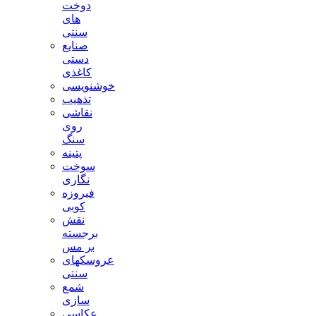
دوخت
های
سنتی
صنایع
دستی
کاغذی
خوشنویسی
تذهیب
نقاشی
روی
سنگ
پتینه
سوخت
نگاری
فیروزه
کوبی
نقش
برجسته
بر مس
عروسکهای
سنتی
شمع
سازی
عکاسی