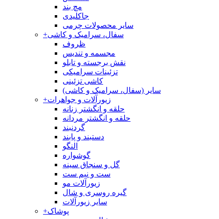
مچ بند
جاکلیدی
سایر محصولات چرمی
سفال، سرامیک و کاشی
+
ظروف
مجسمه و تندیس
نقش برجسته و تابلو
تزئینات سرامیکی
کاشی تزئینی
سایر (سفال، سرامیک و کاشی)
زیورآلات و جواهرات
+
حلقه و انگشتر زنانه
حلقه و انگشتر مردانه
گردنبند
دستبند و پابند
النگو
گوشواره
گل و سنجاق سینه
ست و نیم ست
زیورآلات مو
گیره روسری و شال
سایر زیورآلات
پوشاک
+