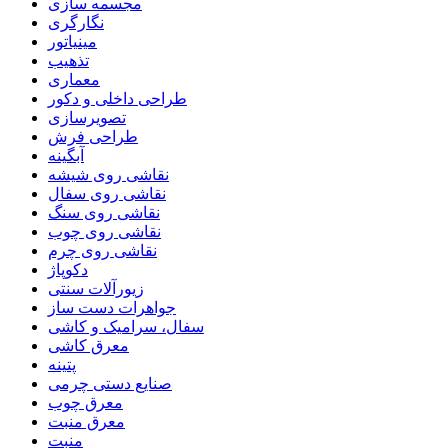
مجسمه سازی
نگارگری
مینیاتور
تذهیب
معماری
طراحی داخلی و دکور
تصویرسازی
طراحی فرش
آبگینه
نقاشی روی شیشه
نقاشی روی سفال
نقاشی روی سنگ
نقاشی روی چوب
نقاشی روی چرم
دکوپاژ
زیورآلات سنتی
جواهرات دست ساز
سفال، سرامیک و کاشی
معرق کاشی
پتینه
صنایع دستی چرمی
معرق چوب
معرق منبت
منبت