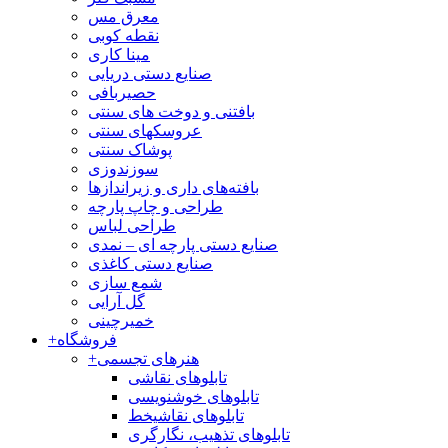
معرق مس
نقطه کوبی
مینا کاری
صنایع دستی دریایی
حصیربافی
بافتنی‌ و دوخت های سنتی
عروسکهای سنتی
پوشاک سنتی
سوزندوزی
بافته‌های داری و زیراندازها
طراحی و چاپ پارچه
طراحی لباس
صنایع دستی پارچه ای – نمدی
صنایع دستی کاغذی
شمع سازی
گل آرایی
خمیرچینی
فروشگاه
+
هنرهای تجسمی
+
تابلوهای نقاشی
تابلوهای خوشنویسی
تابلوهای نقاشیخط
تابلوهای تذهیب، نگارگری