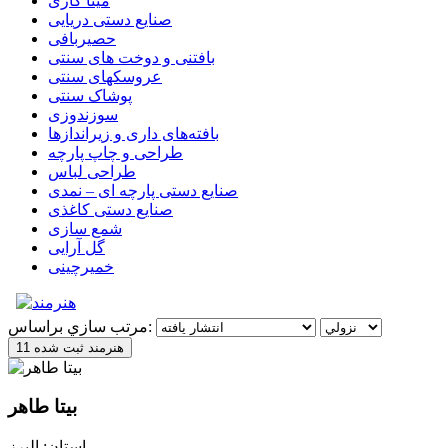
مینا کاری
صنایع دستی دریایی
حصیربافی
بافتنی‌ و دوخت های سنتی
عروسکهای سنتی
پوشاک سنتی
سوزندوزی
بافته‌های داری و زیراندازها
طراحی و چاپ پارچه
طراحی لباس
صنایع دستی پارچه ای – نمدی
صنایع دستی کاغذی
شمع سازی
گل آرایی
خمیرچینی
مرتب سازي براساس:
11 هنرمند ثبت شده
بیتا طاهر
استان: البرز