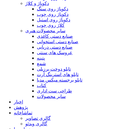
دکوپاژ و کلاژ
دکوپاژ روی سنگ
دکوپاژ روی چوب
دکوپاژ روی استیل
کلاژ روی چوب
سایر محصولات هنری
صنایع دستی کاغذی
صنایع دستی استخوانی
صنایع دستی دریایی
عروسک های سنتی
پتینه
شمع
تابلو دوخت برزیلی
تابلو های استرینگ آرت
تابلو برجسته میکس مدیا
کتاب
طراحی ست اداری
سایر محصولات
اخبار
پژوهش
تماشاخانه
گالری تصاویر
گالری ویدئو