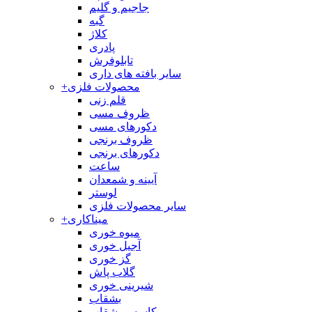
جاجیم و گلیم
گبه
کلاژ
پادری
تابلوفرش
سایر بافته های داری
محصولات فلزی
+
قلم زنی
ظروف مسی
دکورهای مسی
ظروف برنجی
دکورهای برنجی
ساعت
آیینه و شمعدان
لوستر
سایر محصولات فلزی
میناکاری
+
میوه خوری
آجیل خوری
گز خوری
گلاب پاش
شیرینی خوری
بشقاب
کاسه و بشقاب