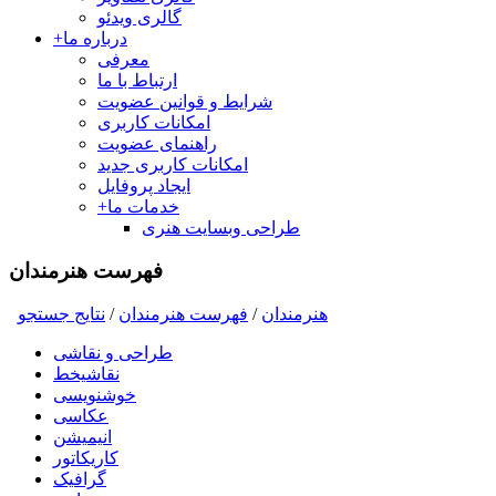
گالری ویدئو
درباره ما
+
معرفی
ارتباط با ما
شرایط و قوانین عضویت
امکانات کاربری
راهنمای عضویت
امکانات کاربری جدید
ایجاد پروفایل
خدمات ما
+
طراحی وبسایت هنری
فهرست هنرمندان
هنرمندان
/
فهرست هنرمندان
/
نتايج جستجو
طراحی و نقاشی
نقاشیخط
خوشنویسی
عکاسی
انیمیشن
کاریکاتور
گرافیک