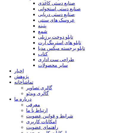
صنایع دستی کاغذی
صنایع دستی استخوانی
صنایع دستی دریایی
عروسک های سنتی
پتینه
شمع
تابلو دوخت برزیلی
تابلو های استرینگ آرت
تابلو برجسته میکس مدیا
کتاب
طراحی ست اداری
سایر محصولات
اخبار
پژوهش
تماشاخانه
گالری تصاویر
گالری ویدئو
درباره ما
معرفی
ارتباط با ما
شرایط و قوانین عضویت
امکانات کاربری
راهنمای عضویت
امکانات کاربری جدید