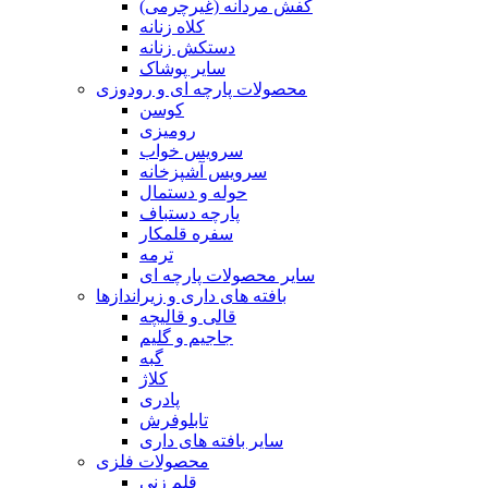
کفش مردانه (غیرچرمی)
کلاه زنانه
دستکش زنانه
سایر پوشاک
محصولات پارچه ای و رودوزی
کوسن
رومیزی
سرویس خواب
سرویس آشپزخانه
حوله و دستمال
پارچه دستباف
سفره قلمکار
ترمه
سایر محصولات پارچه ای
بافته های داری و زیراندازها
قالی و قالیچه
جاجیم و گلیم
گبه
کلاژ
پادری
تابلوفرش
سایر بافته های داری
محصولات فلزی
قلم زنی