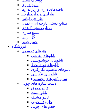
پوشاک سنتی
سوزندوزی
بافته‌های داری و زیراندازها
طراحی و چاپ پارچه
طراحی لباس
صنایع دستی پارچه ای – نمدی
صنایع دستی کاغذی
شمع سازی
گل آرایی
خمیرچینی
فروشگاه
هنرهای تجسمی
تابلوهای نقاشی
تابلوهای خوشنویسی
تابلوهای نقاشیخط
تابلوهای تذهیب، نگارگری
تابلوهای عکاسی
سایر (هنرهای تجسمی)
دست سازه های چوبی
تابلو معرق
تابلو منبت
تابلو مشبک
ظروف چوبی
حجم های چوبی