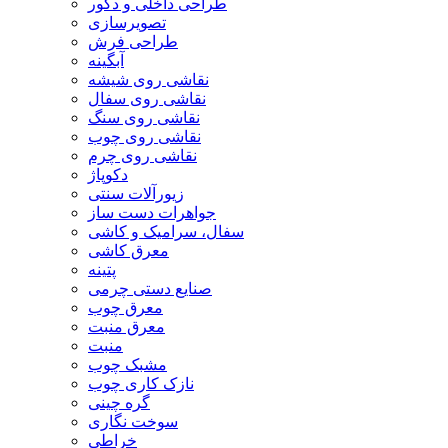
طراحی داخلی و دکور
تصویرسازی
طراحی فرش
آبگینه
نقاشی روی شیشه
نقاشی روی سفال
نقاشی روی سنگ
نقاشی روی چوب
نقاشی روی چرم
دکوپاژ
زیورآلات سنتی
جواهرات دست ساز
سفال، سرامیک و کاشی
معرق کاشی
پتینه
صنایع دستی چرمی
معرق چوب
معرق منبت
منبت
مشبک چوب
نازک کاری چوب
گره چینی
سوخت نگاری
خراطی