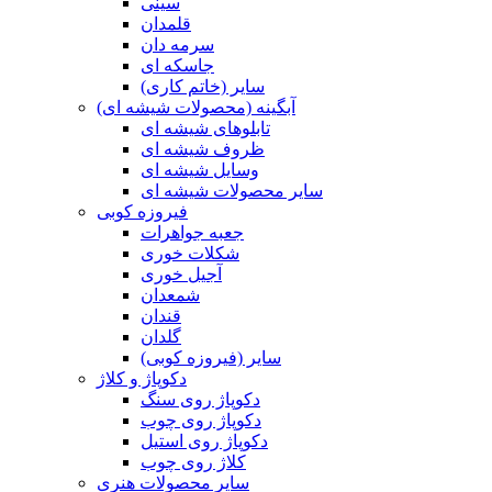
سینی
قلمدان
سرمه دان
جاسکه ای
سایر (خاتم کاری)
آبگینه (محصولات شیشه ای)
تابلوهای شیشه ای
ظروف شیشه ای
وسایل شیشه ای
سایر محصولات شیشه ای
فیروزه کوبی
جعبه جواهرات
شکلات خوری
آجیل خوری
شمعدان
قندان
گلدان
سایر (فیروزه کوبی)
دکوپاژ و کلاژ
دکوپاژ روی سنگ
دکوپاژ روی چوب
دکوپاژ روی استیل
کلاژ روی چوب
سایر محصولات هنری