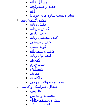
وسایل خانه
جعبه و صندوقچه
آینه
سایر (دست سازه های چوبی)
محصولات چرمی
کفش زنانه
کفش مردانه
کیف اداری
کیف مجلسی زنانه
کیف رودوشی
کوله پشتی
کیف پول مردانه
کیف پول زنانه
کمربند
ست چرم
دستکش
مچ بند
جاکلیدی
سایر محصولات چرمی
سفال، سرامیک و کاشی
ظروف
مجسمه و تندیس
نقش برجسته و تابلو
تزئینات سرامیکی