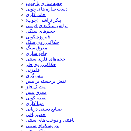
جعبه سازی با چوب
دست سازه های چوبی
خاتم کاری
پیکر تراشی (چوب)
تراش سنگ‌های قیمتی
حجم‌های سنگی
فیروزه کوبی
حکاکی روی سنگ
معرق سنگ
چاقو سازی
حجم‌های فلزی سنتی
حکاکی روی فلز
قلمزنی
مس‌گری
نقش برجسته بر مس
مشبک فلز
معرق مس
نقطه کوبی
مینا کاری
صنایع دستی دریایی
حصیربافی
بافتنی‌ و دوخت های سنتی
عروسکهای سنتی