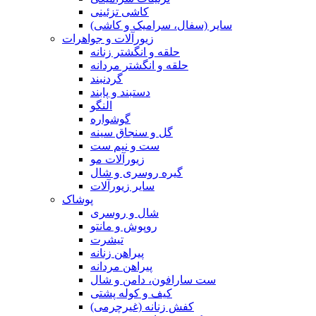
کاشی تزئینی
سایر (سفال، سرامیک و کاشی)
زیورآلات و جواهرات
حلقه و انگشتر زنانه
حلقه و انگشتر مردانه
گردنبند
دستبند و پابند
النگو
گوشواره
گل و سنجاق سینه
ست و نیم ست
زیورآلات مو
گیره روسری و شال
سایر زیورآلات
پوشاک
شال و روسری
روپوش و مانتو
تیشرت
پیراهن زنانه
پیراهن مردانه
ست سارافون، دامن و شال
کیف و کوله پشتی
کفش زنانه (غیرچرمی)