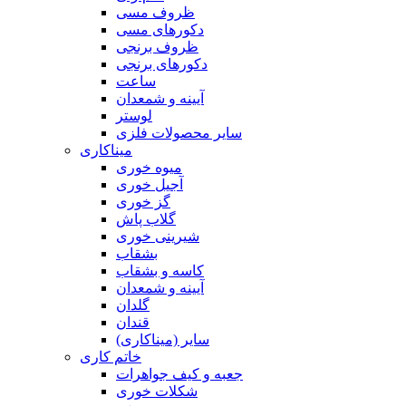
ظروف مسی
دکورهای مسی
ظروف برنجی
دکورهای برنجی
ساعت
آیینه و شمعدان
لوستر
سایر محصولات فلزی
میناکاری
میوه خوری
آجیل خوری
گز خوری
گلاب پاش
شیرینی خوری
بشقاب
کاسه و بشقاب
آیینه و شمعدان
گلدان
قندان
سایر (میناکاری)
خاتم کاری
جعبه و کیف جواهرات
شکلات خوری