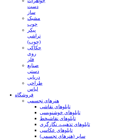
جواهرات
دست
ساز
مشبک
چوب
پیکر
تراشی
(چوب)
حکاکی
روی
فلز
صنایع
دستی
دریایی
طراحی
لباس
فروشگاه
هنرهای تجسمی
تابلوهای نقاشی
تابلوهای خوشنویسی
تابلوهای نقاشیخط
تابلوهای تذهیب، نگارگری
تابلوهای عکاسی
سایر (هنرهای تجسمی)