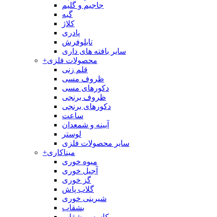
جاجیم و گلیم
گبه
کلاژ
پادری
تابلوفرش
سایر بافته های داری
محصولات فلزی
+
قلم زنی
ظروف مسی
دکورهای مسی
ظروف برنجی
دکورهای برنجی
ساعت
آیینه و شمعدان
لوستر
سایر محصولات فلزی
میناکاری
+
میوه خوری
آجیل خوری
گز خوری
گلاب پاش
شیرینی خوری
بشقاب
کاسه و بشقاب