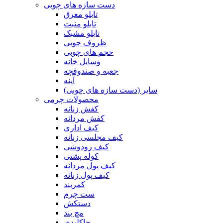
دست سازه های چوبی
تابلو معرق
تابلو منبت
تابلو مشبک
ظروف چوبی
حجم های چوبی
وسایل خانه
جعبه و صندوقچه
آینه
سایر (دست سازه های چوبی)
محصولات چرمی
کفش زنانه
کفش مردانه
کیف اداری
کیف مجلسی زنانه
کیف رودوشی
کوله پشتی
کیف پول مردانه
کیف پول زنانه
کمربند
ست چرم
دستکش
مچ بند
جاکلیدی