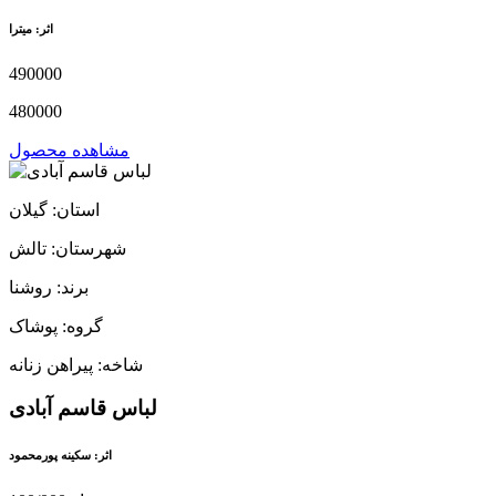
اثر: میترا
490000
480000
مشاهده محصول
استان: گیلان
شهرستان: تالش
برند: روشنا
گروه: پوشاک
شاخه: پیراهن زنانه
لباس قاسم آبادی
اثر: سکینه پورمحمود