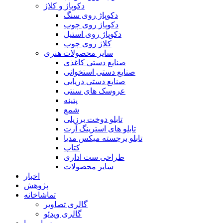
دکوپاژ و کلاژ
دکوپاژ روی سنگ
دکوپاژ روی چوب
دکوپاژ روی استیل
کلاژ روی چوب
سایر محصولات هنری
صنایع دستی کاغذی
صنایع دستی استخوانی
صنایع دستی دریایی
عروسک های سنتی
پتینه
شمع
تابلو دوخت برزیلی
تابلو های استرینگ آرت
تابلو برجسته میکس مدیا
کتاب
طراحی ست اداری
سایر محصولات
اخبار
پژوهش
تماشاخانه
گالری تصاویر
گالری ویدئو