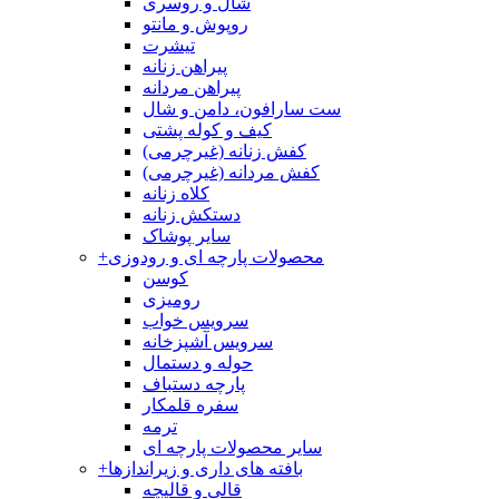
شال و روسری
روپوش و مانتو
تیشرت
پیراهن زنانه
پیراهن مردانه
ست سارافون، دامن و شال
کیف و کوله پشتی
کفش زنانه (غیرچرمی)
کفش مردانه (غیرچرمی)
کلاه زنانه
دستکش زنانه
سایر پوشاک
محصولات پارچه ای و رودوزی
+
کوسن
رومیزی
سرویس خواب
سرویس آشپزخانه
حوله و دستمال
پارچه دستباف
سفره قلمکار
ترمه
سایر محصولات پارچه ای
بافته های داری و زیراندازها
+
قالی و قالیچه