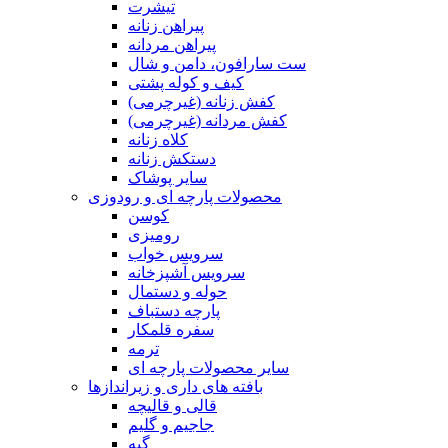
تیشرت
پیراهن زنانه
پیراهن مردانه
ست سارافون، دامن و شال
کیف و کوله پشتی
کفش زنانه (غیرچرمی)
کفش مردانه (غیرچرمی)
کلاه زنانه
دستکش زنانه
سایر پوشاک
محصولات پارچه ای و رودوزی
کوسن
رومیزی
سرویس خواب
سرویس آشپزخانه
حوله و دستمال
پارچه دستباف
سفره قلمکار
ترمه
سایر محصولات پارچه ای
بافته های داری و زیراندازها
قالی و قالیچه
جاجیم و گلیم
گبه