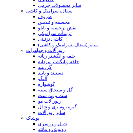
سایر محصولات چرمی
سفال، سرامیک و کاشی
ظروف
مجسمه و تندیس
نقش برجسته و تابلو
تزئینات سرامیکی
کاشی تزئینی
سایر (سفال، سرامیک و کاشی)
زیورآلات و جواهرات
حلقه و انگشتر زنانه
حلقه و انگشتر مردانه
گردنبند
دستبند و پابند
النگو
گوشواره
گل و سنجاق سینه
ست و نیم ست
زیورآلات مو
گیره روسری و شال
سایر زیورآلات
پوشاک
شال و روسری
روپوش و مانتو