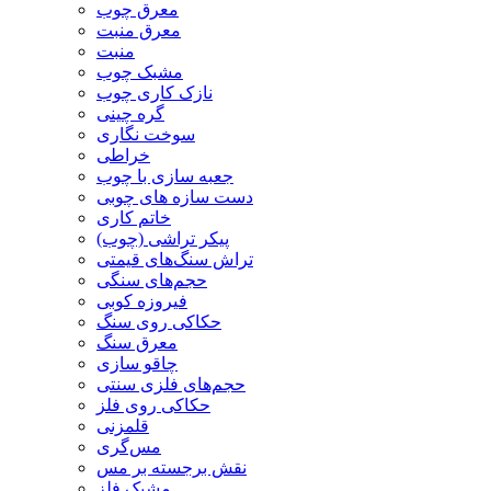
معرق چوب
معرق منبت
منبت
مشبک چوب
نازک کاری چوب
گره چینی
سوخت نگاری
خراطی
جعبه سازی با چوب
دست سازه های چوبی
خاتم کاری
پیکر تراشی (چوب)
تراش سنگ‌های قیمتی
حجم‌های سنگی
فیروزه کوبی
حکاکی روی سنگ
معرق سنگ
چاقو سازی
حجم‌های فلزی سنتی
حکاکی روی فلز
قلمزنی
مس‌گری
نقش برجسته بر مس
مشبک فلز