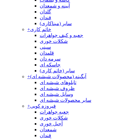
آیینه و شمعدان
گلدان
قندان
سایر (میناکاری)
خاتم کاری
+
جعبه و کیف جواهرات
شکلات خوری
سینی
قلمدان
سرمه دان
جاسکه ای
سایر (خاتم کاری)
آبگینه (محصولات شیشه ای)
+
تابلوهای شیشه ای
ظروف شیشه ای
وسایل شیشه ای
سایر محصولات شیشه ای
فیروزه کوبی
+
جعبه جواهرات
شکلات خوری
آجیل خوری
شمعدان
قندان