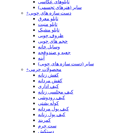
تابلوهای عکاسی
سایر (هنرهای تجسمی)
دست سازه های چوبی
+
تابلو معرق
تابلو منبت
تابلو مشبک
ظروف چوبی
حجم های چوبی
وسایل خانه
جعبه و صندوقچه
آینه
سایر (دست سازه های چوبی)
محصولات چرمی
+
کفش زنانه
کفش مردانه
کیف اداری
کیف مجلسی زنانه
کیف رودوشی
کوله پشتی
کیف پول مردانه
کیف پول زنانه
کمربند
ست چرم
دستکش