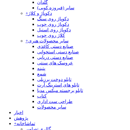
گلدان
سایر (فیروزه کوبی)
دکوپاژ و کلاژ
+
دکوپاژ روی سنگ
دکوپاژ روی چوب
دکوپاژ روی استیل
کلاژ روی چوب
سایر محصولات هنری
+
صنایع دستی کاغذی
صنایع دستی استخوانی
صنایع دستی دریایی
عروسک های سنتی
پتینه
شمع
تابلو دوخت برزیلی
تابلو های استرینگ آرت
تابلو برجسته میکس مدیا
کتاب
طراحی ست اداری
سایر محصولات
اخبار
پژوهش
تماشاخانه
+
گالری تصاویر