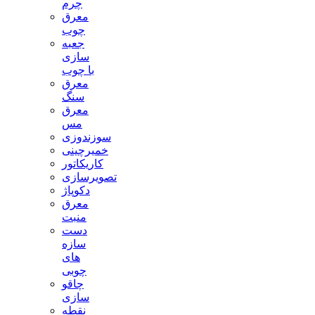
چرم
معرق
چوب
جعبه
سازی
با چوب
معرق
سنگ
معرق
مس
سوزندوزی
خمیرچینی
کاریکاتور
تصویرسازی
دکوپاژ
معرق
منبت
دست
سازه
های
چوبی
چاقو
سازی
نقطه