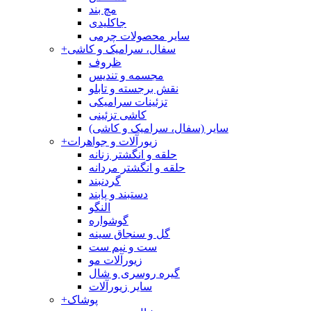
مچ بند
جاکلیدی
سایر محصولات چرمی
سفال، سرامیک و کاشی
+
ظروف
مجسمه و تندیس
نقش برجسته و تابلو
تزئینات سرامیکی
کاشی تزئینی
سایر (سفال، سرامیک و کاشی)
زیورآلات و جواهرات
+
حلقه و انگشتر زنانه
حلقه و انگشتر مردانه
گردنبند
دستبند و پابند
النگو
گوشواره
گل و سنجاق سینه
ست و نیم ست
زیورآلات مو
گیره روسری و شال
سایر زیورآلات
پوشاک
+