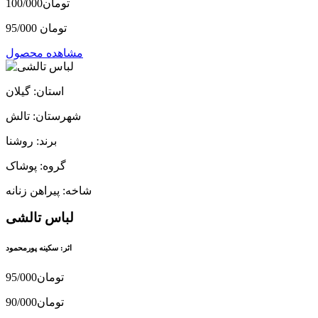
100/000تومان
95/000 تومان
مشاهده محصول
استان: گیلان
شهرستان: تالش
برند: روشنا
گروه: پوشاک
شاخه: پیراهن زنانه
لباس تالشی
اثر: سکینه پورمحمود
95/000تومان
90/000تومان