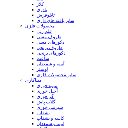
کلاژ
پادری
تابلوفرش
سایر بافته های داری
محصولات فلزی
قلم زنی
ظروف مسی
دکورهای مسی
ظروف برنجی
دکورهای برنجی
ساعت
آیینه و شمعدان
لوستر
سایر محصولات فلزی
میناکاری
میوه خوری
آجیل خوری
گز خوری
گلاب پاش
شیرینی خوری
بشقاب
کاسه و بشقاب
آیینه و شمعدان