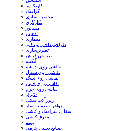
انیمیشن
کاریکاتور
گرافیک
مجسمه سازی
نگارگری
مینیاتور
تذهیب
معماری
طراحی داخلی و دکور
تصویرسازی
طراحی فرش
آبگینه
نقاشی روی شیشه
نقاشی روی سفال
نقاشی روی سنگ
نقاشی روی چوب
نقاشی روی چرم
دکوپاژ
زیورآلات سنتی
جواهرات دست ساز
سفال، سرامیک و کاشی
معرق کاشی
پتینه
صنایع دستی چرمی