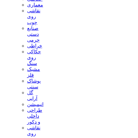
معماری
نقاشی
روی
چوب
صنایع
دستی
چرمی
خراطی
حکاکی
روی
سنگ
مشبک
فلز
پوشاک
سنتی
گل
آرایی
انیمیشن
طراحی
داخلی
و دکور
نقاشی
روی