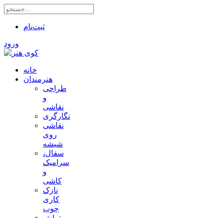
ثبت‌نام
ورود
خانه
هنرمندان
طراحی
و
نقاشی
نگارگری
نقاشی
روی
شیشه
سفال،
سرامیک
و
کاشی
نازک
کاری
چوب
تراش