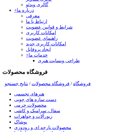
گالری ویدئو
درباره ما
+
معرفی
ارتباط با ما
شرایط و قوانین عضویت
امکانات کاربری
راهنمای عضویت
امکانات کاربری جدید
ایجاد پروفایل
خدمات ما
+
طراحی وبسایت هنری
فروشگاه محصولات
فروشگاه
/
فروشگاه محصولات
/
نتايج جستجو
هنرهای تجسمی
دست سازه های چوبی
محصولات چرمی
سفال، سرامیک و کاشی
زیورآلات و جواهرات
پوشاک
محصولات پارچه ای و رودوزی