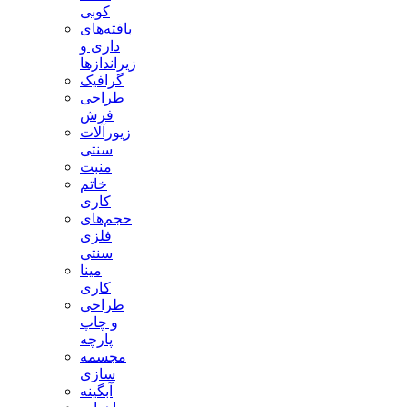
کوبی
بافته‌های
داری و
زیراندازها
گرافیک
طراحی
فرش
زیورآلات
سنتی
منبت
خاتم
کاری
حجم‌های
فلزی
سنتی
مینا
کاری
طراحی
و چاپ
پارچه
مجسمه
سازی
آبگینه