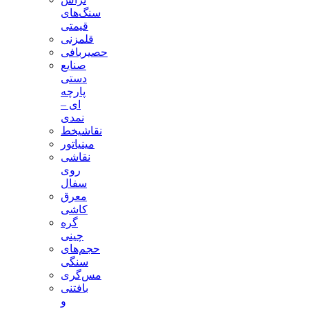
سنگ‌های
قیمتی
قلمزنی
حصیربافی
صنایع
دستی
پارچه
ای –
نمدی
نقاشیخط
مینیاتور
نقاشی
روی
سفال
معرق
کاشی
گره
چینی
حجم‌های
سنگی
مس‌گری
بافتنی‌
و