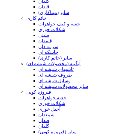
گلدان
قندان
سایر (میناکاری)
خاتم کاری
جعبه و کیف جواهرات
شکلات خوری
سینی
قلمدان
سرمه دان
جاسکه ای
سایر (خاتم کاری)
آبگینه (محصولات شیشه ای)
تابلوهای شیشه ای
ظروف شیشه ای
وسایل شیشه ای
سایر محصولات شیشه ای
فیروزه کوبی
جعبه جواهرات
شکلات خوری
آجیل خوری
شمعدان
قندان
گلدان
سایر (فیروزه کوبی)