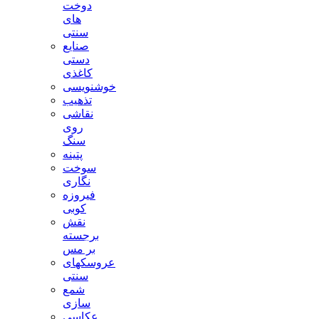
دوخت
های
سنتی
صنایع
دستی
کاغذی
خوشنویسی
تذهیب
نقاشی
روی
سنگ
پتینه
سوخت
نگاری
فیروزه
کوبی
نقش
برجسته
بر مس
عروسکهای
سنتی
شمع
سازی
عکاسی