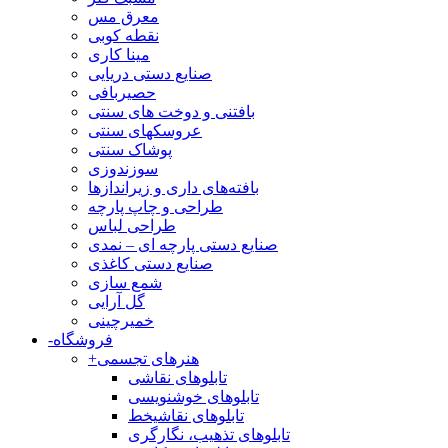
معرق مس
نقطه کوبی
مینا کاری
صنایع دستی دریایی
حصیربافی
بافتنی‌ و دوخت های سنتی
عروسکهای سنتی
پوشاک سنتی
سوزندوزی
بافته‌های داری و زیراندازها
طراحی و چاپ پارچه
طراحی لباس
صنایع دستی پارچه ای – نمدی
صنایع دستی کاغذی
شمع سازی
گل آرایی
خمیرچینی
فروشگاه
-
هنرهای تجسمی
+
تابلوهای نقاشی
تابلوهای خوشنویسی
تابلوهای نقاشیخط
تابلوهای تذهیب، نگارگری