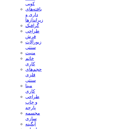
کوبی
بافته‌های
داری و
زیراندازها
گرافیک
طراحی
فرش
زیورآلات
سنتی
منبت
خاتم
کاری
حجم‌های
فلزی
سنتی
مینا
کاری
طراحی
و چاپ
پارچه
مجسمه
سازی
آبگینه