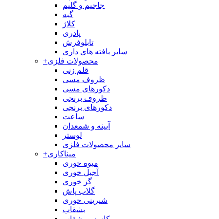
جاجیم و گلیم
گبه
کلاژ
پادری
تابلوفرش
سایر بافته های داری
محصولات فلزی
+
قلم زنی
ظروف مسی
دکورهای مسی
ظروف برنجی
دکورهای برنجی
ساعت
آیینه و شمعدان
لوستر
سایر محصولات فلزی
میناکاری
+
میوه خوری
آجیل خوری
گز خوری
گلاب پاش
شیرینی خوری
بشقاب
کاسه و بشقاب