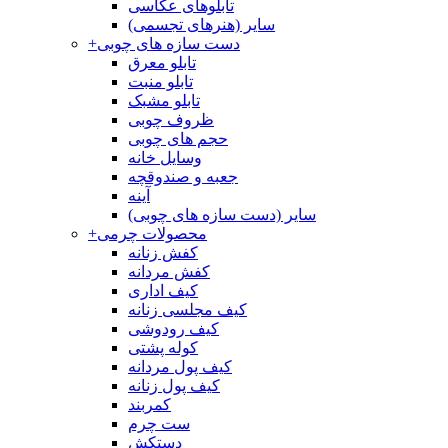
تابلوهای عکاسی
سایر (هنرهای تجسمی)
دست سازه های چوبی
+
تابلو معرق
تابلو منبت
تابلو مشبک
ظروف چوبی
حجم های چوبی
وسایل خانه
جعبه و صندوقچه
آینه
سایر (دست سازه های چوبی)
محصولات چرمی
+
کفش زنانه
کفش مردانه
کیف اداری
کیف مجلسی زنانه
کیف رودوشی
کوله پشتی
کیف پول مردانه
کیف پول زنانه
کمربند
ست چرم
دستکش