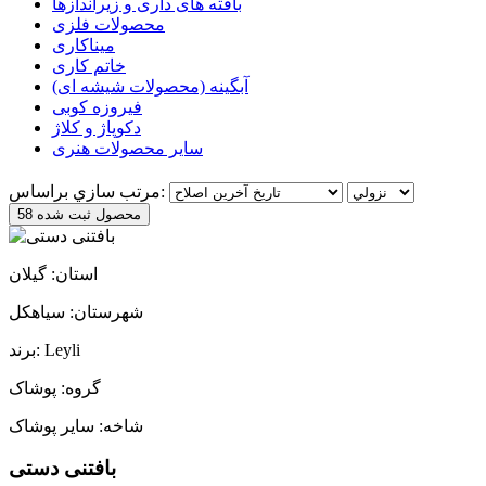
بافته های داری و زیراندازها
محصولات فلزی
میناکاری
خاتم کاری
آبگینه (محصولات شیشه ای)
فیروزه کوبی
دکوپاژ و کلاژ
سایر محصولات هنری
مرتب سازي براساس:
58 محصول ثبت شده
استان: گیلان
شهرستان: سیاهکل
برند: Leyli
گروه: پوشاک
شاخه: سایر پوشاک
بافتنی دستی