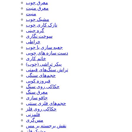
معرق چوب
معرق منبت
منبت
مشبک چوب
نازک کاری چوب
گره چینی
سوخت نگاری
خراطی
جعبه سازی با چوب
دست سازه های چوبی
خاتم کاری
پیکر تراشی (چوب)
تراش سنگ‌های قیمتی
حجم‌های سنگی
فیروزه کوبی
حکاکی روی سنگ
معرق سنگ
چاقو سازی
حجم‌های فلزی سنتی
حکاکی روی فلز
قلمزنی
مس‌گری
نقش برجسته بر مس
مشبک فلز