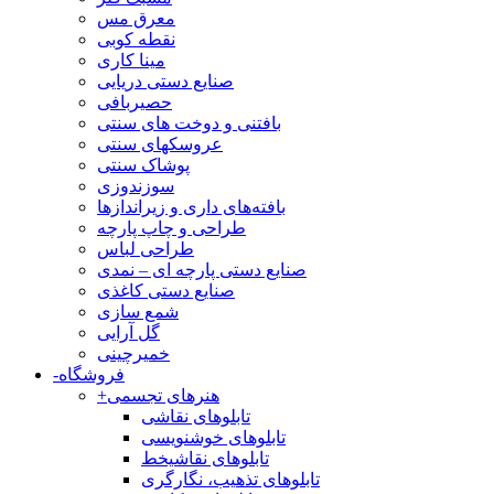
معرق مس
نقطه کوبی
مینا کاری
صنایع دستی دریایی
حصیربافی
بافتنی‌ و دوخت های سنتی
عروسکهای سنتی
پوشاک سنتی
سوزندوزی
بافته‌های داری و زیراندازها
طراحی و چاپ پارچه
طراحی لباس
صنایع دستی پارچه ای – نمدی
صنایع دستی کاغذی
شمع سازی
گل آرایی
خمیرچینی
فروشگاه
-
هنرهای تجسمی
+
تابلوهای نقاشی
تابلوهای خوشنویسی
تابلوهای نقاشیخط
تابلوهای تذهیب، نگارگری