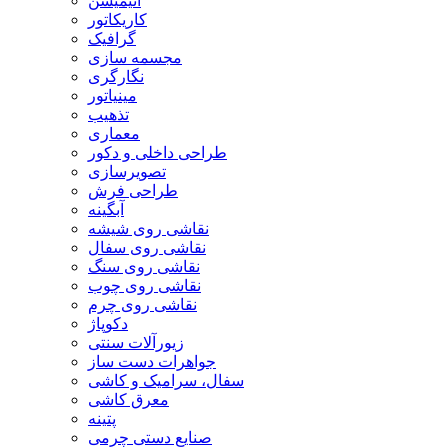
انیمیشن
کاریکاتور
گرافیک
مجسمه سازی
نگارگری
مینیاتور
تذهیب
معماری
طراحی داخلی و دکور
تصویرسازی
طراحی فرش
آبگینه
نقاشی روی شیشه
نقاشی روی سفال
نقاشی روی سنگ
نقاشی روی چوب
نقاشی روی چرم
دکوپاژ
زیورآلات سنتی
جواهرات دست ساز
سفال، سرامیک و کاشی
معرق کاشی
پتینه
صنایع دستی چرمی