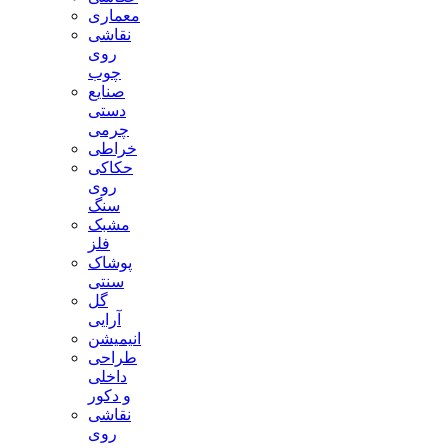
معماری
نقاشی
روی
چوب
صنایع
دستی
چرمی
خراطی
حکاکی
روی
سنگ
مشبک
فلز
پوشاک
سنتی
گل
آرایی
انیمیشن
طراحی
داخلی
و دکور
نقاشی
روی