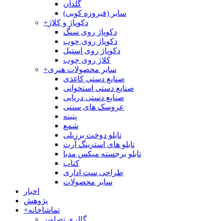
گلدان
سایر (فیروزه کوبی)
دکوپاژ و کلاژ
+
دکوپاژ روی سنگ
دکوپاژ روی چوب
دکوپاژ روی استیل
کلاژ روی چوب
سایر محصولات هنری
+
صنایع دستی کاغذی
صنایع دستی استخوانی
صنایع دستی دریایی
عروسک های سنتی
پتینه
شمع
تابلو دوخت برزیلی
تابلو های استرینگ آرت
تابلو برجسته میکس مدیا
کتاب
طراحی ست اداری
سایر محصولات
اخبار
پژوهش
تماشاخانه
+
گالری تصاویر