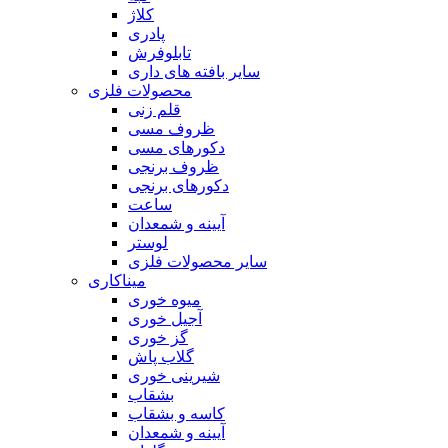
کلاژ
پادری
تابلوفرش
سایر بافته های داری
محصولات فلزی
قلم زنی
ظروف مسی
دکورهای مسی
ظروف برنجی
دکورهای برنجی
ساعت
آیینه و شمعدان
لوستر
سایر محصولات فلزی
میناکاری
میوه خوری
آجیل خوری
گز خوری
گلاب پاش
شیرینی خوری
بشقاب
کاسه و بشقاب
آیینه و شمعدان