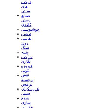
دوخت
های
سنتی
صنایع
دستی
کاغذی
خوشنویسی
تذهیب
نقاشی
روی
سنگ
پتینه
سوخت
نگاری
فیروزه
کوبی
نقش
برجسته
بر مس
عروسکهای
سنتی
شمع
سازی
عکاسی