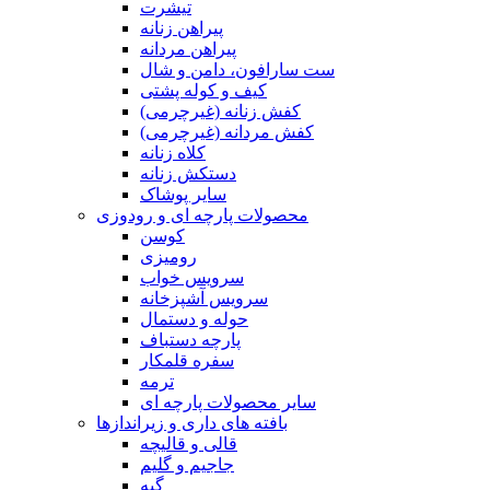
تیشرت
پیراهن زنانه
پیراهن مردانه
ست سارافون، دامن و شال
کیف و کوله پشتی
کفش زنانه (غیرچرمی)
کفش مردانه (غیرچرمی)
کلاه زنانه
دستکش زنانه
سایر پوشاک
محصولات پارچه ای و رودوزی
کوسن
رومیزی
سرویس خواب
سرویس آشپزخانه
حوله و دستمال
پارچه دستباف
سفره قلمکار
ترمه
سایر محصولات پارچه ای
بافته های داری و زیراندازها
قالی و قالیچه
جاجیم و گلیم
گبه