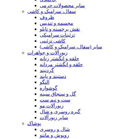
سایر محصولات چرمی
سفال، سرامیک و کاشی
ظروف
مجسمه و تندیس
نقش برجسته و تابلو
تزئینات سرامیکی
کاشی تزئینی
سایر (سفال، سرامیک و کاشی)
زیورآلات و جواهرات
حلقه و انگشتر زنانه
حلقه و انگشتر مردانه
گردنبند
دستبند و پابند
النگو
گوشواره
گل و سنجاق سینه
ست و نیم ست
زیورآلات مو
گیره روسری و شال
سایر زیورآلات
پوشاک
شال و روسری
روپوش و مانتو