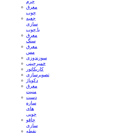
چرم
معرق
چوب
جعبه
سازی
با چوب
معرق
سنگ
معرق
مس
سوزندوزی
خمیرچینی
کاریکاتور
تصویرسازی
دکوپاژ
معرق
منبت
دست
سازه
های
چوبی
چاقو
سازی
نقطه