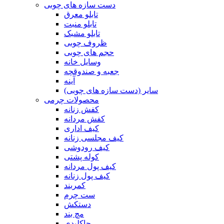
دست سازه های چوبی
تابلو معرق
تابلو منبت
تابلو مشبک
ظروف چوبی
حجم های چوبی
وسایل خانه
جعبه و صندوقچه
آینه
سایر (دست سازه های چوبی)
محصولات چرمی
کفش زنانه
کفش مردانه
کیف اداری
کیف مجلسی زنانه
کیف رودوشی
کوله پشتی
کیف پول مردانه
کیف پول زنانه
کمربند
ست چرم
دستکش
مچ بند
جاکلیدی