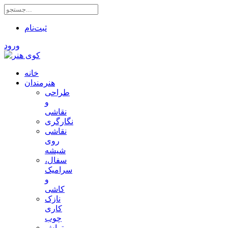
ثبت‌نام
ورود
خانه
هنرمندان
طراحی
و
نقاشی
نگارگری
نقاشی
روی
شیشه
سفال،
سرامیک
و
کاشی
نازک
کاری
چوب
تراش