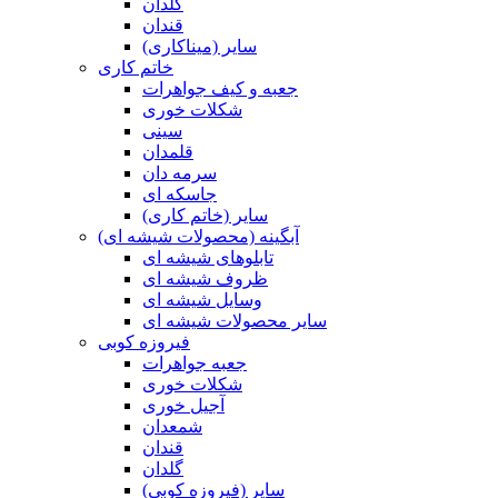
گلدان
قندان
سایر (میناکاری)
خاتم کاری
جعبه و کیف جواهرات
شکلات خوری
سینی
قلمدان
سرمه دان
جاسکه ای
سایر (خاتم کاری)
آبگینه (محصولات شیشه ای)
تابلوهای شیشه ای
ظروف شیشه ای
وسایل شیشه ای
سایر محصولات شیشه ای
فیروزه کوبی
جعبه جواهرات
شکلات خوری
آجیل خوری
شمعدان
قندان
گلدان
سایر (فیروزه کوبی)