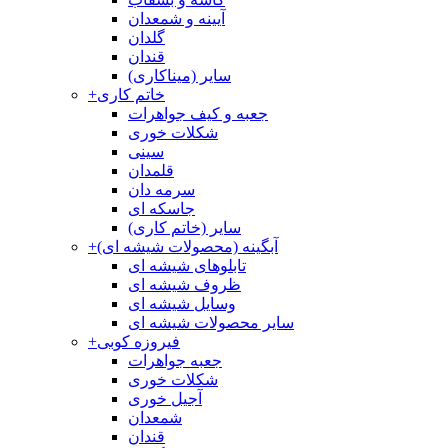
آیینه و شمعدان
گلدان
قندان
سایر (میناکاری)
خاتم کاری
+
جعبه و کیف جواهرات
شکلات خوری
سینی
قلمدان
سرمه دان
جاسکه ای
سایر (خاتم کاری)
آبگینه (محصولات شیشه ای)
+
تابلوهای شیشه ای
ظروف شیشه ای
وسایل شیشه ای
سایر محصولات شیشه ای
فیروزه کوبی
+
جعبه جواهرات
شکلات خوری
آجیل خوری
شمعدان
قندان