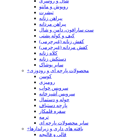
شال و روسری
روپوش و مانتو
تیشرت
پیراهن زنانه
پیراهن مردانه
ست سارافون، دامن و شال
کیف و کوله پشتی
کفش زنانه (غیرچرمی)
کفش مردانه (غیرچرمی)
کلاه زنانه
دستکش زنانه
سایر پوشاک
محصولات پارچه ای و رودوزی
+
کوسن
رومیزی
سرویس خواب
سرویس آشپزخانه
حوله و دستمال
پارچه دستباف
سفره قلمکار
ترمه
سایر محصولات پارچه ای
بافته های داری و زیراندازها
+
قالی و قالیچه