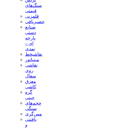
سنگ‌های
قیمتی
قلمزنی
حصیربافی
صنایع
دستی
پارچه
ای –
نمدی
نقاشیخط
مینیاتور
نقاشی
روی
سفال
معرق
کاشی
گره
چینی
حجم‌های
سنگی
مس‌گری
بافتنی‌
و