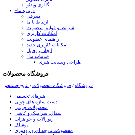
گالری ویدئو
درباره ما
+
معرفی
ارتباط با ما
شرایط و قوانین عضویت
امکانات کاربری
راهنمای عضویت
امکانات کاربری جدید
ایجاد پروفایل
خدمات ما
+
طراحی وبسایت هنری
فروشگاه محصولات
فروشگاه
/
فروشگاه محصولات
/
نتايج جستجو
هنرهای تجسمی
دست سازه های چوبی
محصولات چرمی
سفال، سرامیک و کاشی
زیورآلات و جواهرات
پوشاک
محصولات پارچه ای و رودوزی