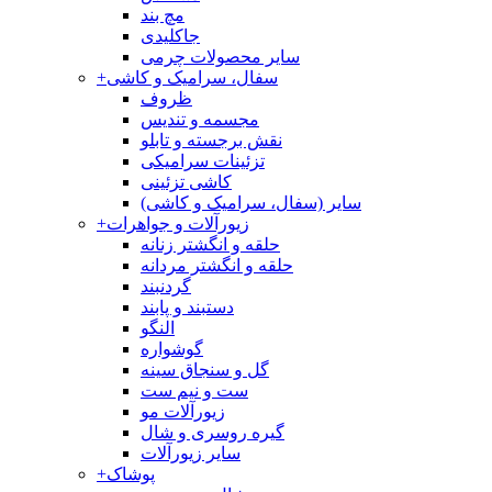
مچ بند
جاکلیدی
سایر محصولات چرمی
سفال، سرامیک و کاشی
+
ظروف
مجسمه و تندیس
نقش برجسته و تابلو
تزئینات سرامیکی
کاشی تزئینی
سایر (سفال، سرامیک و کاشی)
زیورآلات و جواهرات
+
حلقه و انگشتر زنانه
حلقه و انگشتر مردانه
گردنبند
دستبند و پابند
النگو
گوشواره
گل و سنجاق سینه
ست و نیم ست
زیورآلات مو
گیره روسری و شال
سایر زیورآلات
پوشاک
+