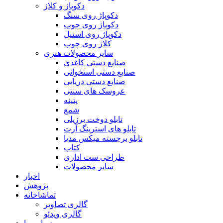
دکوپاژ و کلاژ
دکوپاژ روی سنگ
دکوپاژ روی چوب
دکوپاژ روی استیل
کلاژ روی چوب
سایر محصولات هنری
صنایع دستی کاغذی
صنایع دستی استخوانی
صنایع دستی دریایی
عروسک های سنتی
پتینه
شمع
تابلو دوخت برزیلی
تابلو های استرینگ آرت
تابلو برجسته میکس مدیا
کتاب
طراحی ست اداری
سایر محصولات
اخبار
پژوهش
تماشاخانه
گالری تصاویر
گالری ویدئو