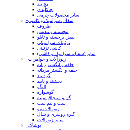
مچ بند
جاکلیدی
سایر محصولات چرمی
سفال، سرامیک و کاشی
+
ظروف
مجسمه و تندیس
نقش برجسته و تابلو
تزئینات سرامیکی
کاشی تزئینی
سایر (سفال، سرامیک و کاشی)
زیورآلات و جواهرات
+
حلقه و انگشتر زنانه
حلقه و انگشتر مردانه
گردنبند
دستبند و پابند
النگو
گوشواره
گل و سنجاق سینه
ست و نیم ست
زیورآلات مو
گیره روسری و شال
سایر زیورآلات
پوشاک
+