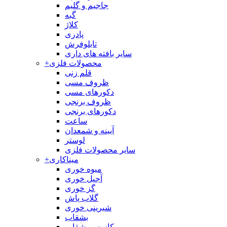
جاجیم و گلیم
گبه
کلاژ
پادری
تابلوفرش
سایر بافته های داری
محصولات فلزی
+
قلم زنی
ظروف مسی
دکورهای مسی
ظروف برنجی
دکورهای برنجی
ساعت
آیینه و شمعدان
لوستر
سایر محصولات فلزی
میناکاری
+
میوه خوری
آجیل خوری
گز خوری
گلاب پاش
شیرینی خوری
بشقاب
کاسه و بشقاب