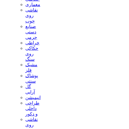
معماری
نقاشی
روی
چوب
صنایع
دستی
چرمی
خراطی
حکاکی
روی
سنگ
مشبک
فلز
پوشاک
سنتی
گل
آرایی
انیمیشن
طراحی
داخلی
و دکور
نقاشی
روی