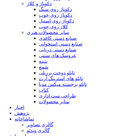
دکوپاژ و کلاژ
دکوپاژ روی سنگ
دکوپاژ روی چوب
دکوپاژ روی استیل
کلاژ روی چوب
سایر محصولات هنری
صنایع دستی کاغذی
صنایع دستی استخوانی
صنایع دستی دریایی
عروسک های سنتی
پتینه
شمع
تابلو دوخت برزیلی
تابلو های استرینگ آرت
تابلو برجسته میکس مدیا
کتاب
طراحی ست اداری
سایر محصولات
اخبار
پژوهش
تماشاخانه
گالری تصاویر
گالری ویدئو