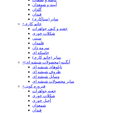
آیینه و شمعدان
گلدان
قندان
سایر (میناکاری)
خاتم کاری
+
جعبه و کیف جواهرات
شکلات خوری
سینی
قلمدان
سرمه دان
جاسکه ای
سایر (خاتم کاری)
آبگینه (محصولات شیشه ای)
+
تابلوهای شیشه ای
ظروف شیشه ای
وسایل شیشه ای
سایر محصولات شیشه ای
فیروزه کوبی
+
جعبه جواهرات
شکلات خوری
آجیل خوری
شمعدان
قندان