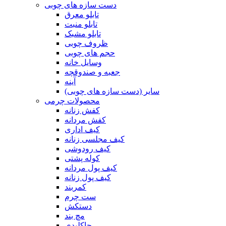
دست سازه های چوبی
تابلو معرق
تابلو منبت
تابلو مشبک
ظروف چوبی
حجم های چوبی
وسایل خانه
جعبه و صندوقچه
آینه
سایر (دست سازه های چوبی)
محصولات چرمی
کفش زنانه
کفش مردانه
کیف اداری
کیف مجلسی زنانه
کیف رودوشی
کوله پشتی
کیف پول مردانه
کیف پول زنانه
کمربند
ست چرم
دستکش
مچ بند
جاکلیدی