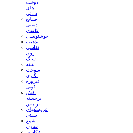
دوخت
های
سنتی
صنایع
دستی
کاغذی
خوشنویسی
تذهیب
نقاشی
روی
سنگ
پتینه
سوخت
نگاری
فیروزه
کوبی
نقش
برجسته
بر مس
عروسکهای
سنتی
شمع
سازی
عکاسی