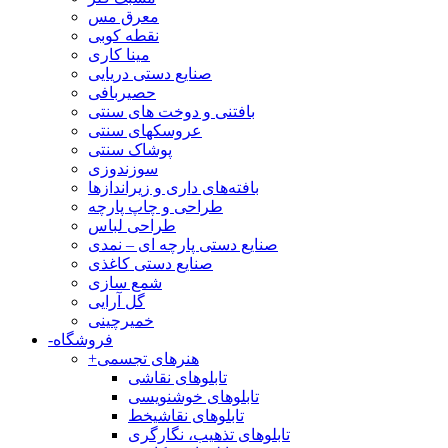
معرق مس
نقطه کوبی
مینا کاری
صنایع دستی دریایی
حصیربافی
بافتنی‌ و دوخت های سنتی
عروسکهای سنتی
پوشاک سنتی
سوزندوزی
بافته‌های داری و زیراندازها
طراحی و چاپ پارچه
طراحی لباس
صنایع دستی پارچه ای – نمدی
صنایع دستی کاغذی
شمع سازی
گل آرایی
خمیرچینی
فروشگاه
-
هنرهای تجسمی
+
تابلوهای نقاشی
تابلوهای خوشنویسی
تابلوهای نقاشیخط
تابلوهای تذهیب، نگارگری