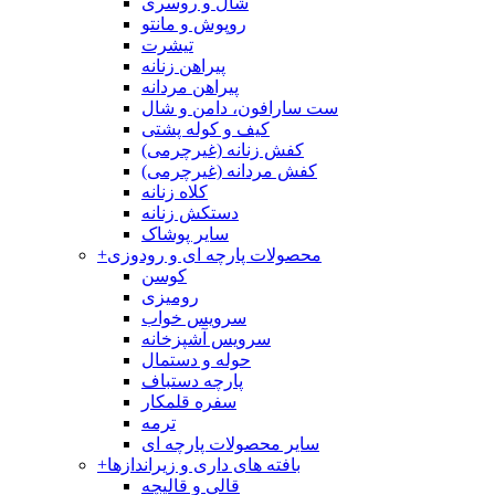
شال و روسری
روپوش و مانتو
تیشرت
پیراهن زنانه
پیراهن مردانه
ست سارافون، دامن و شال
کیف و کوله پشتی
کفش زنانه (غیرچرمی)
کفش مردانه (غیرچرمی)
کلاه زنانه
دستکش زنانه
سایر پوشاک
محصولات پارچه ای و رودوزی
+
کوسن
رومیزی
سرویس خواب
سرویس آشپزخانه
حوله و دستمال
پارچه دستباف
سفره قلمکار
ترمه
سایر محصولات پارچه ای
بافته های داری و زیراندازها
+
قالی و قالیچه