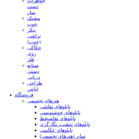
جواهرات
دست
ساز
مشبک
چوب
پیکر
تراشی
(چوب)
حکاکی
روی
فلز
صنایع
دستی
دریایی
طراحی
لباس
فروشگاه
هنرهای تجسمی
تابلوهای نقاشی
تابلوهای خوشنویسی
تابلوهای نقاشیخط
تابلوهای تذهیب، نگارگری
تابلوهای عکاسی
سایر (هنرهای تجسمی)