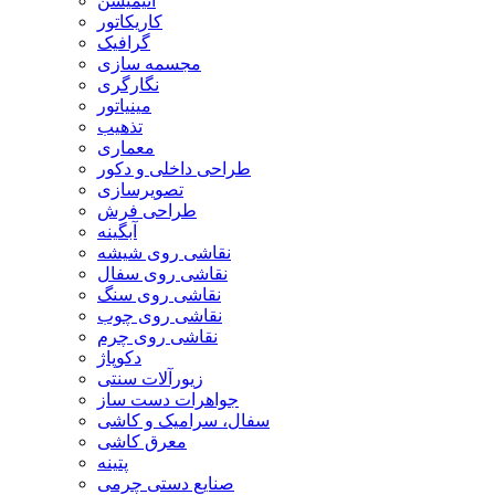
انیمیشن
کاریکاتور
گرافیک
مجسمه سازی
نگارگری
مینیاتور
تذهیب
معماری
طراحی داخلی و دکور
تصویرسازی
طراحی فرش
آبگینه
نقاشی روی شیشه
نقاشی روی سفال
نقاشی روی سنگ
نقاشی روی چوب
نقاشی روی چرم
دکوپاژ
زیورآلات سنتی
جواهرات دست ساز
سفال، سرامیک و کاشی
معرق کاشی
پتینه
صنایع دستی چرمی