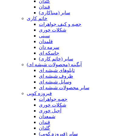
گلدان
قندان
سایر (میناکاری)
خاتم کاری
جعبه و کیف جواهرات
شکلات خوری
سینی
قلمدان
سرمه دان
جاسکه ای
سایر (خاتم کاری)
آبگینه (محصولات شیشه ای)
تابلوهای شیشه ای
ظروف شیشه ای
وسایل شیشه ای
سایر محصولات شیشه ای
فیروزه کوبی
جعبه جواهرات
شکلات خوری
آجیل خوری
شمعدان
قندان
گلدان
سایر (فیروزه کوبی)