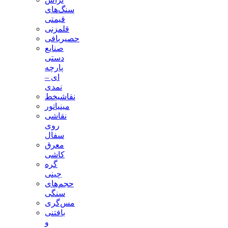
سنگ‌های
قیمتی
قلمزنی
حصیربافی
صنایع
دستی
پارچه
ای –
نمدی
نقاشیخط
مینیاتور
نقاشی
روی
سفال
معرق
کاشی
گره
چینی
حجم‌های
سنگی
مس‌گری
بافتنی‌
و