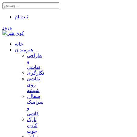
ثبت‌نام
ورود
خانه
هنرمندان
طراحی
و
نقاشی
نگارگری
نقاشی
روی
شیشه
سفال،
سرامیک
و
کاشی
نازک
کاری
چوب
تراش