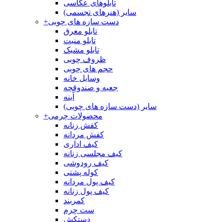
تابلوهای عکاسی
سایر (هنرهای تجسمی)
دست سازه های چوبی
+
تابلو معرق
تابلو منبت
تابلو مشبک
ظروف چوبی
حجم های چوبی
وسایل خانه
جعبه و صندوقچه
آینه
سایر (دست سازه های چوبی)
محصولات چرمی
+
کفش زنانه
کفش مردانه
کیف اداری
کیف مجلسی زنانه
کیف رودوشی
کوله پشتی
کیف پول مردانه
کیف پول زنانه
کمربند
ست چرم
دستکش