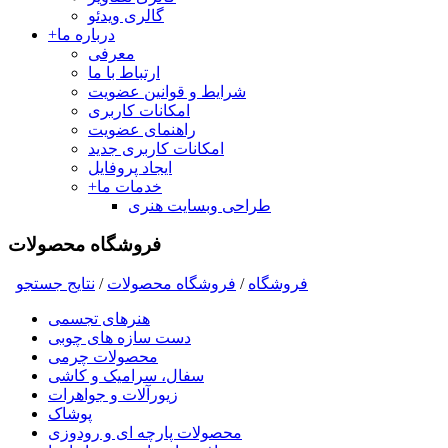
گالری ویدئو
درباره ما
+
معرفی
ارتباط با ما
شرایط و قوانین عضویت
امکانات کاربری
راهنمای عضویت
امکانات کاربری جدید
ایجاد پروفایل
خدمات ما
+
طراحی وبسایت هنری
فروشگاه محصولات
فروشگاه
/
فروشگاه محصولات
/
نتايج جستجو
هنرهای تجسمی
دست سازه های چوبی
محصولات چرمی
سفال، سرامیک و کاشی
زیورآلات و جواهرات
پوشاک
محصولات پارچه ای و رودوزی