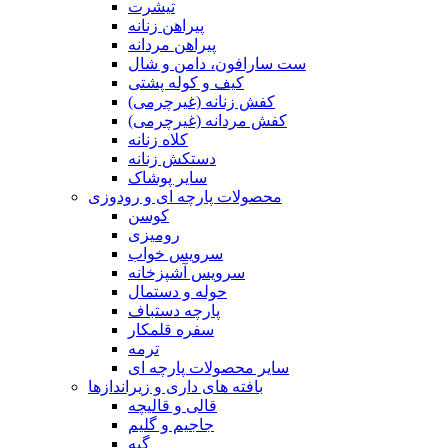
تیشرت
پیراهن زنانه
پیراهن مردانه
ست سارافون، دامن و شال
کیف و کوله پشتی
کفش زنانه (غیرچرمی)
کفش مردانه (غیرچرمی)
کلاه زنانه
دستکش زنانه
سایر پوشاک
محصولات پارچه ای و رودوزی
کوسن
رومیزی
سرویس خواب
سرویس آشپزخانه
حوله و دستمال
پارچه دستباف
سفره قلمکار
ترمه
سایر محصولات پارچه ای
بافته های داری و زیراندازها
قالی و قالیچه
جاجیم و گلیم
گبه