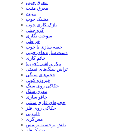
معرق چوب
معرق منبت
منبت
مشبک چوب
نازک کاری چوب
گره چینی
سوخت نگاری
خراطی
جعبه سازی با چوب
دست سازه های چوبی
خاتم کاری
پیکر تراشی (چوب)
تراش سنگ‌های قیمتی
حجم‌های سنگی
فیروزه کوبی
حکاکی روی سنگ
معرق سنگ
چاقو سازی
حجم‌های فلزی سنتی
حکاکی روی فلز
قلمزنی
مس‌گری
نقش برجسته بر مس
مشبک فلز