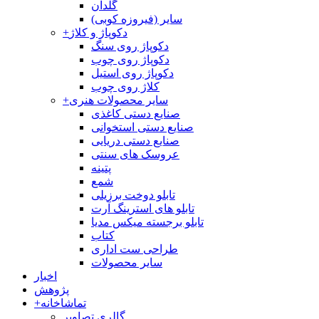
گلدان
سایر (فیروزه کوبی)
دکوپاژ و کلاژ
+
دکوپاژ روی سنگ
دکوپاژ روی چوب
دکوپاژ روی استیل
کلاژ روی چوب
سایر محصولات هنری
+
صنایع دستی کاغذی
صنایع دستی استخوانی
صنایع دستی دریایی
عروسک های سنتی
پتینه
شمع
تابلو دوخت برزیلی
تابلو های استرینگ آرت
تابلو برجسته میکس مدیا
کتاب
طراحی ست اداری
سایر محصولات
اخبار
پژوهش
تماشاخانه
+
گالری تصاویر