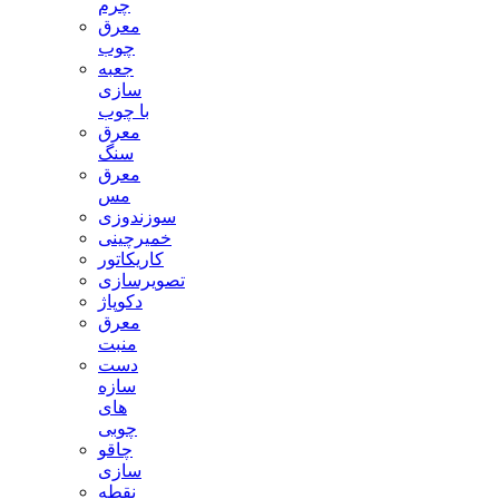
چرم
معرق
چوب
جعبه
سازی
با چوب
معرق
سنگ
معرق
مس
سوزندوزی
خمیرچینی
کاریکاتور
تصویرسازی
دکوپاژ
معرق
منبت
دست
سازه
های
چوبی
چاقو
سازی
نقطه