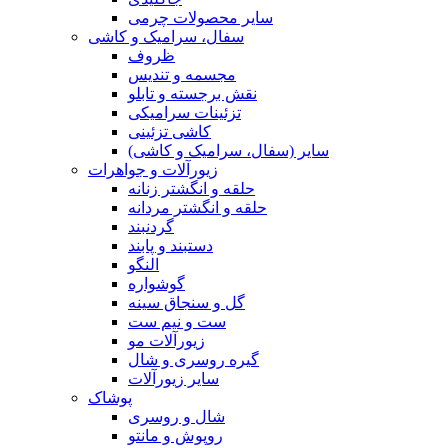
سایر محصولات چرمی
سفال، سرامیک و کاشی
ظروف
مجسمه و تندیس
نقش برجسته و تابلو
تزئینات سرامیکی
کاشی تزئینی
سایر (سفال، سرامیک و کاشی)
زیورآلات و جواهرات
حلقه و انگشتر زنانه
حلقه و انگشتر مردانه
گردنبند
دستبند و پابند
النگو
گوشواره
گل و سنجاق سینه
ست و نیم ست
زیورآلات مو
گیره روسری و شال
سایر زیورآلات
پوشاک
شال و روسری
روپوش و مانتو