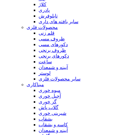
کلاژ
پادری
تابلوفرش
سایر بافته های داری
محصولات فلزی
قلم زنی
ظروف مسی
دکورهای مسی
ظروف برنجی
دکورهای برنجی
ساعت
آیینه و شمعدان
لوستر
سایر محصولات فلزی
میناکاری
میوه خوری
آجیل خوری
گز خوری
گلاب پاش
شیرینی خوری
بشقاب
کاسه و بشقاب
آیینه و شمعدان