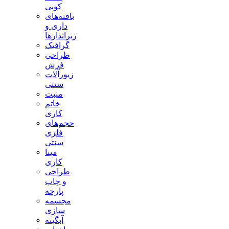
کوبی
بافته‌های
داری و
زیراندازها
گرافیک
طراحی
فرش
زیورآلات
سنتی
منبت
خاتم
کاری
حجم‌های
فلزی
سنتی
مینا
کاری
طراحی
و چاپ
پارچه
مجسمه
سازی
آبگینه