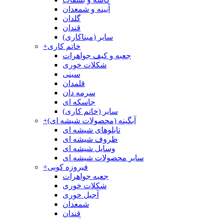
آیینه و شمعدان
گلدان
قندان
سایر (میناکاری)
خاتم کاری
+
جعبه و کیف جواهرات
شکلات خوری
سینی
قلمدان
سرمه دان
جاسکه ای
سایر (خاتم کاری)
آبگینه (محصولات شیشه ای)
+
تابلوهای شیشه ای
ظروف شیشه ای
وسایل شیشه ای
سایر محصولات شیشه ای
فیروزه کوبی
+
جعبه جواهرات
شکلات خوری
آجیل خوری
شمعدان
قندان