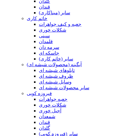
گلدان
قندان
سایر (میناکاری)
خاتم کاری
جعبه و کیف جواهرات
شکلات خوری
سینی
قلمدان
سرمه دان
جاسکه ای
سایر (خاتم کاری)
آبگینه (محصولات شیشه ای)
تابلوهای شیشه ای
ظروف شیشه ای
وسایل شیشه ای
سایر محصولات شیشه ای
فیروزه کوبی
جعبه جواهرات
شکلات خوری
آجیل خوری
شمعدان
قندان
گلدان
سایر (فیروزه کوبی)