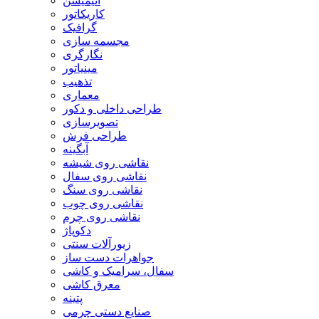
انیمیشن
کاریکاتور
گرافیک
مجسمه سازی
نگارگری
مینیاتور
تذهیب
معماری
طراحی داخلی و دکور
تصویرسازی
طراحی فرش
آبگینه
نقاشی روی شیشه
نقاشی روی سفال
نقاشی روی سنگ
نقاشی روی چوب
نقاشی روی چرم
دکوپاژ
زیورآلات سنتی
جواهرات دست ساز
سفال، سرامیک و کاشی
معرق کاشی
پتینه
صنایع دستی چرمی