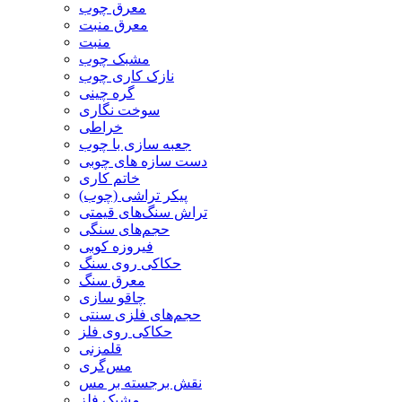
معرق چوب
معرق منبت
منبت
مشبک چوب
نازک کاری چوب
گره چینی
سوخت نگاری
خراطی
جعبه سازی با چوب
دست سازه های چوبی
خاتم کاری
پیکر تراشی (چوب)
تراش سنگ‌های قیمتی
حجم‌های سنگی
فیروزه کوبی
حکاکی روی سنگ
معرق سنگ
چاقو سازی
حجم‌های فلزی سنتی
حکاکی روی فلز
قلمزنی
مس‌گری
نقش برجسته بر مس
مشبک فلز