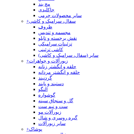
مچ بند
جاکلیدی
سایر محصولات چرمی
سفال، سرامیک و کاشی
+
ظروف
مجسمه و تندیس
نقش برجسته و تابلو
تزئینات سرامیکی
کاشی تزئینی
سایر (سفال، سرامیک و کاشی)
زیورآلات و جواهرات
+
حلقه و انگشتر زنانه
حلقه و انگشتر مردانه
گردنبند
دستبند و پابند
النگو
گوشواره
گل و سنجاق سینه
ست و نیم ست
زیورآلات مو
گیره روسری و شال
سایر زیورآلات
پوشاک
+