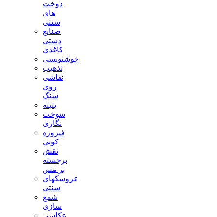
دوخت
های
سنتی
صنایع
دستی
کاغذی
خوشنویسی
تذهیب
نقاشی
روی
سنگ
پتینه
سوخت
نگاری
فیروزه
کوبی
نقش
برجسته
بر مس
عروسکهای
سنتی
شمع
سازی
عکاسی