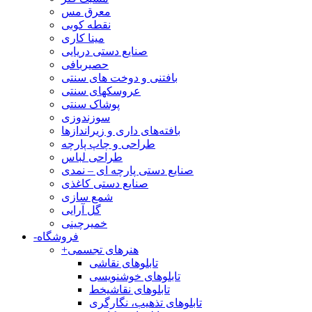
معرق مس
نقطه کوبی
مینا کاری
صنایع دستی دریایی
حصیربافی
بافتنی‌ و دوخت های سنتی
عروسکهای سنتی
پوشاک سنتی
سوزندوزی
بافته‌های داری و زیراندازها
طراحی و چاپ پارچه
طراحی لباس
صنایع دستی پارچه ای – نمدی
صنایع دستی کاغذی
شمع سازی
گل آرایی
خمیرچینی
فروشگاه
-
هنرهای تجسمی
+
تابلوهای نقاشی
تابلوهای خوشنویسی
تابلوهای نقاشیخط
تابلوهای تذهیب، نگارگری