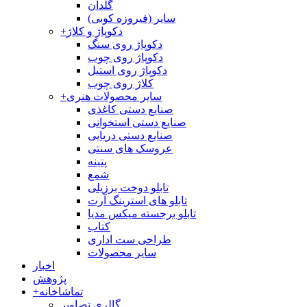
گلدان
سایر (فیروزه کوبی)
دکوپاژ و کلاژ
+
دکوپاژ روی سنگ
دکوپاژ روی چوب
دکوپاژ روی استیل
کلاژ روی چوب
سایر محصولات هنری
+
صنایع دستی کاغذی
صنایع دستی استخوانی
صنایع دستی دریایی
عروسک های سنتی
پتینه
شمع
تابلو دوخت برزیلی
تابلو های استرینگ آرت
تابلو برجسته میکس مدیا
کتاب
طراحی ست اداری
سایر محصولات
اخبار
پژوهش
تماشاخانه
+
گالری تصاویر