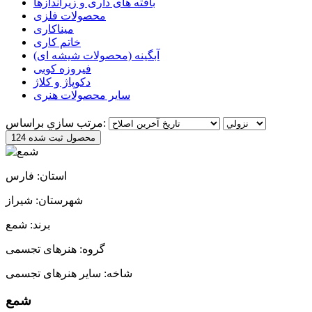
بافته های داری و زیراندازها
محصولات فلزی
میناکاری
خاتم کاری
آبگینه (محصولات شیشه ای)
فیروزه کوبی
دکوپاژ و کلاژ
سایر محصولات هنری
مرتب سازي براساس:
124 محصول ثبت شده
استان: فارس
شهرستان: شیراز
برند: شمع
گروه: هنرهای تجسمی
شاخه: سایر هنرهای تجسمی
شمع