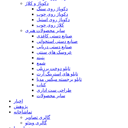
دکوپاژ و کلاژ
دکوپاژ روی سنگ
دکوپاژ روی چوب
دکوپاژ روی استیل
کلاژ روی چوب
سایر محصولات هنری
صنایع دستی کاغذی
صنایع دستی استخوانی
صنایع دستی دریایی
عروسک های سنتی
پتینه
شمع
تابلو دوخت برزیلی
تابلو های استرینگ آرت
تابلو برجسته میکس مدیا
کتاب
طراحی ست اداری
سایر محصولات
اخبار
پژوهش
تماشاخانه
گالری تصاویر
گالری ویدئو