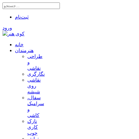
ثبت‌نام
ورود
خانه
هنرمندان
طراحی
و
نقاشی
نگارگری
نقاشی
روی
شیشه
سفال،
سرامیک
و
کاشی
نازک
کاری
چوب
تراش