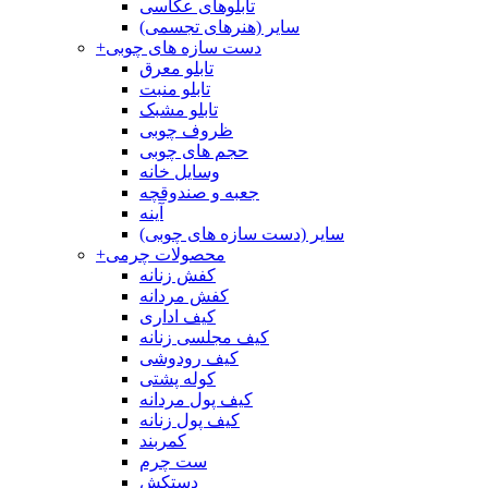
تابلوهای عکاسی
سایر (هنرهای تجسمی)
دست سازه های چوبی
+
تابلو معرق
تابلو منبت
تابلو مشبک
ظروف چوبی
حجم های چوبی
وسایل خانه
جعبه و صندوقچه
آینه
سایر (دست سازه های چوبی)
محصولات چرمی
+
کفش زنانه
کفش مردانه
کیف اداری
کیف مجلسی زنانه
کیف رودوشی
کوله پشتی
کیف پول مردانه
کیف پول زنانه
کمربند
ست چرم
دستکش