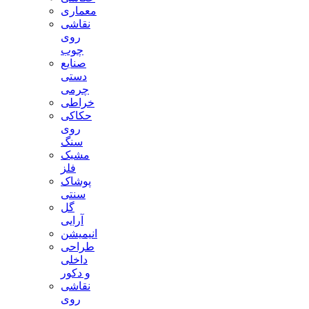
معماری
نقاشی
روی
چوب
صنایع
دستی
چرمی
خراطی
حکاکی
روی
سنگ
مشبک
فلز
پوشاک
سنتی
گل
آرایی
انیمیشن
طراحی
داخلی
و دکور
نقاشی
روی