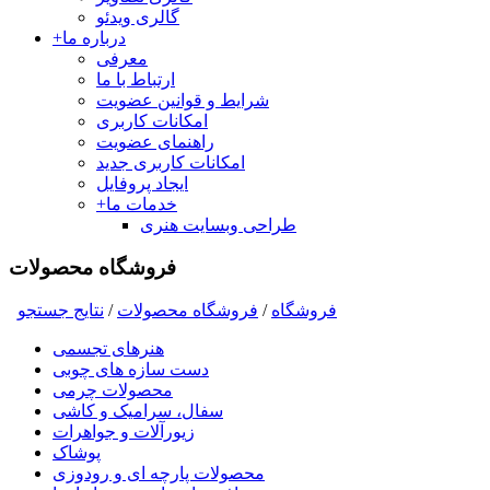
گالری ویدئو
درباره ما
+
معرفی
ارتباط با ما
شرایط و قوانین عضویت
امکانات کاربری
راهنمای عضویت
امکانات کاربری جدید
ایجاد پروفایل
خدمات ما
+
طراحی وبسایت هنری
فروشگاه محصولات
فروشگاه
/
فروشگاه محصولات
/
نتايج جستجو
هنرهای تجسمی
دست سازه های چوبی
محصولات چرمی
سفال، سرامیک و کاشی
زیورآلات و جواهرات
پوشاک
محصولات پارچه ای و رودوزی