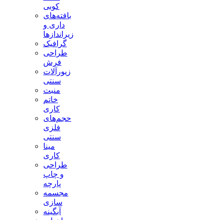
کوبی
بافته‌های
داری و
زیراندازها
گرافیک
طراحی
فرش
زیورآلات
سنتی
منبت
خاتم
کاری
حجم‌های
فلزی
سنتی
مینا
کاری
طراحی
و چاپ
پارچه
مجسمه
سازی
آبگینه