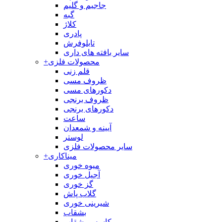
جاجیم و گلیم
گبه
کلاژ
پادری
تابلوفرش
سایر بافته های داری
محصولات فلزی
+
قلم زنی
ظروف مسی
دکورهای مسی
ظروف برنجی
دکورهای برنجی
ساعت
آیینه و شمعدان
لوستر
سایر محصولات فلزی
میناکاری
+
میوه خوری
آجیل خوری
گز خوری
گلاب پاش
شیرینی خوری
بشقاب
کاسه و بشقاب