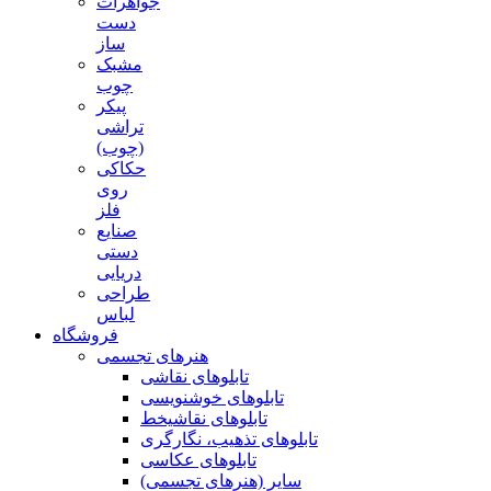
جواهرات
دست
ساز
مشبک
چوب
پیکر
تراشی
(چوب)
حکاکی
روی
فلز
صنایع
دستی
دریایی
طراحی
لباس
فروشگاه
هنرهای تجسمی
تابلوهای نقاشی
تابلوهای خوشنویسی
تابلوهای نقاشیخط
تابلوهای تذهیب، نگارگری
تابلوهای عکاسی
سایر (هنرهای تجسمی)