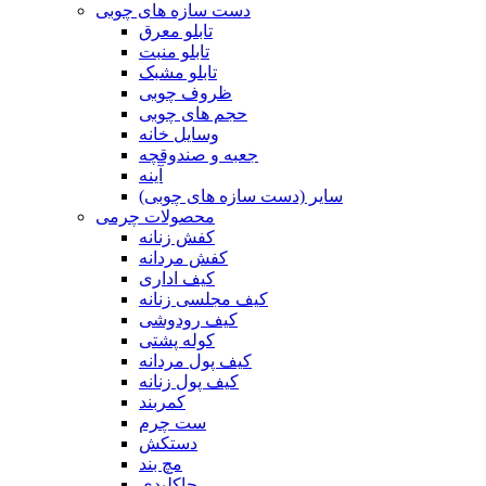
دست سازه های چوبی
تابلو معرق
تابلو منبت
تابلو مشبک
ظروف چوبی
حجم های چوبی
وسایل خانه
جعبه و صندوقچه
آینه
سایر (دست سازه های چوبی)
محصولات چرمی
کفش زنانه
کفش مردانه
کیف اداری
کیف مجلسی زنانه
کیف رودوشی
کوله پشتی
کیف پول مردانه
کیف پول زنانه
کمربند
ست چرم
دستکش
مچ بند
جاکلیدی