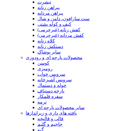
تیشرت
پیراهن زنانه
پیراهن مردانه
ست سارافون، دامن و شال
کیف و کوله پشتی
کفش زنانه (غیرچرمی)
کفش مردانه (غیرچرمی)
کلاه زنانه
دستکش زنانه
سایر پوشاک
محصولات پارچه ای و رودوزی
کوسن
رومیزی
سرویس خواب
سرویس آشپزخانه
حوله و دستمال
پارچه دستباف
سفره قلمکار
ترمه
سایر محصولات پارچه ای
بافته های داری و زیراندازها
قالی و قالیچه
جاجیم و گلیم
گبه