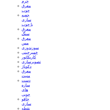
چرم
معرق
چوب
جعبه
سازی
با چوب
معرق
سنگ
معرق
مس
سوزندوزی
خمیرچینی
کاریکاتور
تصویرسازی
دکوپاژ
معرق
منبت
دست
سازه
های
چوبی
چاقو
سازی
نقطه