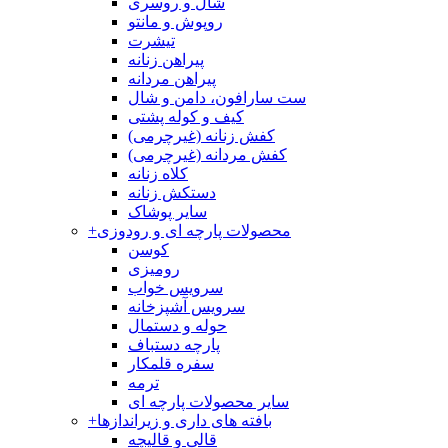
شال و روسری
روپوش و مانتو
تیشرت
پیراهن زنانه
پیراهن مردانه
ست سارافون، دامن و شال
کیف و کوله پشتی
کفش زنانه (غیرچرمی)
کفش مردانه (غیرچرمی)
کلاه زنانه
دستکش زنانه
سایر پوشاک
محصولات پارچه ای و رودوزی
+
کوسن
رومیزی
سرویس خواب
سرویس آشپزخانه
حوله و دستمال
پارچه دستباف
سفره قلمکار
ترمه
سایر محصولات پارچه ای
بافته های داری و زیراندازها
+
قالی و قالیچه