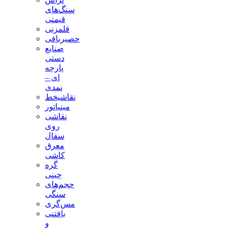
سنگ‌های
قیمتی
قلمزنی
حصیربافی
صنایع
دستی
پارچه
ای –
نمدی
نقاشیخط
مینیاتور
نقاشی
روی
سفال
معرق
کاشی
گره
چینی
حجم‌های
سنگی
مس‌گری
بافتنی‌
و