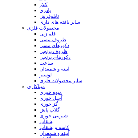
کلاژ
پادری
تابلوفرش
سایر بافته های داری
محصولات فلزی
قلم زنی
ظروف مسی
دکورهای مسی
ظروف برنجی
دکورهای برنجی
ساعت
آیینه و شمعدان
لوستر
سایر محصولات فلزی
میناکاری
میوه خوری
آجیل خوری
گز خوری
گلاب پاش
شیرینی خوری
بشقاب
کاسه و بشقاب
آیینه و شمعدان