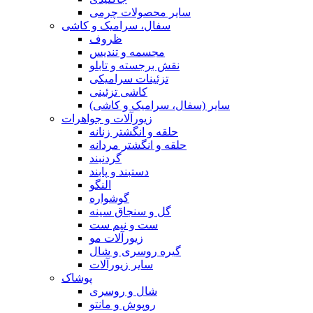
سایر محصولات چرمی
سفال، سرامیک و کاشی
ظروف
مجسمه و تندیس
نقش برجسته و تابلو
تزئینات سرامیکی
کاشی تزئینی
سایر (سفال، سرامیک و کاشی)
زیورآلات و جواهرات
حلقه و انگشتر زنانه
حلقه و انگشتر مردانه
گردنبند
دستبند و پابند
النگو
گوشواره
گل و سنجاق سینه
ست و نیم ست
زیورآلات مو
گیره روسری و شال
سایر زیورآلات
پوشاک
شال و روسری
روپوش و مانتو