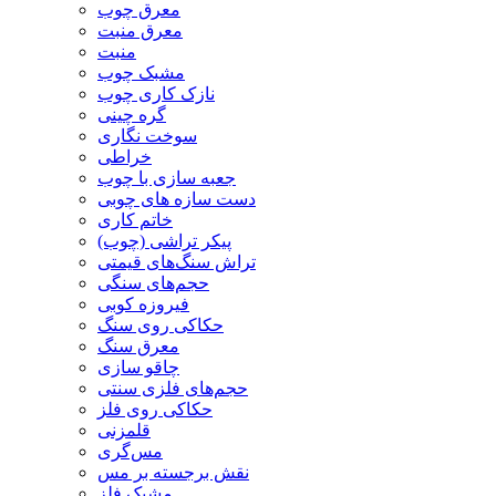
معرق چوب
معرق منبت
منبت
مشبک چوب
نازک کاری چوب
گره چینی
سوخت نگاری
خراطی
جعبه سازی با چوب
دست سازه های چوبی
خاتم کاری
پیکر تراشی (چوب)
تراش سنگ‌های قیمتی
حجم‌های سنگی
فیروزه کوبی
حکاکی روی سنگ
معرق سنگ
چاقو سازی
حجم‌های فلزی سنتی
حکاکی روی فلز
قلمزنی
مس‌گری
نقش برجسته بر مس
مشبک فلز