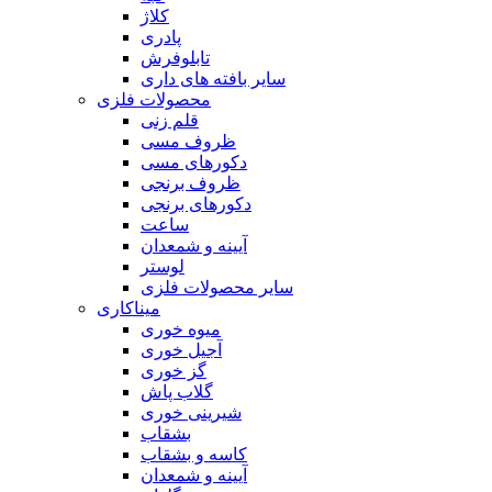
کلاژ
پادری
تابلوفرش
سایر بافته های داری
محصولات فلزی
قلم زنی
ظروف مسی
دکورهای مسی
ظروف برنجی
دکورهای برنجی
ساعت
آیینه و شمعدان
لوستر
سایر محصولات فلزی
میناکاری
میوه خوری
آجیل خوری
گز خوری
گلاب پاش
شیرینی خوری
بشقاب
کاسه و بشقاب
آیینه و شمعدان