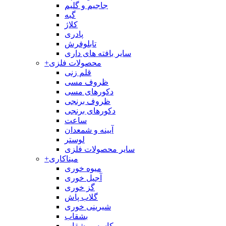
جاجیم و گلیم
گبه
کلاژ
پادری
تابلوفرش
سایر بافته های داری
محصولات فلزی
+
قلم زنی
ظروف مسی
دکورهای مسی
ظروف برنجی
دکورهای برنجی
ساعت
آیینه و شمعدان
لوستر
سایر محصولات فلزی
میناکاری
+
میوه خوری
آجیل خوری
گز خوری
گلاب پاش
شیرینی خوری
بشقاب
کاسه و بشقاب