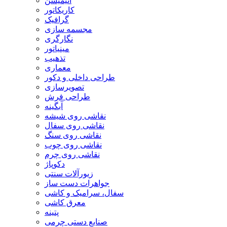
انیمیشن
کاریکاتور
گرافیک
مجسمه سازی
نگارگری
مینیاتور
تذهیب
معماری
طراحی داخلی و دکور
تصویرسازی
طراحی فرش
آبگینه
نقاشی روی شیشه
نقاشی روی سفال
نقاشی روی سنگ
نقاشی روی چوب
نقاشی روی چرم
دکوپاژ
زیورآلات سنتی
جواهرات دست ساز
سفال، سرامیک و کاشی
معرق کاشی
پتینه
صنایع دستی چرمی