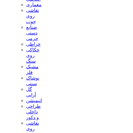
معماری
نقاشی
روی
چوب
صنایع
دستی
چرمی
خراطی
حکاکی
روی
سنگ
مشبک
فلز
پوشاک
سنتی
گل
آرایی
انیمیشن
طراحی
داخلی
و دکور
نقاشی
روی