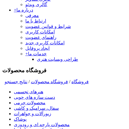
گالری ویدئو
درباره ما
+
معرفی
ارتباط با ما
شرایط و قوانین عضویت
امکانات کاربری
راهنمای عضویت
امکانات کاربری جدید
ایجاد پروفایل
خدمات ما
+
طراحی وبسایت هنری
فروشگاه محصولات
فروشگاه
/
فروشگاه محصولات
/
نتايج جستجو
هنرهای تجسمی
دست سازه های چوبی
محصولات چرمی
سفال، سرامیک و کاشی
زیورآلات و جواهرات
پوشاک
محصولات پارچه ای و رودوزی