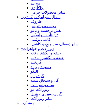
مچ بند
جاکلیدی
سایر محصولات چرمی
سفال، سرامیک و کاشی
+
ظروف
مجسمه و تندیس
نقش برجسته و تابلو
تزئینات سرامیکی
کاشی تزئینی
سایر (سفال، سرامیک و کاشی)
زیورآلات و جواهرات
+
حلقه و انگشتر زنانه
حلقه و انگشتر مردانه
گردنبند
دستبند و پابند
النگو
گوشواره
گل و سنجاق سینه
ست و نیم ست
زیورآلات مو
گیره روسری و شال
سایر زیورآلات
پوشاک
+