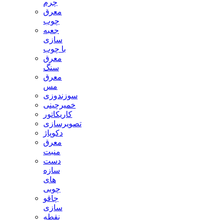
چرم
معرق
چوب
جعبه
سازی
با چوب
معرق
سنگ
معرق
مس
سوزندوزی
خمیرچینی
کاریکاتور
تصویرسازی
دکوپاژ
معرق
منبت
دست
سازه
های
چوبی
چاقو
سازی
نقطه