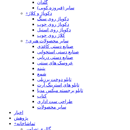
گلدان
سایر (فیروزه کوبی)
دکوپاژ و کلاژ
+
دکوپاژ روی سنگ
دکوپاژ روی چوب
دکوپاژ روی استیل
کلاژ روی چوب
سایر محصولات هنری
+
صنایع دستی کاغذی
صنایع دستی استخوانی
صنایع دستی دریایی
عروسک های سنتی
پتینه
شمع
تابلو دوخت برزیلی
تابلو های استرینگ آرت
تابلو برجسته میکس مدیا
کتاب
طراحی ست اداری
سایر محصولات
اخبار
پژوهش
تماشاخانه
+
گالری تصاویر