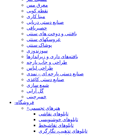
معرق مس
نقطه کوبی
مینا کاری
صنایع دستی دریایی
حصیربافی
بافتنی‌ و دوخت های سنتی
عروسکهای سنتی
پوشاک سنتی
سوزندوزی
بافته‌های داری و زیراندازها
طراحی و چاپ پارچه
طراحی لباس
صنایع دستی پارچه ای – نمدی
صنایع دستی کاغذی
شمع سازی
گل آرایی
خمیرچینی
فروشگاه
-
هنرهای تجسمی
+
تابلوهای نقاشی
تابلوهای خوشنویسی
تابلوهای نقاشیخط
تابلوهای تذهیب، نگارگری