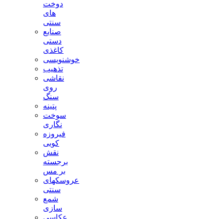
دوخت
های
سنتی
صنایع
دستی
کاغذی
خوشنویسی
تذهیب
نقاشی
روی
سنگ
پتینه
سوخت
نگاری
فیروزه
کوبی
نقش
برجسته
بر مس
عروسکهای
سنتی
شمع
سازی
عکاسی