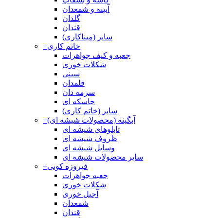
آیینه و شمعدان
گلدان
قندان
سایر (میناکاری)
خاتم کاری
+
جعبه و کیف جواهرات
شکلات خوری
سینی
قلمدان
سرمه دان
جاسکه ای
سایر (خاتم کاری)
آبگینه (محصولات شیشه ای)
+
تابلوهای شیشه ای
ظروف شیشه ای
وسایل شیشه ای
سایر محصولات شیشه ای
فیروزه کوبی
+
جعبه جواهرات
شکلات خوری
آجیل خوری
شمعدان
قندان