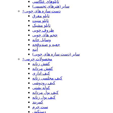
تابلوهای عکاسی
سایر (هنرهای تجسمی)
دست سازه های چوبی
+
تابلو معرق
تابلو منبت
تابلو مشبک
ظروف چوبی
حجم های چوبی
وسایل خانه
جعبه و صندوقچه
آینه
سایر (دست سازه های چوبی)
محصولات چرمی
+
کفش زنانه
کفش مردانه
کیف اداری
کیف مجلسی زنانه
کیف رودوشی
کوله پشتی
کیف پول مردانه
کیف پول زنانه
کمربند
ست چرم
دستکش