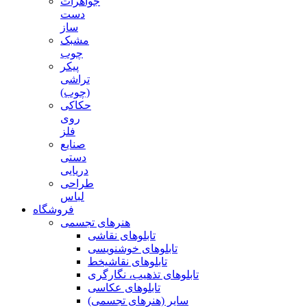
جواهرات
دست
ساز
مشبک
چوب
پیکر
تراشی
(چوب)
حکاکی
روی
فلز
صنایع
دستی
دریایی
طراحی
لباس
فروشگاه
هنرهای تجسمی
تابلوهای نقاشی
تابلوهای خوشنویسی
تابلوهای نقاشیخط
تابلوهای تذهیب، نگارگری
تابلوهای عکاسی
سایر (هنرهای تجسمی)