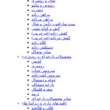
شال و روسری
روپوش و مانتو
تیشرت
پیراهن زنانه
پیراهن مردانه
ست سارافون، دامن و شال
کیف و کوله پشتی
کفش زنانه (غیرچرمی)
کفش مردانه (غیرچرمی)
کلاه زنانه
دستکش زنانه
سایر پوشاک
محصولات پارچه ای و رودوزی
+
کوسن
رومیزی
سرویس خواب
سرویس آشپزخانه
حوله و دستمال
پارچه دستباف
سفره قلمکار
ترمه
سایر محصولات پارچه ای
بافته های داری و زیراندازها
+
قالی و قالیچه