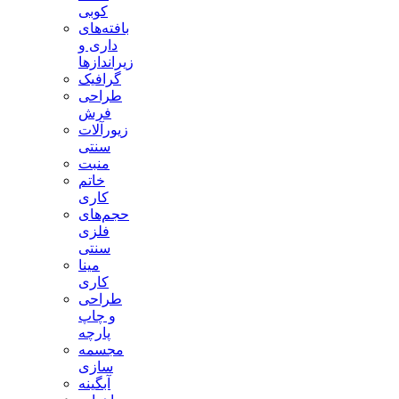
کوبی
بافته‌های
داری و
زیراندازها
گرافیک
طراحی
فرش
زیورآلات
سنتی
منبت
خاتم
کاری
حجم‌های
فلزی
سنتی
مینا
کاری
طراحی
و چاپ
پارچه
مجسمه
سازی
آبگینه