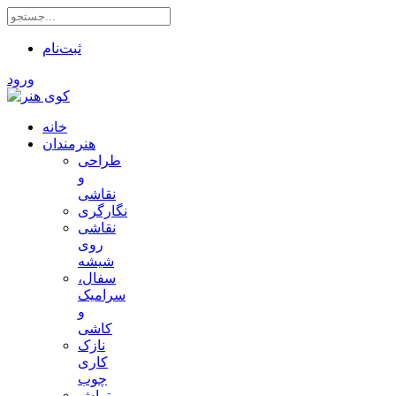
ثبت‌نام
ورود
خانه
هنرمندان
طراحی
و
نقاشی
نگارگری
نقاشی
روی
شیشه
سفال،
سرامیک
و
کاشی
نازک
کاری
چوب
تراش