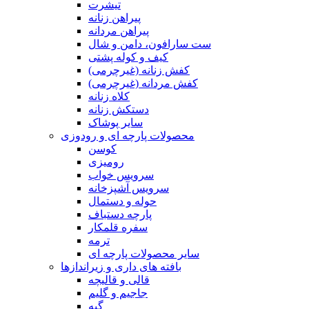
تیشرت
پیراهن زنانه
پیراهن مردانه
ست سارافون، دامن و شال
کیف و کوله پشتی
کفش زنانه (غیرچرمی)
کفش مردانه (غیرچرمی)
کلاه زنانه
دستکش زنانه
سایر پوشاک
محصولات پارچه ای و رودوزی
کوسن
رومیزی
سرویس خواب
سرویس آشپزخانه
حوله و دستمال
پارچه دستباف
سفره قلمکار
ترمه
سایر محصولات پارچه ای
بافته های داری و زیراندازها
قالی و قالیچه
جاجیم و گلیم
گبه