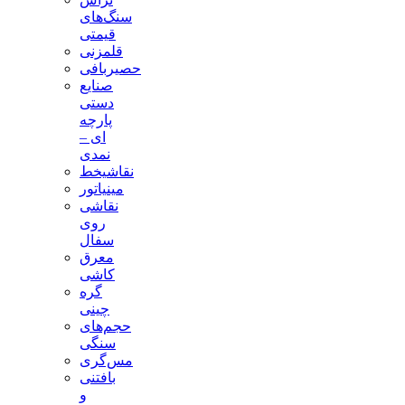
سنگ‌های
قیمتی
قلمزنی
حصیربافی
صنایع
دستی
پارچه
ای –
نمدی
نقاشیخط
مینیاتور
نقاشی
روی
سفال
معرق
کاشی
گره
چینی
حجم‌های
سنگی
مس‌گری
بافتنی‌
و