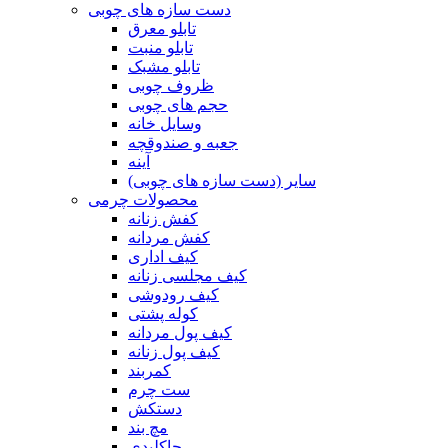
دست سازه های چوبی
تابلو معرق
تابلو منبت
تابلو مشبک
ظروف چوبی
حجم های چوبی
وسایل خانه
جعبه و صندوقچه
آینه
سایر (دست سازه های چوبی)
محصولات چرمی
کفش زنانه
کفش مردانه
کیف اداری
کیف مجلسی زنانه
کیف رودوشی
کوله پشتی
کیف پول مردانه
کیف پول زنانه
کمربند
ست چرم
دستکش
مچ بند
جاکلیدی