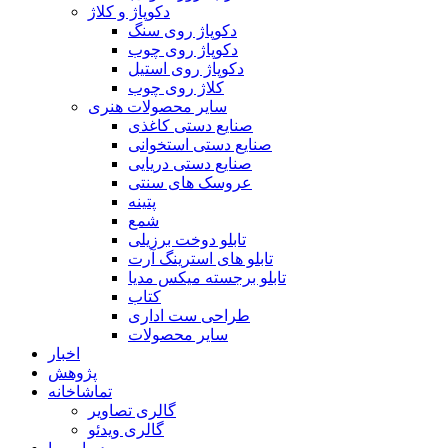
دکوپاژ و کلاژ
دکوپاژ روی سنگ
دکوپاژ روی چوب
دکوپاژ روی استیل
کلاژ روی چوب
سایر محصولات هنری
صنایع دستی کاغذی
صنایع دستی استخوانی
صنایع دستی دریایی
عروسک های سنتی
پتینه
شمع
تابلو دوخت برزیلی
تابلو های استرینگ آرت
تابلو برجسته میکس مدیا
کتاب
طراحی ست اداری
سایر محصولات
اخبار
پژوهش
تماشاخانه
گالری تصاویر
گالری ویدئو