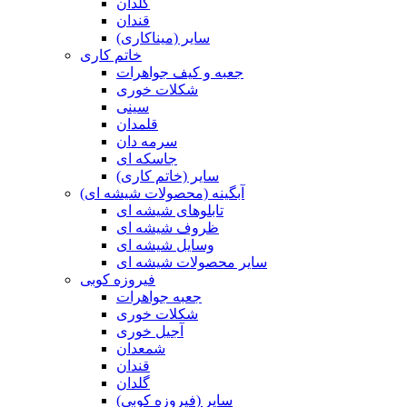
گلدان
قندان
سایر (میناکاری)
خاتم کاری
جعبه و کیف جواهرات
شکلات خوری
سینی
قلمدان
سرمه دان
جاسکه ای
سایر (خاتم کاری)
آبگینه (محصولات شیشه ای)
تابلوهای شیشه ای
ظروف شیشه ای
وسایل شیشه ای
سایر محصولات شیشه ای
فیروزه کوبی
جعبه جواهرات
شکلات خوری
آجیل خوری
شمعدان
قندان
گلدان
سایر (فیروزه کوبی)