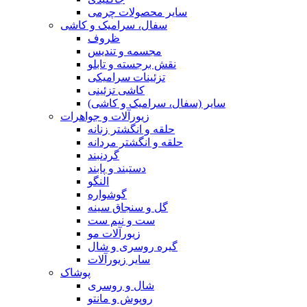
سایر محصولات چرمی
سفال، سرامیک و کاشی
ظروف
مجسمه و تندیس
نقش برجسته و تابلو
تزئینات سرامیکی
کاشی تزئینی
سایر (سفال، سرامیک و کاشی)
زیورآلات و جواهرات
حلقه و انگشتر زنانه
حلقه و انگشتر مردانه
گردنبند
دستبند و پابند
النگو
گوشواره
گل و سنجاق سینه
ست و نیم ست
زیورآلات مو
گیره روسری و شال
سایر زیورآلات
پوشاک
شال و روسری
روپوش و مانتو