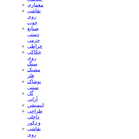
معماری
نقاشی
روی
چوب
صنایع
دستی
چرمی
خراطی
حکاکی
روی
سنگ
مشبک
فلز
پوشاک
سنتی
گل
آرایی
انیمیشن
طراحی
داخلی
و دکور
نقاشی
روی