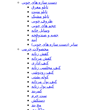
دست سازه های چوبی
تابلو معرق
تابلو منبت
تابلو مشبک
ظروف چوبی
حجم های چوبی
وسایل خانه
جعبه و صندوقچه
آینه
سایر (دست سازه های چوبی)
محصولات چرمی
کفش زنانه
کفش مردانه
کیف اداری
کیف مجلسی زنانه
کیف رودوشی
کوله پشتی
کیف پول مردانه
کیف پول زنانه
کمربند
ست چرم
دستکش
مچ بند
جاکلیدی