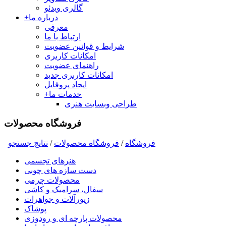
گالری ویدئو
درباره ما
+
معرفی
ارتباط با ما
شرایط و قوانین عضویت
امکانات کاربری
راهنمای عضویت
امکانات کاربری جدید
ایجاد پروفایل
خدمات ما
+
طراحی وبسایت هنری
فروشگاه محصولات
فروشگاه
/
فروشگاه محصولات
/
نتايج جستجو
هنرهای تجسمی
دست سازه های چوبی
محصولات چرمی
سفال، سرامیک و کاشی
زیورآلات و جواهرات
پوشاک
محصولات پارچه ای و رودوزی