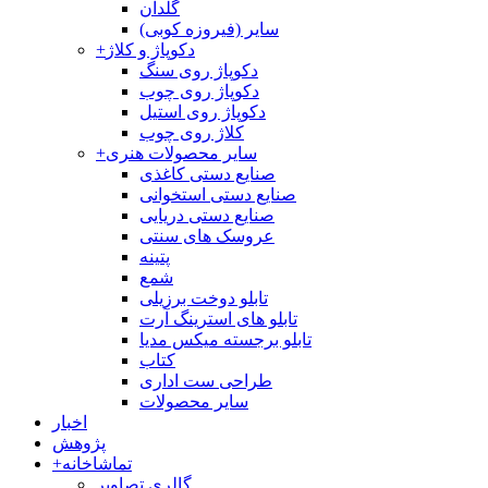
گلدان
سایر (فیروزه کوبی)
دکوپاژ و کلاژ
+
دکوپاژ روی سنگ
دکوپاژ روی چوب
دکوپاژ روی استیل
کلاژ روی چوب
سایر محصولات هنری
+
صنایع دستی کاغذی
صنایع دستی استخوانی
صنایع دستی دریایی
عروسک های سنتی
پتینه
شمع
تابلو دوخت برزیلی
تابلو های استرینگ آرت
تابلو برجسته میکس مدیا
کتاب
طراحی ست اداری
سایر محصولات
اخبار
پژوهش
تماشاخانه
+
گالری تصاویر