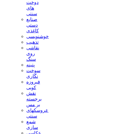
دوخت
های
سنتی
صنایع
دستی
کاغذی
خوشنویسی
تذهیب
نقاشی
روی
سنگ
پتینه
سوخت
نگاری
فیروزه
کوبی
نقش
برجسته
بر مس
عروسکهای
سنتی
شمع
سازی
عکاسی