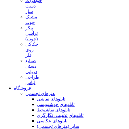
جواهرات
دست
ساز
مشبک
چوب
پیکر
تراشی
(چوب)
حکاکی
روی
فلز
صنایع
دستی
دریایی
طراحی
لباس
فروشگاه
هنرهای تجسمی
تابلوهای نقاشی
تابلوهای خوشنویسی
تابلوهای نقاشیخط
تابلوهای تذهیب، نگارگری
تابلوهای عکاسی
سایر (هنرهای تجسمی)