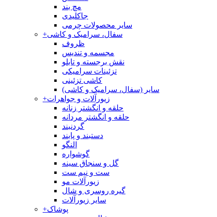
مچ بند
جاکلیدی
سایر محصولات چرمی
سفال، سرامیک و کاشی
+
ظروف
مجسمه و تندیس
نقش برجسته و تابلو
تزئینات سرامیکی
کاشی تزئینی
سایر (سفال، سرامیک و کاشی)
زیورآلات و جواهرات
+
حلقه و انگشتر زنانه
حلقه و انگشتر مردانه
گردنبند
دستبند و پابند
النگو
گوشواره
گل و سنجاق سینه
ست و نیم ست
زیورآلات مو
گیره روسری و شال
سایر زیورآلات
پوشاک
+