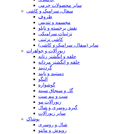
سایر محصولات چرمی
سفال، سرامیک و کاشی
ظروف
مجسمه و تندیس
نقش برجسته و تابلو
تزئینات سرامیکی
کاشی تزئینی
سایر (سفال، سرامیک و کاشی)
زیورآلات و جواهرات
حلقه و انگشتر زنانه
حلقه و انگشتر مردانه
گردنبند
دستبند و پابند
النگو
گوشواره
گل و سنجاق سینه
ست و نیم ست
زیورآلات مو
گیره روسری و شال
سایر زیورآلات
پوشاک
شال و روسری
روپوش و مانتو