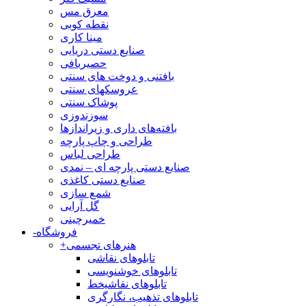
معرق مس
نقطه کوبی
مینا کاری
صنایع دستی دریایی
حصیربافی
بافتنی‌ و دوخت های سنتی
عروسکهای سنتی
پوشاک سنتی
سوزندوزی
بافته‌های داری و زیراندازها
طراحی و چاپ پارچه
طراحی لباس
صنایع دستی پارچه ای – نمدی
صنایع دستی کاغذی
شمع سازی
گل آرایی
خمیرچینی
فروشگاه
-
هنرهای تجسمی
+
تابلوهای نقاشی
تابلوهای خوشنویسی
تابلوهای نقاشیخط
تابلوهای تذهیب، نگارگری