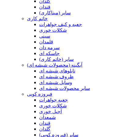
گلدان
قندان
سایر (میناکاری)
خاتم کاری
جعبه و کیف جواهرات
شکلات خوری
سینی
قلمدان
سرمه دان
جاسکه ای
سایر (خاتم کاری)
آبگینه (محصولات شیشه ای)
تابلوهای شیشه ای
ظروف شیشه ای
وسایل شیشه ای
سایر محصولات شیشه ای
فیروزه کوبی
جعبه جواهرات
شکلات خوری
آجیل خوری
شمعدان
قندان
گلدان
سایر (فیروزه کوبی)