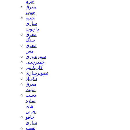
چرم
معرق
چوب
جعبه
سازی
با چوب
معرق
سنگ
معرق
مس
سوزندوزی
خمیرچینی
کاریکاتور
تصویرسازی
دکوپاژ
معرق
منبت
دست
سازه
های
چوبی
چاقو
سازی
نقطه