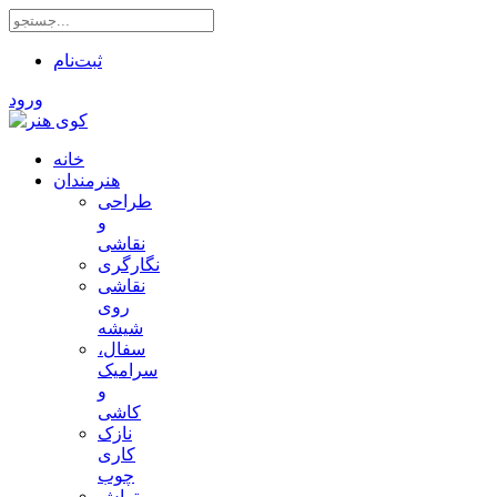
ثبت‌نام
ورود
خانه
هنرمندان
طراحی
و
نقاشی
نگارگری
نقاشی
روی
شیشه
سفال،
سرامیک
و
کاشی
نازک
کاری
چوب
تراش