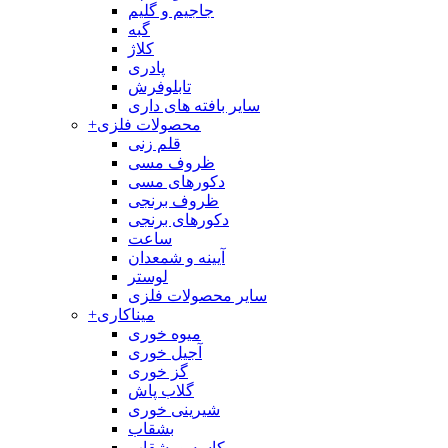
جاجیم و گلیم
گبه
کلاژ
پادری
تابلوفرش
سایر بافته های داری
محصولات فلزی
+
قلم زنی
ظروف مسی
دکورهای مسی
ظروف برنجی
دکورهای برنجی
ساعت
آیینه و شمعدان
لوستر
سایر محصولات فلزی
میناکاری
+
میوه خوری
آجیل خوری
گز خوری
گلاب پاش
شیرینی خوری
بشقاب
کاسه و بشقاب