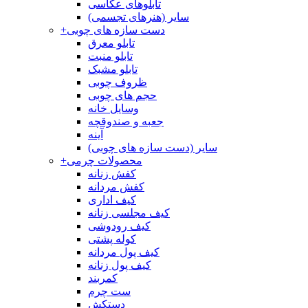
تابلوهای عکاسی
سایر (هنرهای تجسمی)
دست سازه های چوبی
+
تابلو معرق
تابلو منبت
تابلو مشبک
ظروف چوبی
حجم های چوبی
وسایل خانه
جعبه و صندوقچه
آینه
سایر (دست سازه های چوبی)
محصولات چرمی
+
کفش زنانه
کفش مردانه
کیف اداری
کیف مجلسی زنانه
کیف رودوشی
کوله پشتی
کیف پول مردانه
کیف پول زنانه
کمربند
ست چرم
دستکش