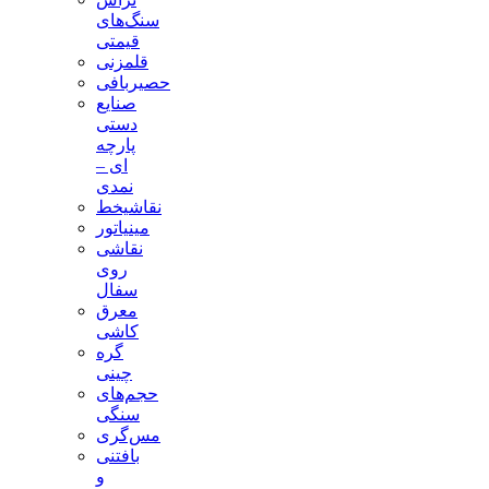
سنگ‌های
قیمتی
قلمزنی
حصیربافی
صنایع
دستی
پارچه
ای –
نمدی
نقاشیخط
مینیاتور
نقاشی
روی
سفال
معرق
کاشی
گره
چینی
حجم‌های
سنگی
مس‌گری
بافتنی‌
و