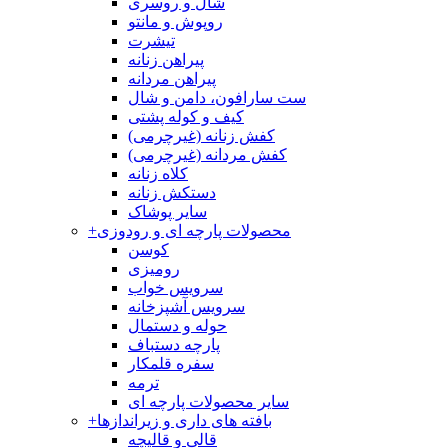
شال و روسری
روپوش و مانتو
تیشرت
پیراهن زنانه
پیراهن مردانه
ست سارافون، دامن و شال
کیف و کوله پشتی
کفش زنانه (غیرچرمی)
کفش مردانه (غیرچرمی)
کلاه زنانه
دستکش زنانه
سایر پوشاک
محصولات پارچه ای و رودوزی
+
کوسن
رومیزی
سرویس خواب
سرویس آشپزخانه
حوله و دستمال
پارچه دستباف
سفره قلمکار
ترمه
سایر محصولات پارچه ای
بافته های داری و زیراندازها
+
قالی و قالیچه