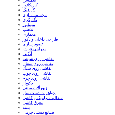
انیمیشن
کاریکاتور
گرافیک
مجسمه سازی
نگارگری
مینیاتور
تذهیب
معماری
طراحی داخلی و دکور
تصویرسازی
طراحی فرش
آبگینه
نقاشی روی شیشه
نقاشی روی سفال
نقاشی روی سنگ
نقاشی روی چوب
نقاشی روی چرم
دکوپاژ
زیورآلات سنتی
جواهرات دست ساز
سفال، سرامیک و کاشی
معرق کاشی
پتینه
صنایع دستی چرمی