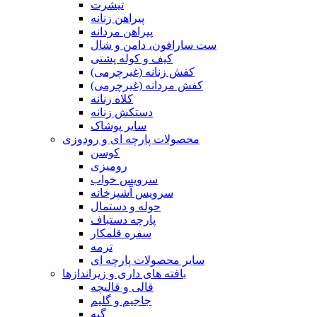
تیشرت
پیراهن زنانه
پیراهن مردانه
ست سارافون، دامن و شال
کیف و کوله پشتی
کفش زنانه (غیرچرمی)
کفش مردانه (غیرچرمی)
کلاه زنانه
دستکش زنانه
سایر پوشاک
محصولات پارچه ای و رودوزی
کوسن
رومیزی
سرویس خواب
سرویس آشپزخانه
حوله و دستمال
پارچه دستباف
سفره قلمکار
ترمه
سایر محصولات پارچه ای
بافته های داری و زیراندازها
قالی و قالیچه
جاجیم و گلیم
گبه