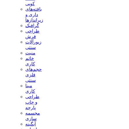
کوبی
بافته‌های
داری و
زیراندازها
گرافیک
طراحی
فرش
زیورآلات
سنتی
منبت
خاتم
کاری
حجم‌های
فلزی
سنتی
مینا
کاری
طراحی
و چاپ
پارچه
مجسمه
سازی
آبگینه