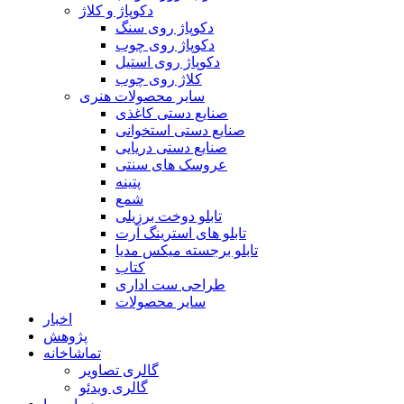
دکوپاژ و کلاژ
دکوپاژ روی سنگ
دکوپاژ روی چوب
دکوپاژ روی استیل
کلاژ روی چوب
سایر محصولات هنری
صنایع دستی کاغذی
صنایع دستی استخوانی
صنایع دستی دریایی
عروسک های سنتی
پتینه
شمع
تابلو دوخت برزیلی
تابلو های استرینگ آرت
تابلو برجسته میکس مدیا
کتاب
طراحی ست اداری
سایر محصولات
اخبار
پژوهش
تماشاخانه
گالری تصاویر
گالری ویدئو