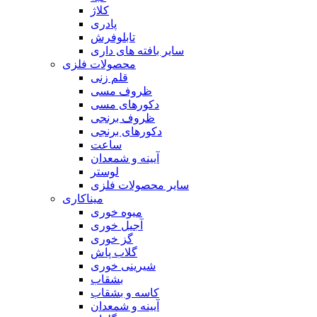
کلاژ
پادری
تابلوفرش
سایر بافته های داری
محصولات فلزی
قلم زنی
ظروف مسی
دکورهای مسی
ظروف برنجی
دکورهای برنجی
ساعت
آیینه و شمعدان
لوستر
سایر محصولات فلزی
میناکاری
میوه خوری
آجیل خوری
گز خوری
گلاب پاش
شیرینی خوری
بشقاب
کاسه و بشقاب
آیینه و شمعدان