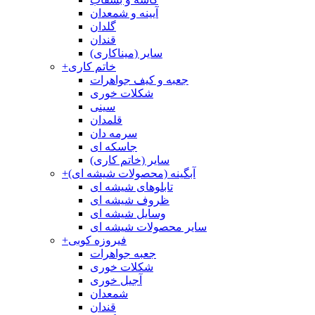
آیینه و شمعدان
گلدان
قندان
سایر (میناکاری)
خاتم کاری
+
جعبه و کیف جواهرات
شکلات خوری
سینی
قلمدان
سرمه دان
جاسکه ای
سایر (خاتم کاری)
آبگینه (محصولات شیشه ای)
+
تابلوهای شیشه ای
ظروف شیشه ای
وسایل شیشه ای
سایر محصولات شیشه ای
فیروزه کوبی
+
جعبه جواهرات
شکلات خوری
آجیل خوری
شمعدان
قندان