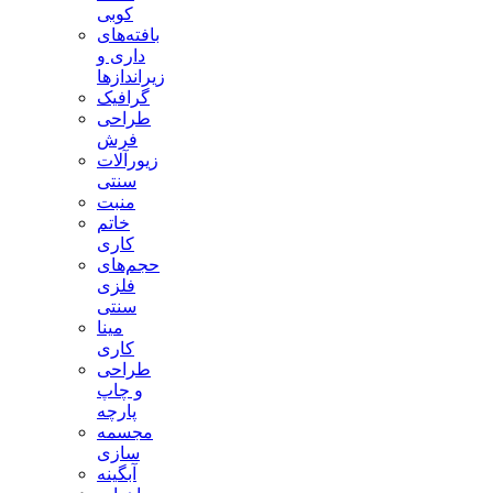
کوبی
بافته‌های
داری و
زیراندازها
گرافیک
طراحی
فرش
زیورآلات
سنتی
منبت
خاتم
کاری
حجم‌های
فلزی
سنتی
مینا
کاری
طراحی
و چاپ
پارچه
مجسمه
سازی
آبگینه