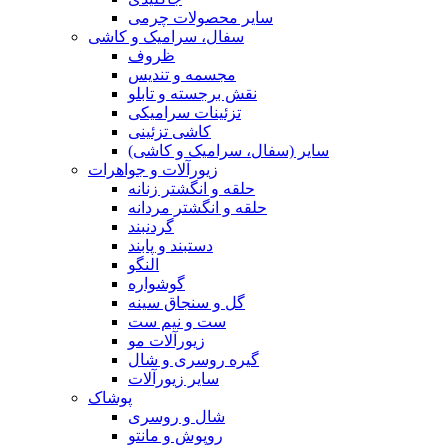
سایر محصولات چرمی
سفال، سرامیک و کاشی
ظروف
مجسمه و تندیس
نقش برجسته و تابلو
تزئینات سرامیکی
کاشی تزئینی
سایر (سفال، سرامیک و کاشی)
زیورآلات و جواهرات
حلقه و انگشتر زنانه
حلقه و انگشتر مردانه
گردنبند
دستبند و پابند
النگو
گوشواره
گل و سنجاق سینه
ست و نیم ست
زیورآلات مو
گیره روسری و شال
سایر زیورآلات
پوشاک
شال و روسری
روپوش و مانتو