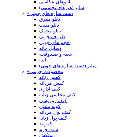
تابلوهای عکاسی
سایر (هنرهای تجسمی)
دست سازه های چوبی
+
تابلو معرق
تابلو منبت
تابلو مشبک
ظروف چوبی
حجم های چوبی
وسایل خانه
جعبه و صندوقچه
آینه
سایر (دست سازه های چوبی)
محصولات چرمی
+
کفش زنانه
کفش مردانه
کیف اداری
کیف مجلسی زنانه
کیف رودوشی
کوله پشتی
کیف پول مردانه
کیف پول زنانه
کمربند
ست چرم
دستکش