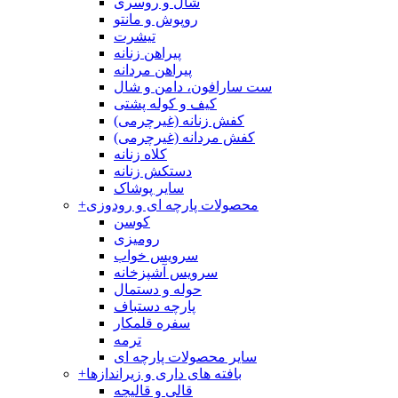
شال و روسری
روپوش و مانتو
تیشرت
پیراهن زنانه
پیراهن مردانه
ست سارافون، دامن و شال
کیف و کوله پشتی
کفش زنانه (غیرچرمی)
کفش مردانه (غیرچرمی)
کلاه زنانه
دستکش زنانه
سایر پوشاک
محصولات پارچه ای و رودوزی
+
کوسن
رومیزی
سرویس خواب
سرویس آشپزخانه
حوله و دستمال
پارچه دستباف
سفره قلمکار
ترمه
سایر محصولات پارچه ای
بافته های داری و زیراندازها
+
قالی و قالیچه