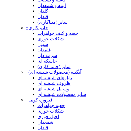
آیینه و شمعدان
گلدان
قندان
سایر (میناکاری)
خاتم کاری
+
جعبه و کیف جواهرات
شکلات خوری
سینی
قلمدان
سرمه دان
جاسکه ای
سایر (خاتم کاری)
آبگینه (محصولات شیشه ای)
+
تابلوهای شیشه ای
ظروف شیشه ای
وسایل شیشه ای
سایر محصولات شیشه ای
فیروزه کوبی
+
جعبه جواهرات
شکلات خوری
آجیل خوری
شمعدان
قندان