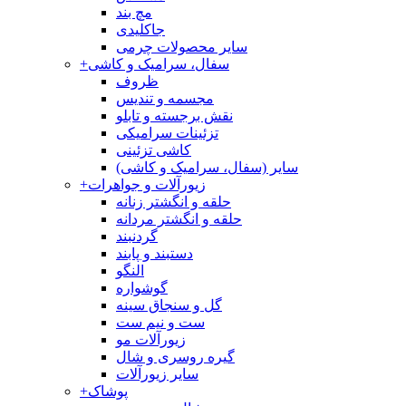
مچ بند
جاکلیدی
سایر محصولات چرمی
سفال، سرامیک و کاشی
+
ظروف
مجسمه و تندیس
نقش برجسته و تابلو
تزئینات سرامیکی
کاشی تزئینی
سایر (سفال، سرامیک و کاشی)
زیورآلات و جواهرات
+
حلقه و انگشتر زنانه
حلقه و انگشتر مردانه
گردنبند
دستبند و پابند
النگو
گوشواره
گل و سنجاق سینه
ست و نیم ست
زیورآلات مو
گیره روسری و شال
سایر زیورآلات
پوشاک
+