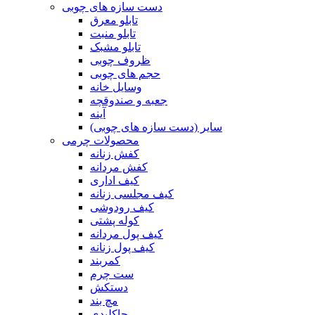
دست سازه های چوبی
تابلو معرق
تابلو منبت
تابلو مشبک
ظروف چوبی
حجم های چوبی
وسایل خانه
جعبه و صندوقچه
آینه
سایر (دست سازه های چوبی)
محصولات چرمی
کفش زنانه
کفش مردانه
کیف اداری
کیف مجلسی زنانه
کیف رودوشی
کوله پشتی
کیف پول مردانه
کیف پول زنانه
کمربند
ست چرم
دستکش
مچ بند
جاکلیدی