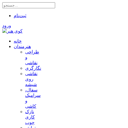
ثبت‌نام
ورود
خانه
هنرمندان
طراحی
و
نقاشی
نگارگری
نقاشی
روی
شیشه
سفال،
سرامیک
و
کاشی
نازک
کاری
چوب
تراش