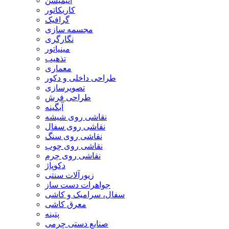
انیمیشن
کاریکاتور
گرافیک
مجسمه سازی
نگارگری
مینیاتور
تذهیب
معماری
طراحی داخلی و دکور
تصویرسازی
طراحی فرش
آبگینه
نقاشی روی شیشه
نقاشی روی سفال
نقاشی روی سنگ
نقاشی روی چوب
نقاشی روی چرم
دکوپاژ
زیورآلات سنتی
جواهرات دست ساز
سفال، سرامیک و کاشی
معرق کاشی
پتینه
صنایع دستی چرمی