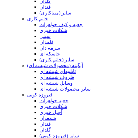
گلدان
قندان
سایر (میناکاری)
خاتم کاری
جعبه و کیف جواهرات
شکلات خوری
سینی
قلمدان
سرمه دان
جاسکه ای
سایر (خاتم کاری)
آبگینه (محصولات شیشه ای)
تابلوهای شیشه ای
ظروف شیشه ای
وسایل شیشه ای
سایر محصولات شیشه ای
فیروزه کوبی
جعبه جواهرات
شکلات خوری
آجیل خوری
شمعدان
قندان
گلدان
سایر (فیروزه کوبی)