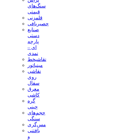
سنگ‌های
قیمتی
قلمزنی
حصیربافی
صنایع
دستی
پارچه
ای –
نمدی
نقاشیخط
مینیاتور
نقاشی
روی
سفال
معرق
کاشی
گره
چینی
حجم‌های
سنگی
مس‌گری
بافتنی‌
و