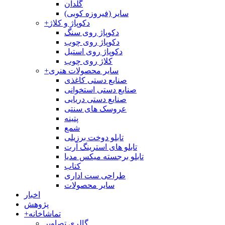
گلدان
سایر (فیروزه کوبی)
دکوپاژ و کلاژ
+
دکوپاژ روی سنگ
دکوپاژ روی چوب
دکوپاژ روی استیل
کلاژ روی چوب
سایر محصولات هنری
+
صنایع دستی کاغذی
صنایع دستی استخوانی
صنایع دستی دریایی
عروسک های سنتی
پتینه
شمع
تابلو دوخت برزیلی
تابلو های استرینگ آرت
تابلو برجسته میکس مدیا
کتاب
طراحی ست اداری
سایر محصولات
اخبار
پژوهش
تماشاخانه
+
گالری تصاویر