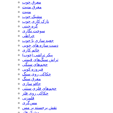
معرق چوب
معرق منبت
منبت
مشبک چوب
نازک کاری چوب
گره چینی
سوخت نگاری
خراطی
جعبه سازی با چوب
دست سازه های چوبی
خاتم کاری
پیکر تراشی (چوب)
تراش سنگ‌های قیمتی
حجم‌های سنگی
فیروزه کوبی
حکاکی روی سنگ
معرق سنگ
چاقو سازی
حجم‌های فلزی سنتی
حکاکی روی فلز
قلمزنی
مس‌گری
نقش برجسته بر مس
مشبک فلز