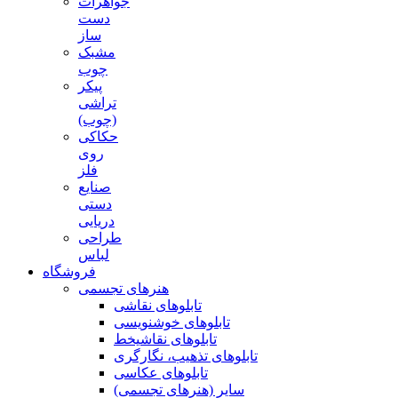
جواهرات
دست
ساز
مشبک
چوب
پیکر
تراشی
(چوب)
حکاکی
روی
فلز
صنایع
دستی
دریایی
طراحی
لباس
فروشگاه
هنرهای تجسمی
تابلوهای نقاشی
تابلوهای خوشنویسی
تابلوهای نقاشیخط
تابلوهای تذهیب، نگارگری
تابلوهای عکاسی
سایر (هنرهای تجسمی)