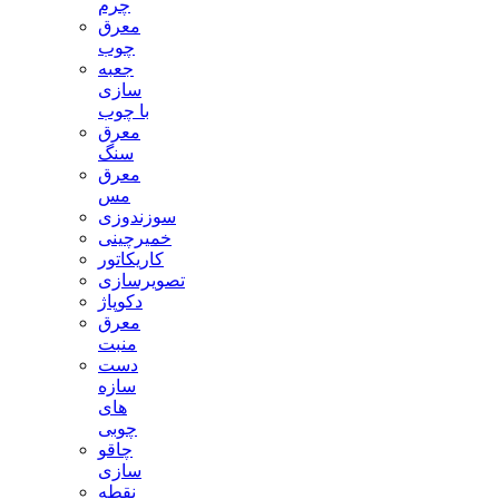
چرم
معرق
چوب
جعبه
سازی
با چوب
معرق
سنگ
معرق
مس
سوزندوزی
خمیرچینی
کاریکاتور
تصویرسازی
دکوپاژ
معرق
منبت
دست
سازه
های
چوبی
چاقو
سازی
نقطه