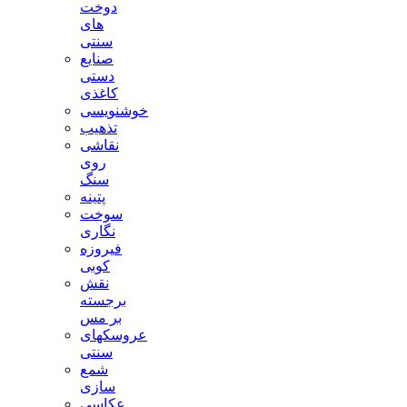
دوخت
های
سنتی
صنایع
دستی
کاغذی
خوشنویسی
تذهیب
نقاشی
روی
سنگ
پتینه
سوخت
نگاری
فیروزه
کوبی
نقش
برجسته
بر مس
عروسکهای
سنتی
شمع
سازی
عکاسی