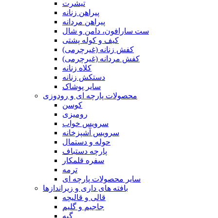
تیشرت
پیراهن زنانه
پیراهن مردانه
ست سارافون، دامن و شال
کیف و کوله پشتی
کفش زنانه (غیرچرمی)
کفش مردانه (غیرچرمی)
کلاه زنانه
دستکش زنانه
سایر پوشاک
محصولات پارچه ای و رودوزی
کوسن
رومیزی
سرویس خواب
سرویس آشپزخانه
حوله و دستمال
پارچه دستباف
سفره قلمکار
ترمه
سایر محصولات پارچه ای
بافته های داری و زیراندازها
قالی و قالیچه
جاجیم و گلیم
گبه