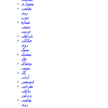
معماری
نقاشی
روی
چوب
صنایع
دستی
چرمی
خراطی
حکاکی
روی
سنگ
مشبک
فلز
پوشاک
سنتی
گل
آرایی
انیمیشن
طراحی
داخلی
و دکور
نقاشی
روی