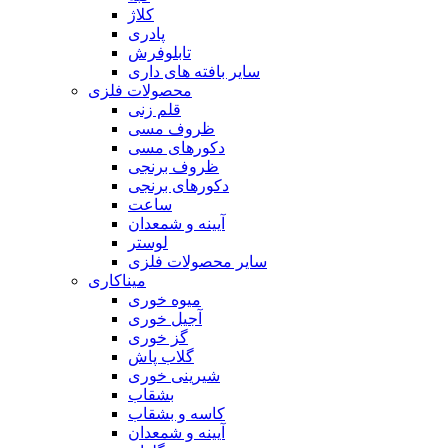
کلاژ
پادری
تابلوفرش
سایر بافته های داری
محصولات فلزی
قلم زنی
ظروف مسی
دکورهای مسی
ظروف برنجی
دکورهای برنجی
ساعت
آیینه و شمعدان
لوستر
سایر محصولات فلزی
میناکاری
میوه خوری
آجیل خوری
گز خوری
گلاب پاش
شیرینی خوری
بشقاب
کاسه و بشقاب
آیینه و شمعدان