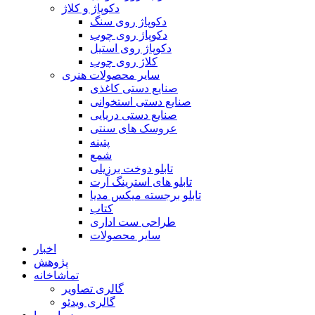
دکوپاژ و کلاژ
دکوپاژ روی سنگ
دکوپاژ روی چوب
دکوپاژ روی استیل
کلاژ روی چوب
سایر محصولات هنری
صنایع دستی کاغذی
صنایع دستی استخوانی
صنایع دستی دریایی
عروسک های سنتی
پتینه
شمع
تابلو دوخت برزیلی
تابلو های استرینگ آرت
تابلو برجسته میکس مدیا
کتاب
طراحی ست اداری
سایر محصولات
اخبار
پژوهش
تماشاخانه
گالری تصاویر
گالری ویدئو