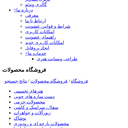
گالری ویدئو
درباره ما
+
معرفی
ارتباط با ما
شرایط و قوانین عضویت
امکانات کاربری
راهنمای عضویت
امکانات کاربری جدید
ایجاد پروفایل
خدمات ما
+
طراحی وبسایت هنری
فروشگاه محصولات
فروشگاه
/
فروشگاه محصولات
/
نتايج جستجو
هنرهای تجسمی
دست سازه های چوبی
محصولات چرمی
سفال، سرامیک و کاشی
زیورآلات و جواهرات
پوشاک
محصولات پارچه ای و رودوزی