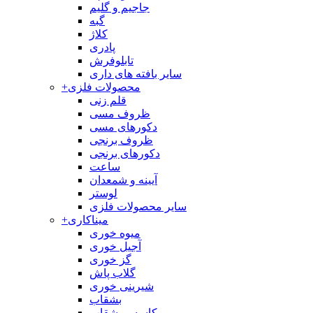
جاجیم و گلیم
گبه
کلاژ
پادری
تابلوفرش
سایر بافته های داری
محصولات فلزی
+
قلم زنی
ظروف مسی
دکورهای مسی
ظروف برنجی
دکورهای برنجی
ساعت
آیینه و شمعدان
لوستر
سایر محصولات فلزی
میناکاری
+
میوه خوری
آجیل خوری
گز خوری
گلاب پاش
شیرینی خوری
بشقاب
کاسه و بشقاب