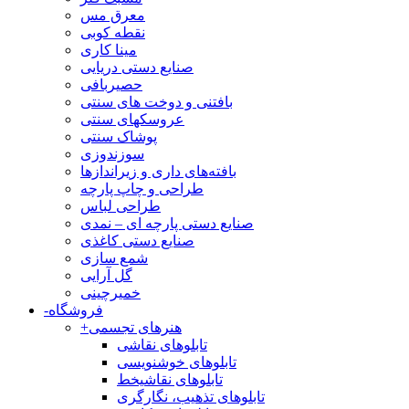
معرق مس
نقطه کوبی
مینا کاری
صنایع دستی دریایی
حصیربافی
بافتنی‌ و دوخت های سنتی
عروسکهای سنتی
پوشاک سنتی
سوزندوزی
بافته‌های داری و زیراندازها
طراحی و چاپ پارچه
طراحی لباس
صنایع دستی پارچه ای – نمدی
صنایع دستی کاغذی
شمع سازی
گل آرایی
خمیرچینی
فروشگاه
-
هنرهای تجسمی
+
تابلوهای نقاشی
تابلوهای خوشنویسی
تابلوهای نقاشیخط
تابلوهای تذهیب، نگارگری