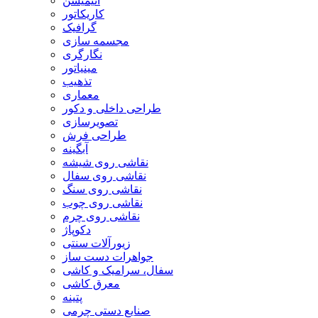
انیمیشن
کاریکاتور
گرافیک
مجسمه سازی
نگارگری
مینیاتور
تذهیب
معماری
طراحی داخلی و دکور
تصویرسازی
طراحی فرش
آبگینه
نقاشی روی شیشه
نقاشی روی سفال
نقاشی روی سنگ
نقاشی روی چوب
نقاشی روی چرم
دکوپاژ
زیورآلات سنتی
جواهرات دست ساز
سفال، سرامیک و کاشی
معرق کاشی
پتینه
صنایع دستی چرمی