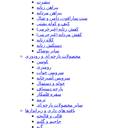
تیشرت
پیراهن زنانه
پیراهن مردانه
ست سارافون، دامن و شال
کیف و کوله پشتی
کفش زنانه (غیرچرمی)
کفش مردانه (غیرچرمی)
کلاه زنانه
دستکش زنانه
سایر پوشاک
محصولات پارچه ای و رودوزی
کوسن
رومیزی
سرویس خواب
سرویس آشپزخانه
حوله و دستمال
پارچه دستباف
سفره قلمکار
ترمه
سایر محصولات پارچه ای
بافته های داری و زیراندازها
قالی و قالیچه
جاجیم و گلیم
گبه