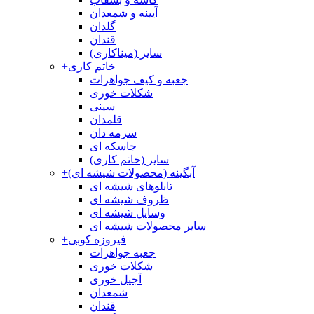
آیینه و شمعدان
گلدان
قندان
سایر (میناکاری)
خاتم کاری
+
جعبه و کیف جواهرات
شکلات خوری
سینی
قلمدان
سرمه دان
جاسکه ای
سایر (خاتم کاری)
آبگینه (محصولات شیشه ای)
+
تابلوهای شیشه ای
ظروف شیشه ای
وسایل شیشه ای
سایر محصولات شیشه ای
فیروزه کوبی
+
جعبه جواهرات
شکلات خوری
آجیل خوری
شمعدان
قندان