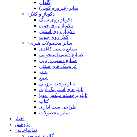
گلدان
سایر (فیروزه کوبی)
دکوپاژ و کلاژ
+
دکوپاژ روی سنگ
دکوپاژ روی چوب
دکوپاژ روی استیل
کلاژ روی چوب
سایر محصولات هنری
+
صنایع دستی کاغذی
صنایع دستی استخوانی
صنایع دستی دریایی
عروسک های سنتی
پتینه
شمع
تابلو دوخت برزیلی
تابلو های استرینگ آرت
تابلو برجسته میکس مدیا
کتاب
طراحی ست اداری
سایر محصولات
اخبار
پژوهش
تماشاخانه
+
گالری تصاویر