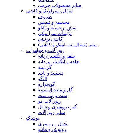
سایر محصولات چرمی
سفال، سرامیک و کاشی
ظروف
مجسمه و تندیس
نقش برجسته و تابلو
تزئینات سرامیکی
کاشی تزئینی
سایر (سفال، سرامیک و کاشی)
زیورآلات و جواهرات
حلقه و انگشتر زنانه
حلقه و انگشتر مردانه
گردنبند
دستبند و پابند
النگو
گوشواره
گل و سنجاق سینه
ست و نیم ست
زیورآلات مو
گیره روسری و شال
سایر زیورآلات
پوشاک
شال و روسری
روپوش و مانتو