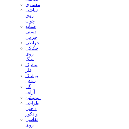
معماری
نقاشی
روی
چوب
صنایع
دستی
چرمی
خراطی
حکاکی
روی
سنگ
مشبک
فلز
پوشاک
سنتی
گل
آرایی
انیمیشن
طراحی
داخلی
و دکور
نقاشی
روی