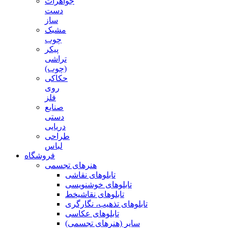
جواهرات
دست
ساز
مشبک
چوب
پیکر
تراشی
(چوب)
حکاکی
روی
فلز
صنایع
دستی
دریایی
طراحی
لباس
فروشگاه
هنرهای تجسمی
تابلوهای نقاشی
تابلوهای خوشنویسی
تابلوهای نقاشیخط
تابلوهای تذهیب، نگارگری
تابلوهای عکاسی
سایر (هنرهای تجسمی)