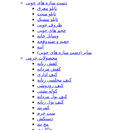
دست سازه های چوبی
تابلو معرق
تابلو منبت
تابلو مشبک
ظروف چوبی
حجم های چوبی
وسایل خانه
جعبه و صندوقچه
آینه
سایر (دست سازه های چوبی)
محصولات چرمی
کفش زنانه
کفش مردانه
کیف اداری
کیف مجلسی زنانه
کیف رودوشی
کوله پشتی
کیف پول مردانه
کیف پول زنانه
کمربند
ست چرم
دستکش
مچ بند
جاکلیدی