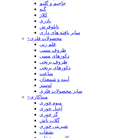
جاجیم و گلیم
گبه
کلاژ
پادری
تابلوفرش
سایر بافته های داری
محصولات فلزی
+
قلم زنی
ظروف مسی
دکورهای مسی
ظروف برنجی
دکورهای برنجی
ساعت
آیینه و شمعدان
لوستر
سایر محصولات فلزی
میناکاری
+
میوه خوری
آجیل خوری
گز خوری
گلاب پاش
شیرینی خوری
بشقاب
کاسه و بشقاب