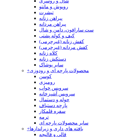
شال و روسری
روپوش و مانتو
تیشرت
پیراهن زنانه
پیراهن مردانه
ست سارافون، دامن و شال
کیف و کوله پشتی
کفش زنانه (غیرچرمی)
کفش مردانه (غیرچرمی)
کلاه زنانه
دستکش زنانه
سایر پوشاک
محصولات پارچه ای و رودوزی
+
کوسن
رومیزی
سرویس خواب
سرویس آشپزخانه
حوله و دستمال
پارچه دستباف
سفره قلمکار
ترمه
سایر محصولات پارچه ای
بافته های داری و زیراندازها
+
قالی و قالیچه