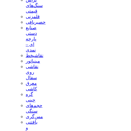
سنگ‌های
قیمتی
قلمزنی
حصیربافی
صنایع
دستی
پارچه
ای –
نمدی
نقاشیخط
مینیاتور
نقاشی
روی
سفال
معرق
کاشی
گره
چینی
حجم‌های
سنگی
مس‌گری
بافتنی‌
و