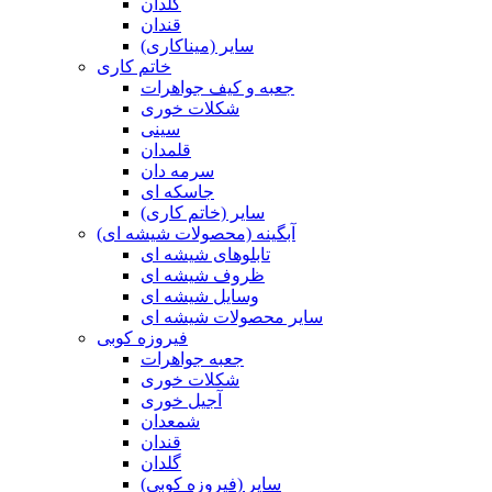
گلدان
قندان
سایر (میناکاری)
خاتم کاری
جعبه و کیف جواهرات
شکلات خوری
سینی
قلمدان
سرمه دان
جاسکه ای
سایر (خاتم کاری)
آبگینه (محصولات شیشه ای)
تابلوهای شیشه ای
ظروف شیشه ای
وسایل شیشه ای
سایر محصولات شیشه ای
فیروزه کوبی
جعبه جواهرات
شکلات خوری
آجیل خوری
شمعدان
قندان
گلدان
سایر (فیروزه کوبی)