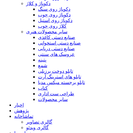
دکوپاژ و کلاژ
دکوپاژ روی سنگ
دکوپاژ روی چوب
دکوپاژ روی استیل
کلاژ روی چوب
سایر محصولات هنری
صنایع دستی کاغذی
صنایع دستی استخوانی
صنایع دستی دریایی
عروسک های سنتی
پتینه
شمع
تابلو دوخت برزیلی
تابلو های استرینگ آرت
تابلو برجسته میکس مدیا
کتاب
طراحی ست اداری
سایر محصولات
اخبار
پژوهش
تماشاخانه
گالری تصاویر
گالری ویدئو