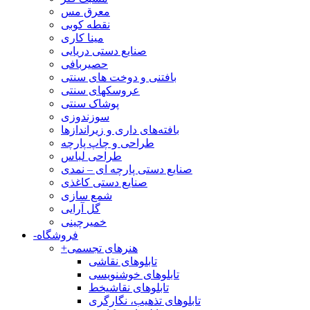
معرق مس
نقطه کوبی
مینا کاری
صنایع دستی دریایی
حصیربافی
بافتنی‌ و دوخت های سنتی
عروسکهای سنتی
پوشاک سنتی
سوزندوزی
بافته‌های داری و زیراندازها
طراحی و چاپ پارچه
طراحی لباس
صنایع دستی پارچه ای – نمدی
صنایع دستی کاغذی
شمع سازی
گل آرایی
خمیرچینی
فروشگاه
-
هنرهای تجسمی
+
تابلوهای نقاشی
تابلوهای خوشنویسی
تابلوهای نقاشیخط
تابلوهای تذهیب، نگارگری