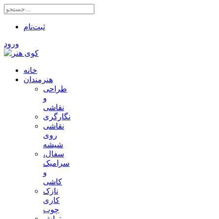
ثبت‌نام
ورود
خانه
هنرمندان
طراحی
و
نقاشی
نگارگری
نقاشی
روی
شیشه
سفال،
سرامیک
و
کاشی
نازک
کاری
چوب
تراش