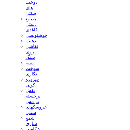
دوخت
های
سنتی
صنایع
دستی
کاغذی
خوشنویسی
تذهیب
نقاشی
روی
سنگ
پتینه
سوخت
نگاری
فیروزه
کوبی
نقش
برجسته
بر مس
عروسکهای
سنتی
شمع
سازی
عکاسی