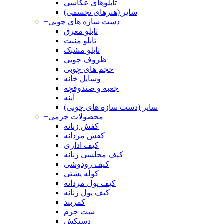
تابلوهای عکاسی
سایر (هنرهای تجسمی)
دست سازه های چوبی
+
تابلو معرق
تابلو منبت
تابلو مشبک
ظروف چوبی
حجم های چوبی
وسایل خانه
جعبه و صندوقچه
آینه
سایر (دست سازه های چوبی)
محصولات چرمی
+
کفش زنانه
کفش مردانه
کیف اداری
کیف مجلسی زنانه
کیف رودوشی
کوله پشتی
کیف پول مردانه
کیف پول زنانه
کمربند
ست چرم
دستکش