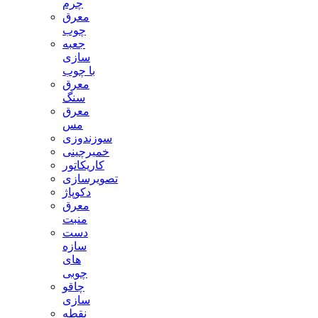
چرم
معرق
چوب
جعبه
سازی
با چوب
معرق
سنگ
معرق
مس
سوزندوزی
خمیرچینی
کاریکاتور
تصویرسازی
دکوپاژ
معرق
منبت
دست
سازه
های
چوبی
چاقو
سازی
نقطه