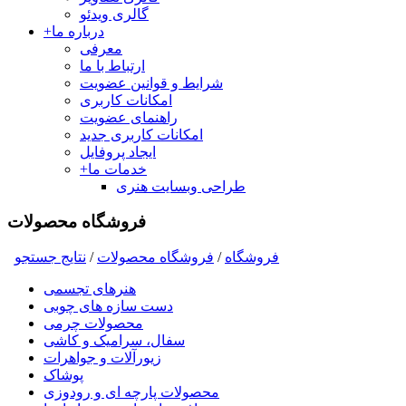
گالری ویدئو
درباره ما
+
معرفی
ارتباط با ما
شرایط و قوانین عضویت
امکانات کاربری
راهنمای عضویت
امکانات کاربری جدید
ایجاد پروفایل
خدمات ما
+
طراحی وبسایت هنری
فروشگاه محصولات
فروشگاه
/
فروشگاه محصولات
/
نتايج جستجو
هنرهای تجسمی
دست سازه های چوبی
محصولات چرمی
سفال، سرامیک و کاشی
زیورآلات و جواهرات
پوشاک
محصولات پارچه ای و رودوزی