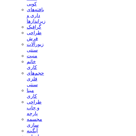
کوبی
بافته‌های
داری و
زیراندازها
گرافیک
طراحی
فرش
زیورآلات
سنتی
منبت
خاتم
کاری
حجم‌های
فلزی
سنتی
مینا
کاری
طراحی
و چاپ
پارچه
مجسمه
سازی
آبگینه