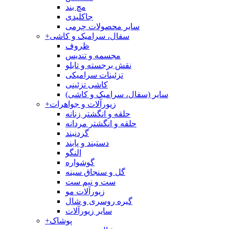
مچ بند
جاکلیدی
سایر محصولات چرمی
سفال، سرامیک و کاشی
+
ظروف
مجسمه و تندیس
نقش برجسته و تابلو
تزئینات سرامیکی
کاشی تزئینی
سایر (سفال، سرامیک و کاشی)
زیورآلات و جواهرات
+
حلقه و انگشتر زنانه
حلقه و انگشتر مردانه
گردنبند
دستبند و پابند
النگو
گوشواره
گل و سنجاق سینه
ست و نیم ست
زیورآلات مو
گیره روسری و شال
سایر زیورآلات
پوشاک
+