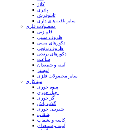
کلاژ
پادری
تابلوفرش
سایر بافته های داری
محصولات فلزی
قلم زنی
ظروف مسی
دکورهای مسی
ظروف برنجی
دکورهای برنجی
ساعت
آیینه و شمعدان
لوستر
سایر محصولات فلزی
میناکاری
میوه خوری
آجیل خوری
گز خوری
گلاب پاش
شیرینی خوری
بشقاب
کاسه و بشقاب
آیینه و شمعدان