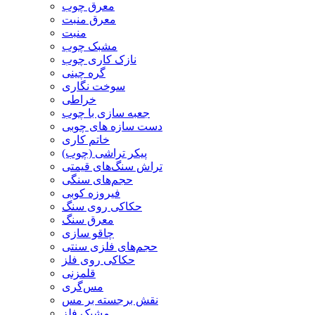
معرق چوب
معرق منبت
منبت
مشبک چوب
نازک کاری چوب
گره چینی
سوخت نگاری
خراطی
جعبه سازی با چوب
دست سازه های چوبی
خاتم کاری
پیکر تراشی (چوب)
تراش سنگ‌های قیمتی
حجم‌های سنگی
فیروزه کوبی
حکاکی روی سنگ
معرق سنگ
چاقو سازی
حجم‌های فلزی سنتی
حکاکی روی فلز
قلمزنی
مس‌گری
نقش برجسته بر مس
مشبک فلز