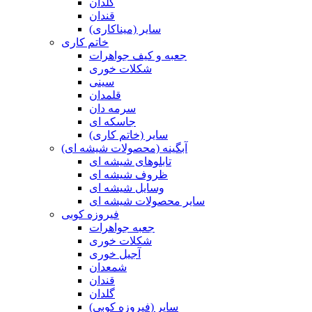
گلدان
قندان
سایر (میناکاری)
خاتم کاری
جعبه و کیف جواهرات
شکلات خوری
سینی
قلمدان
سرمه دان
جاسکه ای
سایر (خاتم کاری)
آبگینه (محصولات شیشه ای)
تابلوهای شیشه ای
ظروف شیشه ای
وسایل شیشه ای
سایر محصولات شیشه ای
فیروزه کوبی
جعبه جواهرات
شکلات خوری
آجیل خوری
شمعدان
قندان
گلدان
سایر (فیروزه کوبی)