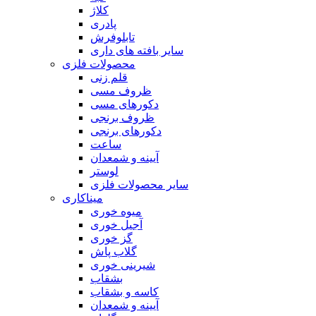
کلاژ
پادری
تابلوفرش
سایر بافته های داری
محصولات فلزی
قلم زنی
ظروف مسی
دکورهای مسی
ظروف برنجی
دکورهای برنجی
ساعت
آیینه و شمعدان
لوستر
سایر محصولات فلزی
میناکاری
میوه خوری
آجیل خوری
گز خوری
گلاب پاش
شیرینی خوری
بشقاب
کاسه و بشقاب
آیینه و شمعدان