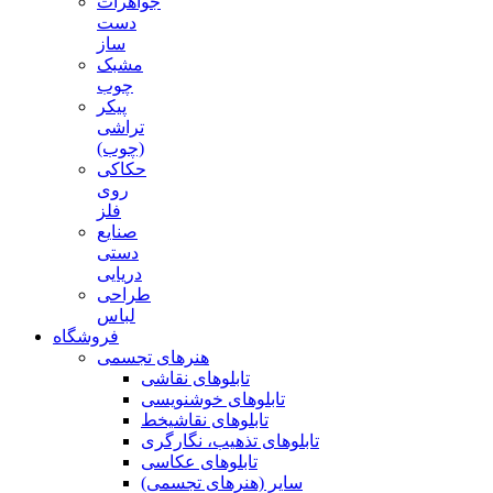
جواهرات
دست
ساز
مشبک
چوب
پیکر
تراشی
(چوب)
حکاکی
روی
فلز
صنایع
دستی
دریایی
طراحی
لباس
فروشگاه
هنرهای تجسمی
تابلوهای نقاشی
تابلوهای خوشنویسی
تابلوهای نقاشیخط
تابلوهای تذهیب، نگارگری
تابلوهای عکاسی
سایر (هنرهای تجسمی)