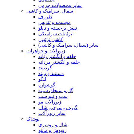
سایر محصولات چرمی
سفال، سرامیک و کاشی
ظروف
مجسمه و تندیس
نقش برجسته و تابلو
تزئینات سرامیکی
کاشی تزئینی
سایر (سفال، سرامیک و کاشی)
زیورآلات و جواهرات
حلقه و انگشتر زنانه
حلقه و انگشتر مردانه
گردنبند
دستبند و پابند
النگو
گوشواره
گل و سنجاق سینه
ست و نیم ست
زیورآلات مو
گیره روسری و شال
سایر زیورآلات
پوشاک
شال و روسری
روپوش و مانتو