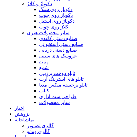
دکوپاژ و کلاژ
دکوپاژ روی سنگ
دکوپاژ روی چوب
دکوپاژ روی استیل
کلاژ روی چوب
سایر محصولات هنری
صنایع دستی کاغذی
صنایع دستی استخوانی
صنایع دستی دریایی
عروسک های سنتی
پتینه
شمع
تابلو دوخت برزیلی
تابلو های استرینگ آرت
تابلو برجسته میکس مدیا
کتاب
طراحی ست اداری
سایر محصولات
اخبار
پژوهش
تماشاخانه
گالری تصاویر
گالری ویدئو