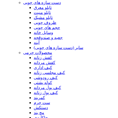
دست سازه های چوبی
تابلو معرق
تابلو منبت
تابلو مشبک
ظروف چوبی
حجم های چوبی
وسایل خانه
جعبه و صندوقچه
آینه
سایر (دست سازه های چوبی)
محصولات چرمی
کفش زنانه
کفش مردانه
کیف اداری
کیف مجلسی زنانه
کیف رودوشی
کوله پشتی
کیف پول مردانه
کیف پول زنانه
کمربند
ست چرم
دستکش
مچ بند
جاکلیدی