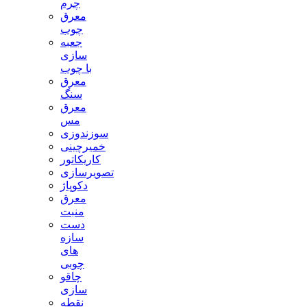
چرم
معرق
چوب
جعبه
سازی
با چوب
معرق
سنگ
معرق
مس
سوزندوزی
خمیرچینی
کاریکاتور
تصویرسازی
دکوپاژ
معرق
منبت
دست
سازه
های
چوبی
چاقو
سازی
نقطه