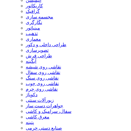
انیمیشن
کاریکاتور
گرافیک
مجسمه سازی
نگارگری
مینیاتور
تذهیب
معماری
طراحی داخلی و دکور
تصویرسازی
طراحی فرش
آبگینه
نقاشی روی شیشه
نقاشی روی سفال
نقاشی روی سنگ
نقاشی روی چوب
نقاشی روی چرم
دکوپاژ
زیورآلات سنتی
جواهرات دست ساز
سفال، سرامیک و کاشی
معرق کاشی
پتینه
صنایع دستی چرمی