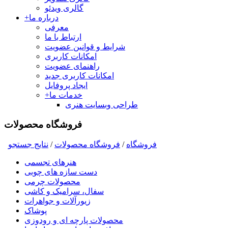
گالری ویدئو
درباره ما
+
معرفی
ارتباط با ما
شرایط و قوانین عضویت
امکانات کاربری
راهنمای عضویت
امکانات کاربری جدید
ایجاد پروفایل
خدمات ما
+
طراحی وبسایت هنری
فروشگاه محصولات
فروشگاه
/
فروشگاه محصولات
/
نتايج جستجو
هنرهای تجسمی
دست سازه های چوبی
محصولات چرمی
سفال، سرامیک و کاشی
زیورآلات و جواهرات
پوشاک
محصولات پارچه ای و رودوزی