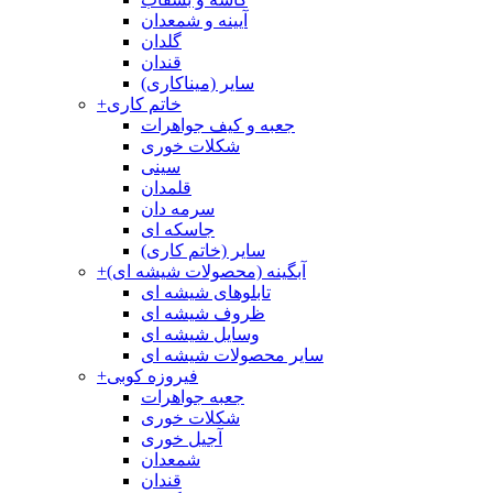
آیینه و شمعدان
گلدان
قندان
سایر (میناکاری)
خاتم کاری
+
جعبه و کیف جواهرات
شکلات خوری
سینی
قلمدان
سرمه دان
جاسکه ای
سایر (خاتم کاری)
آبگینه (محصولات شیشه ای)
+
تابلوهای شیشه ای
ظروف شیشه ای
وسایل شیشه ای
سایر محصولات شیشه ای
فیروزه کوبی
+
جعبه جواهرات
شکلات خوری
آجیل خوری
شمعدان
قندان