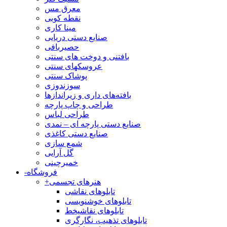
معرق مس
نقطه کوبی
مینا کاری
صنایع دستی دریایی
حصیربافی
بافتنی‌ و دوخت های سنتی
عروسکهای سنتی
پوشاک سنتی
سوزندوزی
بافته‌های داری و زیراندازها
طراحی و چاپ پارچه
طراحی لباس
صنایع دستی پارچه ای – نمدی
صنایع دستی کاغذی
شمع سازی
گل آرایی
خمیرچینی
فروشگاه
-
هنرهای تجسمی
+
تابلوهای نقاشی
تابلوهای خوشنویسی
تابلوهای نقاشیخط
تابلوهای تذهیب، نگارگری