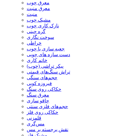
معرق چوب
معرق منبت
منبت
مشبک چوب
نازک کاری چوب
گره چینی
سوخت نگاری
خراطی
جعبه سازی با چوب
دست سازه های چوبی
خاتم کاری
پیکر تراشی (چوب)
تراش سنگ‌های قیمتی
حجم‌های سنگی
فیروزه کوبی
حکاکی روی سنگ
معرق سنگ
چاقو سازی
حجم‌های فلزی سنتی
حکاکی روی فلز
قلمزنی
مس‌گری
نقش برجسته بر مس
مشبک فلز