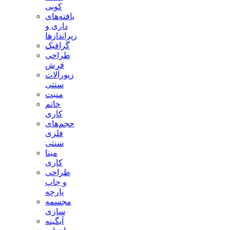
کوبی
بافته‌های
داری و
زیراندازها
گرافیک
طراحی
فرش
زیورآلات
سنتی
منبت
خاتم
کاری
حجم‌های
فلزی
سنتی
مینا
کاری
طراحی
و چاپ
پارچه
مجسمه
سازی
آبگینه