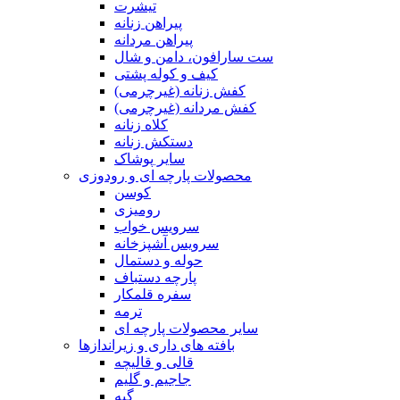
تیشرت
پیراهن زنانه
پیراهن مردانه
ست سارافون، دامن و شال
کیف و کوله پشتی
کفش زنانه (غیرچرمی)
کفش مردانه (غیرچرمی)
کلاه زنانه
دستکش زنانه
سایر پوشاک
محصولات پارچه ای و رودوزی
کوسن
رومیزی
سرویس خواب
سرویس آشپزخانه
حوله و دستمال
پارچه دستباف
سفره قلمکار
ترمه
سایر محصولات پارچه ای
بافته های داری و زیراندازها
قالی و قالیچه
جاجیم و گلیم
گبه