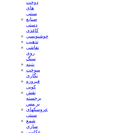
دوخت
های
سنتی
صنایع
دستی
کاغذی
خوشنویسی
تذهیب
نقاشی
روی
سنگ
پتینه
سوخت
نگاری
فیروزه
کوبی
نقش
برجسته
بر مس
عروسکهای
سنتی
شمع
سازی
عکاسی