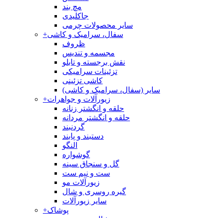
مچ بند
جاکلیدی
سایر محصولات چرمی
سفال، سرامیک و کاشی
+
ظروف
مجسمه و تندیس
نقش برجسته و تابلو
تزئینات سرامیکی
کاشی تزئینی
سایر (سفال، سرامیک و کاشی)
زیورآلات و جواهرات
+
حلقه و انگشتر زنانه
حلقه و انگشتر مردانه
گردنبند
دستبند و پابند
النگو
گوشواره
گل و سنجاق سینه
ست و نیم ست
زیورآلات مو
گیره روسری و شال
سایر زیورآلات
پوشاک
+