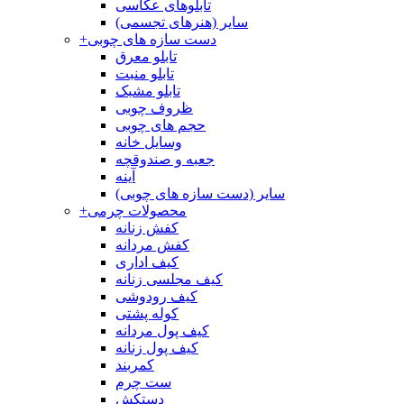
تابلوهای عکاسی
سایر (هنرهای تجسمی)
دست سازه های چوبی
+
تابلو معرق
تابلو منبت
تابلو مشبک
ظروف چوبی
حجم های چوبی
وسایل خانه
جعبه و صندوقچه
آینه
سایر (دست سازه های چوبی)
محصولات چرمی
+
کفش زنانه
کفش مردانه
کیف اداری
کیف مجلسی زنانه
کیف رودوشی
کوله پشتی
کیف پول مردانه
کیف پول زنانه
کمربند
ست چرم
دستکش