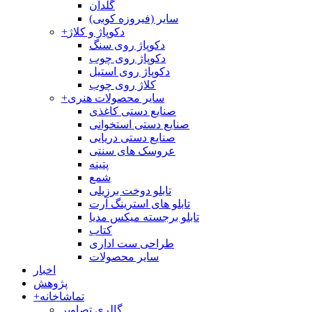
گلدان
سایر (فیروزه کوبی)
دکوپاژ و کلاژ
+
دکوپاژ روی سنگ
دکوپاژ روی چوب
دکوپاژ روی استیل
کلاژ روی چوب
سایر محصولات هنری
+
صنایع دستی کاغذی
صنایع دستی استخوانی
صنایع دستی دریایی
عروسک های سنتی
پتینه
شمع
تابلو دوخت برزیلی
تابلو های استرینگ آرت
تابلو برجسته میکس مدیا
کتاب
طراحی ست اداری
سایر محصولات
اخبار
پژوهش
تماشاخانه
+
گالری تصاویر