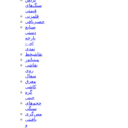
سنگ‌های
قیمتی
قلمزنی
حصیربافی
صنایع
دستی
پارچه
ای –
نمدی
نقاشیخط
مینیاتور
نقاشی
روی
سفال
معرق
کاشی
گره
چینی
حجم‌های
سنگی
مس‌گری
بافتنی‌
و