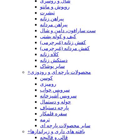
شال و روسری
روپوش و مانتو
تیشرت
پیراهن زنانه
پیراهن مردانه
ست سارافون، دامن و شال
کیف و کوله پشتی
کفش زنانه (غیرچرمی)
کفش مردانه (غیرچرمی)
کلاه زنانه
دستکش زنانه
سایر پوشاک
محصولات پارچه ای و رودوزی
+
کوسن
رومیزی
سرویس خواب
سرویس آشپزخانه
حوله و دستمال
پارچه دستباف
سفره قلمکار
ترمه
سایر محصولات پارچه ای
بافته های داری و زیراندازها
+
قالی و قالیچه