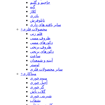
جاجیم و گلیم
گبه
کلاژ
پادری
تابلوفرش
سایر بافته های داری
محصولات فلزی
+
قلم زنی
ظروف مسی
دکورهای مسی
ظروف برنجی
دکورهای برنجی
ساعت
آیینه و شمعدان
لوستر
سایر محصولات فلزی
میناکاری
+
میوه خوری
آجیل خوری
گز خوری
گلاب پاش
شیرینی خوری
بشقاب
کاسه و بشقاب