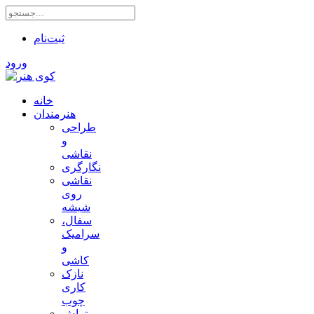
ثبت‌نام
ورود
خانه
هنرمندان
طراحی
و
نقاشی
نگارگری
نقاشی
روی
شیشه
سفال،
سرامیک
و
کاشی
نازک
کاری
چوب
تراش