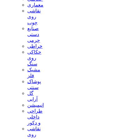
معماری
نقاشی
روی
چوب
صنایع
دستی
چرمی
خراطی
حکاکی
روی
سنگ
مشبک
فلز
پوشاک
سنتی
گل
آرایی
انیمیشن
طراحی
داخلی
و دکور
نقاشی
روی