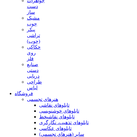
جواهرات
دست
ساز
مشبک
چوب
پیکر
تراشی
(چوب)
حکاکی
روی
فلز
صنایع
دستی
دریایی
طراحی
لباس
فروشگاه
هنرهای تجسمی
تابلوهای نقاشی
تابلوهای خوشنویسی
تابلوهای نقاشیخط
تابلوهای تذهیب، نگارگری
تابلوهای عکاسی
سایر (هنرهای تجسمی)