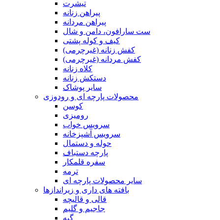
تیشرت
پیراهن زنانه
پیراهن مردانه
ست سارافون، دامن و شال
کیف و کوله پشتی
کفش زنانه (غیرچرمی)
کفش مردانه (غیرچرمی)
کلاه زنانه
دستکش زنانه
سایر پوشاک
محصولات پارچه ای و رودوزی
کوسن
رومیزی
سرویس خواب
سرویس آشپزخانه
حوله و دستمال
پارچه دستباف
سفره قلمکار
ترمه
سایر محصولات پارچه ای
بافته های داری و زیراندازها
قالی و قالیچه
جاجیم و گلیم
گبه