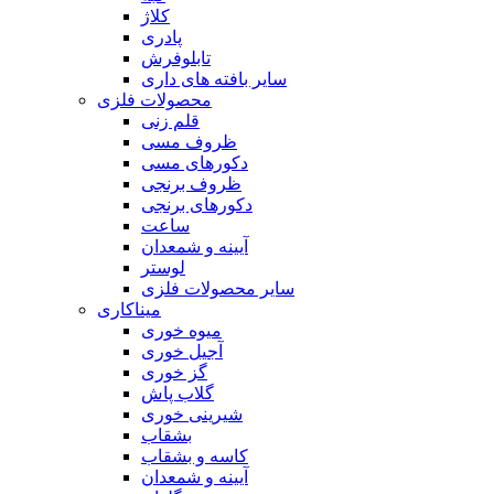
کلاژ
پادری
تابلوفرش
سایر بافته های داری
محصولات فلزی
قلم زنی
ظروف مسی
دکورهای مسی
ظروف برنجی
دکورهای برنجی
ساعت
آیینه و شمعدان
لوستر
سایر محصولات فلزی
میناکاری
میوه خوری
آجیل خوری
گز خوری
گلاب پاش
شیرینی خوری
بشقاب
کاسه و بشقاب
آیینه و شمعدان