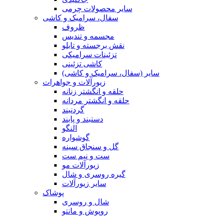
سایر محصولات چرمی
سفال، سرامیک و کاشی
ظروف
مجسمه و تندیس
نقش برجسته و تابلو
تزئینات سرامیکی
کاشی تزئینی
سایر (سفال، سرامیک و کاشی)
زیورآلات و جواهرات
حلقه و انگشتر زنانه
حلقه و انگشتر مردانه
گردنبند
دستبند و پابند
النگو
گوشواره
گل و سنجاق سینه
ست و نیم ست
زیورآلات مو
گیره روسری و شال
سایر زیورآلات
پوشاک
شال و روسری
روپوش و مانتو