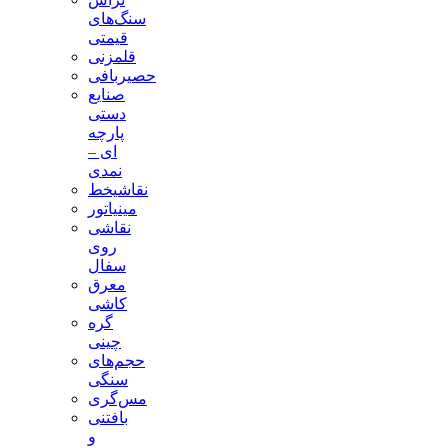
سنگ‌های
قیمتی
قلمزنی
حصیربافی
صنایع
دستی
پارچه
ای –
نمدی
نقاشیخط
مینیاتور
نقاشی
روی
سفال
معرق
کاشی
گره
چینی
حجم‌های
سنگی
مس‌گری
بافتنی‌
و