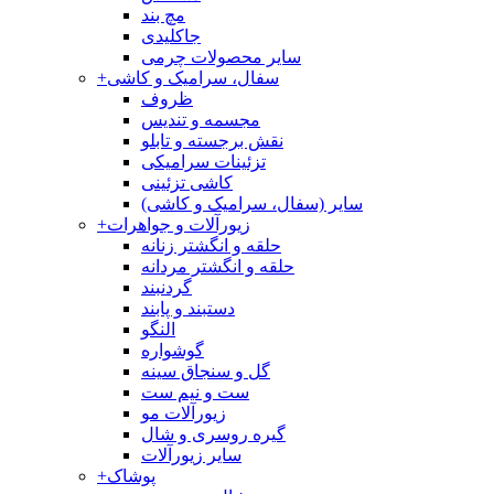
مچ بند
جاکلیدی
سایر محصولات چرمی
سفال، سرامیک و کاشی
+
ظروف
مجسمه و تندیس
نقش برجسته و تابلو
تزئینات سرامیکی
کاشی تزئینی
سایر (سفال، سرامیک و کاشی)
زیورآلات و جواهرات
+
حلقه و انگشتر زنانه
حلقه و انگشتر مردانه
گردنبند
دستبند و پابند
النگو
گوشواره
گل و سنجاق سینه
ست و نیم ست
زیورآلات مو
گیره روسری و شال
سایر زیورآلات
پوشاک
+