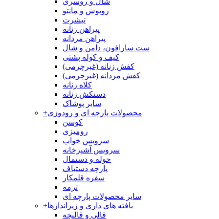
شال و روسری
روپوش و مانتو
تیشرت
پیراهن زنانه
پیراهن مردانه
ست سارافون، دامن و شال
کیف و کوله پشتی
کفش زنانه (غیرچرمی)
کفش مردانه (غیرچرمی)
کلاه زنانه
دستکش زنانه
سایر پوشاک
محصولات پارچه ای و رودوزی
+
کوسن
رومیزی
سرویس خواب
سرویس آشپزخانه
حوله و دستمال
پارچه دستباف
سفره قلمکار
ترمه
سایر محصولات پارچه ای
بافته های داری و زیراندازها
+
قالی و قالیچه