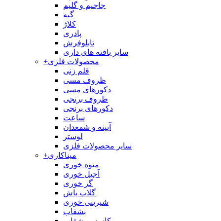
جاجیم و گلیم
گبه
کلاژ
پادری
تابلوفرش
سایر بافته های داری
محصولات فلزی
+
قلم زنی
ظروف مسی
دکورهای مسی
ظروف برنجی
دکورهای برنجی
ساعت
آیینه و شمعدان
لوستر
سایر محصولات فلزی
میناکاری
+
میوه خوری
آجیل خوری
گز خوری
گلاب پاش
شیرینی خوری
بشقاب
کاسه و بشقاب