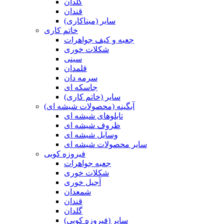
گلدان
قندان
سایر (میناکاری)
خاتم کاری
جعبه و کیف جواهرات
شکلات خوری
سینی
قلمدان
سرمه دان
جاسکه ای
سایر (خاتم کاری)
آبگینه (محصولات شیشه ای)
تابلوهای شیشه ای
ظروف شیشه ای
وسایل شیشه ای
سایر محصولات شیشه ای
فیروزه کوبی
جعبه جواهرات
شکلات خوری
آجیل خوری
شمعدان
قندان
گلدان
سایر (فیروزه کوبی)