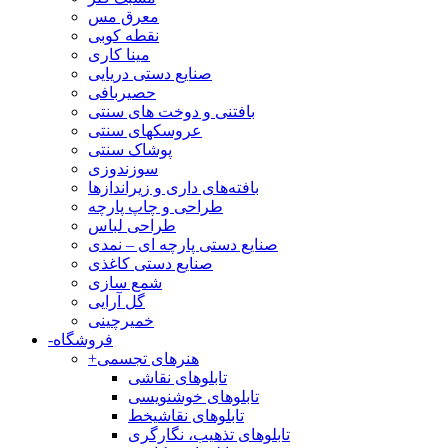
معرق مس
نقطه کوبی
مینا کاری
صنایع دستی دریایی
حصیربافی
بافتنی‌ و دوخت های سنتی
عروسکهای سنتی
پوشاک سنتی
سوزندوزی
بافته‌های داری و زیراندازها
طراحی و چاپ پارچه
طراحی لباس
صنایع دستی پارچه ای – نمدی
صنایع دستی کاغذی
شمع سازی
گل آرایی
خمیرچینی
فروشگاه
-
هنرهای تجسمی
+
تابلوهای نقاشی
تابلوهای خوشنویسی
تابلوهای نقاشیخط
تابلوهای تذهیب، نگارگری