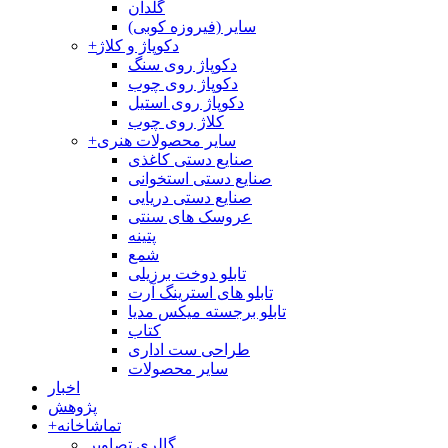
گلدان
سایر (فیروزه کوبی)
دکوپاژ و کلاژ
+
دکوپاژ روی سنگ
دکوپاژ روی چوب
دکوپاژ روی استیل
کلاژ روی چوب
سایر محصولات هنری
+
صنایع دستی کاغذی
صنایع دستی استخوانی
صنایع دستی دریایی
عروسک های سنتی
پتینه
شمع
تابلو دوخت برزیلی
تابلو های استرینگ آرت
تابلو برجسته میکس مدیا
کتاب
طراحی ست اداری
سایر محصولات
اخبار
پژوهش
تماشاخانه
+
گالری تصاویر