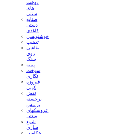
دوخت
های
سنتی
صنایع
دستی
کاغذی
خوشنویسی
تذهیب
نقاشی
روی
سنگ
پتینه
سوخت
نگاری
فیروزه
کوبی
نقش
برجسته
بر مس
عروسکهای
سنتی
شمع
سازی
عکاسی