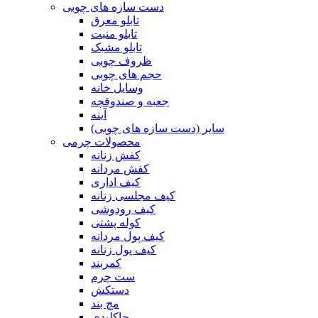
دست سازه های چوبی
تابلو معرق
تابلو منبت
تابلو مشبک
ظروف چوبی
حجم های چوبی
وسایل خانه
جعبه و صندوقچه
آینه
سایر (دست سازه های چوبی)
محصولات چرمی
کفش زنانه
کفش مردانه
کیف اداری
کیف مجلسی زنانه
کیف رودوشی
کوله پشتی
کیف پول مردانه
کیف پول زنانه
کمربند
ست چرم
دستکش
مچ بند
جاکلیدی