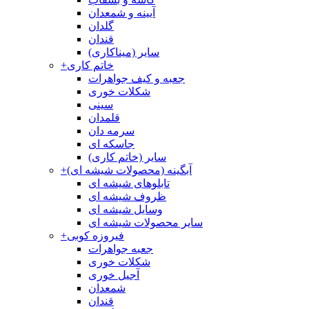
آیینه و شمعدان
گلدان
قندان
سایر (میناکاری)
خاتم کاری
+
جعبه و کیف جواهرات
شکلات خوری
سینی
قلمدان
سرمه دان
جاسکه ای
سایر (خاتم کاری)
آبگینه (محصولات شیشه ای)
+
تابلوهای شیشه ای
ظروف شیشه ای
وسایل شیشه ای
سایر محصولات شیشه ای
فیروزه کوبی
+
جعبه جواهرات
شکلات خوری
آجیل خوری
شمعدان
قندان