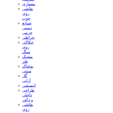
معماری
نقاشی
روی
چوب
صنایع
دستی
چرمی
خراطی
حکاکی
روی
سنگ
مشبک
فلز
پوشاک
سنتی
گل
آرایی
انیمیشن
طراحی
داخلی
و دکور
نقاشی
روی