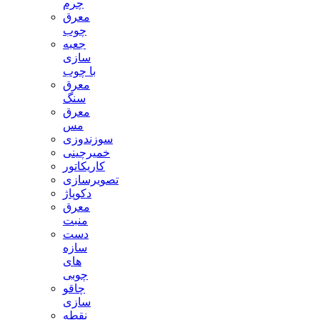
چرم
معرق
چوب
جعبه
سازی
با چوب
معرق
سنگ
معرق
مس
سوزندوزی
خمیرچینی
کاریکاتور
تصویرسازی
دکوپاژ
معرق
منبت
دست
سازه
های
چوبی
چاقو
سازی
نقطه