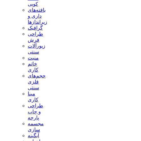
کوبی
بافته‌های
داری و
زیراندازها
گرافیک
طراحی
فرش
زیورآلات
سنتی
منبت
خاتم
کاری
حجم‌های
فلزی
سنتی
مینا
کاری
طراحی
و چاپ
پارچه
مجسمه
سازی
آبگینه