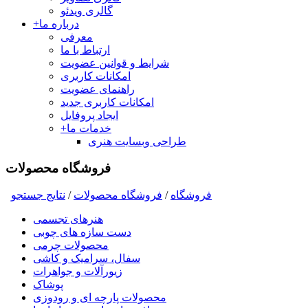
گالری ویدئو
درباره ما
+
معرفی
ارتباط با ما
شرایط و قوانین عضویت
امکانات کاربری
راهنمای عضویت
امکانات کاربری جدید
ایجاد پروفایل
خدمات ما
+
طراحی وبسایت هنری
فروشگاه محصولات
فروشگاه
/
فروشگاه محصولات
/
نتايج جستجو
هنرهای تجسمی
دست سازه های چوبی
محصولات چرمی
سفال، سرامیک و کاشی
زیورآلات و جواهرات
پوشاک
محصولات پارچه ای و رودوزی