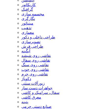
انیمیشن
کاریکاتور
گرافیک
مجسمه سازی
نگارگری
مینیاتور
تذهیب
معماری
طراحی داخلی و دکور
تصویرسازی
طراحی فرش
آبگینه
نقاشی روی شیشه
نقاشی روی سفال
نقاشی روی سنگ
نقاشی روی چوب
نقاشی روی چرم
دکوپاژ
زیورآلات سنتی
جواهرات دست ساز
سفال، سرامیک و کاشی
معرق کاشی
پتینه
صنایع دستی چرمی