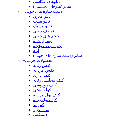
تابلوهای عکاسی
سایر (هنرهای تجسمی)
دست سازه های چوبی
+
تابلو معرق
تابلو منبت
تابلو مشبک
ظروف چوبی
حجم های چوبی
وسایل خانه
جعبه و صندوقچه
آینه
سایر (دست سازه های چوبی)
محصولات چرمی
+
کفش زنانه
کفش مردانه
کیف اداری
کیف مجلسی زنانه
کیف رودوشی
کوله پشتی
کیف پول مردانه
کیف پول زنانه
کمربند
ست چرم
دستکش