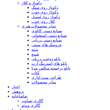
دکوپاژ و کلاژ
دکوپاژ روی سنگ
دکوپاژ روی چوب
دکوپاژ روی استیل
کلاژ روی چوب
سایر محصولات هنری
صنایع دستی کاغذی
صنایع دستی استخوانی
صنایع دستی دریایی
عروسک های سنتی
پتینه
شمع
تابلو دوخت برزیلی
تابلو های استرینگ آرت
تابلو برجسته میکس مدیا
کتاب
طراحی ست اداری
سایر محصولات
اخبار
پژوهش
تماشاخانه
گالری تصاویر
گالری ویدئو