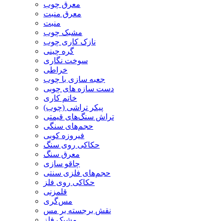
معرق چوب
معرق منبت
منبت
مشبک چوب
نازک کاری چوب
گره چینی
سوخت نگاری
خراطی
جعبه سازی با چوب
دست سازه های چوبی
خاتم کاری
پیکر تراشی (چوب)
تراش سنگ‌های قیمتی
حجم‌های سنگی
فیروزه کوبی
حکاکی روی سنگ
معرق سنگ
چاقو سازی
حجم‌های فلزی سنتی
حکاکی روی فلز
قلمزنی
مس‌گری
نقش برجسته بر مس
مشبک فلز