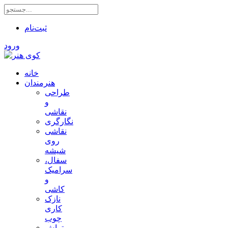
ثبت‌نام
ورود
خانه
هنرمندان
طراحی
و
نقاشی
نگارگری
نقاشی
روی
شیشه
سفال،
سرامیک
و
کاشی
نازک
کاری
چوب
تراش