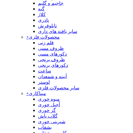
جاجیم و گلیم
گبه
کلاژ
پادری
تابلوفرش
سایر بافته های داری
محصولات فلزی
+
قلم زنی
ظروف مسی
دکورهای مسی
ظروف برنجی
دکورهای برنجی
ساعت
آیینه و شمعدان
لوستر
سایر محصولات فلزی
میناکاری
+
میوه خوری
آجیل خوری
گز خوری
گلاب پاش
شیرینی خوری
بشقاب
کاسه و بشقاب