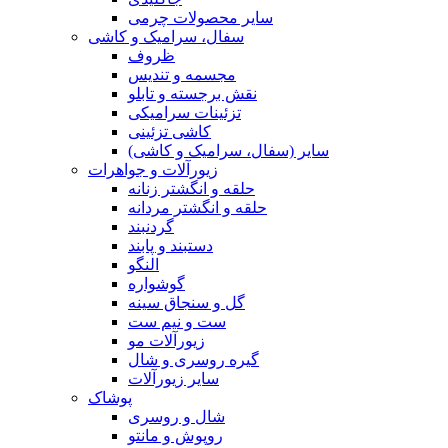
سایر محصولات چرمی
سفال، سرامیک و کاشی
ظروف
مجسمه و تندیس
نقش برجسته و تابلو
تزئینات سرامیکی
کاشی تزئینی
سایر (سفال، سرامیک و کاشی)
زیورآلات و جواهرات
حلقه و انگشتر زنانه
حلقه و انگشتر مردانه
گردنبند
دستبند و پابند
النگو
گوشواره
گل و سنجاق سینه
ست و نیم ست
زیورآلات مو
گیره روسری و شال
سایر زیورآلات
پوشاک
شال و روسری
روپوش و مانتو