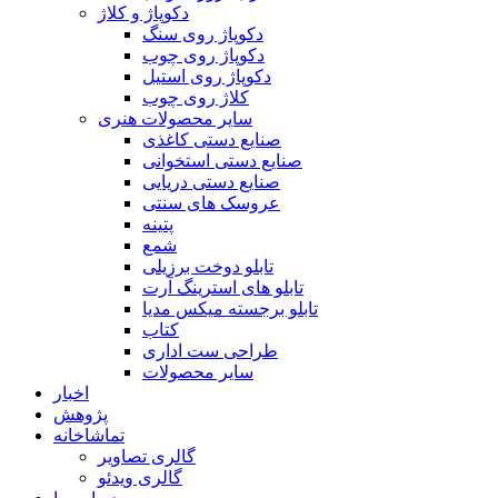
دکوپاژ و کلاژ
دکوپاژ روی سنگ
دکوپاژ روی چوب
دکوپاژ روی استیل
کلاژ روی چوب
سایر محصولات هنری
صنایع دستی کاغذی
صنایع دستی استخوانی
صنایع دستی دریایی
عروسک های سنتی
پتینه
شمع
تابلو دوخت برزیلی
تابلو های استرینگ آرت
تابلو برجسته میکس مدیا
کتاب
طراحی ست اداری
سایر محصولات
اخبار
پژوهش
تماشاخانه
گالری تصاویر
گالری ویدئو