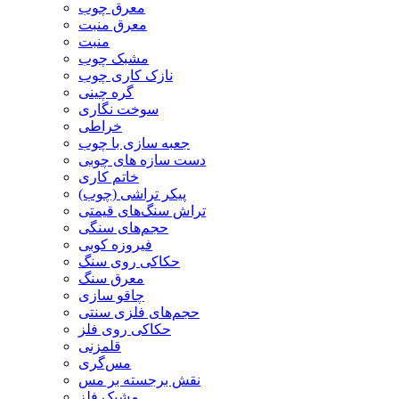
معرق چوب
معرق منبت
منبت
مشبک چوب
نازک کاری چوب
گره چینی
سوخت نگاری
خراطی
جعبه سازی با چوب
دست سازه های چوبی
خاتم کاری
پیکر تراشی (چوب)
تراش سنگ‌های قیمتی
حجم‌های سنگی
فیروزه کوبی
حکاکی روی سنگ
معرق سنگ
چاقو سازی
حجم‌های فلزی سنتی
حکاکی روی فلز
قلمزنی
مس‌گری
نقش برجسته بر مس
مشبک فلز