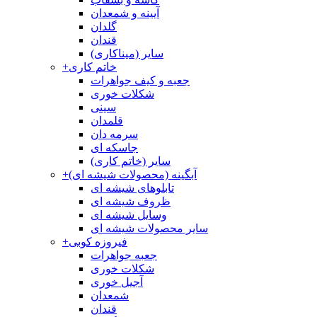
آیینه و شمعدان
گلدان
قندان
سایر (میناکاری)
خاتم کاری
+
جعبه و کیف جواهرات
شکلات خوری
سینی
قلمدان
سرمه دان
جاسکه ای
سایر (خاتم کاری)
آبگینه (محصولات شیشه ای)
+
تابلوهای شیشه ای
ظروف شیشه ای
وسایل شیشه ای
سایر محصولات شیشه ای
فیروزه کوبی
+
جعبه جواهرات
شکلات خوری
آجیل خوری
شمعدان
قندان