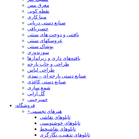
معرق مس
نقطه کوبی
مینا کاری
صنایع دستی دریایی
حصیربافی
بافتنی‌ و دوخت های سنتی
عروسکهای سنتی
پوشاک سنتی
سوزندوزی
بافته‌های داری و زیراندازها
طراحی و چاپ پارچه
طراحی لباس
صنایع دستی پارچه ای – نمدی
صنایع دستی کاغذی
شمع سازی
گل آرایی
خمیرچینی
فروشگاه
-
هنرهای تجسمی
+
تابلوهای نقاشی
تابلوهای خوشنویسی
تابلوهای نقاشیخط
تابلوهای تذهیب، نگارگری