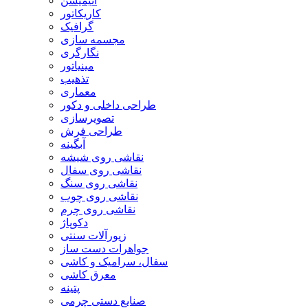
انیمیشن
کاریکاتور
گرافیک
مجسمه سازی
نگارگری
مینیاتور
تذهیب
معماری
طراحی داخلی و دکور
تصویرسازی
طراحی فرش
آبگینه
نقاشی روی شیشه
نقاشی روی سفال
نقاشی روی سنگ
نقاشی روی چوب
نقاشی روی چرم
دکوپاژ
زیورآلات سنتی
جواهرات دست ساز
سفال، سرامیک و کاشی
معرق کاشی
پتینه
صنایع دستی چرمی