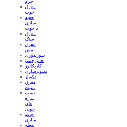
چرم
معرق
چوب
جعبه
سازی
با چوب
معرق
سنگ
معرق
مس
سوزندوزی
خمیرچینی
کاریکاتور
تصویرسازی
دکوپاژ
معرق
منبت
دست
سازه
های
چوبی
چاقو
سازی
نقطه