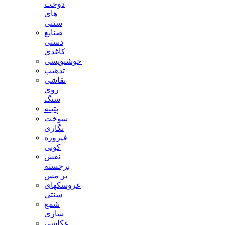
دوخت
های
سنتی
صنایع
دستی
کاغذی
خوشنویسی
تذهیب
نقاشی
روی
سنگ
پتینه
سوخت
نگاری
فیروزه
کوبی
نقش
برجسته
بر مس
عروسکهای
سنتی
شمع
سازی
عکاسی