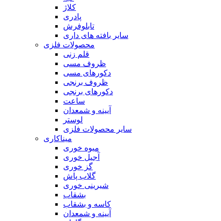
کلاژ
پادری
تابلوفرش
سایر بافته های داری
محصولات فلزی
قلم زنی
ظروف مسی
دکورهای مسی
ظروف برنجی
دکورهای برنجی
ساعت
آیینه و شمعدان
لوستر
سایر محصولات فلزی
میناکاری
میوه خوری
آجیل خوری
گز خوری
گلاب پاش
شیرینی خوری
بشقاب
کاسه و بشقاب
آیینه و شمعدان