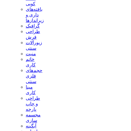
کوبی
بافته‌های
داری و
زیراندازها
گرافیک
طراحی
فرش
زیورآلات
سنتی
منبت
خاتم
کاری
حجم‌های
فلزی
سنتی
مینا
کاری
طراحی
و چاپ
پارچه
مجسمه
سازی
آبگینه