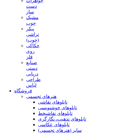
جواهرات
دست
ساز
مشبک
چوب
پیکر
تراشی
(چوب)
حکاکی
روی
فلز
صنایع
دستی
دریایی
طراحی
لباس
فروشگاه
هنرهای تجسمی
تابلوهای نقاشی
تابلوهای خوشنویسی
تابلوهای نقاشیخط
تابلوهای تذهیب، نگارگری
تابلوهای عکاسی
سایر (هنرهای تجسمی)