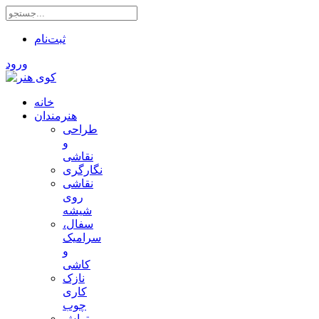
ثبت‌نام
ورود
خانه
هنرمندان
طراحی
و
نقاشی
نگارگری
نقاشی
روی
شیشه
سفال،
سرامیک
و
کاشی
نازک
کاری
چوب
تراش