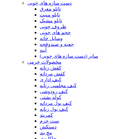
دست سازه های چوبی
تابلو معرق
تابلو منبت
تابلو مشبک
ظروف چوبی
حجم های چوبی
وسایل خانه
جعبه و صندوقچه
آینه
سایر (دست سازه های چوبی)
محصولات چرمی
کفش زنانه
کفش مردانه
کیف اداری
کیف مجلسی زنانه
کیف رودوشی
کوله پشتی
کیف پول مردانه
کیف پول زنانه
کمربند
ست چرم
دستکش
مچ بند
جاکلیدی