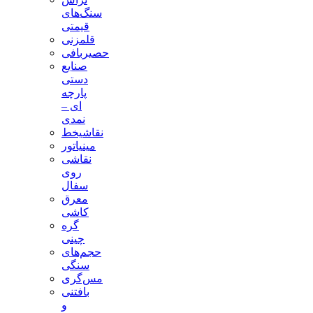
سنگ‌های
قیمتی
قلمزنی
حصیربافی
صنایع
دستی
پارچه
ای –
نمدی
نقاشیخط
مینیاتور
نقاشی
روی
سفال
معرق
کاشی
گره
چینی
حجم‌های
سنگی
مس‌گری
بافتنی‌
و