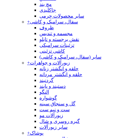
مچ بند
جاکلیدی
سایر محصولات چرمی
سفال، سرامیک و کاشی
+
ظروف
مجسمه و تندیس
نقش برجسته و تابلو
تزئینات سرامیکی
کاشی تزئینی
سایر (سفال، سرامیک و کاشی)
زیورآلات و جواهرات
+
حلقه و انگشتر زنانه
حلقه و انگشتر مردانه
گردنبند
دستبند و پابند
النگو
گوشواره
گل و سنجاق سینه
ست و نیم ست
زیورآلات مو
گیره روسری و شال
سایر زیورآلات
پوشاک
+