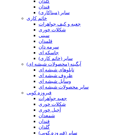
گلدان
قندان
سایر (میناکاری)
خاتم کاری
جعبه و کیف جواهرات
شکلات خوری
سینی
قلمدان
سرمه دان
جاسکه ای
سایر (خاتم کاری)
آبگینه (محصولات شیشه ای)
تابلوهای شیشه ای
ظروف شیشه ای
وسایل شیشه ای
سایر محصولات شیشه ای
فیروزه کوبی
جعبه جواهرات
شکلات خوری
آجیل خوری
شمعدان
قندان
گلدان
سایر (فیروزه کوبی)