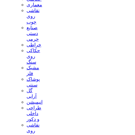
معماری
نقاشی
روی
چوب
صنایع
دستی
چرمی
خراطی
حکاکی
روی
سنگ
مشبک
فلز
پوشاک
سنتی
گل
آرایی
انیمیشن
طراحی
داخلی
و دکور
نقاشی
روی