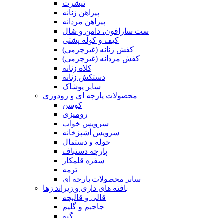
تیشرت
پیراهن زنانه
پیراهن مردانه
ست سارافون، دامن و شال
کیف و کوله پشتی
کفش زنانه (غیرچرمی)
کفش مردانه (غیرچرمی)
کلاه زنانه
دستکش زنانه
سایر پوشاک
محصولات پارچه ای و رودوزی
کوسن
رومیزی
سرویس خواب
سرویس آشپزخانه
حوله و دستمال
پارچه دستباف
سفره قلمکار
ترمه
سایر محصولات پارچه ای
بافته های داری و زیراندازها
قالی و قالیچه
جاجیم و گلیم
گبه