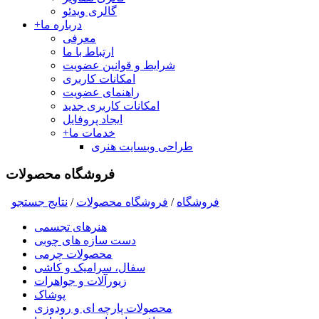
گالری ویدئو
درباره ما
+
معرفی
ارتباط با ما
شرایط و قوانین عضویت
امکانات کاربری
راهنمای عضویت
امکانات کاربری جدید
ایجاد پروفایل
خدمات ما
+
طراحی وبسایت هنری
فروشگاه محصولات
فروشگاه
/
فروشگاه محصولات
/
نتايج جستجو
هنرهای تجسمی
دست سازه های چوبی
محصولات چرمی
سفال، سرامیک و کاشی
زیورآلات و جواهرات
پوشاک
محصولات پارچه ای و رودوزی