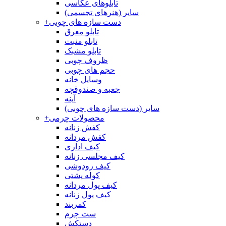
تابلوهای عکاسی
سایر (هنرهای تجسمی)
دست سازه های چوبی
+
تابلو معرق
تابلو منبت
تابلو مشبک
ظروف چوبی
حجم های چوبی
وسایل خانه
جعبه و صندوقچه
آینه
سایر (دست سازه های چوبی)
محصولات چرمی
+
کفش زنانه
کفش مردانه
کیف اداری
کیف مجلسی زنانه
کیف رودوشی
کوله پشتی
کیف پول مردانه
کیف پول زنانه
کمربند
ست چرم
دستکش