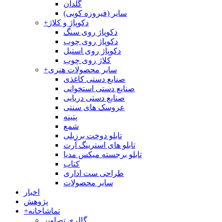
گلدان
سایر (فیروزه کوبی)
دکوپاژ و کلاژ
+
دکوپاژ روی سنگ
دکوپاژ روی چوب
دکوپاژ روی استیل
کلاژ روی چوب
سایر محصولات هنری
+
صنایع دستی کاغذی
صنایع دستی استخوانی
صنایع دستی دریایی
عروسک های سنتی
پتینه
شمع
تابلو دوخت برزیلی
تابلو های استرینگ آرت
تابلو برجسته میکس مدیا
کتاب
طراحی ست اداری
سایر محصولات
اخبار
پژوهش
تماشاخانه
+
گالری تصاویر