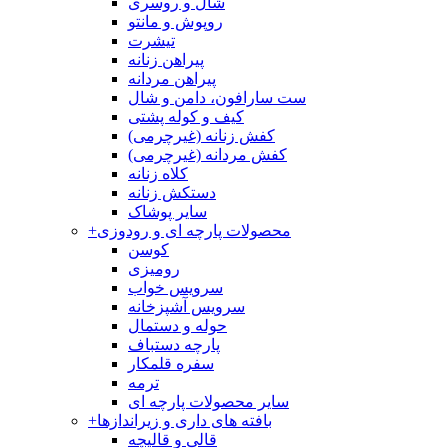
شال و روسری
روپوش و مانتو
تیشرت
پیراهن زنانه
پیراهن مردانه
ست سارافون، دامن و شال
کیف و کوله پشتی
کفش زنانه (غیرچرمی)
کفش مردانه (غیرچرمی)
کلاه زنانه
دستکش زنانه
سایر پوشاک
محصولات پارچه ای و رودوزی
+
کوسن
رومیزی
سرویس خواب
سرویس آشپزخانه
حوله و دستمال
پارچه دستباف
سفره قلمکار
ترمه
سایر محصولات پارچه ای
بافته های داری و زیراندازها
+
قالی و قالیچه