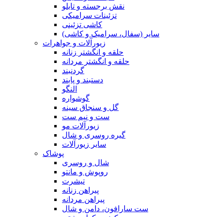
نقش برجسته و تابلو
تزئینات سرامیکی
کاشی تزئینی
سایر (سفال، سرامیک و کاشی)
زیورآلات و جواهرات
حلقه و انگشتر زنانه
حلقه و انگشتر مردانه
گردنبند
دستبند و پابند
النگو
گوشواره
گل و سنجاق سینه
ست و نیم ست
زیورآلات مو
گیره روسری و شال
سایر زیورآلات
پوشاک
شال و روسری
روپوش و مانتو
تیشرت
پیراهن زنانه
پیراهن مردانه
ست سارافون، دامن و شال