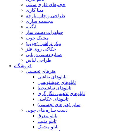
حجم‌های فلزی سنتی
مینا کاری
طراحی و چاپ پارچه
مجسمه سازی
آبگینه
جواهرات دست ساز
مشبک چوب
پیکر تراشی (چوب)
حکاکی روی فلز
صنایع دستی دریایی
طراحی لباس
فروشگاه
هنرهای تجسمی
تابلوهای نقاشی
تابلوهای خوشنویسی
تابلوهای نقاشیخط
تابلوهای تذهیب، نگارگری
تابلوهای عکاسی
سایر (هنرهای تجسمی)
دست سازه های چوبی
تابلو معرق
تابلو منبت
تابلو مشبک