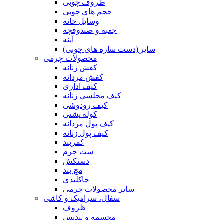
ظروف چوبی
حجم های چوبی
وسایل خانه
جعبه و صندوقچه
آینه
سایر (دست سازه های چوبی)
محصولات چرمی
کفش زنانه
کفش مردانه
کیف اداری
کیف مجلسی زنانه
کیف رودوشی
کوله پشتی
کیف پول مردانه
کیف پول زنانه
کمربند
ست چرم
دستکش
مچ بند
جاکلیدی
سایر محصولات چرمی
سفال، سرامیک و کاشی
ظروف
مجسمه و تندیس