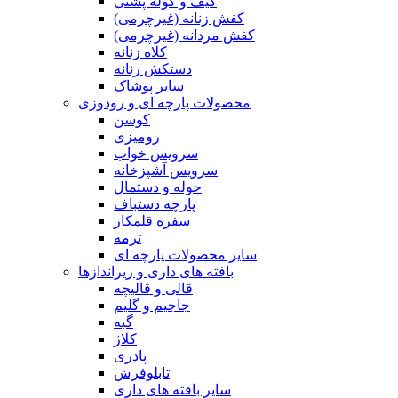
کیف و کوله پشتی
کفش زنانه (غیرچرمی)
کفش مردانه (غیرچرمی)
کلاه زنانه
دستکش زنانه
سایر پوشاک
محصولات پارچه ای و رودوزی
کوسن
رومیزی
سرویس خواب
سرویس آشپزخانه
حوله و دستمال
پارچه دستباف
سفره قلمکار
ترمه
سایر محصولات پارچه ای
بافته های داری و زیراندازها
قالی و قالیچه
جاجیم و گلیم
گبه
کلاژ
پادری
تابلوفرش
سایر بافته های داری