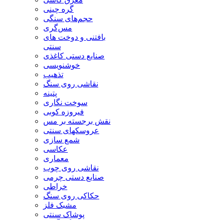
گره چینی
حجم‌های سنگی
مس‌گری
بافتنی‌ و دوخت های
سنتی
صنایع دستی کاغذی
خوشنویسی
تذهیب
نقاشی روی سنگ
پتینه
سوخت نگاری
فیروزه کوبی
نقش برجسته بر مس
عروسکهای سنتی
شمع سازی
عکاسی
معماری
نقاشی روی چوب
صنایع دستی چرمی
خراطی
حکاکی روی سنگ
مشبک فلز
پوشاک سنتی