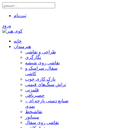
ثبت‌نام
ورود
خانه
هنرمندان
طراحی و نقاشی
نگارگری
نقاشی روی شیشه
سفال، سرامیک و
کاشی
نازک کاری چوب
تراش سنگ‌های قیمتی
قلمزنی
حصیربافی
صنایع دستی پارچه ای –
نمدی
نقاشیخط
مینیاتور
نقاشی روی سفال
معرق کاشی