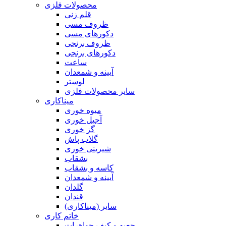
محصولات فلزی
قلم زنی
ظروف مسی
دکورهای مسی
ظروف برنجی
دکورهای برنجی
ساعت
آیینه و شمعدان
لوستر
سایر محصولات فلزی
میناکاری
میوه خوری
آجیل خوری
گز خوری
گلاب پاش
شیرینی خوری
بشقاب
کاسه و بشقاب
آیینه و شمعدان
گلدان
قندان
سایر (میناکاری)
خاتم کاری
جعبه و کیف جواهرات