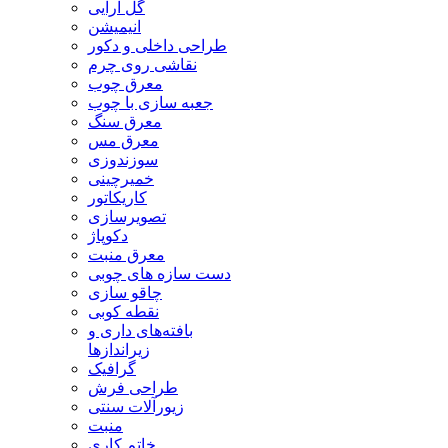
گل آرایی
انیمیشن
طراحی داخلی و دکور
نقاشی روی چرم
معرق چوب
جعبه سازی با چوب
معرق سنگ
معرق مس
سوزندوزی
خمیرچینی
کاریکاتور
تصویرسازی
دکوپاژ
معرق منبت
دست سازه های چوبی
چاقو سازی
نقطه کوبی
بافته‌های داری و
زیراندازها
گرافیک
طراحی فرش
زیورآلات سنتی
منبت
خاتم کاری