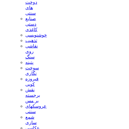
دوخت
های
سنتی
صنایع
دستی
کاغذی
خوشنویسی
تذهیب
نقاشی
روی
سنگ
پتینه
سوخت
نگاری
فیروزه
کوبی
نقش
برجسته
بر مس
عروسکهای
سنتی
شمع
سازی
عکاسی