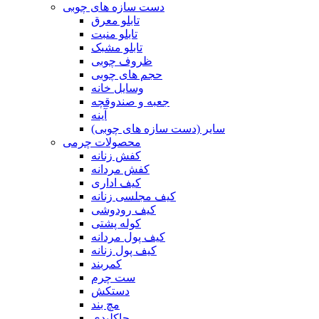
دست سازه های چوبی
تابلو معرق
تابلو منبت
تابلو مشبک
ظروف چوبی
حجم های چوبی
وسایل خانه
جعبه و صندوقچه
آینه
سایر (دست سازه های چوبی)
محصولات چرمی
کفش زنانه
کفش مردانه
کیف اداری
کیف مجلسی زنانه
کیف رودوشی
کوله پشتی
کیف پول مردانه
کیف پول زنانه
کمربند
ست چرم
دستکش
مچ بند
جاکلیدی