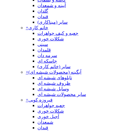
آیینه و شمعدان
گلدان
قندان
سایر (میناکاری)
خاتم کاری
+
جعبه و کیف جواهرات
شکلات خوری
سینی
قلمدان
سرمه دان
جاسکه ای
سایر (خاتم کاری)
آبگینه (محصولات شیشه ای)
+
تابلوهای شیشه ای
ظروف شیشه ای
وسایل شیشه ای
سایر محصولات شیشه ای
فیروزه کوبی
+
جعبه جواهرات
شکلات خوری
آجیل خوری
شمعدان
قندان