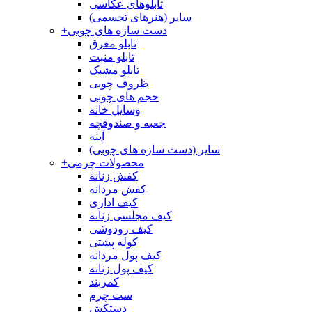
تابلوهای عکاسی
سایر (هنرهای تجسمی)
دست سازه های چوبی
+
تابلو معرق
تابلو منبت
تابلو مشبک
ظروف چوبی
حجم های چوبی
وسایل خانه
جعبه و صندوقچه
آینه
سایر (دست سازه های چوبی)
محصولات چرمی
+
کفش زنانه
کفش مردانه
کیف اداری
کیف مجلسی زنانه
کیف رودوشی
کوله پشتی
کیف پول مردانه
کیف پول زنانه
کمربند
ست چرم
دستکش