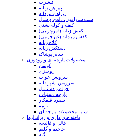
تیشرت
پیراهن زنانه
پیراهن مردانه
ست سارافون، دامن و شال
کیف و کوله پشتی
کفش زنانه (غیرچرمی)
کفش مردانه (غیرچرمی)
کلاه زنانه
دستکش زنانه
سایر پوشاک
محصولات پارچه ای و رودوزی
کوسن
رومیزی
سرویس خواب
سرویس آشپزخانه
حوله و دستمال
پارچه دستباف
سفره قلمکار
ترمه
سایر محصولات پارچه ای
بافته های داری و زیراندازها
قالی و قالیچه
جاجیم و گلیم
گبه