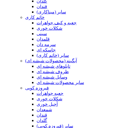
گلدان
قندان
سایر (میناکاری)
خاتم کاری
جعبه و کیف جواهرات
شکلات خوری
سینی
قلمدان
سرمه دان
جاسکه ای
سایر (خاتم کاری)
آبگینه (محصولات شیشه ای)
تابلوهای شیشه ای
ظروف شیشه ای
وسایل شیشه ای
سایر محصولات شیشه ای
فیروزه کوبی
جعبه جواهرات
شکلات خوری
آجیل خوری
شمعدان
قندان
گلدان
سایر (فیروزه کوبی)