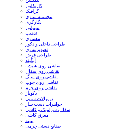
انیمیشن
کاریکاتور
گرافیک
مجسمه سازی
نگارگری
مینیاتور
تذهیب
معماری
طراحی داخلی و دکور
تصویرسازی
طراحی فرش
آبگینه
نقاشی روی شیشه
نقاشی روی سفال
نقاشی روی سنگ
نقاشی روی چوب
نقاشی روی چرم
دکوپاژ
زیورآلات سنتی
جواهرات دست ساز
سفال، سرامیک و کاشی
معرق کاشی
پتینه
صنایع دستی چرمی