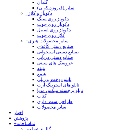
گلدان
سایر (فیروزه کوبی)
دکوپاژ و کلاژ
+
دکوپاژ روی سنگ
دکوپاژ روی چوب
دکوپاژ روی استیل
کلاژ روی چوب
سایر محصولات هنری
+
صنایع دستی کاغذی
صنایع دستی استخوانی
صنایع دستی دریایی
عروسک های سنتی
پتینه
شمع
تابلو دوخت برزیلی
تابلو های استرینگ آرت
تابلو برجسته میکس مدیا
کتاب
طراحی ست اداری
سایر محصولات
اخبار
پژوهش
تماشاخانه
+
گالری تصاویر