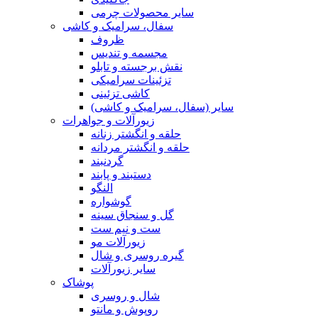
سایر محصولات چرمی
سفال، سرامیک و کاشی
ظروف
مجسمه و تندیس
نقش برجسته و تابلو
تزئینات سرامیکی
کاشی تزئینی
سایر (سفال، سرامیک و کاشی)
زیورآلات و جواهرات
حلقه و انگشتر زنانه
حلقه و انگشتر مردانه
گردنبند
دستبند و پابند
النگو
گوشواره
گل و سنجاق سینه
ست و نیم ست
زیورآلات مو
گیره روسری و شال
سایر زیورآلات
پوشاک
شال و روسری
روپوش و مانتو