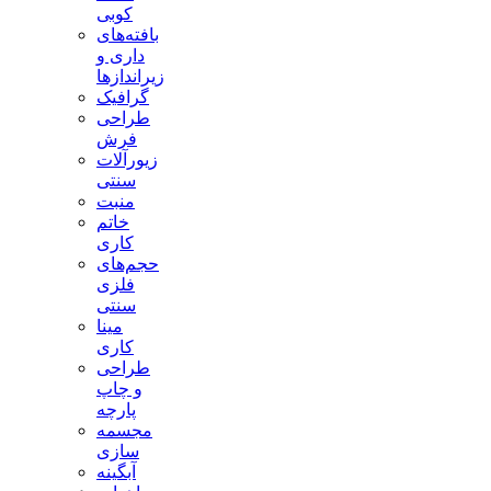
کوبی
بافته‌های
داری و
زیراندازها
گرافیک
طراحی
فرش
زیورآلات
سنتی
منبت
خاتم
کاری
حجم‌های
فلزی
سنتی
مینا
کاری
طراحی
و چاپ
پارچه
مجسمه
سازی
آبگینه