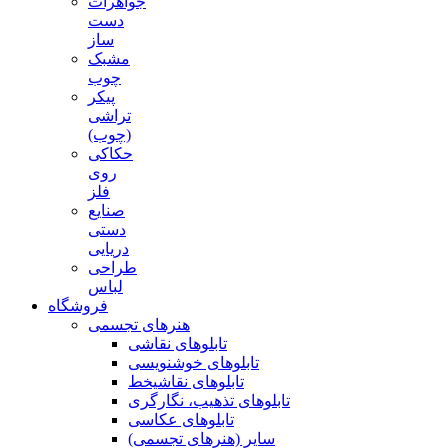
جواهرات
دست
ساز
مشبک
چوب
پیکر
تراشی
(چوب)
حکاکی
روی
فلز
صنایع
دستی
دریایی
طراحی
لباس
فروشگاه
هنرهای تجسمی
تابلوهای نقاشی
تابلوهای خوشنویسی
تابلوهای نقاشیخط
تابلوهای تذهیب، نگارگری
تابلوهای عکاسی
سایر (هنرهای تجسمی)