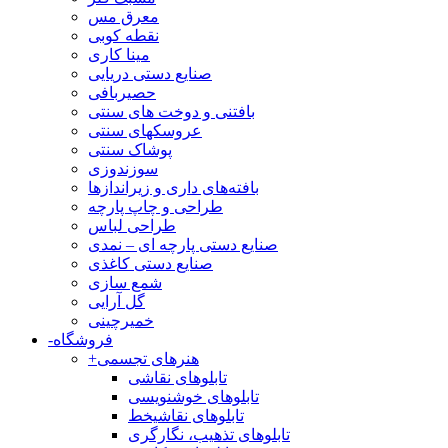
معرق مس
نقطه کوبی
مینا کاری
صنایع دستی دریایی
حصیربافی
بافتنی‌ و دوخت های سنتی
عروسکهای سنتی
پوشاک سنتی
سوزندوزی
بافته‌های داری و زیراندازها
طراحی و چاپ پارچه
طراحی لباس
صنایع دستی پارچه ای – نمدی
صنایع دستی کاغذی
شمع سازی
گل آرایی
خمیرچینی
فروشگاه
-
هنرهای تجسمی
+
تابلوهای نقاشی
تابلوهای خوشنویسی
تابلوهای نقاشیخط
تابلوهای تذهیب، نگارگری