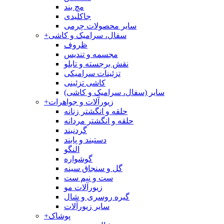
مچ بند
جاکلیدی
سایر محصولات چرمی
سفال، سرامیک و کاشی
+
ظروف
مجسمه و تندیس
نقش برجسته و تابلو
تزئینات سرامیکی
کاشی تزئینی
سایر (سفال، سرامیک و کاشی)
زیورآلات و جواهرات
+
حلقه و انگشتر زنانه
حلقه و انگشتر مردانه
گردنبند
دستبند و پابند
النگو
گوشواره
گل و سنجاق سینه
ست و نیم ست
زیورآلات مو
گیره روسری و شال
سایر زیورآلات
پوشاک
+