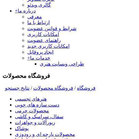
گالری ویدئو
درباره ما
+
معرفی
ارتباط با ما
شرایط و قوانین عضویت
امکانات کاربری
راهنمای عضویت
امکانات کاربری جدید
ایجاد پروفایل
خدمات ما
+
طراحی وبسایت هنری
فروشگاه محصولات
فروشگاه
/
فروشگاه محصولات
/
نتايج جستجو
هنرهای تجسمی
دست سازه های چوبی
محصولات چرمی
سفال، سرامیک و کاشی
زیورآلات و جواهرات
پوشاک
محصولات پارچه ای و رودوزی