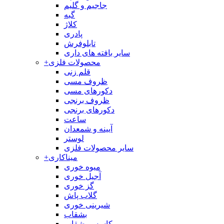
جاجیم و گلیم
گبه
کلاژ
پادری
تابلوفرش
سایر بافته های داری
محصولات فلزی
+
قلم زنی
ظروف مسی
دکورهای مسی
ظروف برنجی
دکورهای برنجی
ساعت
آیینه و شمعدان
لوستر
سایر محصولات فلزی
میناکاری
+
میوه خوری
آجیل خوری
گز خوری
گلاب پاش
شیرینی خوری
بشقاب
کاسه و بشقاب