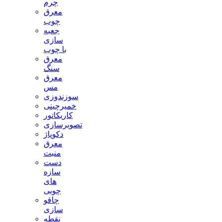
چرم
معرق
چوب
جعبه
سازی
با چوب
معرق
سنگ
معرق
مس
سوزندوزی
خمیرچینی
کاریکاتور
تصویرسازی
دکوپاژ
معرق
منبت
دست
سازه
های
چوبی
چاقو
سازی
نقطه