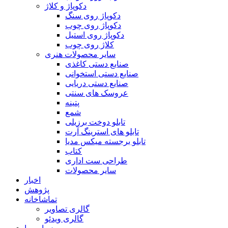
دکوپاژ و کلاژ
دکوپاژ روی سنگ
دکوپاژ روی چوب
دکوپاژ روی استیل
کلاژ روی چوب
سایر محصولات هنری
صنایع دستی کاغذی
صنایع دستی استخوانی
صنایع دستی دریایی
عروسک های سنتی
پتینه
شمع
تابلو دوخت برزیلی
تابلو های استرینگ آرت
تابلو برجسته میکس مدیا
کتاب
طراحی ست اداری
سایر محصولات
اخبار
پژوهش
تماشاخانه
گالری تصاویر
گالری ویدئو