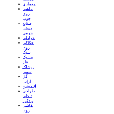
معماری
نقاشی
روی
چوب
صنایع
دستی
چرمی
خراطی
حکاکی
روی
سنگ
مشبک
فلز
پوشاک
سنتی
گل
آرایی
انیمیشن
طراحی
داخلی
و دکور
نقاشی
روی