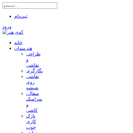
ثبت‌نام
ورود
خانه
هنرمندان
طراحی
و
نقاشی
نگارگری
نقاشی
روی
شیشه
سفال،
سرامیک
و
کاشی
نازک
کاری
چوب
تراش