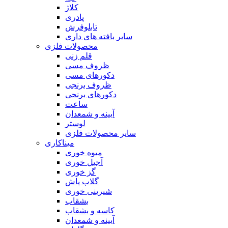
کلاژ
پادری
تابلوفرش
سایر بافته های داری
محصولات فلزی
قلم زنی
ظروف مسی
دکورهای مسی
ظروف برنجی
دکورهای برنجی
ساعت
آیینه و شمعدان
لوستر
سایر محصولات فلزی
میناکاری
میوه خوری
آجیل خوری
گز خوری
گلاب پاش
شیرینی خوری
بشقاب
کاسه و بشقاب
آیینه و شمعدان