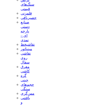
سنگ‌های
قیمتی
قلمزنی
حصیربافی
صنایع
دستی
پارچه
ای –
نمدی
نقاشیخط
مینیاتور
نقاشی
روی
سفال
معرق
کاشی
گره
چینی
حجم‌های
سنگی
مس‌گری
بافتنی‌
و