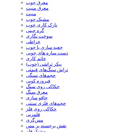
معرق چوب
معرق منبت
منبت
مشبک چوب
نازک کاری چوب
گره چینی
سوخت نگاری
خراطی
جعبه سازی با چوب
دست سازه های چوبی
خاتم کاری
پیکر تراشی (چوب)
تراش سنگ‌های قیمتی
حجم‌های سنگی
فیروزه کوبی
حکاکی روی سنگ
معرق سنگ
چاقو سازی
حجم‌های فلزی سنتی
حکاکی روی فلز
قلمزنی
مس‌گری
نقش برجسته بر مس
مشبک فلز