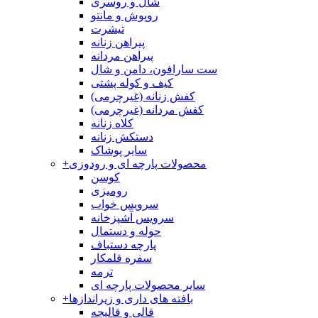
شال و روسری
روپوش و مانتو
تیشرت
پیراهن زنانه
پیراهن مردانه
ست سارافون، دامن و شال
کیف و کوله پشتی
کفش زنانه (غیرچرمی)
کفش مردانه (غیرچرمی)
کلاه زنانه
دستکش زنانه
سایر پوشاک
محصولات پارچه ای و رودوزی
+
کوسن
رومیزی
سرویس خواب
سرویس آشپزخانه
حوله و دستمال
پارچه دستباف
سفره قلمکار
ترمه
سایر محصولات پارچه ای
بافته های داری و زیراندازها
+
قالی و قالیچه