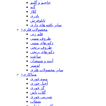
جاجیم و گلیم
گبه
کلاژ
پادری
تابلوفرش
سایر بافته های داری
محصولات فلزی
+
قلم زنی
ظروف مسی
دکورهای مسی
ظروف برنجی
دکورهای برنجی
ساعت
آیینه و شمعدان
لوستر
سایر محصولات فلزی
میناکاری
+
میوه خوری
آجیل خوری
گز خوری
گلاب پاش
شیرینی خوری
بشقاب
کاسه و بشقاب