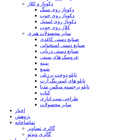
دکوپاژ و کلاژ
دکوپاژ روی سنگ
دکوپاژ روی چوب
دکوپاژ روی استیل
کلاژ روی چوب
سایر محصولات هنری
صنایع دستی کاغذی
صنایع دستی استخوانی
صنایع دستی دریایی
عروسک های سنتی
پتینه
شمع
تابلو دوخت برزیلی
تابلو های استرینگ آرت
تابلو برجسته میکس مدیا
کتاب
طراحی ست اداری
سایر محصولات
اخبار
پژوهش
تماشاخانه
گالری تصاویر
گالری ویدئو