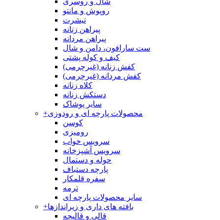
شال و روسری
روپوش و مانتو
تیشرت
پیراهن زنانه
پیراهن مردانه
ست سارافون، دامن و شال
کیف و کوله پشتی
کفش زنانه (غیرچرمی)
کفش مردانه (غیرچرمی)
کلاه زنانه
دستکش زنانه
سایر پوشاک
محصولات پارچه ای و رودوزی
+
کوسن
رومیزی
سرویس خواب
سرویس آشپزخانه
حوله و دستمال
پارچه دستباف
سفره قلمکار
ترمه
سایر محصولات پارچه ای
بافته های داری و زیراندازها
+
قالی و قالیچه