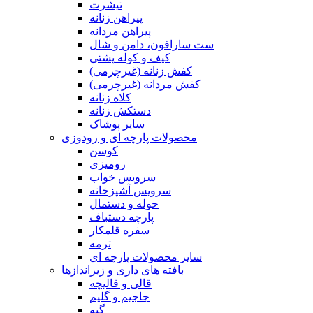
تیشرت
پیراهن زنانه
پیراهن مردانه
ست سارافون، دامن و شال
کیف و کوله پشتی
کفش زنانه (غیرچرمی)
کفش مردانه (غیرچرمی)
کلاه زنانه
دستکش زنانه
سایر پوشاک
محصولات پارچه ای و رودوزی
کوسن
رومیزی
سرویس خواب
سرویس آشپزخانه
حوله و دستمال
پارچه دستباف
سفره قلمکار
ترمه
سایر محصولات پارچه ای
بافته های داری و زیراندازها
قالی و قالیچه
جاجیم و گلیم
گبه