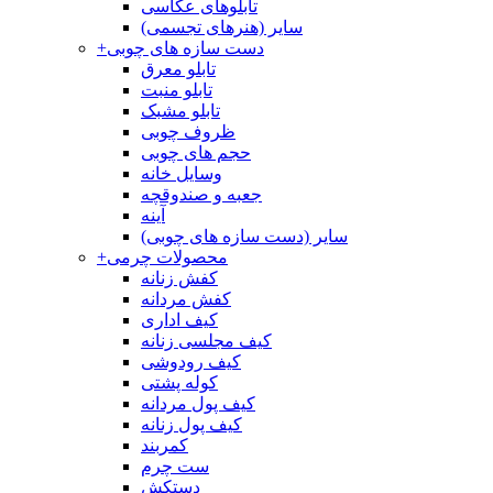
تابلوهای عکاسی
سایر (هنرهای تجسمی)
دست سازه های چوبی
+
تابلو معرق
تابلو منبت
تابلو مشبک
ظروف چوبی
حجم های چوبی
وسایل خانه
جعبه و صندوقچه
آینه
سایر (دست سازه های چوبی)
محصولات چرمی
+
کفش زنانه
کفش مردانه
کیف اداری
کیف مجلسی زنانه
کیف رودوشی
کوله پشتی
کیف پول مردانه
کیف پول زنانه
کمربند
ست چرم
دستکش