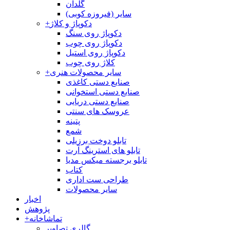
گلدان
سایر (فیروزه کوبی)
دکوپاژ و کلاژ
+
دکوپاژ روی سنگ
دکوپاژ روی چوب
دکوپاژ روی استیل
کلاژ روی چوب
سایر محصولات هنری
+
صنایع دستی کاغذی
صنایع دستی استخوانی
صنایع دستی دریایی
عروسک های سنتی
پتینه
شمع
تابلو دوخت برزیلی
تابلو های استرینگ آرت
تابلو برجسته میکس مدیا
کتاب
طراحی ست اداری
سایر محصولات
اخبار
پژوهش
تماشاخانه
+
گالری تصاویر