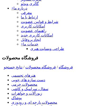
گالری ویدئو
درباره ما
+
معرفی
ارتباط با ما
شرایط و قوانین عضویت
امکانات کاربری
راهنمای عضویت
امکانات کاربری جدید
ایجاد پروفایل
خدمات ما
+
طراحی وبسایت هنری
فروشگاه محصولات
فروشگاه
/
فروشگاه محصولات
/
نتايج جستجو
هنرهای تجسمی
دست سازه های چوبی
محصولات چرمی
سفال، سرامیک و کاشی
زیورآلات و جواهرات
پوشاک
محصولات پارچه ای و رودوزی