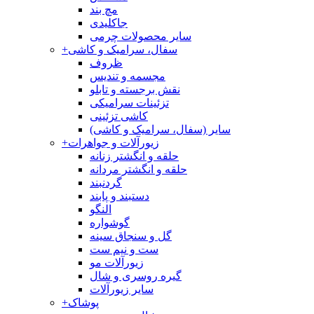
مچ بند
جاکلیدی
سایر محصولات چرمی
سفال، سرامیک و کاشی
+
ظروف
مجسمه و تندیس
نقش برجسته و تابلو
تزئینات سرامیکی
کاشی تزئینی
سایر (سفال، سرامیک و کاشی)
زیورآلات و جواهرات
+
حلقه و انگشتر زنانه
حلقه و انگشتر مردانه
گردنبند
دستبند و پابند
النگو
گوشواره
گل و سنجاق سینه
ست و نیم ست
زیورآلات مو
گیره روسری و شال
سایر زیورآلات
پوشاک
+