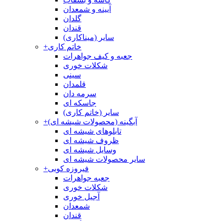
آیینه و شمعدان
گلدان
قندان
سایر (میناکاری)
خاتم کاری
+
جعبه و کیف جواهرات
شکلات خوری
سینی
قلمدان
سرمه دان
جاسکه ای
سایر (خاتم کاری)
آبگینه (محصولات شیشه ای)
+
تابلوهای شیشه ای
ظروف شیشه ای
وسایل شیشه ای
سایر محصولات شیشه ای
فیروزه کوبی
+
جعبه جواهرات
شکلات خوری
آجیل خوری
شمعدان
قندان