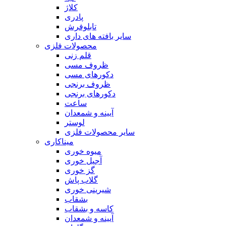
کلاژ
پادری
تابلوفرش
سایر بافته های داری
محصولات فلزی
قلم زنی
ظروف مسی
دکورهای مسی
ظروف برنجی
دکورهای برنجی
ساعت
آیینه و شمعدان
لوستر
سایر محصولات فلزی
میناکاری
میوه خوری
آجیل خوری
گز خوری
گلاب پاش
شیرینی خوری
بشقاب
کاسه و بشقاب
آیینه و شمعدان