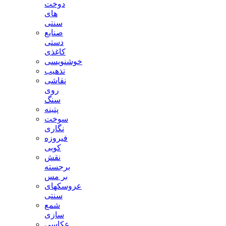
دوخت
های
سنتی
صنایع
دستی
کاغذی
خوشنویسی
تذهیب
نقاشی
روی
سنگ
پتینه
سوخت
نگاری
فیروزه
کوبی
نقش
برجسته
بر مس
عروسکهای
سنتی
شمع
سازی
عکاسی