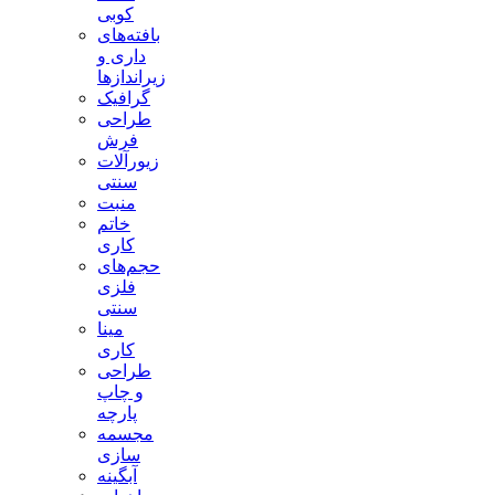
کوبی
بافته‌های
داری و
زیراندازها
گرافیک
طراحی
فرش
زیورآلات
سنتی
منبت
خاتم
کاری
حجم‌های
فلزی
سنتی
مینا
کاری
طراحی
و چاپ
پارچه
مجسمه
سازی
آبگینه