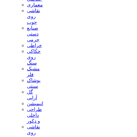
معماری
نقاشی
روی
چوب
صنایع
دستی
چرمی
خراطی
حکاکی
روی
سنگ
مشبک
فلز
پوشاک
سنتی
گل
آرایی
انیمیشن
طراحی
داخلی
و دکور
نقاشی
روی