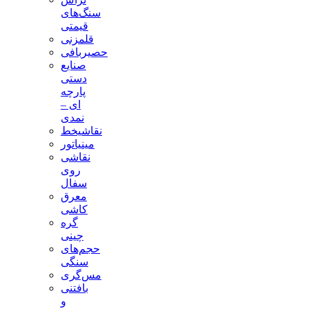
سنگ‌های
قیمتی
قلمزنی
حصیربافی
صنایع
دستی
پارچه
ای –
نمدی
نقاشیخط
مینیاتور
نقاشی
روی
سفال
معرق
کاشی
گره
چینی
حجم‌های
سنگی
مس‌گری
بافتنی‌
و