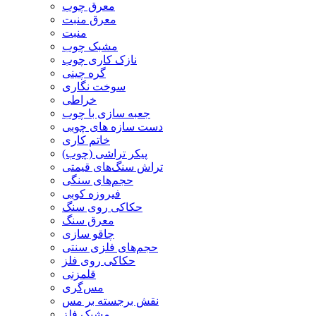
معرق چوب
معرق منبت
منبت
مشبک چوب
نازک کاری چوب
گره چینی
سوخت نگاری
خراطی
جعبه سازی با چوب
دست سازه های چوبی
خاتم کاری
پیکر تراشی (چوب)
تراش سنگ‌های قیمتی
حجم‌های سنگی
فیروزه کوبی
حکاکی روی سنگ
معرق سنگ
چاقو سازی
حجم‌های فلزی سنتی
حکاکی روی فلز
قلمزنی
مس‌گری
نقش برجسته بر مس
مشبک فلز