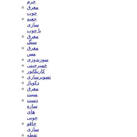
چرم
معرق
چوب
جعبه
سازی
با چوب
معرق
سنگ
معرق
مس
سوزندوزی
خمیرچینی
کاریکاتور
تصویرسازی
دکوپاژ
معرق
منبت
دست
سازه
های
چوبی
چاقو
سازی
نقطه