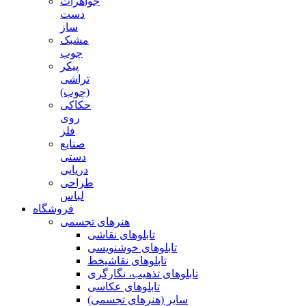
جواهرات
دست
ساز
مشبک
چوب
پیکر
تراشی
(چوب)
حکاکی
روی
فلز
صنایع
دستی
دریایی
طراحی
لباس
فروشگاه
هنرهای تجسمی
تابلوهای نقاشی
تابلوهای خوشنویسی
تابلوهای نقاشیخط
تابلوهای تذهیب، نگارگری
تابلوهای عکاسی
سایر (هنرهای تجسمی)