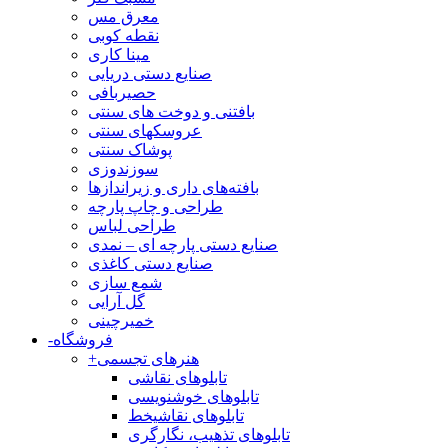
معرق مس
نقطه کوبی
مینا کاری
صنایع دستی دریایی
حصیربافی
بافتنی‌ و دوخت های سنتی
عروسکهای سنتی
پوشاک سنتی
سوزندوزی
بافته‌های داری و زیراندازها
طراحی و چاپ پارچه
طراحی لباس
صنایع دستی پارچه ای – نمدی
صنایع دستی کاغذی
شمع سازی
گل آرایی
خمیرچینی
فروشگاه
-
هنرهای تجسمی
+
تابلوهای نقاشی
تابلوهای خوشنویسی
تابلوهای نقاشیخط
تابلوهای تذهیب، نگارگری