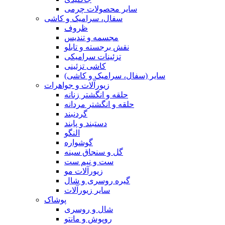
سایر محصولات چرمی
سفال، سرامیک و کاشی
ظروف
مجسمه و تندیس
نقش برجسته و تابلو
تزئینات سرامیکی
کاشی تزئینی
سایر (سفال، سرامیک و کاشی)
زیورآلات و جواهرات
حلقه و انگشتر زنانه
حلقه و انگشتر مردانه
گردنبند
دستبند و پابند
النگو
گوشواره
گل و سنجاق سینه
ست و نیم ست
زیورآلات مو
گیره روسری و شال
سایر زیورآلات
پوشاک
شال و روسری
روپوش و مانتو