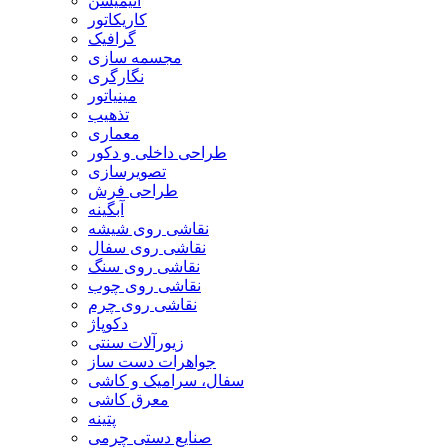
انیمیشن
کاریکاتور
گرافیک
مجسمه سازی
نگارگری
مینیاتور
تذهیب
معماری
طراحی داخلی و دکور
تصویرسازی
طراحی فرش
آبگینه
نقاشی روی شیشه
نقاشی روی سفال
نقاشی روی سنگ
نقاشی روی چوب
نقاشی روی چرم
دکوپاژ
زیورآلات سنتی
جواهرات دست ساز
سفال، سرامیک و کاشی
معرق کاشی
پتینه
صنایع دستی چرمی