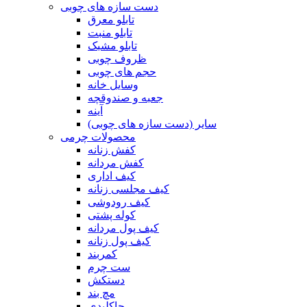
دست سازه های چوبی
تابلو معرق
تابلو منبت
تابلو مشبک
ظروف چوبی
حجم های چوبی
وسایل خانه
جعبه و صندوقچه
آینه
سایر (دست سازه های چوبی)
محصولات چرمی
کفش زنانه
کفش مردانه
کیف اداری
کیف مجلسی زنانه
کیف رودوشی
کوله پشتی
کیف پول مردانه
کیف پول زنانه
کمربند
ست چرم
دستکش
مچ بند
جاکلیدی