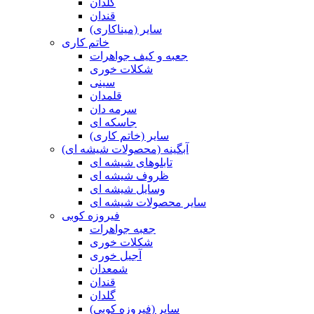
گلدان
قندان
سایر (میناکاری)
خاتم کاری
جعبه و کیف جواهرات
شکلات خوری
سینی
قلمدان
سرمه دان
جاسکه ای
سایر (خاتم کاری)
آبگینه (محصولات شیشه ای)
تابلوهای شیشه ای
ظروف شیشه ای
وسایل شیشه ای
سایر محصولات شیشه ای
فیروزه کوبی
جعبه جواهرات
شکلات خوری
آجیل خوری
شمعدان
قندان
گلدان
سایر (فیروزه کوبی)