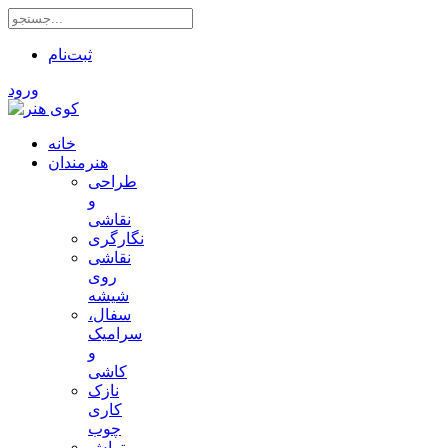
ثبت‌نام
ورود
خانه
هنرمندان
طراحی
و
نقاشی
نگارگری
نقاشی
روی
شیشه
سفال،
سرامیک
و
کاشی
نازک
کاری
چوب
تراش