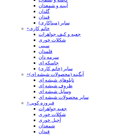
آیینه و شمعدان
گلدان
قندان
سایر (میناکاری)
خاتم کاری
+
جعبه و کیف جواهرات
شکلات خوری
سینی
قلمدان
سرمه دان
جاسکه ای
سایر (خاتم کاری)
آبگینه (محصولات شیشه ای)
+
تابلوهای شیشه ای
ظروف شیشه ای
وسایل شیشه ای
سایر محصولات شیشه ای
فیروزه کوبی
+
جعبه جواهرات
شکلات خوری
آجیل خوری
شمعدان
قندان