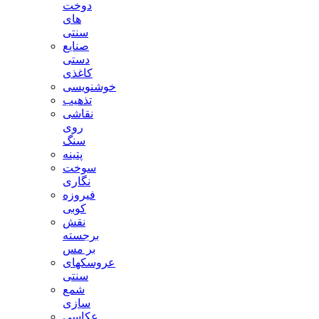
دوخت
های
سنتی
صنایع
دستی
کاغذی
خوشنویسی
تذهیب
نقاشی
روی
سنگ
پتینه
سوخت
نگاری
فیروزه
کوبی
نقش
برجسته
بر مس
عروسکهای
سنتی
شمع
سازی
عکاسی