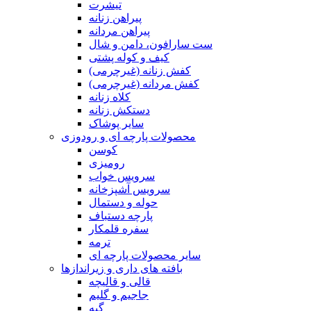
تیشرت
پیراهن زنانه
پیراهن مردانه
ست سارافون، دامن و شال
کیف و کوله پشتی
کفش زنانه (غیرچرمی)
کفش مردانه (غیرچرمی)
کلاه زنانه
دستکش زنانه
سایر پوشاک
محصولات پارچه ای و رودوزی
کوسن
رومیزی
سرویس خواب
سرویس آشپزخانه
حوله و دستمال
پارچه دستباف
سفره قلمکار
ترمه
سایر محصولات پارچه ای
بافته های داری و زیراندازها
قالی و قالیچه
جاجیم و گلیم
گبه