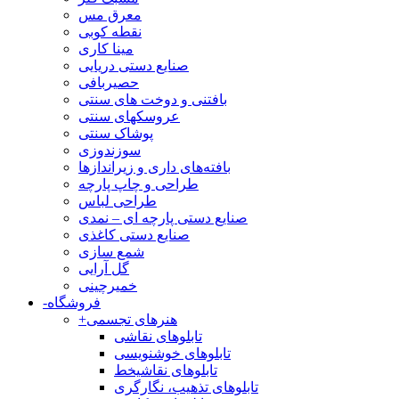
معرق مس
نقطه کوبی
مینا کاری
صنایع دستی دریایی
حصیربافی
بافتنی‌ و دوخت های سنتی
عروسکهای سنتی
پوشاک سنتی
سوزندوزی
بافته‌های داری و زیراندازها
طراحی و چاپ پارچه
طراحی لباس
صنایع دستی پارچه ای – نمدی
صنایع دستی کاغذی
شمع سازی
گل آرایی
خمیرچینی
فروشگاه
-
هنرهای تجسمی
+
تابلوهای نقاشی
تابلوهای خوشنویسی
تابلوهای نقاشیخط
تابلوهای تذهیب، نگارگری