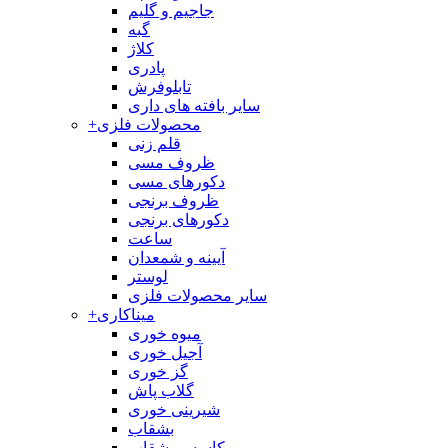
جاجیم و گلیم
گبه
کلاژ
پادری
تابلوفرش
سایر بافته های داری
محصولات فلزی
+
قلم زنی
ظروف مسی
دکورهای مسی
ظروف برنجی
دکورهای برنجی
ساعت
آیینه و شمعدان
لوستر
سایر محصولات فلزی
میناکاری
+
میوه خوری
آجیل خوری
گز خوری
گلاب پاش
شیرینی خوری
بشقاب
کاسه و بشقاب