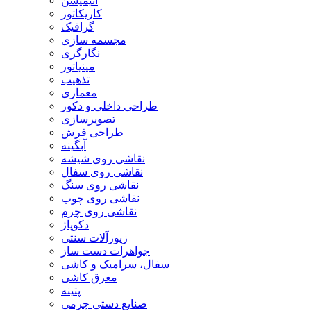
انیمیشن
کاریکاتور
گرافیک
مجسمه سازی
نگارگری
مینیاتور
تذهیب
معماری
طراحی داخلی و دکور
تصویرسازی
طراحی فرش
آبگینه
نقاشی روی شیشه
نقاشی روی سفال
نقاشی روی سنگ
نقاشی روی چوب
نقاشی روی چرم
دکوپاژ
زیورآلات سنتی
جواهرات دست ساز
سفال، سرامیک و کاشی
معرق کاشی
پتینه
صنایع دستی چرمی