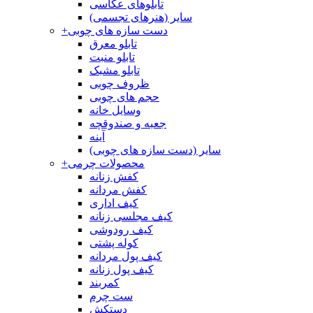
تابلوهای عکاسی
سایر (هنرهای تجسمی)
دست سازه های چوبی
+
تابلو معرق
تابلو منبت
تابلو مشبک
ظروف چوبی
حجم های چوبی
وسایل خانه
جعبه و صندوقچه
آینه
سایر (دست سازه های چوبی)
محصولات چرمی
+
کفش زنانه
کفش مردانه
کیف اداری
کیف مجلسی زنانه
کیف رودوشی
کوله پشتی
کیف پول مردانه
کیف پول زنانه
کمربند
ست چرم
دستکش