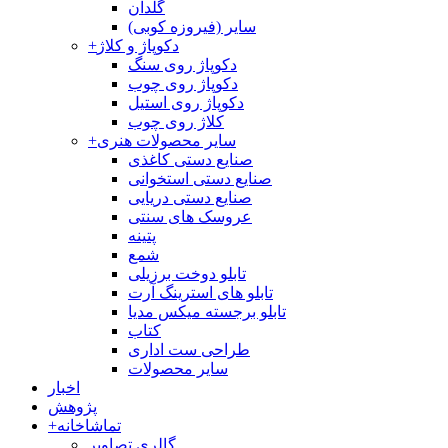
گلدان
سایر (فیروزه کوبی)
دکوپاژ و کلاژ
+
دکوپاژ روی سنگ
دکوپاژ روی چوب
دکوپاژ روی استیل
کلاژ روی چوب
سایر محصولات هنری
+
صنایع دستی کاغذی
صنایع دستی استخوانی
صنایع دستی دریایی
عروسک های سنتی
پتینه
شمع
تابلو دوخت برزیلی
تابلو های استرینگ آرت
تابلو برجسته میکس مدیا
کتاب
طراحی ست اداری
سایر محصولات
اخبار
پژوهش
تماشاخانه
+
گالری تصاویر