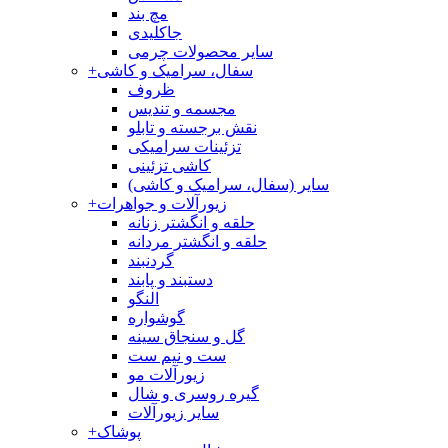
مچ بند
جاکلیدی
سایر محصولات چرمی
سفال، سرامیک و کاشی
+
ظروف
مجسمه و تندیس
نقش برجسته و تابلو
تزئینات سرامیکی
کاشی تزئینی
سایر (سفال، سرامیک و کاشی)
زیورآلات و جواهرات
+
حلقه و انگشتر زنانه
حلقه و انگشتر مردانه
گردنبند
دستبند و پابند
النگو
گوشواره
گل و سنجاق سینه
ست و نیم ست
زیورآلات مو
گیره روسری و شال
سایر زیورآلات
پوشاک
+