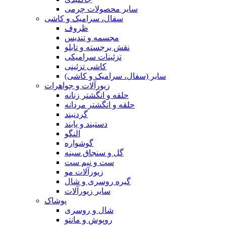
سایر محصولات چرمی
سفال، سرامیک و کاشی
ظروف
مجسمه و تندیس
نقش برجسته و تابلو
تزئینات سرامیکی
کاشی تزئینی
سایر (سفال، سرامیک و کاشی)
زیورآلات و جواهرات
حلقه و انگشتر زنانه
حلقه و انگشتر مردانه
گردنبند
دستبند و پابند
النگو
گوشواره
گل و سنجاق سینه
ست و نیم ست
زیورآلات مو
گیره روسری و شال
سایر زیورآلات
پوشاک
شال و روسری
روپوش و مانتو