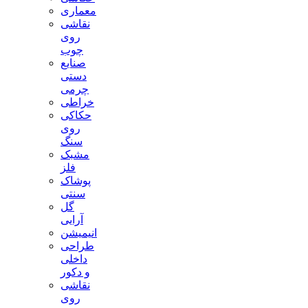
معماری
نقاشی
روی
چوب
صنایع
دستی
چرمی
خراطی
حکاکی
روی
سنگ
مشبک
فلز
پوشاک
سنتی
گل
آرایی
انیمیشن
طراحی
داخلی
و دکور
نقاشی
روی