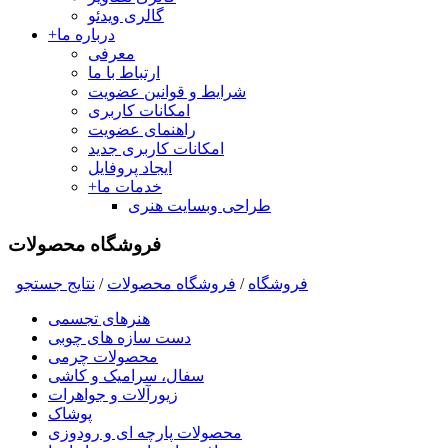
گالری ویدئو
درباره ما
+
معرفی
ارتباط با ما
شرایط و قوانین عضویت
امکانات کاربری
راهنمای عضویت
امکانات کاربری جدید
ایجاد پروفایل
خدمات ما
+
طراحی وبسایت هنری
فروشگاه محصولات
فروشگاه
/
فروشگاه محصولات
/
نتايج جستجو
هنرهای تجسمی
دست سازه های چوبی
محصولات چرمی
سفال، سرامیک و کاشی
زیورآلات و جواهرات
پوشاک
محصولات پارچه ای و رودوزی