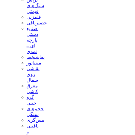
سنگ‌های
قیمتی
قلمزنی
حصیربافی
صنایع
دستی
پارچه
ای –
نمدی
نقاشیخط
مینیاتور
نقاشی
روی
سفال
معرق
کاشی
گره
چینی
حجم‌های
سنگی
مس‌گری
بافتنی‌
و