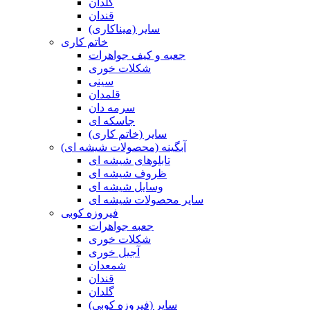
گلدان
قندان
سایر (میناکاری)
خاتم کاری
جعبه و کیف جواهرات
شکلات خوری
سینی
قلمدان
سرمه دان
جاسکه ای
سایر (خاتم کاری)
آبگینه (محصولات شیشه ای)
تابلوهای شیشه ای
ظروف شیشه ای
وسایل شیشه ای
سایر محصولات شیشه ای
فیروزه کوبی
جعبه جواهرات
شکلات خوری
آجیل خوری
شمعدان
قندان
گلدان
سایر (فیروزه کوبی)