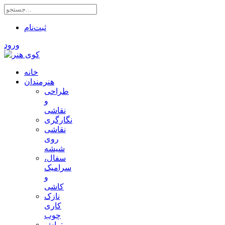
ثبت‌نام
ورود
خانه
هنرمندان
طراحی
و
نقاشی
نگارگری
نقاشی
روی
شیشه
سفال،
سرامیک
و
کاشی
نازک
کاری
چوب
تراش