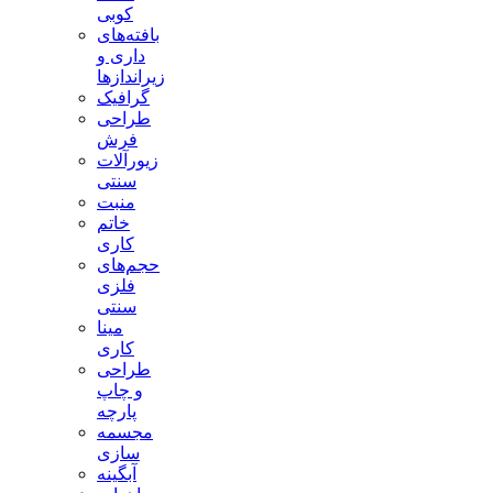
کوبی
بافته‌های
داری و
زیراندازها
گرافیک
طراحی
فرش
زیورآلات
سنتی
منبت
خاتم
کاری
حجم‌های
فلزی
سنتی
مینا
کاری
طراحی
و چاپ
پارچه
مجسمه
سازی
آبگینه