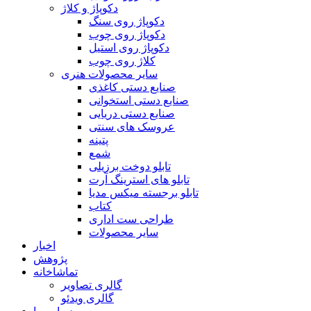
دکوپاژ و کلاژ
دکوپاژ روی سنگ
دکوپاژ روی چوب
دکوپاژ روی استیل
کلاژ روی چوب
سایر محصولات هنری
صنایع دستی کاغذی
صنایع دستی استخوانی
صنایع دستی دریایی
عروسک های سنتی
پتینه
شمع
تابلو دوخت برزیلی
تابلو های استرینگ آرت
تابلو برجسته میکس مدیا
کتاب
طراحی ست اداری
سایر محصولات
اخبار
پژوهش
تماشاخانه
گالری تصاویر
گالری ویدئو