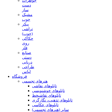
جواهرات
دست
ساز
مشبک
چوب
پیکر
تراشی
(چوب)
حکاکی
روی
فلز
صنایع
دستی
دریایی
طراحی
لباس
فروشگاه
هنرهای تجسمی
تابلوهای نقاشی
تابلوهای خوشنویسی
تابلوهای نقاشیخط
تابلوهای تذهیب، نگارگری
تابلوهای عکاسی
سایر (هنرهای تجسمی)