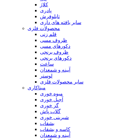
کلاژ
پادری
تابلوفرش
سایر بافته های داری
محصولات فلزی
قلم زنی
ظروف مسی
دکورهای مسی
ظروف برنجی
دکورهای برنجی
ساعت
آیینه و شمعدان
لوستر
سایر محصولات فلزی
میناکاری
میوه خوری
آجیل خوری
گز خوری
گلاب پاش
شیرینی خوری
بشقاب
کاسه و بشقاب
آیینه و شمعدان