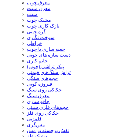
معرق چوب
معرق منبت
منبت
مشبک چوب
نازک کاری چوب
گره چینی
سوخت نگاری
خراطی
جعبه سازی با چوب
دست سازه های چوبی
خاتم کاری
پیکر تراشی (چوب)
تراش سنگ‌های قیمتی
حجم‌های سنگی
فیروزه کوبی
حکاکی روی سنگ
معرق سنگ
چاقو سازی
حجم‌های فلزی سنتی
حکاکی روی فلز
قلمزنی
مس‌گری
نقش برجسته بر مس
مشبک فلز