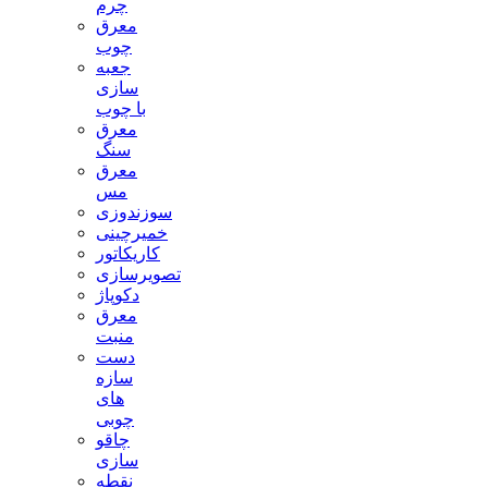
چرم
معرق
چوب
جعبه
سازی
با چوب
معرق
سنگ
معرق
مس
سوزندوزی
خمیرچینی
کاریکاتور
تصویرسازی
دکوپاژ
معرق
منبت
دست
سازه
های
چوبی
چاقو
سازی
نقطه