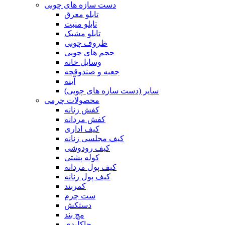
دست سازه های چوبی
تابلو معرق
تابلو منبت
تابلو مشبک
ظروف چوبی
حجم های چوبی
وسایل خانه
جعبه و صندوقچه
آینه
سایر (دست سازه های چوبی)
محصولات چرمی
کفش زنانه
کفش مردانه
کیف اداری
کیف مجلسی زنانه
کیف رودوشی
کوله پشتی
کیف پول مردانه
کیف پول زنانه
کمربند
ست چرم
دستکش
مچ بند
جاکلیدی