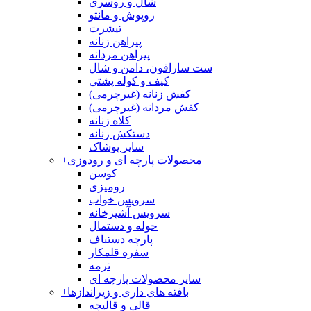
شال و روسری
روپوش و مانتو
تیشرت
پیراهن زنانه
پیراهن مردانه
ست سارافون، دامن و شال
کیف و کوله پشتی
کفش زنانه (غیرچرمی)
کفش مردانه (غیرچرمی)
کلاه زنانه
دستکش زنانه
سایر پوشاک
محصولات پارچه ای و رودوزی
+
کوسن
رومیزی
سرویس خواب
سرویس آشپزخانه
حوله و دستمال
پارچه دستباف
سفره قلمکار
ترمه
سایر محصولات پارچه ای
بافته های داری و زیراندازها
+
قالی و قالیچه