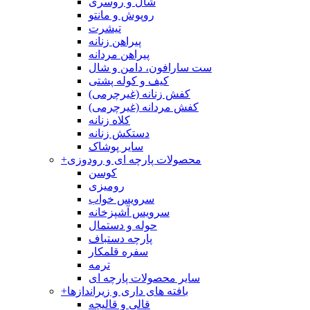
شال و روسری
روپوش و مانتو
تیشرت
پیراهن زنانه
پیراهن مردانه
ست سارافون، دامن و شال
کیف و کوله پشتی
کفش زنانه (غیرچرمی)
کفش مردانه (غیرچرمی)
کلاه زنانه
دستکش زنانه
سایر پوشاک
محصولات پارچه ای و رودوزی
+
کوسن
رومیزی
سرویس خواب
سرویس آشپزخانه
حوله و دستمال
پارچه دستباف
سفره قلمکار
ترمه
سایر محصولات پارچه ای
بافته های داری و زیراندازها
+
قالی و قالیچه