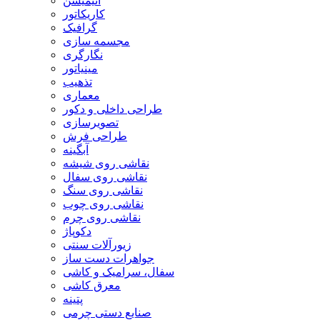
انیمیشن
کاریکاتور
گرافیک
مجسمه سازی
نگارگری
مینیاتور
تذهیب
معماری
طراحی داخلی و دکور
تصویرسازی
طراحی فرش
آبگینه
نقاشی روی شیشه
نقاشی روی سفال
نقاشی روی سنگ
نقاشی روی چوب
نقاشی روی چرم
دکوپاژ
زیورآلات سنتی
جواهرات دست ساز
سفال، سرامیک و کاشی
معرق کاشی
پتینه
صنایع دستی چرمی