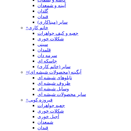
آیینه و شمعدان
گلدان
قندان
سایر (میناکاری)
خاتم کاری
+
جعبه و کیف جواهرات
شکلات خوری
سینی
قلمدان
سرمه دان
جاسکه ای
سایر (خاتم کاری)
آبگینه (محصولات شیشه ای)
+
تابلوهای شیشه ای
ظروف شیشه ای
وسایل شیشه ای
سایر محصولات شیشه ای
فیروزه کوبی
+
جعبه جواهرات
شکلات خوری
آجیل خوری
شمعدان
قندان