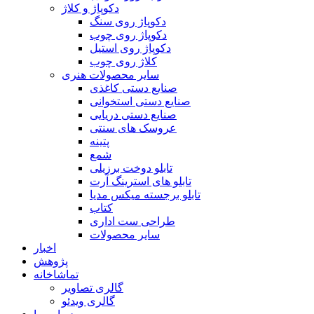
دکوپاژ و کلاژ
دکوپاژ روی سنگ
دکوپاژ روی چوب
دکوپاژ روی استیل
کلاژ روی چوب
سایر محصولات هنری
صنایع دستی کاغذی
صنایع دستی استخوانی
صنایع دستی دریایی
عروسک های سنتی
پتینه
شمع
تابلو دوخت برزیلی
تابلو های استرینگ آرت
تابلو برجسته میکس مدیا
کتاب
طراحی ست اداری
سایر محصولات
اخبار
پژوهش
تماشاخانه
گالری تصاویر
گالری ویدئو