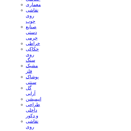
معماری
نقاشی
روی
چوب
صنایع
دستی
چرمی
خراطی
حکاکی
روی
سنگ
مشبک
فلز
پوشاک
سنتی
گل
آرایی
انیمیشن
طراحی
داخلی
و دکور
نقاشی
روی