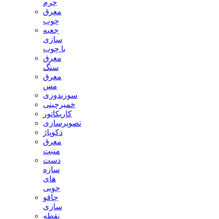
چرم
معرق
چوب
جعبه
سازی
با چوب
معرق
سنگ
معرق
مس
سوزندوزی
خمیرچینی
کاریکاتور
تصویرسازی
دکوپاژ
معرق
منبت
دست
سازه
های
چوبی
چاقو
سازی
نقطه