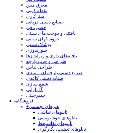
معرق مس
نقطه کوبی
مینا کاری
صنایع دستی دریایی
حصیربافی
بافتنی‌ و دوخت های سنتی
عروسکهای سنتی
پوشاک سنتی
سوزندوزی
بافته‌های داری و زیراندازها
طراحی و چاپ پارچه
طراحی لباس
صنایع دستی پارچه ای – نمدی
صنایع دستی کاغذی
شمع سازی
گل آرایی
خمیرچینی
فروشگاه
-
هنرهای تجسمی
+
تابلوهای نقاشی
تابلوهای خوشنویسی
تابلوهای نقاشیخط
تابلوهای تذهیب، نگارگری