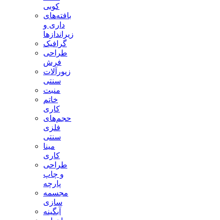
کوبی
بافته‌های
داری و
زیراندازها
گرافیک
طراحی
فرش
زیورآلات
سنتی
منبت
خاتم
کاری
حجم‌های
فلزی
سنتی
مینا
کاری
طراحی
و چاپ
پارچه
مجسمه
سازی
آبگینه