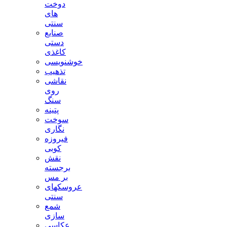
دوخت
های
سنتی
صنایع
دستی
کاغذی
خوشنویسی
تذهیب
نقاشی
روی
سنگ
پتینه
سوخت
نگاری
فیروزه
کوبی
نقش
برجسته
بر مس
عروسکهای
سنتی
شمع
سازی
عکاسی