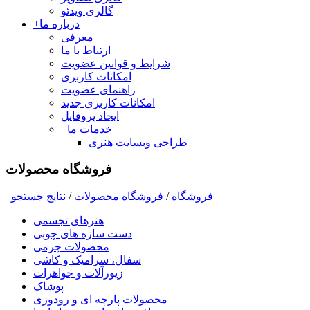
گالری ویدئو
درباره ما
+
معرفی
ارتباط با ما
شرایط و قوانین عضویت
امکانات کاربری
راهنمای عضویت
امکانات کاربری جدید
ایجاد پروفایل
خدمات ما
+
طراحی وبسایت هنری
فروشگاه محصولات
فروشگاه
/
فروشگاه محصولات
/
نتايج جستجو
هنرهای تجسمی
دست سازه های چوبی
محصولات چرمی
سفال، سرامیک و کاشی
زیورآلات و جواهرات
پوشاک
محصولات پارچه ای و رودوزی