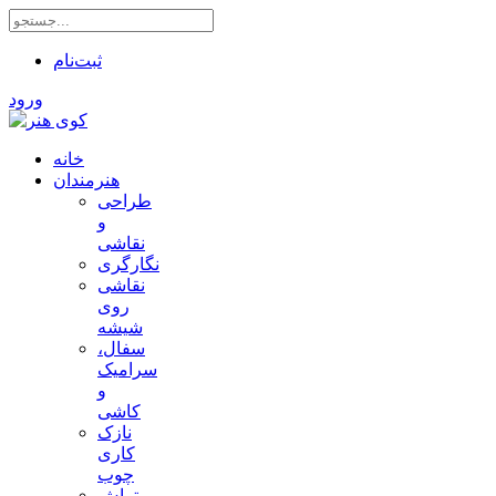
ثبت‌نام
ورود
خانه
هنرمندان
طراحی
و
نقاشی
نگارگری
نقاشی
روی
شیشه
سفال،
سرامیک
و
کاشی
نازک
کاری
چوب
تراش