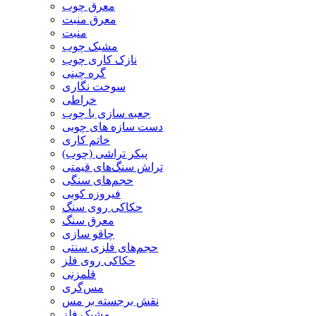
معرق چوب
معرق منبت
منبت
مشبک چوب
نازک کاری چوب
گره چینی
سوخت نگاری
خراطی
جعبه سازی با چوب
دست سازه های چوبی
خاتم کاری
پیکر تراشی (چوب)
تراش سنگ‌های قیمتی
حجم‌های سنگی
فیروزه کوبی
حکاکی روی سنگ
معرق سنگ
چاقو سازی
حجم‌های فلزی سنتی
حکاکی روی فلز
قلمزنی
مس‌گری
نقش برجسته بر مس
مشبک فلز