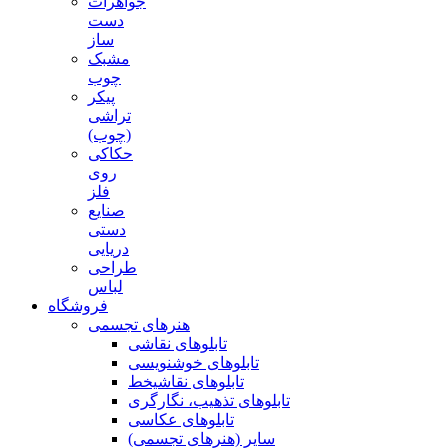
جواهرات
دست
ساز
مشبک
چوب
پیکر
تراشی
(چوب)
حکاکی
روی
فلز
صنایع
دستی
دریایی
طراحی
لباس
فروشگاه
هنرهای تجسمی
تابلوهای نقاشی
تابلوهای خوشنویسی
تابلوهای نقاشیخط
تابلوهای تذهیب، نگارگری
تابلوهای عکاسی
سایر (هنرهای تجسمی)