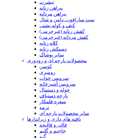
تیشرت
پیراهن زنانه
پیراهن مردانه
ست سارافون، دامن و شال
کیف و کوله پشتی
کفش زنانه (غیرچرمی)
کفش مردانه (غیرچرمی)
کلاه زنانه
دستکش زنانه
سایر پوشاک
محصولات پارچه ای و رودوزی
کوسن
رومیزی
سرویس خواب
سرویس آشپزخانه
حوله و دستمال
پارچه دستباف
سفره قلمکار
ترمه
سایر محصولات پارچه ای
بافته های داری و زیراندازها
قالی و قالیچه
جاجیم و گلیم
گبه