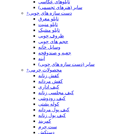
تابلوهای عکاسی
سایر (هنرهای تجسمی)
دست سازه های چوبی
+
تابلو معرق
تابلو منبت
تابلو مشبک
ظروف چوبی
حجم های چوبی
وسایل خانه
جعبه و صندوقچه
آینه
سایر (دست سازه های چوبی)
محصولات چرمی
+
کفش زنانه
کفش مردانه
کیف اداری
کیف مجلسی زنانه
کیف رودوشی
کوله پشتی
کیف پول مردانه
کیف پول زنانه
کمربند
ست چرم
دستکش