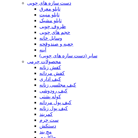
دست سازه های چوبی
تابلو معرق
تابلو منبت
تابلو مشبک
ظروف چوبی
حجم های چوبی
وسایل خانه
جعبه و صندوقچه
آینه
سایر (دست سازه های چوبی)
محصولات چرمی
کفش زنانه
کفش مردانه
کیف اداری
کیف مجلسی زنانه
کیف رودوشی
کوله پشتی
کیف پول مردانه
کیف پول زنانه
کمربند
ست چرم
دستکش
مچ بند
جاکلیدی