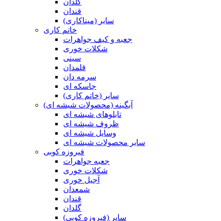
گلدان
قندان
سایر (میناکاری)
خاتم کاری
جعبه و کیف جواهرات
شکلات خوری
سینی
قلمدان
سرمه دان
جاسکه ای
سایر (خاتم کاری)
آبگینه (محصولات شیشه ای)
تابلوهای شیشه ای
ظروف شیشه ای
وسایل شیشه ای
سایر محصولات شیشه ای
فیروزه کوبی
جعبه جواهرات
شکلات خوری
آجیل خوری
شمعدان
قندان
گلدان
سایر (فیروزه کوبی)