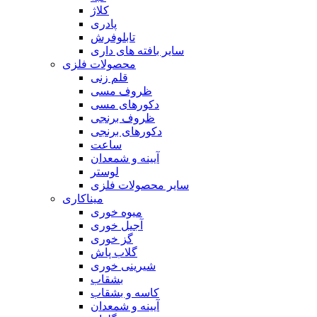
کلاژ
پادری
تابلوفرش
سایر بافته های داری
محصولات فلزی
قلم زنی
ظروف مسی
دکورهای مسی
ظروف برنجی
دکورهای برنجی
ساعت
آیینه و شمعدان
لوستر
سایر محصولات فلزی
میناکاری
میوه خوری
آجیل خوری
گز خوری
گلاب پاش
شیرینی خوری
بشقاب
کاسه و بشقاب
آیینه و شمعدان