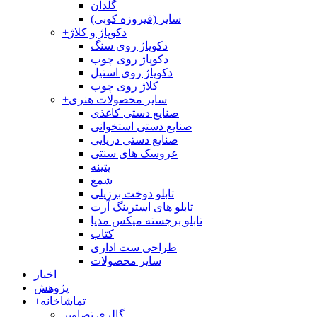
گلدان
سایر (فیروزه کوبی)
دکوپاژ و کلاژ
+
دکوپاژ روی سنگ
دکوپاژ روی چوب
دکوپاژ روی استیل
کلاژ روی چوب
سایر محصولات هنری
+
صنایع دستی کاغذی
صنایع دستی استخوانی
صنایع دستی دریایی
عروسک های سنتی
پتینه
شمع
تابلو دوخت برزیلی
تابلو های استرینگ آرت
تابلو برجسته میکس مدیا
کتاب
طراحی ست اداری
سایر محصولات
اخبار
پژوهش
تماشاخانه
+
گالری تصاویر