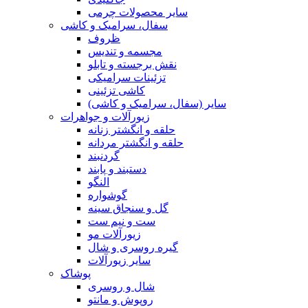
سایر محصولات چرمی
سفال، سرامیک و کاشی
ظروف
مجسمه و تندیس
نقش برجسته و تابلو
تزئینات سرامیکی
کاشی تزئینی
سایر (سفال، سرامیک و کاشی)
زیورآلات و جواهرات
حلقه و انگشتر زنانه
حلقه و انگشتر مردانه
گردنبند
دستبند و پابند
النگو
گوشواره
گل و سنجاق سینه
ست و نیم ست
زیورآلات مو
گیره روسری و شال
سایر زیورآلات
پوشاک
شال و روسری
روپوش و مانتو