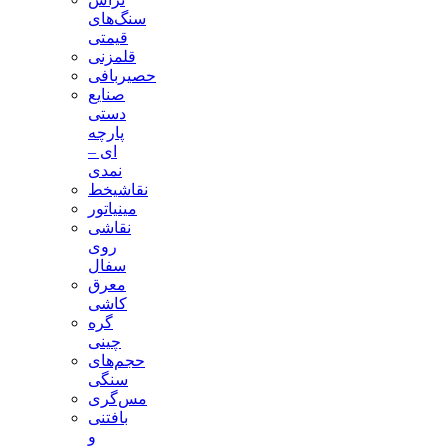
سنگ‌های
قیمتی
قلمزنی
حصیربافی
صنایع
دستی
پارچه
ای –
نمدی
نقاشیخط
مینیاتور
نقاشی
روی
سفال
معرق
کاشی
گره
چینی
حجم‌های
سنگی
مس‌گری
بافتنی‌
و