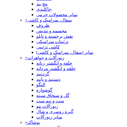
مچ بند
جاکلیدی
سایر محصولات چرمی
سفال، سرامیک و کاشی
+
ظروف
مجسمه و تندیس
نقش برجسته و تابلو
تزئینات سرامیکی
کاشی تزئینی
سایر (سفال، سرامیک و کاشی)
زیورآلات و جواهرات
+
حلقه و انگشتر زنانه
حلقه و انگشتر مردانه
گردنبند
دستبند و پابند
النگو
گوشواره
گل و سنجاق سینه
ست و نیم ست
زیورآلات مو
گیره روسری و شال
سایر زیورآلات
پوشاک
+