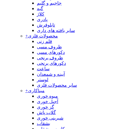
جاجیم و گلیم
گبه
کلاژ
پادری
تابلوفرش
سایر بافته های داری
محصولات فلزی
+
قلم زنی
ظروف مسی
دکورهای مسی
ظروف برنجی
دکورهای برنجی
ساعت
آیینه و شمعدان
لوستر
سایر محصولات فلزی
میناکاری
+
میوه خوری
آجیل خوری
گز خوری
گلاب پاش
شیرینی خوری
بشقاب
کاسه و بشقاب