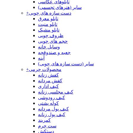
تابلوهای عکاسی
سایر (هنرهای تجسمی)
دست سازه های چوبی
+
تابلو معرق
تابلو منبت
تابلو مشبک
ظروف چوبی
حجم های چوبی
وسایل خانه
جعبه و صندوقچه
آینه
سایر (دست سازه های چوبی)
محصولات چرمی
+
کفش زنانه
کفش مردانه
کیف اداری
کیف مجلسی زنانه
کیف رودوشی
کوله پشتی
کیف پول مردانه
کیف پول زنانه
کمربند
ست چرم
دستکش