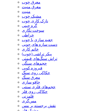
معرق چوب
معرق منبت
منبت
مشبک چوب
نازک کاری چوب
گره چینی
سوخت نگاری
خراطی
جعبه سازی با چوب
دست سازه های چوبی
خاتم کاری
پیکر تراشی (چوب)
تراش سنگ‌های قیمتی
حجم‌های سنگی
فیروزه کوبی
حکاکی روی سنگ
معرق سنگ
چاقو سازی
حجم‌های فلزی سنتی
حکاکی روی فلز
قلمزنی
مس‌گری
نقش برجسته بر مس
مشبک فلز