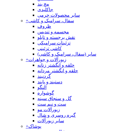
مچ بند
جاکلیدی
سایر محصولات چرمی
سفال، سرامیک و کاشی
+
ظروف
مجسمه و تندیس
نقش برجسته و تابلو
تزئینات سرامیکی
کاشی تزئینی
سایر (سفال، سرامیک و کاشی)
زیورآلات و جواهرات
+
حلقه و انگشتر زنانه
حلقه و انگشتر مردانه
گردنبند
دستبند و پابند
النگو
گوشواره
گل و سنجاق سینه
ست و نیم ست
زیورآلات مو
گیره روسری و شال
سایر زیورآلات
پوشاک
+