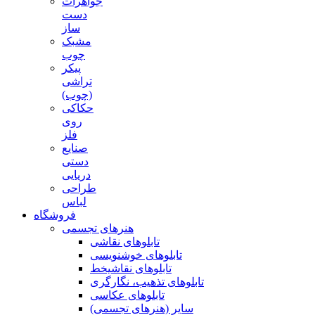
جواهرات
دست
ساز
مشبک
چوب
پیکر
تراشی
(چوب)
حکاکی
روی
فلز
صنایع
دستی
دریایی
طراحی
لباس
فروشگاه
هنرهای تجسمی
تابلوهای نقاشی
تابلوهای خوشنویسی
تابلوهای نقاشیخط
تابلوهای تذهیب، نگارگری
تابلوهای عکاسی
سایر (هنرهای تجسمی)