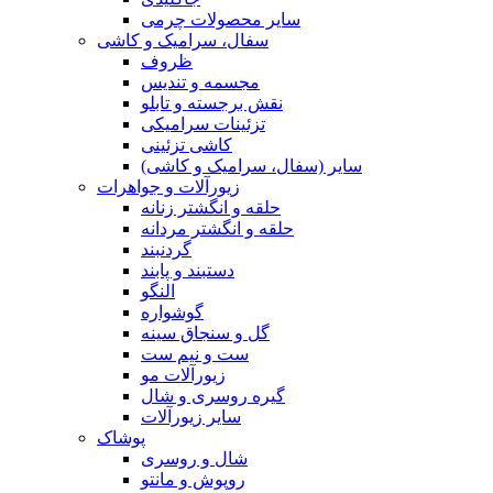
سایر محصولات چرمی
سفال، سرامیک و کاشی
ظروف
مجسمه و تندیس
نقش برجسته و تابلو
تزئینات سرامیکی
کاشی تزئینی
سایر (سفال، سرامیک و کاشی)
زیورآلات و جواهرات
حلقه و انگشتر زنانه
حلقه و انگشتر مردانه
گردنبند
دستبند و پابند
النگو
گوشواره
گل و سنجاق سینه
ست و نیم ست
زیورآلات مو
گیره روسری و شال
سایر زیورآلات
پوشاک
شال و روسری
روپوش و مانتو