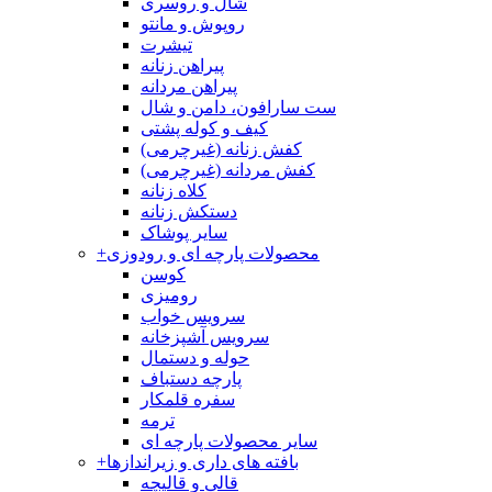
شال و روسری
روپوش و مانتو
تیشرت
پیراهن زنانه
پیراهن مردانه
ست سارافون، دامن و شال
کیف و کوله پشتی
کفش زنانه (غیرچرمی)
کفش مردانه (غیرچرمی)
کلاه زنانه
دستکش زنانه
سایر پوشاک
محصولات پارچه ای و رودوزی
+
کوسن
رومیزی
سرویس خواب
سرویس آشپزخانه
حوله و دستمال
پارچه دستباف
سفره قلمکار
ترمه
سایر محصولات پارچه ای
بافته های داری و زیراندازها
+
قالی و قالیچه