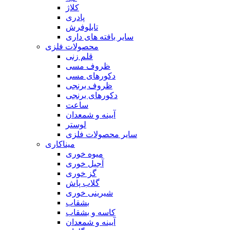
کلاژ
پادری
تابلوفرش
سایر بافته های داری
محصولات فلزی
قلم زنی
ظروف مسی
دکورهای مسی
ظروف برنجی
دکورهای برنجی
ساعت
آیینه و شمعدان
لوستر
سایر محصولات فلزی
میناکاری
میوه خوری
آجیل خوری
گز خوری
گلاب پاش
شیرینی خوری
بشقاب
کاسه و بشقاب
آیینه و شمعدان