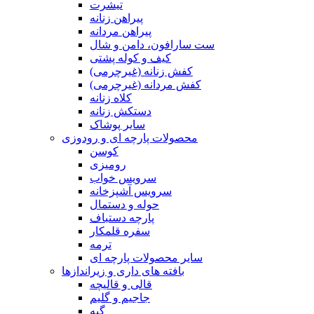
تیشرت
پیراهن زنانه
پیراهن مردانه
ست سارافون، دامن و شال
کیف و کوله پشتی
کفش زنانه (غیرچرمی)
کفش مردانه (غیرچرمی)
کلاه زنانه
دستکش زنانه
سایر پوشاک
محصولات پارچه ای و رودوزی
کوسن
رومیزی
سرویس خواب
سرویس آشپزخانه
حوله و دستمال
پارچه دستباف
سفره قلمکار
ترمه
سایر محصولات پارچه ای
بافته های داری و زیراندازها
قالی و قالیچه
جاجیم و گلیم
گبه