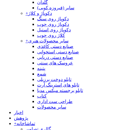
گلدان
سایر (فیروزه کوبی)
دکوپاژ و کلاژ
+
دکوپاژ روی سنگ
دکوپاژ روی چوب
دکوپاژ روی استیل
کلاژ روی چوب
سایر محصولات هنری
+
صنایع دستی کاغذی
صنایع دستی استخوانی
صنایع دستی دریایی
عروسک های سنتی
پتینه
شمع
تابلو دوخت برزیلی
تابلو های استرینگ آرت
تابلو برجسته میکس مدیا
کتاب
طراحی ست اداری
سایر محصولات
اخبار
پژوهش
تماشاخانه
+
گالری تصاویر