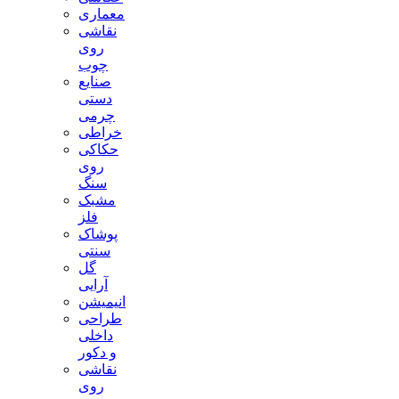
معماری
نقاشی
روی
چوب
صنایع
دستی
چرمی
خراطی
حکاکی
روی
سنگ
مشبک
فلز
پوشاک
سنتی
گل
آرایی
انیمیشن
طراحی
داخلی
و دکور
نقاشی
روی