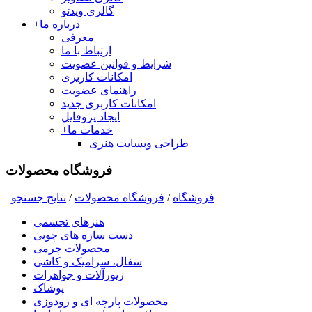
گالری ویدئو
درباره ما
+
معرفی
ارتباط با ما
شرایط و قوانین عضویت
امکانات کاربری
راهنمای عضویت
امکانات کاربری جدید
ایجاد پروفایل
خدمات ما
+
طراحی وبسایت هنری
فروشگاه محصولات
فروشگاه
/
فروشگاه محصولات
/
نتايج جستجو
هنرهای تجسمی
دست سازه های چوبی
محصولات چرمی
سفال، سرامیک و کاشی
زیورآلات و جواهرات
پوشاک
محصولات پارچه ای و رودوزی