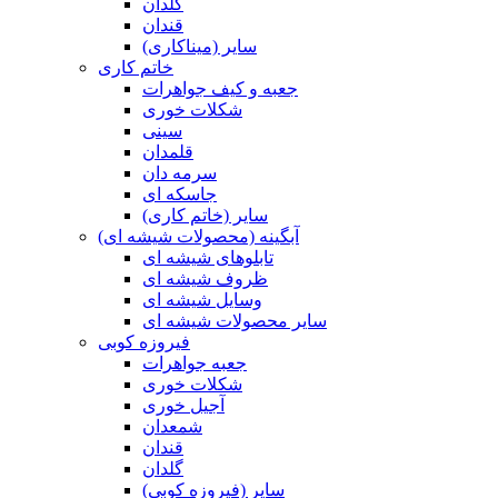
گلدان
قندان
سایر (میناکاری)
خاتم کاری
جعبه و کیف جواهرات
شکلات خوری
سینی
قلمدان
سرمه دان
جاسکه ای
سایر (خاتم کاری)
آبگینه (محصولات شیشه ای)
تابلوهای شیشه ای
ظروف شیشه ای
وسایل شیشه ای
سایر محصولات شیشه ای
فیروزه کوبی
جعبه جواهرات
شکلات خوری
آجیل خوری
شمعدان
قندان
گلدان
سایر (فیروزه کوبی)