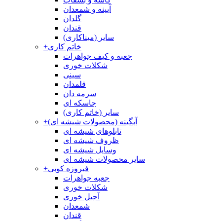
آیینه و شمعدان
گلدان
قندان
سایر (میناکاری)
خاتم کاری
+
جعبه و کیف جواهرات
شکلات خوری
سینی
قلمدان
سرمه دان
جاسکه ای
سایر (خاتم کاری)
آبگینه (محصولات شیشه ای)
+
تابلوهای شیشه ای
ظروف شیشه ای
وسایل شیشه ای
سایر محصولات شیشه ای
فیروزه کوبی
+
جعبه جواهرات
شکلات خوری
آجیل خوری
شمعدان
قندان