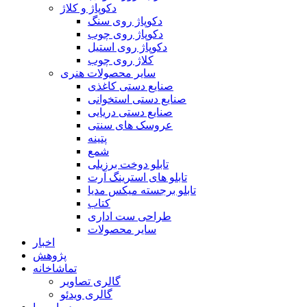
دکوپاژ و کلاژ
دکوپاژ روی سنگ
دکوپاژ روی چوب
دکوپاژ روی استیل
کلاژ روی چوب
سایر محصولات هنری
صنایع دستی کاغذی
صنایع دستی استخوانی
صنایع دستی دریایی
عروسک های سنتی
پتینه
شمع
تابلو دوخت برزیلی
تابلو های استرینگ آرت
تابلو برجسته میکس مدیا
کتاب
طراحی ست اداری
سایر محصولات
اخبار
پژوهش
تماشاخانه
گالری تصاویر
گالری ویدئو