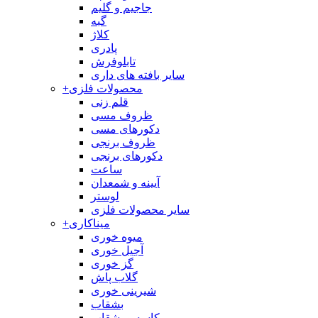
جاجیم و گلیم
گبه
کلاژ
پادری
تابلوفرش
سایر بافته های داری
محصولات فلزی
+
قلم زنی
ظروف مسی
دکورهای مسی
ظروف برنجی
دکورهای برنجی
ساعت
آیینه و شمعدان
لوستر
سایر محصولات فلزی
میناکاری
+
میوه خوری
آجیل خوری
گز خوری
گلاب پاش
شیرینی خوری
بشقاب
کاسه و بشقاب