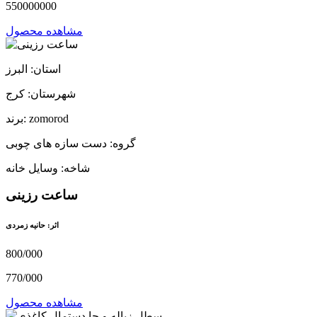
550000000
مشاهده محصول
استان: البرز
شهرستان: کرج
برند: zomorod
گروه: دست سازه های چوبی
شاخه: وسایل خانه
ساعت رزینی
اثر: حانیه زمردی
800/000
770/000
مشاهده محصول