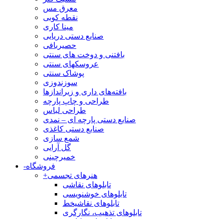
معرق مس
نقطه کوبی
مینا کاری
صنایع دستی دریایی
حصیربافی
بافتنی‌ و دوخت های سنتی
عروسکهای سنتی
پوشاک سنتی
سوزندوزی
بافته‌های داری و زیراندازها
طراحی و چاپ پارچه
طراحی لباس
صنایع دستی پارچه ای – نمدی
صنایع دستی کاغذی
شمع سازی
گل آرایی
خمیرچینی
فروشگاه
-
هنرهای تجسمی
+
تابلوهای نقاشی
تابلوهای خوشنویسی
تابلوهای نقاشیخط
تابلوهای تذهیب، نگارگری