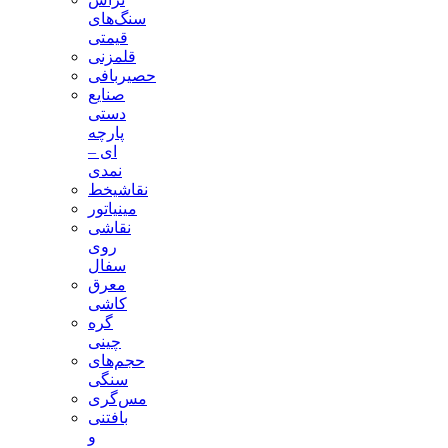
سنگ‌های
قیمتی
قلمزنی
حصیربافی
صنایع
دستی
پارچه
ای –
نمدی
نقاشیخط
مینیاتور
نقاشی
روی
سفال
معرق
کاشی
گره
چینی
حجم‌های
سنگی
مس‌گری
بافتنی‌
و