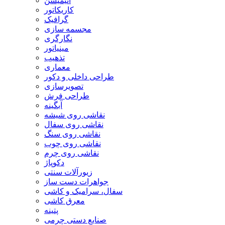
انیمیشن
کاریکاتور
گرافیک
مجسمه سازی
نگارگری
مینیاتور
تذهیب
معماری
طراحی داخلی و دکور
تصویرسازی
طراحی فرش
آبگینه
نقاشی روی شیشه
نقاشی روی سفال
نقاشی روی سنگ
نقاشی روی چوب
نقاشی روی چرم
دکوپاژ
زیورآلات سنتی
جواهرات دست ساز
سفال، سرامیک و کاشی
معرق کاشی
پتینه
صنایع دستی چرمی