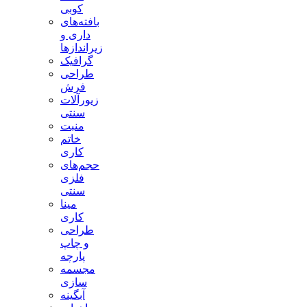
کوبی
بافته‌های
داری و
زیراندازها
گرافیک
طراحی
فرش
زیورآلات
سنتی
منبت
خاتم
کاری
حجم‌های
فلزی
سنتی
مینا
کاری
طراحی
و چاپ
پارچه
مجسمه
سازی
آبگینه