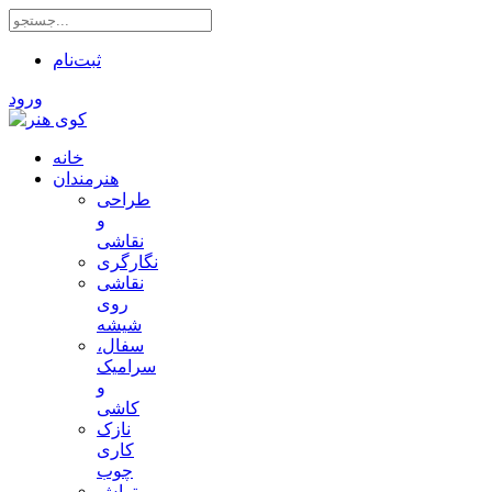
ثبت‌نام
ورود
خانه
هنرمندان
طراحی
و
نقاشی
نگارگری
نقاشی
روی
شیشه
سفال،
سرامیک
و
کاشی
نازک
کاری
چوب
تراش