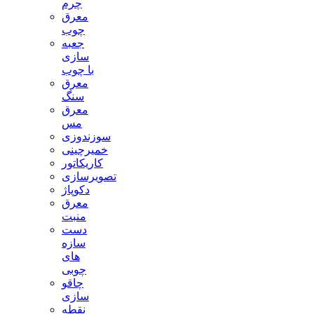
چرم
معرق
چوب
جعبه
سازی
با چوب
معرق
سنگ
معرق
مس
سوزندوزی
خمیرچینی
کاریکاتور
تصویرسازی
دکوپاژ
معرق
منبت
دست
سازه
های
چوبی
چاقو
سازی
نقطه