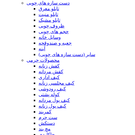
دست سازه های چوبی
تابلو معرق
تابلو منبت
تابلو مشبک
ظروف چوبی
حجم های چوبی
وسایل خانه
جعبه و صندوقچه
آینه
سایر (دست سازه های چوبی)
محصولات چرمی
کفش زنانه
کفش مردانه
کیف اداری
کیف مجلسی زنانه
کیف رودوشی
کوله پشتی
کیف پول مردانه
کیف پول زنانه
کمربند
ست چرم
دستکش
مچ بند
جاکلیدی