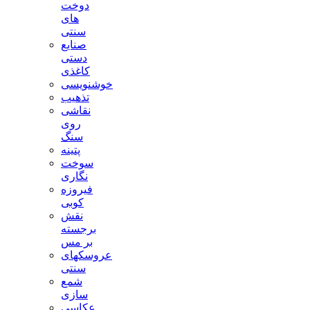
دوخت
های
سنتی
صنایع
دستی
کاغذی
خوشنویسی
تذهیب
نقاشی
روی
سنگ
پتینه
سوخت
نگاری
فیروزه
کوبی
نقش
برجسته
بر مس
عروسکهای
سنتی
شمع
سازی
عکاسی