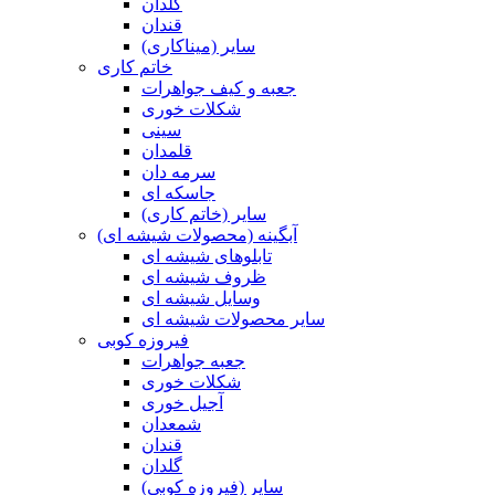
گلدان
قندان
سایر (میناکاری)
خاتم کاری
جعبه و کیف جواهرات
شکلات خوری
سینی
قلمدان
سرمه دان
جاسکه ای
سایر (خاتم کاری)
آبگینه (محصولات شیشه ای)
تابلوهای شیشه ای
ظروف شیشه ای
وسایل شیشه ای
سایر محصولات شیشه ای
فیروزه کوبی
جعبه جواهرات
شکلات خوری
آجیل خوری
شمعدان
قندان
گلدان
سایر (فیروزه کوبی)