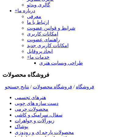
گالری ویدئو
درباره ما
+
معرفی
ارتباط با ما
شرایط و قوانین عضویت
امکانات کاربری
راهنمای عضویت
امکانات کاربری جدید
ایجاد پروفایل
خدمات ما
+
طراحی وبسایت هنری
فروشگاه محصولات
فروشگاه
/
فروشگاه محصولات
/
نتايج جستجو
هنرهای تجسمی
دست سازه های چوبی
محصولات چرمی
سفال، سرامیک و کاشی
زیورآلات و جواهرات
پوشاک
محصولات پارچه ای و رودوزی