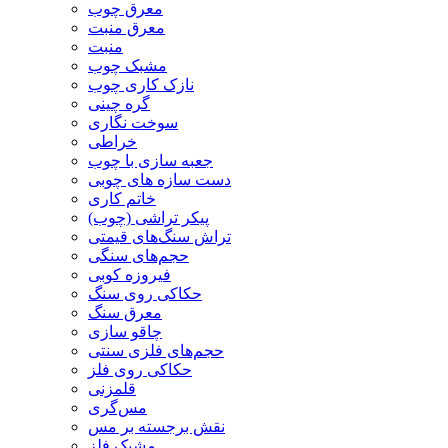
معرق چوب
معرق منبت
منبت
مشبک چوب
نازک کاری چوب
گره چینی
سوخت نگاری
خراطی
جعبه سازی با چوب
دست سازه های چوبی
خاتم کاری
پیکر تراشی (چوب)
تراش سنگ‌های قیمتی
حجم‌های سنگی
فیروزه کوبی
حکاکی روی سنگ
معرق سنگ
چاقو سازی
حجم‌های فلزی سنتی
حکاکی روی فلز
قلمزنی
مس‌گری
نقش برجسته بر مس
مشبک فلز