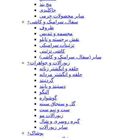
مچ بند
جاکلیدی
سایر محصولات چرمی
سفال، سرامیک و کاشی
+
ظروف
مجسمه و تندیس
نقش برجسته و تابلو
تزئینات سرامیکی
کاشی تزئینی
سایر (سفال، سرامیک و کاشی)
زیورآلات و جواهرات
+
حلقه و انگشتر زنانه
حلقه و انگشتر مردانه
گردنبند
دستبند و پابند
النگو
گوشواره
گل و سنجاق سینه
ست و نیم ست
زیورآلات مو
گیره روسری و شال
سایر زیورآلات
پوشاک
+