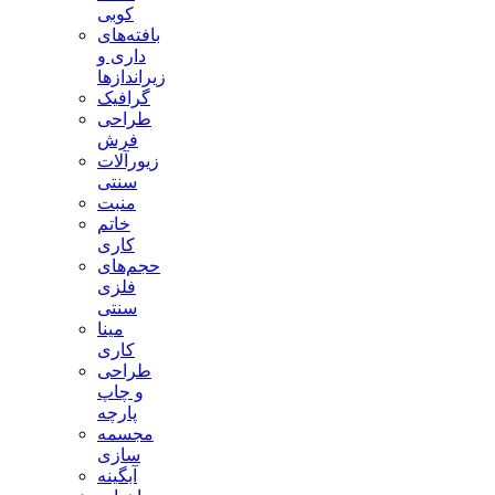
کوبی
بافته‌های
داری و
زیراندازها
گرافیک
طراحی
فرش
زیورآلات
سنتی
منبت
خاتم
کاری
حجم‌های
فلزی
سنتی
مینا
کاری
طراحی
و چاپ
پارچه
مجسمه
سازی
آبگینه