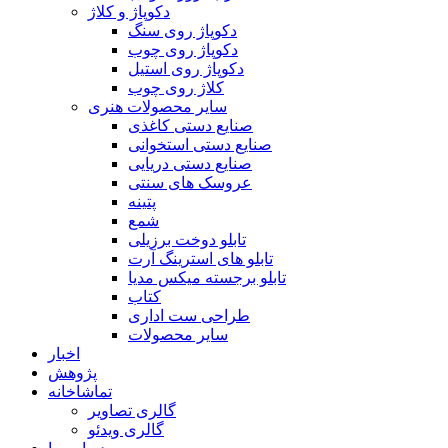
دکوپاژ و کلاژ
دکوپاژ روی سنگ
دکوپاژ روی چوب
دکوپاژ روی استیل
کلاژ روی چوب
سایر محصولات هنری
صنایع دستی کاغذی
صنایع دستی استخوانی
صنایع دستی دریایی
عروسک های سنتی
پتینه
شمع
تابلو دوخت برزیلی
تابلو های استرینگ آرت
تابلو برجسته میکس مدیا
کتاب
طراحی ست اداری
سایر محصولات
اخبار
پژوهش
تماشاخانه
گالری تصاویر
گالری ویدئو