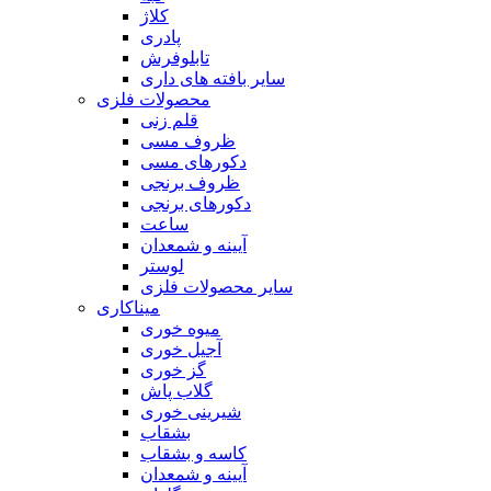
کلاژ
پادری
تابلوفرش
سایر بافته های داری
محصولات فلزی
قلم زنی
ظروف مسی
دکورهای مسی
ظروف برنجی
دکورهای برنجی
ساعت
آیینه و شمعدان
لوستر
سایر محصولات فلزی
میناکاری
میوه خوری
آجیل خوری
گز خوری
گلاب پاش
شیرینی خوری
بشقاب
کاسه و بشقاب
آیینه و شمعدان