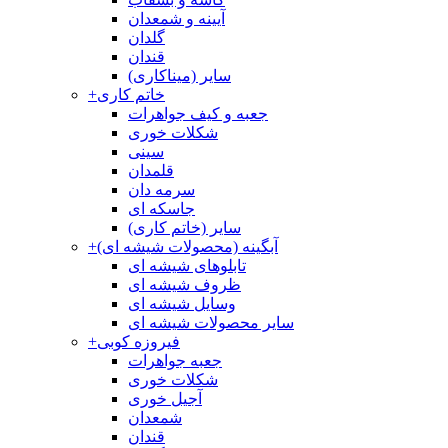
آیینه و شمعدان
گلدان
قندان
سایر (میناکاری)
خاتم کاری
+
جعبه و کیف جواهرات
شکلات خوری
سینی
قلمدان
سرمه دان
جاسکه ای
سایر (خاتم کاری)
آبگینه (محصولات شیشه ای)
+
تابلوهای شیشه ای
ظروف شیشه ای
وسایل شیشه ای
سایر محصولات شیشه ای
فیروزه کوبی
+
جعبه جواهرات
شکلات خوری
آجیل خوری
شمعدان
قندان