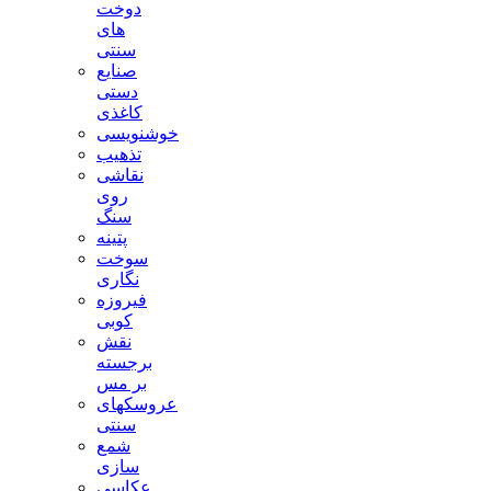
دوخت
های
سنتی
صنایع
دستی
کاغذی
خوشنویسی
تذهیب
نقاشی
روی
سنگ
پتینه
سوخت
نگاری
فیروزه
کوبی
نقش
برجسته
بر مس
عروسکهای
سنتی
شمع
سازی
عکاسی