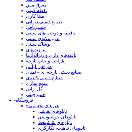
معرق مس
نقطه کوبی
مینا کاری
صنایع دستی دریایی
حصیربافی
بافتنی‌ و دوخت های سنتی
عروسکهای سنتی
پوشاک سنتی
سوزندوزی
بافته‌های داری و زیراندازها
طراحی و چاپ پارچه
طراحی لباس
صنایع دستی پارچه ای – نمدی
صنایع دستی کاغذی
شمع سازی
گل آرایی
خمیرچینی
فروشگاه
-
هنرهای تجسمی
+
تابلوهای نقاشی
تابلوهای خوشنویسی
تابلوهای نقاشیخط
تابلوهای تذهیب، نگارگری