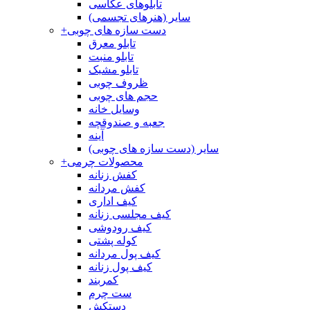
تابلوهای عکاسی
سایر (هنرهای تجسمی)
دست سازه های چوبی
+
تابلو معرق
تابلو منبت
تابلو مشبک
ظروف چوبی
حجم های چوبی
وسایل خانه
جعبه و صندوقچه
آینه
سایر (دست سازه های چوبی)
محصولات چرمی
+
کفش زنانه
کفش مردانه
کیف اداری
کیف مجلسی زنانه
کیف رودوشی
کوله پشتی
کیف پول مردانه
کیف پول زنانه
کمربند
ست چرم
دستکش