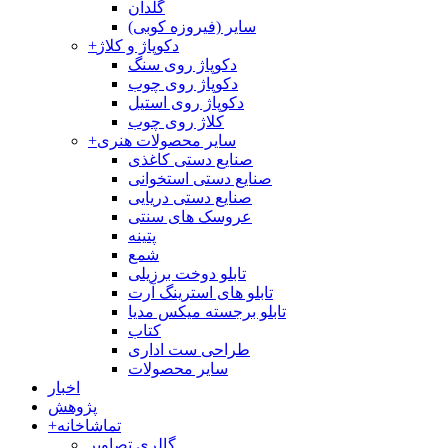
گلدان
سایر (فیروزه کوبی)
دکوپاژ و کلاژ
+
دکوپاژ روی سنگ
دکوپاژ روی چوب
دکوپاژ روی استیل
کلاژ روی چوب
سایر محصولات هنری
+
صنایع دستی کاغذی
صنایع دستی استخوانی
صنایع دستی دریایی
عروسک های سنتی
پتینه
شمع
تابلو دوخت برزیلی
تابلو های استرینگ آرت
تابلو برجسته میکس مدیا
کتاب
طراحی ست اداری
سایر محصولات
اخبار
پژوهش
تماشاخانه
+
گالری تصاویر