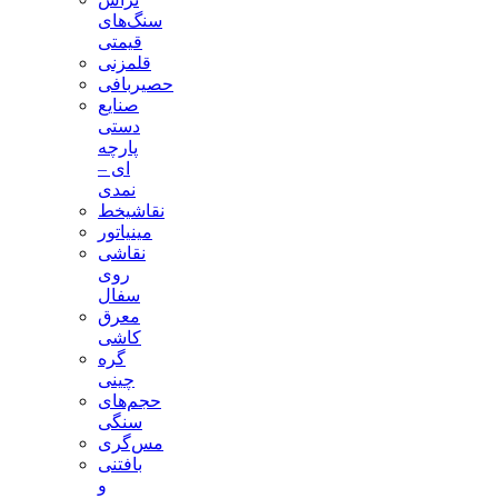
سنگ‌های
قیمتی
قلمزنی
حصیربافی
صنایع
دستی
پارچه
ای –
نمدی
نقاشیخط
مینیاتور
نقاشی
روی
سفال
معرق
کاشی
گره
چینی
حجم‌های
سنگی
مس‌گری
بافتنی‌
و