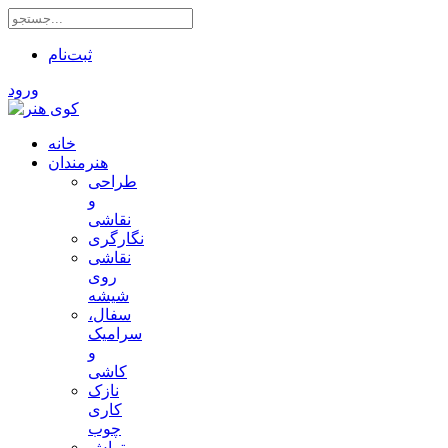
ثبت‌نام
ورود
خانه
هنرمندان
طراحی
و
نقاشی
نگارگری
نقاشی
روی
شیشه
سفال،
سرامیک
و
کاشی
نازک
کاری
چوب
تراش