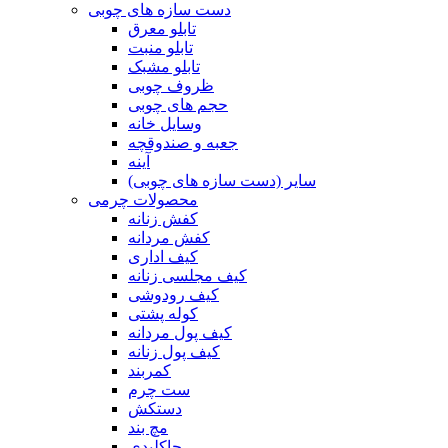
دست سازه های چوبی
تابلو معرق
تابلو منبت
تابلو مشبک
ظروف چوبی
حجم های چوبی
وسایل خانه
جعبه و صندوقچه
آینه
سایر (دست سازه های چوبی)
محصولات چرمی
کفش زنانه
کفش مردانه
کیف اداری
کیف مجلسی زنانه
کیف رودوشی
کوله پشتی
کیف پول مردانه
کیف پول زنانه
کمربند
ست چرم
دستکش
مچ بند
جاکلیدی