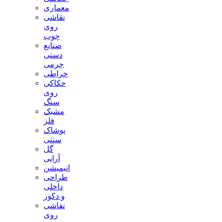
معماری
نقاشی
روی
چوب
صنایع
دستی
چرمی
خراطی
حکاکی
روی
سنگ
مشبک
فلز
پوشاک
سنتی
گل
آرایی
انیمیشن
طراحی
داخلی
و دکور
نقاشی
روی