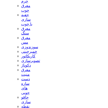
چرم
معرق
چوب
جعبه
سازی
با چوب
معرق
سنگ
معرق
مس
سوزندوزی
خمیرچینی
کاریکاتور
تصویرسازی
دکوپاژ
معرق
منبت
دست
سازه
های
چوبی
چاقو
سازی
نقطه