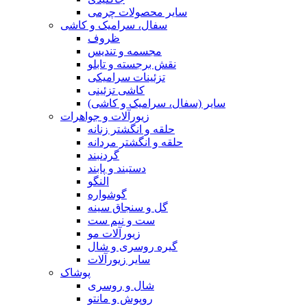
سایر محصولات چرمی
سفال، سرامیک و کاشی
ظروف
مجسمه و تندیس
نقش برجسته و تابلو
تزئینات سرامیکی
کاشی تزئینی
سایر (سفال، سرامیک و کاشی)
زیورآلات و جواهرات
حلقه و انگشتر زنانه
حلقه و انگشتر مردانه
گردنبند
دستبند و پابند
النگو
گوشواره
گل و سنجاق سینه
ست و نیم ست
زیورآلات مو
گیره روسری و شال
سایر زیورآلات
پوشاک
شال و روسری
روپوش و مانتو