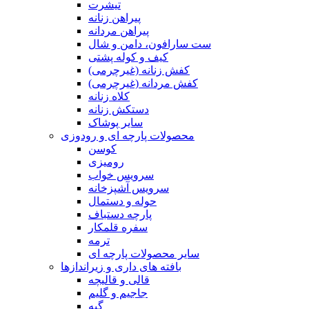
تیشرت
پیراهن زنانه
پیراهن مردانه
ست سارافون، دامن و شال
کیف و کوله پشتی
کفش زنانه (غیرچرمی)
کفش مردانه (غیرچرمی)
کلاه زنانه
دستکش زنانه
سایر پوشاک
محصولات پارچه ای و رودوزی
کوسن
رومیزی
سرویس خواب
سرویس آشپزخانه
حوله و دستمال
پارچه دستباف
سفره قلمکار
ترمه
سایر محصولات پارچه ای
بافته های داری و زیراندازها
قالی و قالیچه
جاجیم و گلیم
گبه