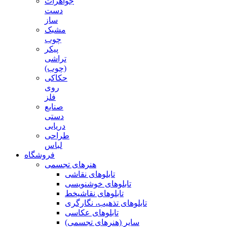
جواهرات
دست
ساز
مشبک
چوب
پیکر
تراشی
(چوب)
حکاکی
روی
فلز
صنایع
دستی
دریایی
طراحی
لباس
فروشگاه
هنرهای تجسمی
تابلوهای نقاشی
تابلوهای خوشنویسی
تابلوهای نقاشیخط
تابلوهای تذهیب، نگارگری
تابلوهای عکاسی
سایر (هنرهای تجسمی)