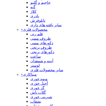
جاجیم و گلیم
گبه
کلاژ
پادری
تابلوفرش
سایر بافته های داری
محصولات فلزی
+
قلم زنی
ظروف مسی
دکورهای مسی
ظروف برنجی
دکورهای برنجی
ساعت
آیینه و شمعدان
لوستر
سایر محصولات فلزی
میناکاری
+
میوه خوری
آجیل خوری
گز خوری
گلاب پاش
شیرینی خوری
بشقاب
کاسه و بشقاب