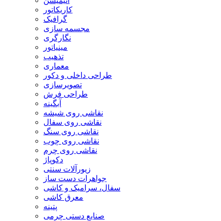
انیمیشن
کاریکاتور
گرافیک
مجسمه سازی
نگارگری
مینیاتور
تذهیب
معماری
طراحی داخلی و دکور
تصویرسازی
طراحی فرش
آبگینه
نقاشی روی شیشه
نقاشی روی سفال
نقاشی روی سنگ
نقاشی روی چوب
نقاشی روی چرم
دکوپاژ
زیورآلات سنتی
جواهرات دست ساز
سفال، سرامیک و کاشی
معرق کاشی
پتینه
صنایع دستی چرمی