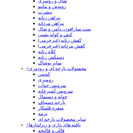
شال و روسری
روپوش و مانتو
تیشرت
پیراهن زنانه
پیراهن مردانه
ست سارافون، دامن و شال
کیف و کوله پشتی
کفش زنانه (غیرچرمی)
کفش مردانه (غیرچرمی)
کلاه زنانه
دستکش زنانه
سایر پوشاک
محصولات پارچه ای و رودوزی
+
کوسن
رومیزی
سرویس خواب
سرویس آشپزخانه
حوله و دستمال
پارچه دستباف
سفره قلمکار
ترمه
سایر محصولات پارچه ای
بافته های داری و زیراندازها
+
قالی و قالیچه