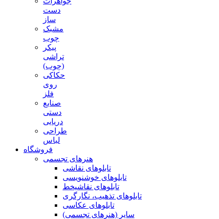
جواهرات
دست
ساز
مشبک
چوب
پیکر
تراشی
(چوب)
حکاکی
روی
فلز
صنایع
دستی
دریایی
طراحی
لباس
فروشگاه
هنرهای تجسمی
تابلوهای نقاشی
تابلوهای خوشنویسی
تابلوهای نقاشیخط
تابلوهای تذهیب، نگارگری
تابلوهای عکاسی
سایر (هنرهای تجسمی)