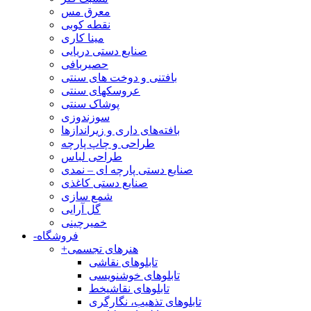
معرق مس
نقطه کوبی
مینا کاری
صنایع دستی دریایی
حصیربافی
بافتنی‌ و دوخت های سنتی
عروسکهای سنتی
پوشاک سنتی
سوزندوزی
بافته‌های داری و زیراندازها
طراحی و چاپ پارچه
طراحی لباس
صنایع دستی پارچه ای – نمدی
صنایع دستی کاغذی
شمع سازی
گل آرایی
خمیرچینی
فروشگاه
-
هنرهای تجسمی
+
تابلوهای نقاشی
تابلوهای خوشنویسی
تابلوهای نقاشیخط
تابلوهای تذهیب، نگارگری