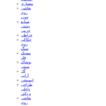
معماری
نقاشی
روی
چوب
صنایع
دستی
چرمی
خراطی
حکاکی
روی
سنگ
مشبک
فلز
پوشاک
سنتی
گل
آرایی
انیمیشن
طراحی
داخلی
و دکور
نقاشی
روی