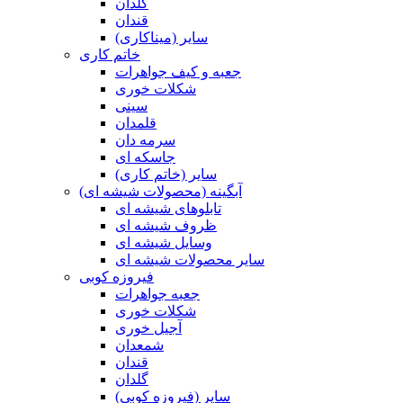
گلدان
قندان
سایر (میناکاری)
خاتم کاری
جعبه و کیف جواهرات
شکلات خوری
سینی
قلمدان
سرمه دان
جاسکه ای
سایر (خاتم کاری)
آبگینه (محصولات شیشه ای)
تابلوهای شیشه ای
ظروف شیشه ای
وسایل شیشه ای
سایر محصولات شیشه ای
فیروزه کوبی
جعبه جواهرات
شکلات خوری
آجیل خوری
شمعدان
قندان
گلدان
سایر (فیروزه کوبی)