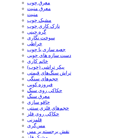
معرق چوب
معرق منبت
منبت
مشبک چوب
نازک کاری چوب
گره چینی
سوخت نگاری
خراطی
جعبه سازی با چوب
دست سازه های چوبی
خاتم کاری
پیکر تراشی (چوب)
تراش سنگ‌های قیمتی
حجم‌های سنگی
فیروزه کوبی
حکاکی روی سنگ
معرق سنگ
چاقو سازی
حجم‌های فلزی سنتی
حکاکی روی فلز
قلمزنی
مس‌گری
نقش برجسته بر مس
مشبک فلز