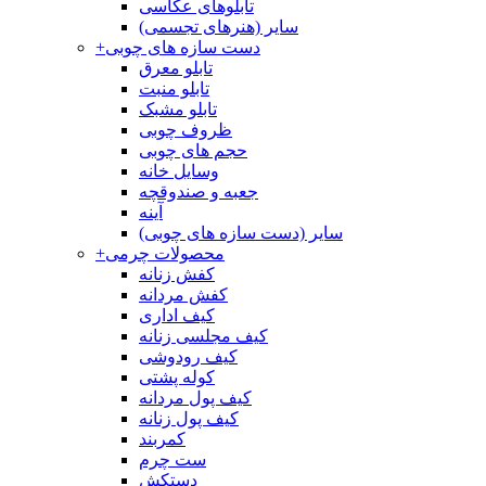
تابلوهای عکاسی
سایر (هنرهای تجسمی)
دست سازه های چوبی
+
تابلو معرق
تابلو منبت
تابلو مشبک
ظروف چوبی
حجم های چوبی
وسایل خانه
جعبه و صندوقچه
آینه
سایر (دست سازه های چوبی)
محصولات چرمی
+
کفش زنانه
کفش مردانه
کیف اداری
کیف مجلسی زنانه
کیف رودوشی
کوله پشتی
کیف پول مردانه
کیف پول زنانه
کمربند
ست چرم
دستکش