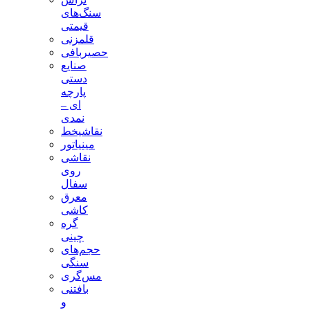
سنگ‌های
قیمتی
قلمزنی
حصیربافی
صنایع
دستی
پارچه
ای –
نمدی
نقاشیخط
مینیاتور
نقاشی
روی
سفال
معرق
کاشی
گره
چینی
حجم‌های
سنگی
مس‌گری
بافتنی‌
و