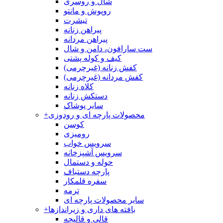
شال و روسری
روپوش و مانتو
تیشرت
پیراهن زنانه
پیراهن مردانه
ست سارافون، دامن و شال
کیف و کوله پشتی
کفش زنانه (غیرچرمی)
کفش مردانه (غیرچرمی)
کلاه زنانه
دستکش زنانه
سایر پوشاک
محصولات پارچه ای و رودوزی
+
کوسن
رومیزی
سرویس خواب
سرویس آشپزخانه
حوله و دستمال
پارچه دستباف
سفره قلمکار
ترمه
سایر محصولات پارچه ای
بافته های داری و زیراندازها
+
قالی و قالیچه