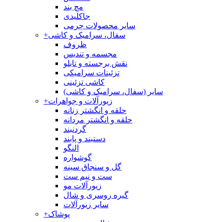
مچ بند
جاکلیدی
سایر محصولات چرمی
سفال، سرامیک و کاشی
+
ظروف
مجسمه و تندیس
نقش برجسته و تابلو
تزئینات سرامیکی
کاشی تزئینی
سایر (سفال، سرامیک و کاشی)
زیورآلات و جواهرات
+
حلقه و انگشتر زنانه
حلقه و انگشتر مردانه
گردنبند
دستبند و پابند
النگو
گوشواره
گل و سنجاق سینه
ست و نیم ست
زیورآلات مو
گیره روسری و شال
سایر زیورآلات
پوشاک
+