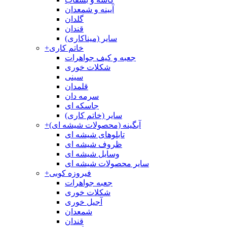
آیینه و شمعدان
گلدان
قندان
سایر (میناکاری)
خاتم کاری
+
جعبه و کیف جواهرات
شکلات خوری
سینی
قلمدان
سرمه دان
جاسکه ای
سایر (خاتم کاری)
آبگینه (محصولات شیشه ای)
+
تابلوهای شیشه ای
ظروف شیشه ای
وسایل شیشه ای
سایر محصولات شیشه ای
فیروزه کوبی
+
جعبه جواهرات
شکلات خوری
آجیل خوری
شمعدان
قندان