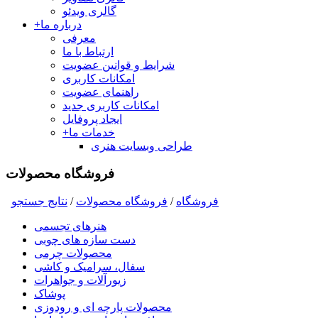
گالری ویدئو
درباره ما
+
معرفی
ارتباط با ما
شرایط و قوانین عضویت
امکانات کاربری
راهنمای عضویت
امکانات کاربری جدید
ایجاد پروفایل
خدمات ما
+
طراحی وبسایت هنری
فروشگاه محصولات
فروشگاه
/
فروشگاه محصولات
/
نتايج جستجو
هنرهای تجسمی
دست سازه های چوبی
محصولات چرمی
سفال، سرامیک و کاشی
زیورآلات و جواهرات
پوشاک
محصولات پارچه ای و رودوزی