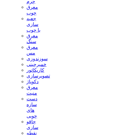
چرم
معرق
چوب
جعبه
سازی
با چوب
معرق
سنگ
معرق
مس
سوزندوزی
خمیرچینی
کاریکاتور
تصویرسازی
دکوپاژ
معرق
منبت
دست
سازه
های
چوبی
چاقو
سازی
نقطه