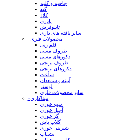
جاجیم و گلیم
گبه
کلاژ
پادری
تابلوفرش
سایر بافته های داری
محصولات فلزی
+
قلم زنی
ظروف مسی
دکورهای مسی
ظروف برنجی
دکورهای برنجی
ساعت
آیینه و شمعدان
لوستر
سایر محصولات فلزی
میناکاری
+
میوه خوری
آجیل خوری
گز خوری
گلاب پاش
شیرینی خوری
بشقاب
کاسه و بشقاب