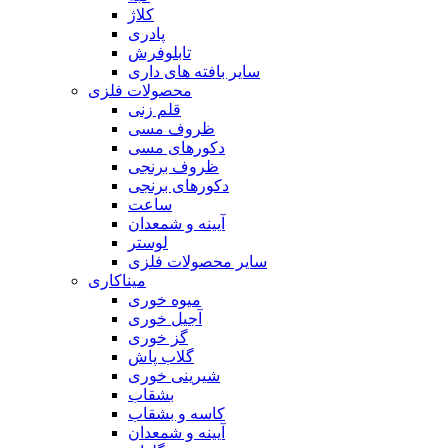
کلاژ
پادری
تابلوفرش
سایر بافته های داری
محصولات فلزی
قلم زنی
ظروف مسی
دکورهای مسی
ظروف برنجی
دکورهای برنجی
ساعت
آیینه و شمعدان
لوستر
سایر محصولات فلزی
میناکاری
میوه خوری
آجیل خوری
گز خوری
گلاب پاش
شیرینی خوری
بشقاب
کاسه و بشقاب
آیینه و شمعدان