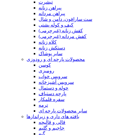
تیشرت
پیراهن زنانه
پیراهن مردانه
ست سارافون، دامن و شال
کیف و کوله پشتی
کفش زنانه (غیرچرمی)
کفش مردانه (غیرچرمی)
کلاه زنانه
دستکش زنانه
سایر پوشاک
محصولات پارچه ای و رودوزی
کوسن
رومیزی
سرویس خواب
سرویس آشپزخانه
حوله و دستمال
پارچه دستباف
سفره قلمکار
ترمه
سایر محصولات پارچه ای
بافته های داری و زیراندازها
قالی و قالیچه
جاجیم و گلیم
گبه