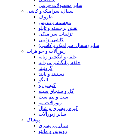
سایر محصولات چرمی
سفال، سرامیک و کاشی
ظروف
مجسمه و تندیس
نقش برجسته و تابلو
تزئینات سرامیکی
کاشی تزئینی
سایر (سفال، سرامیک و کاشی)
زیورآلات و جواهرات
حلقه و انگشتر زنانه
حلقه و انگشتر مردانه
گردنبند
دستبند و پابند
النگو
گوشواره
گل و سنجاق سینه
ست و نیم ست
زیورآلات مو
گیره روسری و شال
سایر زیورآلات
پوشاک
شال و روسری
روپوش و مانتو