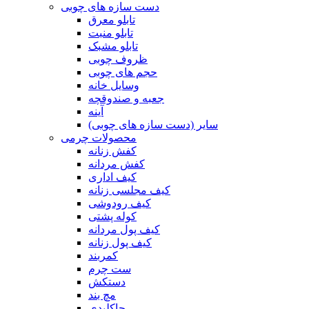
دست سازه های چوبی
تابلو معرق
تابلو منبت
تابلو مشبک
ظروف چوبی
حجم های چوبی
وسایل خانه
جعبه و صندوقچه
آینه
سایر (دست سازه های چوبی)
محصولات چرمی
کفش زنانه
کفش مردانه
کیف اداری
کیف مجلسی زنانه
کیف رودوشی
کوله پشتی
کیف پول مردانه
کیف پول زنانه
کمربند
ست چرم
دستکش
مچ بند
جاکلیدی