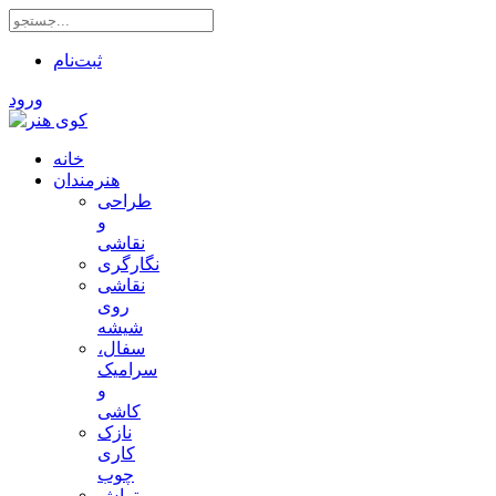
ثبت‌نام
ورود
خانه
هنرمندان
طراحی
و
نقاشی
نگارگری
نقاشی
روی
شیشه
سفال،
سرامیک
و
کاشی
نازک
کاری
چوب
تراش