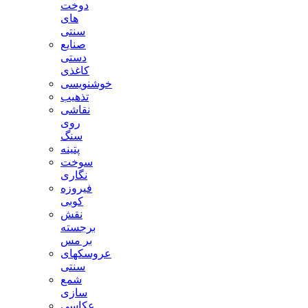
دوخت
های
سنتی
صنایع
دستی
کاغذی
خوشنویسی
تذهیب
نقاشی
روی
سنگ
پتینه
سوخت
نگاری
فیروزه
کوبی
نقش
برجسته
بر مس
عروسکهای
سنتی
شمع
سازی
عکاسی