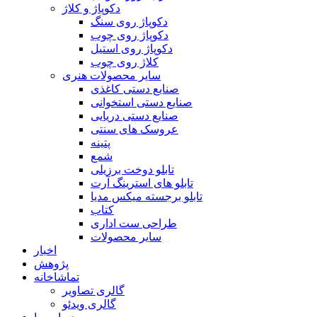
دکوپاژ و کلاژ
دکوپاژ روی سنگ
دکوپاژ روی چوب
دکوپاژ روی استیل
کلاژ روی چوب
سایر محصولات هنری
صنایع دستی کاغذی
صنایع دستی استخوانی
صنایع دستی دریایی
عروسک های سنتی
پتینه
شمع
تابلو دوخت برزیلی
تابلو های استرینگ آرت
تابلو برجسته میکس مدیا
کتاب
طراحی ست اداری
سایر محصولات
اخبار
پژوهش
تماشاخانه
گالری تصاویر
گالری ویدئو