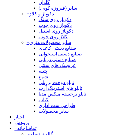
گلدان
سایر (فیروزه کوبی)
دکوپاژ و کلاژ
+
دکوپاژ روی سنگ
دکوپاژ روی چوب
دکوپاژ روی استیل
کلاژ روی چوب
سایر محصولات هنری
+
صنایع دستی کاغذی
صنایع دستی استخوانی
صنایع دستی دریایی
عروسک های سنتی
پتینه
شمع
تابلو دوخت برزیلی
تابلو های استرینگ آرت
تابلو برجسته میکس مدیا
کتاب
طراحی ست اداری
سایر محصولات
اخبار
پژوهش
تماشاخانه
+
گالری تصاویر