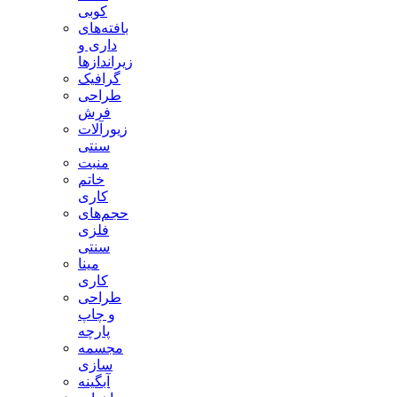
کوبی
بافته‌های
داری و
زیراندازها
گرافیک
طراحی
فرش
زیورآلات
سنتی
منبت
خاتم
کاری
حجم‌های
فلزی
سنتی
مینا
کاری
طراحی
و چاپ
پارچه
مجسمه
سازی
آبگینه