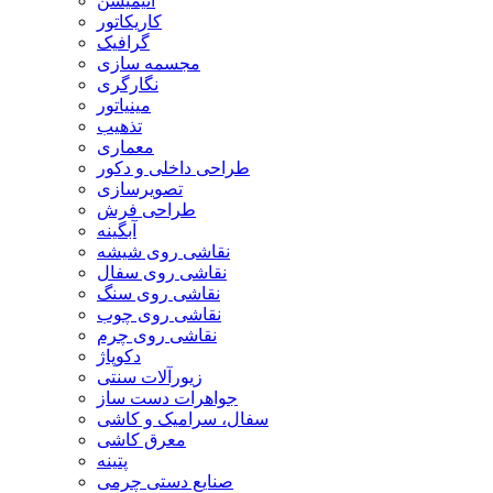
انیمیشن
کاریکاتور
گرافیک
مجسمه سازی
نگارگری
مینیاتور
تذهیب
معماری
طراحی داخلی و دکور
تصویرسازی
طراحی فرش
آبگینه
نقاشی روی شیشه
نقاشی روی سفال
نقاشی روی سنگ
نقاشی روی چوب
نقاشی روی چرم
دکوپاژ
زیورآلات سنتی
جواهرات دست ساز
سفال، سرامیک و کاشی
معرق کاشی
پتینه
صنایع دستی چرمی