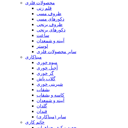
محصولات فلزی
قلم زنی
ظروف مسی
دکورهای مسی
ظروف برنجی
دکورهای برنجی
ساعت
آیینه و شمعدان
لوستر
سایر محصولات فلزی
میناکاری
میوه خوری
آجیل خوری
گز خوری
گلاب پاش
شیرینی خوری
بشقاب
کاسه و بشقاب
آیینه و شمعدان
گلدان
قندان
سایر (میناکاری)
خاتم کاری
جعبه و کیف جواهرات