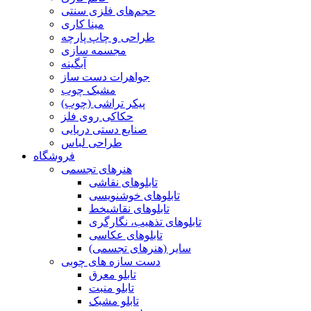
حجم‌های فلزی سنتی
مینا کاری
طراحی و چاپ پارچه
مجسمه سازی
آبگینه
جواهرات دست ساز
مشبک چوب
پیکر تراشی (چوب)
حکاکی روی فلز
صنایع دستی دریایی
طراحی لباس
فروشگاه
هنرهای تجسمی
تابلوهای نقاشی
تابلوهای خوشنویسی
تابلوهای نقاشیخط
تابلوهای تذهیب، نگارگری
تابلوهای عکاسی
سایر (هنرهای تجسمی)
دست سازه های چوبی
تابلو معرق
تابلو منبت
تابلو مشبک