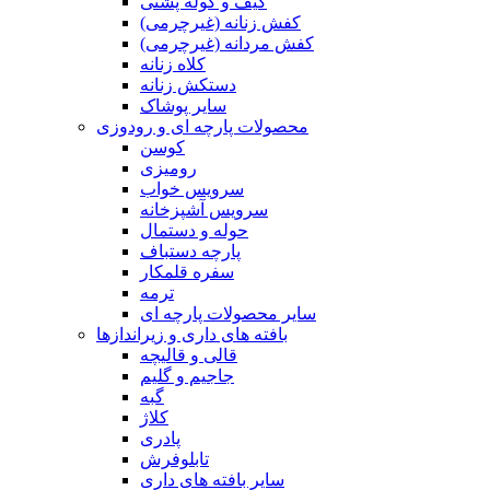
کیف و کوله پشتی
کفش زنانه (غیرچرمی)
کفش مردانه (غیرچرمی)
کلاه زنانه
دستکش زنانه
سایر پوشاک
محصولات پارچه ای و رودوزی
کوسن
رومیزی
سرویس خواب
سرویس آشپزخانه
حوله و دستمال
پارچه دستباف
سفره قلمکار
ترمه
سایر محصولات پارچه ای
بافته های داری و زیراندازها
قالی و قالیچه
جاجیم و گلیم
گبه
کلاژ
پادری
تابلوفرش
سایر بافته های داری