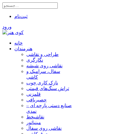
ثبت‌نام
ورود
خانه
هنرمندان
طراحی و نقاشی
نگارگری
نقاشی روی شیشه
سفال، سرامیک و
کاشی
نازک کاری چوب
تراش سنگ‌های قیمتی
قلمزنی
حصیربافی
صنایع دستی پارچه ای –
نمدی
نقاشیخط
مینیاتور
نقاشی روی سفال
معرق کاشی