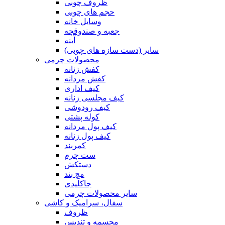
ظروف چوبی
حجم های چوبی
وسایل خانه
جعبه و صندوقچه
آینه
سایر (دست سازه های چوبی)
محصولات چرمی
کفش زنانه
کفش مردانه
کیف اداری
کیف مجلسی زنانه
کیف رودوشی
کوله پشتی
کیف پول مردانه
کیف پول زنانه
کمربند
ست چرم
دستکش
مچ بند
جاکلیدی
سایر محصولات چرمی
سفال، سرامیک و کاشی
ظروف
مجسمه و تندیس