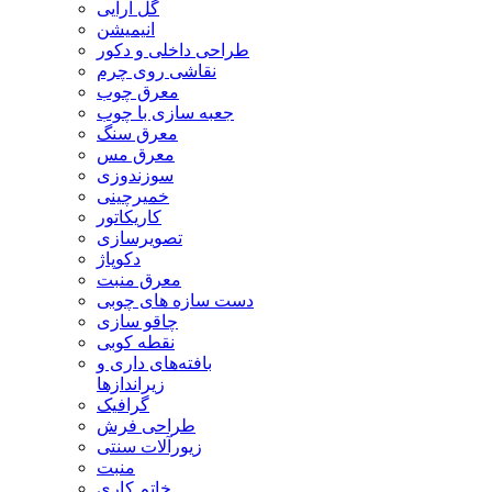
گل آرایی
انیمیشن
طراحی داخلی و دکور
نقاشی روی چرم
معرق چوب
جعبه سازی با چوب
معرق سنگ
معرق مس
سوزندوزی
خمیرچینی
کاریکاتور
تصویرسازی
دکوپاژ
معرق منبت
دست سازه های چوبی
چاقو سازی
نقطه کوبی
بافته‌های داری و
زیراندازها
گرافیک
طراحی فرش
زیورآلات سنتی
منبت
خاتم کاری