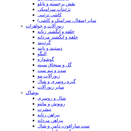
نقش برجسته و تابلو
تزئینات سرامیکی
کاشی تزئینی
سایر (سفال، سرامیک و کاشی)
زیورآلات و جواهرات
حلقه و انگشتر زنانه
حلقه و انگشتر مردانه
گردنبند
دستبند و پابند
النگو
گوشواره
گل و سنجاق سینه
ست و نیم ست
زیورآلات مو
گیره روسری و شال
سایر زیورآلات
پوشاک
شال و روسری
روپوش و مانتو
تیشرت
پیراهن زنانه
پیراهن مردانه
ست سارافون، دامن و شال