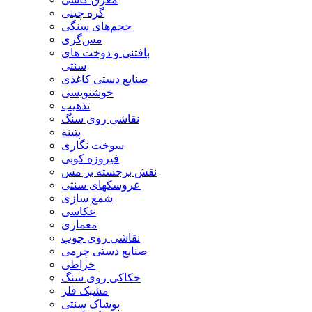
گره چینی
حجم‌های سنگی
مس‌گری
بافتنی‌ و دوخت های
سنتی
صنایع دستی کاغذی
خوشنویسی
تذهیب
نقاشی روی سنگ
پتینه
سوخت نگاری
فیروزه کوبی
نقش برجسته بر مس
عروسکهای سنتی
شمع سازی
عکاسی
معماری
نقاشی روی چوب
صنایع دستی چرمی
خراطی
حکاکی روی سنگ
مشبک فلز
پوشاک سنتی