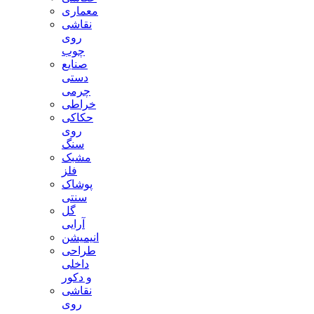
معماری
نقاشی
روی
چوب
صنایع
دستی
چرمی
خراطی
حکاکی
روی
سنگ
مشبک
فلز
پوشاک
سنتی
گل
آرایی
انیمیشن
طراحی
داخلی
و دکور
نقاشی
روی