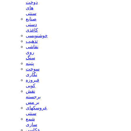
دوخت
های
سنتی
صنایع
دستی
کاغذی
خوشنویسی
تذهیب
نقاشی
روی
سنگ
پتینه
سوخت
نگاری
فیروزه
کوبی
نقش
برجسته
بر مس
عروسکهای
سنتی
شمع
سازی
عکاسی