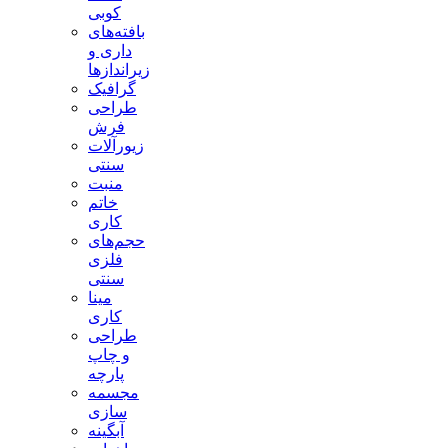
کوبی
بافته‌های
داری و
زیراندازها
گرافیک
طراحی
فرش
زیورآلات
سنتی
منبت
خاتم
کاری
حجم‌های
فلزی
سنتی
مینا
کاری
طراحی
و چاپ
پارچه
مجسمه
سازی
آبگینه