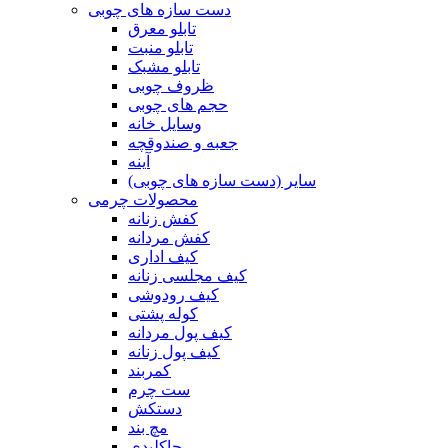
دست سازه های چوبی
تابلو معرق
تابلو منبت
تابلو مشبک
ظروف چوبی
حجم های چوبی
وسایل خانه
جعبه و صندوقچه
آینه
سایر (دست سازه های چوبی)
محصولات چرمی
کفش زنانه
کفش مردانه
کیف اداری
کیف مجلسی زنانه
کیف رودوشی
کوله پشتی
کیف پول مردانه
کیف پول زنانه
کمربند
ست چرم
دستکش
مچ بند
جاکلیدی