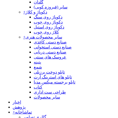
گلدان
سایر (فیروزه کوبی)
دکوپاژ و کلاژ
+
دکوپاژ روی سنگ
دکوپاژ روی چوب
دکوپاژ روی استیل
کلاژ روی چوب
سایر محصولات هنری
+
صنایع دستی کاغذی
صنایع دستی استخوانی
صنایع دستی دریایی
عروسک های سنتی
پتینه
شمع
تابلو دوخت برزیلی
تابلو های استرینگ آرت
تابلو برجسته میکس مدیا
کتاب
طراحی ست اداری
سایر محصولات
اخبار
پژوهش
تماشاخانه
+
گالری تصاویر