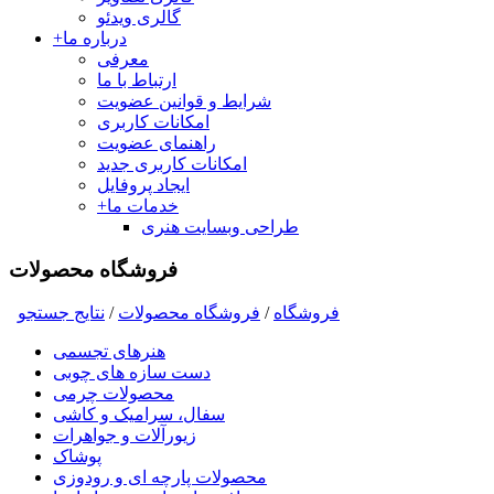
گالری ویدئو
درباره ما
+
معرفی
ارتباط با ما
شرایط و قوانین عضویت
امکانات کاربری
راهنمای عضویت
امکانات کاربری جدید
ایجاد پروفایل
خدمات ما
+
طراحی وبسایت هنری
فروشگاه محصولات
فروشگاه
/
فروشگاه محصولات
/
نتايج جستجو
هنرهای تجسمی
دست سازه های چوبی
محصولات چرمی
سفال، سرامیک و کاشی
زیورآلات و جواهرات
پوشاک
محصولات پارچه ای و رودوزی