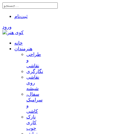
ثبت‌نام
ورود
خانه
هنرمندان
طراحی
و
نقاشی
نگارگری
نقاشی
روی
شیشه
سفال،
سرامیک
و
کاشی
نازک
کاری
چوب
تراش