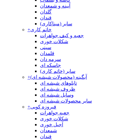
آیینه و شمعدان
گلدان
قندان
سایر (میناکاری)
خاتم کاری
+
جعبه و کیف جواهرات
شکلات خوری
سینی
قلمدان
سرمه دان
جاسکه ای
سایر (خاتم کاری)
آبگینه (محصولات شیشه ای)
+
تابلوهای شیشه ای
ظروف شیشه ای
وسایل شیشه ای
سایر محصولات شیشه ای
فیروزه کوبی
+
جعبه جواهرات
شکلات خوری
آجیل خوری
شمعدان
قندان