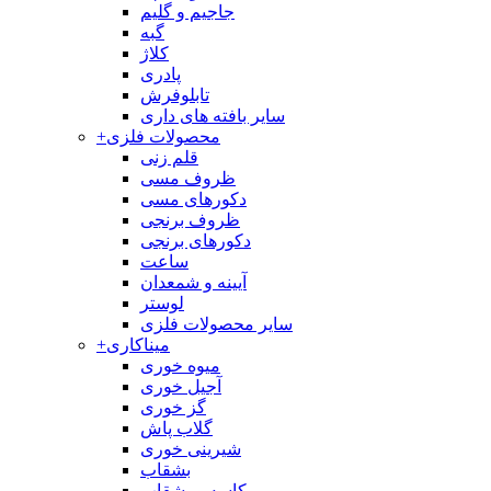
جاجیم و گلیم
گبه
کلاژ
پادری
تابلوفرش
سایر بافته های داری
محصولات فلزی
+
قلم زنی
ظروف مسی
دکورهای مسی
ظروف برنجی
دکورهای برنجی
ساعت
آیینه و شمعدان
لوستر
سایر محصولات فلزی
میناکاری
+
میوه خوری
آجیل خوری
گز خوری
گلاب پاش
شیرینی خوری
بشقاب
کاسه و بشقاب