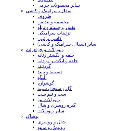
سایر محصولات چرمی
سفال، سرامیک و کاشی
ظروف
مجسمه و تندیس
نقش برجسته و تابلو
تزئینات سرامیکی
کاشی تزئینی
سایر (سفال، سرامیک و کاشی)
زیورآلات و جواهرات
حلقه و انگشتر زنانه
حلقه و انگشتر مردانه
گردنبند
دستبند و پابند
النگو
گوشواره
گل و سنجاق سینه
ست و نیم ست
زیورآلات مو
گیره روسری و شال
سایر زیورآلات
پوشاک
شال و روسری
روپوش و مانتو