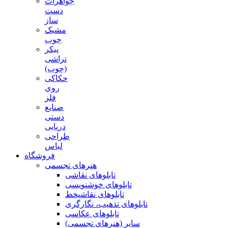
جواهرات
دست
ساز
مشبک
چوب
پیکر
تراشی
(چوب)
حکاکی
روی
فلز
صنایع
دستی
دریایی
طراحی
لباس
فروشگاه
هنرهای تجسمی
تابلوهای نقاشی
تابلوهای خوشنویسی
تابلوهای نقاشیخط
تابلوهای تذهیب، نگارگری
تابلوهای عکاسی
سایر (هنرهای تجسمی)