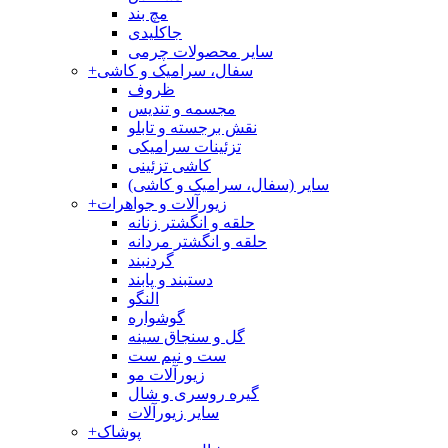
مچ بند
جاکلیدی
سایر محصولات چرمی
سفال، سرامیک و کاشی
+
ظروف
مجسمه و تندیس
نقش برجسته و تابلو
تزئینات سرامیکی
کاشی تزئینی
سایر (سفال، سرامیک و کاشی)
زیورآلات و جواهرات
+
حلقه و انگشتر زنانه
حلقه و انگشتر مردانه
گردنبند
دستبند و پابند
النگو
گوشواره
گل و سنجاق سینه
ست و نیم ست
زیورآلات مو
گیره روسری و شال
سایر زیورآلات
پوشاک
+