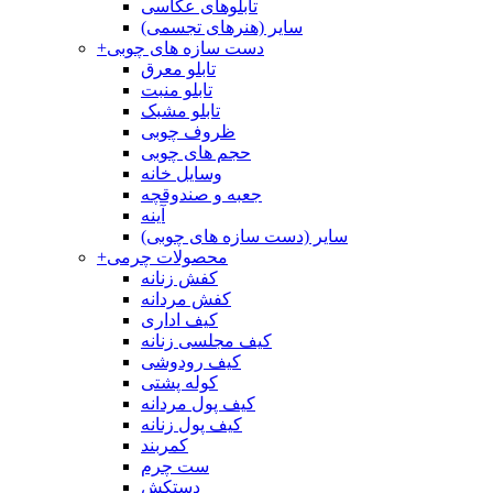
تابلوهای عکاسی
سایر (هنرهای تجسمی)
دست سازه های چوبی
+
تابلو معرق
تابلو منبت
تابلو مشبک
ظروف چوبی
حجم های چوبی
وسایل خانه
جعبه و صندوقچه
آینه
سایر (دست سازه های چوبی)
محصولات چرمی
+
کفش زنانه
کفش مردانه
کیف اداری
کیف مجلسی زنانه
کیف رودوشی
کوله پشتی
کیف پول مردانه
کیف پول زنانه
کمربند
ست چرم
دستکش