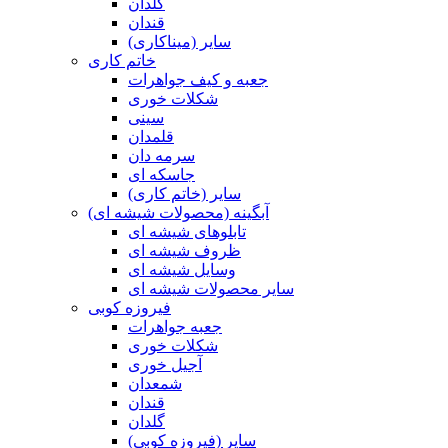
گلدان
قندان
سایر (میناکاری)
خاتم کاری
جعبه و کیف جواهرات
شکلات خوری
سینی
قلمدان
سرمه دان
جاسکه ای
سایر (خاتم کاری)
آبگینه (محصولات شیشه ای)
تابلوهای شیشه ای
ظروف شیشه ای
وسایل شیشه ای
سایر محصولات شیشه ای
فیروزه کوبی
جعبه جواهرات
شکلات خوری
آجیل خوری
شمعدان
قندان
گلدان
سایر (فیروزه کوبی)