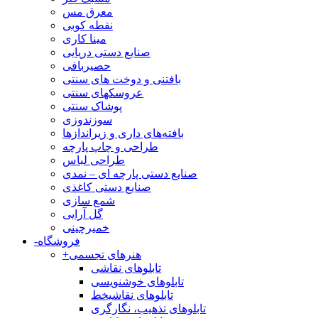
معرق مس
نقطه کوبی
مینا کاری
صنایع دستی دریایی
حصیربافی
بافتنی‌ و دوخت های سنتی
عروسکهای سنتی
پوشاک سنتی
سوزندوزی
بافته‌های داری و زیراندازها
طراحی و چاپ پارچه
طراحی لباس
صنایع دستی پارچه ای – نمدی
صنایع دستی کاغذی
شمع سازی
گل آرایی
خمیرچینی
فروشگاه
-
هنرهای تجسمی
+
تابلوهای نقاشی
تابلوهای خوشنویسی
تابلوهای نقاشیخط
تابلوهای تذهیب، نگارگری