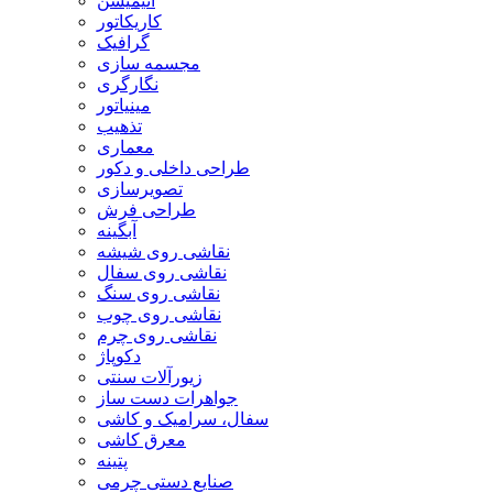
انیمیشن
کاریکاتور
گرافیک
مجسمه سازی
نگارگری
مینیاتور
تذهیب
معماری
طراحی داخلی و دکور
تصویرسازی
طراحی فرش
آبگینه
نقاشی روی شیشه
نقاشی روی سفال
نقاشی روی سنگ
نقاشی روی چوب
نقاشی روی چرم
دکوپاژ
زیورآلات سنتی
جواهرات دست ساز
سفال، سرامیک و کاشی
معرق کاشی
پتینه
صنایع دستی چرمی