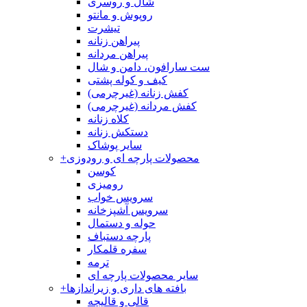
شال و روسری
روپوش و مانتو
تیشرت
پیراهن زنانه
پیراهن مردانه
ست سارافون، دامن و شال
کیف و کوله پشتی
کفش زنانه (غیرچرمی)
کفش مردانه (غیرچرمی)
کلاه زنانه
دستکش زنانه
سایر پوشاک
محصولات پارچه ای و رودوزی
+
کوسن
رومیزی
سرویس خواب
سرویس آشپزخانه
حوله و دستمال
پارچه دستباف
سفره قلمکار
ترمه
سایر محصولات پارچه ای
بافته های داری و زیراندازها
+
قالی و قالیچه