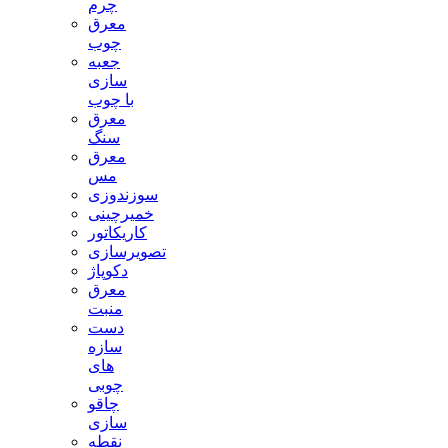
چرم
معرق
چوب
جعبه
سازی
با چوب
معرق
سنگ
معرق
مس
سوزندوزی
خمیرچینی
کاریکاتور
تصویرسازی
دکوپاژ
معرق
منبت
دست
سازه
های
چوبی
چاقو
سازی
نقطه