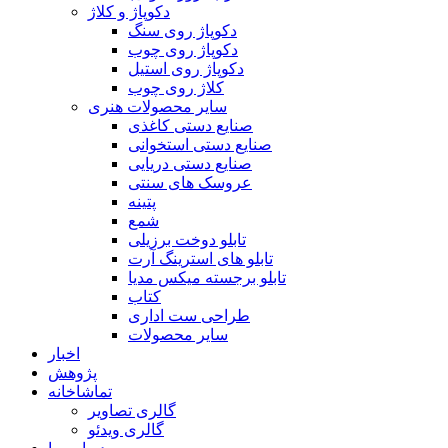
دکوپاژ و کلاژ
دکوپاژ روی سنگ
دکوپاژ روی چوب
دکوپاژ روی استیل
کلاژ روی چوب
سایر محصولات هنری
صنایع دستی کاغذی
صنایع دستی استخوانی
صنایع دستی دریایی
عروسک های سنتی
پتینه
شمع
تابلو دوخت برزیلی
تابلو های استرینگ آرت
تابلو برجسته میکس مدیا
کتاب
طراحی ست اداری
سایر محصولات
اخبار
پژوهش
تماشاخانه
گالری تصاویر
گالری ویدئو