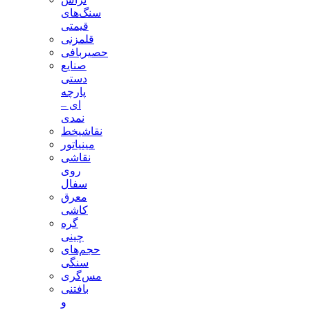
سنگ‌های
قیمتی
قلمزنی
حصیربافی
صنایع
دستی
پارچه
ای –
نمدی
نقاشیخط
مینیاتور
نقاشی
روی
سفال
معرق
کاشی
گره
چینی
حجم‌های
سنگی
مس‌گری
بافتنی‌
و