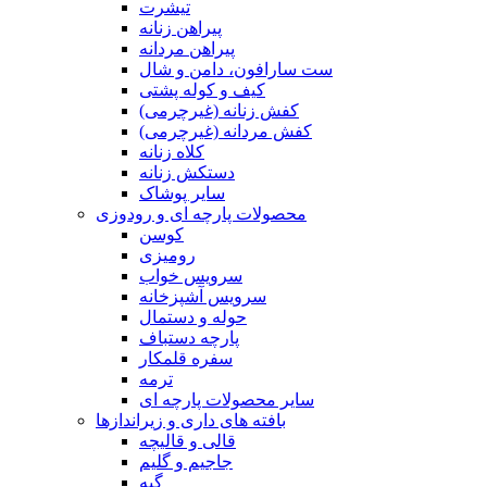
تیشرت
پیراهن زنانه
پیراهن مردانه
ست سارافون، دامن و شال
کیف و کوله پشتی
کفش زنانه (غیرچرمی)
کفش مردانه (غیرچرمی)
کلاه زنانه
دستکش زنانه
سایر پوشاک
محصولات پارچه ای و رودوزی
کوسن
رومیزی
سرویس خواب
سرویس آشپزخانه
حوله و دستمال
پارچه دستباف
سفره قلمکار
ترمه
سایر محصولات پارچه ای
بافته های داری و زیراندازها
قالی و قالیچه
جاجیم و گلیم
گبه