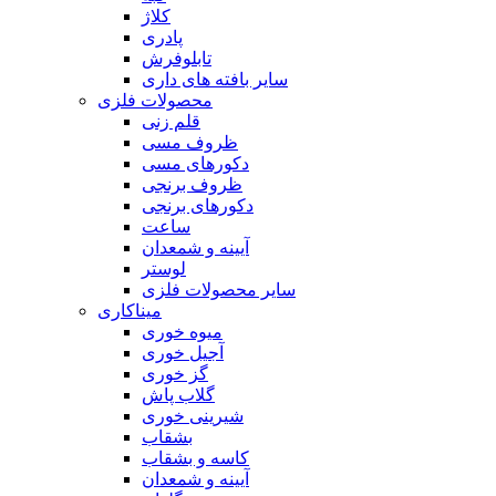
کلاژ
پادری
تابلوفرش
سایر بافته های داری
محصولات فلزی
قلم زنی
ظروف مسی
دکورهای مسی
ظروف برنجی
دکورهای برنجی
ساعت
آیینه و شمعدان
لوستر
سایر محصولات فلزی
میناکاری
میوه خوری
آجیل خوری
گز خوری
گلاب پاش
شیرینی خوری
بشقاب
کاسه و بشقاب
آیینه و شمعدان