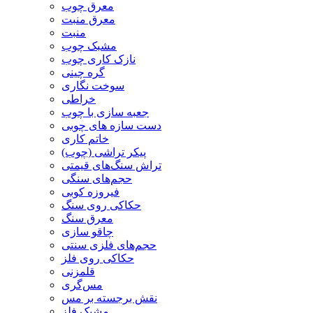
معرق چوب
معرق منبت
منبت
مشبک چوب
نازک کاری چوب
گره چینی
سوخت نگاری
خراطی
جعبه سازی با چوب
دست سازه های چوبی
خاتم کاری
پیکر تراشی (چوب)
تراش سنگ‌های قیمتی
حجم‌های سنگی
فیروزه کوبی
حکاکی روی سنگ
معرق سنگ
چاقو سازی
حجم‌های فلزی سنتی
حکاکی روی فلز
قلمزنی
مس‌گری
نقش برجسته بر مس
مشبک فلز