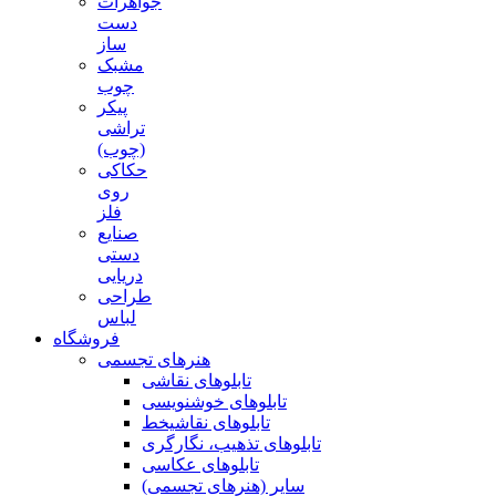
جواهرات
دست
ساز
مشبک
چوب
پیکر
تراشی
(چوب)
حکاکی
روی
فلز
صنایع
دستی
دریایی
طراحی
لباس
فروشگاه
هنرهای تجسمی
تابلوهای نقاشی
تابلوهای خوشنویسی
تابلوهای نقاشیخط
تابلوهای تذهیب، نگارگری
تابلوهای عکاسی
سایر (هنرهای تجسمی)