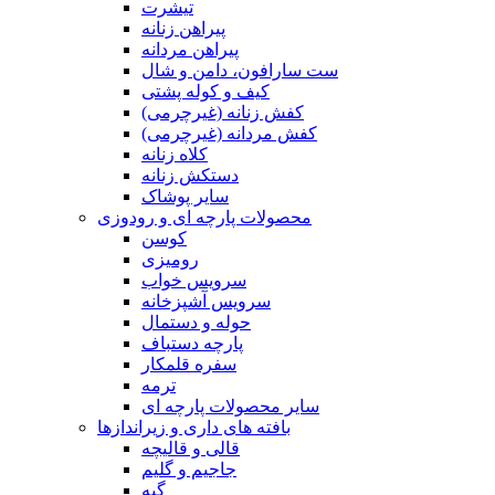
تیشرت
پیراهن زنانه
پیراهن مردانه
ست سارافون، دامن و شال
کیف و کوله پشتی
کفش زنانه (غیرچرمی)
کفش مردانه (غیرچرمی)
کلاه زنانه
دستکش زنانه
سایر پوشاک
محصولات پارچه ای و رودوزی
کوسن
رومیزی
سرویس خواب
سرویس آشپزخانه
حوله و دستمال
پارچه دستباف
سفره قلمکار
ترمه
سایر محصولات پارچه ای
بافته های داری و زیراندازها
قالی و قالیچه
جاجیم و گلیم
گبه