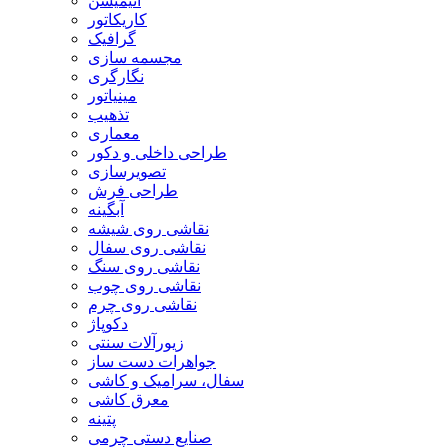
انیمیشن
کاریکاتور
گرافیک
مجسمه سازی
نگارگری
مینیاتور
تذهیب
معماری
طراحی داخلی و دکور
تصویرسازی
طراحی فرش
آبگینه
نقاشی روی شیشه
نقاشی روی سفال
نقاشی روی سنگ
نقاشی روی چوب
نقاشی روی چرم
دکوپاژ
زیورآلات سنتی
جواهرات دست ساز
سفال، سرامیک و کاشی
معرق کاشی
پتینه
صنایع دستی چرمی