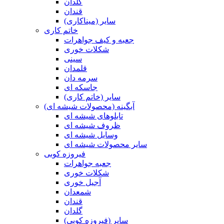
گلدان
قندان
سایر (میناکاری)
خاتم کاری
جعبه و کیف جواهرات
شکلات خوری
سینی
قلمدان
سرمه دان
جاسکه ای
سایر (خاتم کاری)
آبگینه (محصولات شیشه ای)
تابلوهای شیشه ای
ظروف شیشه ای
وسایل شیشه ای
سایر محصولات شیشه ای
فیروزه کوبی
جعبه جواهرات
شکلات خوری
آجیل خوری
شمعدان
قندان
گلدان
سایر (فیروزه کوبی)