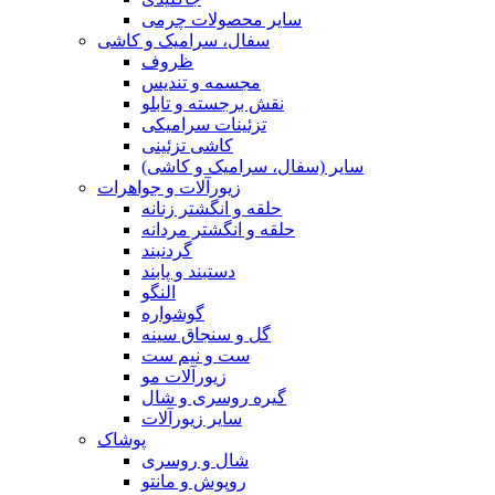
سایر محصولات چرمی
سفال، سرامیک و کاشی
ظروف
مجسمه و تندیس
نقش برجسته و تابلو
تزئینات سرامیکی
کاشی تزئینی
سایر (سفال، سرامیک و کاشی)
زیورآلات و جواهرات
حلقه و انگشتر زنانه
حلقه و انگشتر مردانه
گردنبند
دستبند و پابند
النگو
گوشواره
گل و سنجاق سینه
ست و نیم ست
زیورآلات مو
گیره روسری و شال
سایر زیورآلات
پوشاک
شال و روسری
روپوش و مانتو