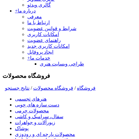
گالری ویدئو
درباره ما
+
معرفی
ارتباط با ما
شرایط و قوانین عضویت
امکانات کاربری
راهنمای عضویت
امکانات کاربری جدید
ایجاد پروفایل
خدمات ما
+
طراحی وبسایت هنری
فروشگاه محصولات
فروشگاه
/
فروشگاه محصولات
/
نتايج جستجو
هنرهای تجسمی
دست سازه های چوبی
محصولات چرمی
سفال، سرامیک و کاشی
زیورآلات و جواهرات
پوشاک
محصولات پارچه ای و رودوزی