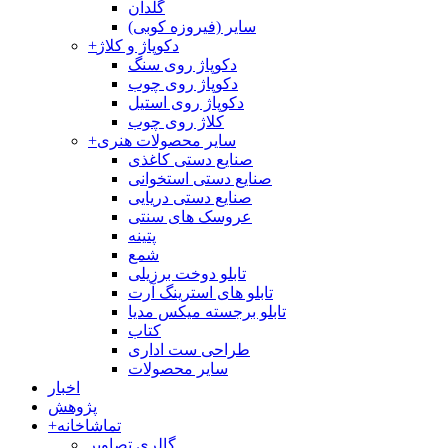
گلدان
سایر (فیروزه کوبی)
دکوپاژ و کلاژ
+
دکوپاژ روی سنگ
دکوپاژ روی چوب
دکوپاژ روی استیل
کلاژ روی چوب
سایر محصولات هنری
+
صنایع دستی کاغذی
صنایع دستی استخوانی
صنایع دستی دریایی
عروسک های سنتی
پتینه
شمع
تابلو دوخت برزیلی
تابلو های استرینگ آرت
تابلو برجسته میکس مدیا
کتاب
طراحی ست اداری
سایر محصولات
اخبار
پژوهش
تماشاخانه
+
گالری تصاویر