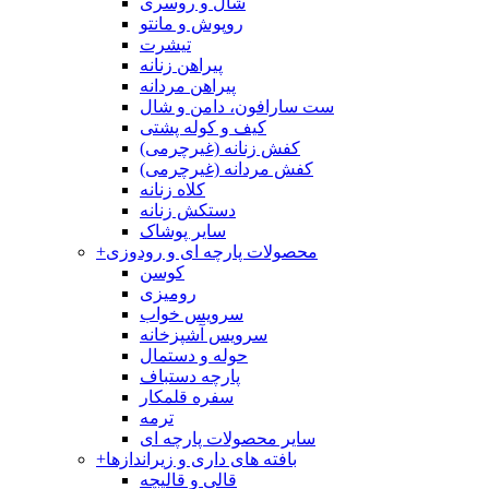
شال و روسری
روپوش و مانتو
تیشرت
پیراهن زنانه
پیراهن مردانه
ست سارافون، دامن و شال
کیف و کوله پشتی
کفش زنانه (غیرچرمی)
کفش مردانه (غیرچرمی)
کلاه زنانه
دستکش زنانه
سایر پوشاک
محصولات پارچه ای و رودوزی
+
کوسن
رومیزی
سرویس خواب
سرویس آشپزخانه
حوله و دستمال
پارچه دستباف
سفره قلمکار
ترمه
سایر محصولات پارچه ای
بافته های داری و زیراندازها
+
قالی و قالیچه