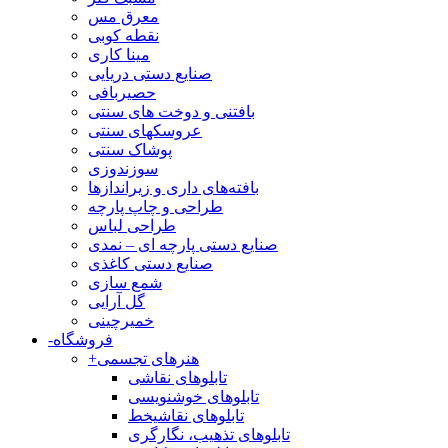
معرق مس
نقطه کوبی
مینا کاری
صنایع دستی دریایی
حصیربافی
بافتنی‌ و دوخت های سنتی
عروسکهای سنتی
پوشاک سنتی
سوزندوزی
بافته‌های داری و زیراندازها
طراحی و چاپ پارچه
طراحی لباس
صنایع دستی پارچه ای – نمدی
صنایع دستی کاغذی
شمع سازی
گل آرایی
خمیرچینی
فروشگاه
-
هنرهای تجسمی
+
تابلوهای نقاشی
تابلوهای خوشنویسی
تابلوهای نقاشیخط
تابلوهای تذهیب، نگارگری