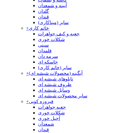
آیینه و شمعدان
گلدان
قندان
سایر (میناکاری)
خاتم کاری
+
جعبه و کیف جواهرات
شکلات خوری
سینی
قلمدان
سرمه دان
جاسکه ای
سایر (خاتم کاری)
آبگینه (محصولات شیشه ای)
+
تابلوهای شیشه ای
ظروف شیشه ای
وسایل شیشه ای
سایر محصولات شیشه ای
فیروزه کوبی
+
جعبه جواهرات
شکلات خوری
آجیل خوری
شمعدان
قندان