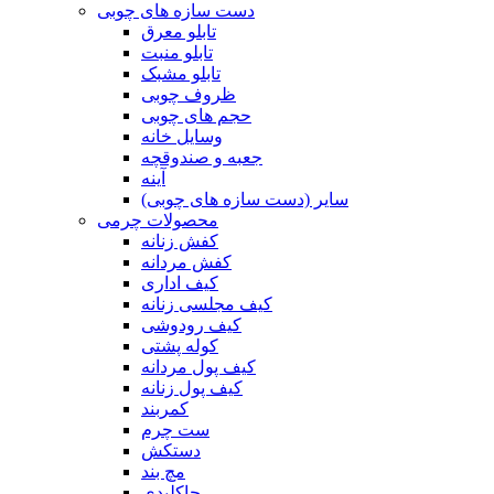
دست سازه های چوبی
تابلو معرق
تابلو منبت
تابلو مشبک
ظروف چوبی
حجم های چوبی
وسایل خانه
جعبه و صندوقچه
آینه
سایر (دست سازه های چوبی)
محصولات چرمی
کفش زنانه
کفش مردانه
کیف اداری
کیف مجلسی زنانه
کیف رودوشی
کوله پشتی
کیف پول مردانه
کیف پول زنانه
کمربند
ست چرم
دستکش
مچ بند
جاکلیدی