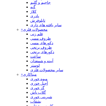
جاجیم و گلیم
گبه
کلاژ
پادری
تابلوفرش
سایر بافته های داری
محصولات فلزی
+
قلم زنی
ظروف مسی
دکورهای مسی
ظروف برنجی
دکورهای برنجی
ساعت
آیینه و شمعدان
لوستر
سایر محصولات فلزی
میناکاری
+
میوه خوری
آجیل خوری
گز خوری
گلاب پاش
شیرینی خوری
بشقاب
کاسه و بشقاب