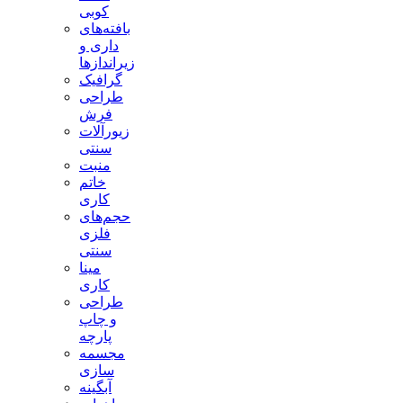
کوبی
بافته‌های
داری و
زیراندازها
گرافیک
طراحی
فرش
زیورآلات
سنتی
منبت
خاتم
کاری
حجم‌های
فلزی
سنتی
مینا
کاری
طراحی
و چاپ
پارچه
مجسمه
سازی
آبگینه