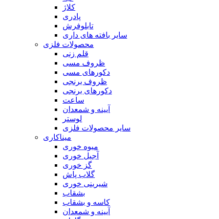
کلاژ
پادری
تابلوفرش
سایر بافته های داری
محصولات فلزی
قلم زنی
ظروف مسی
دکورهای مسی
ظروف برنجی
دکورهای برنجی
ساعت
آیینه و شمعدان
لوستر
سایر محصولات فلزی
میناکاری
میوه خوری
آجیل خوری
گز خوری
گلاب پاش
شیرینی خوری
بشقاب
کاسه و بشقاب
آیینه و شمعدان