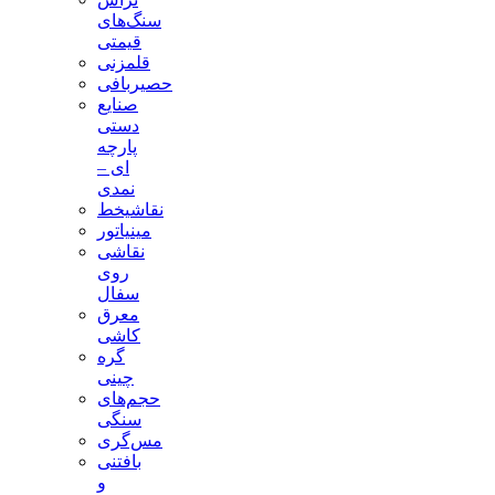
سنگ‌های
قیمتی
قلمزنی
حصیربافی
صنایع
دستی
پارچه
ای –
نمدی
نقاشیخط
مینیاتور
نقاشی
روی
سفال
معرق
کاشی
گره
چینی
حجم‌های
سنگی
مس‌گری
بافتنی‌
و