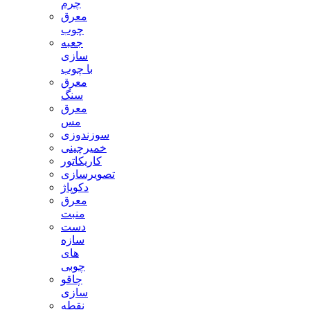
چرم
معرق
چوب
جعبه
سازی
با چوب
معرق
سنگ
معرق
مس
سوزندوزی
خمیرچینی
کاریکاتور
تصویرسازی
دکوپاژ
معرق
منبت
دست
سازه
های
چوبی
چاقو
سازی
نقطه