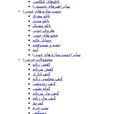
تابلوهای عکاسی
سایر (هنرهای تجسمی)
دست سازه های چوبی
+
تابلو معرق
تابلو منبت
تابلو مشبک
ظروف چوبی
حجم های چوبی
وسایل خانه
جعبه و صندوقچه
آینه
سایر (دست سازه های چوبی)
محصولات چرمی
+
کفش زنانه
کفش مردانه
کیف اداری
کیف مجلسی زنانه
کیف رودوشی
کوله پشتی
کیف پول مردانه
کیف پول زنانه
کمربند
ست چرم
دستکش