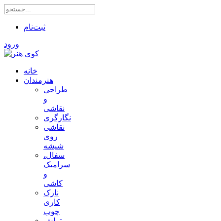
ثبت‌نام
ورود
خانه
هنرمندان
طراحی
و
نقاشی
نگارگری
نقاشی
روی
شیشه
سفال،
سرامیک
و
کاشی
نازک
کاری
چوب
تراش