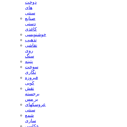
دوخت
های
سنتی
صنایع
دستی
کاغذی
خوشنویسی
تذهیب
نقاشی
روی
سنگ
پتینه
سوخت
نگاری
فیروزه
کوبی
نقش
برجسته
بر مس
عروسکهای
سنتی
شمع
سازی
عکاسی