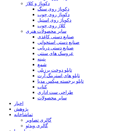
دکوپاژ و کلاژ
دکوپاژ روی سنگ
دکوپاژ روی چوب
دکوپاژ روی استیل
کلاژ روی چوب
سایر محصولات هنری
صنایع دستی کاغذی
صنایع دستی استخوانی
صنایع دستی دریایی
عروسک های سنتی
پتینه
شمع
تابلو دوخت برزیلی
تابلو های استرینگ آرت
تابلو برجسته میکس مدیا
کتاب
طراحی ست اداری
سایر محصولات
اخبار
پژوهش
تماشاخانه
گالری تصاویر
گالری ویدئو