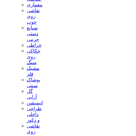
معماری
نقاشی
روی
چوب
صنایع
دستی
چرمی
خراطی
حکاکی
روی
سنگ
مشبک
فلز
پوشاک
سنتی
گل
آرایی
انیمیشن
طراحی
داخلی
و دکور
نقاشی
روی