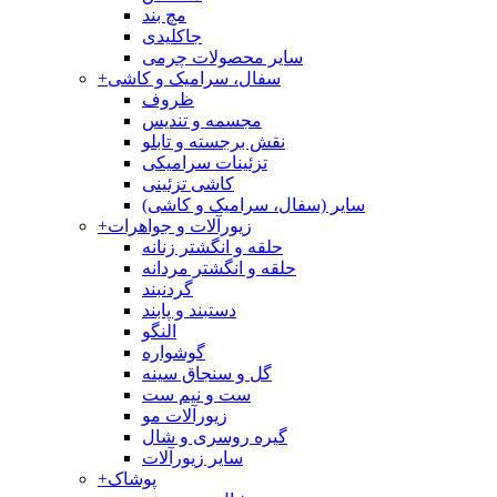
مچ بند
جاکلیدی
سایر محصولات چرمی
سفال، سرامیک و کاشی
+
ظروف
مجسمه و تندیس
نقش برجسته و تابلو
تزئینات سرامیکی
کاشی تزئینی
سایر (سفال، سرامیک و کاشی)
زیورآلات و جواهرات
+
حلقه و انگشتر زنانه
حلقه و انگشتر مردانه
گردنبند
دستبند و پابند
النگو
گوشواره
گل و سنجاق سینه
ست و نیم ست
زیورآلات مو
گیره روسری و شال
سایر زیورآلات
پوشاک
+