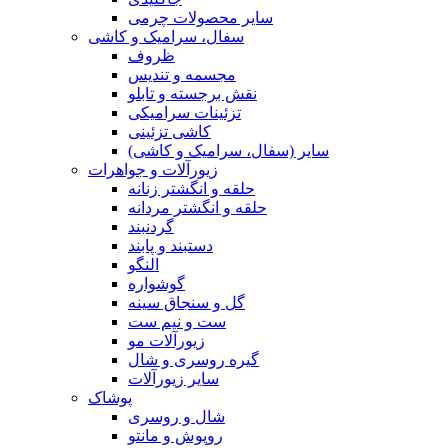
سایر محصولات چرمی
سفال، سرامیک و کاشی
ظروف
مجسمه و تندیس
نقش برجسته و تابلو
تزئینات سرامیکی
کاشی تزئینی
سایر (سفال، سرامیک و کاشی)
زیورآلات و جواهرات
حلقه و انگشتر زنانه
حلقه و انگشتر مردانه
گردنبند
دستبند و پابند
النگو
گوشواره
گل و سنجاق سینه
ست و نیم ست
زیورآلات مو
گیره روسری و شال
سایر زیورآلات
پوشاک
شال و روسری
روپوش و مانتو