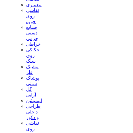
معماری
نقاشی
روی
چوب
صنایع
دستی
چرمی
خراطی
حکاکی
روی
سنگ
مشبک
فلز
پوشاک
سنتی
گل
آرایی
انیمیشن
طراحی
داخلی
و دکور
نقاشی
روی