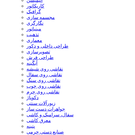
انیمیشن
کاریکاتور
گرافیک
مجسمه سازی
نگارگری
مینیاتور
تذهیب
معماری
طراحی داخلی و دکور
تصویرسازی
طراحی فرش
آبگینه
نقاشی روی شیشه
نقاشی روی سفال
نقاشی روی سنگ
نقاشی روی چوب
نقاشی روی چرم
دکوپاژ
زیورآلات سنتی
جواهرات دست ساز
سفال، سرامیک و کاشی
معرق کاشی
پتینه
صنایع دستی چرمی