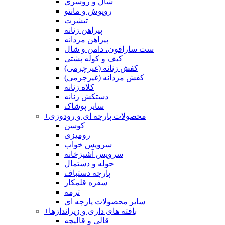
شال و روسری
روپوش و مانتو
تیشرت
پیراهن زنانه
پیراهن مردانه
ست سارافون، دامن و شال
کیف و کوله پشتی
کفش زنانه (غیرچرمی)
کفش مردانه (غیرچرمی)
کلاه زنانه
دستکش زنانه
سایر پوشاک
محصولات پارچه ای و رودوزی
+
کوسن
رومیزی
سرویس خواب
سرویس آشپزخانه
حوله و دستمال
پارچه دستباف
سفره قلمکار
ترمه
سایر محصولات پارچه ای
بافته های داری و زیراندازها
+
قالی و قالیچه