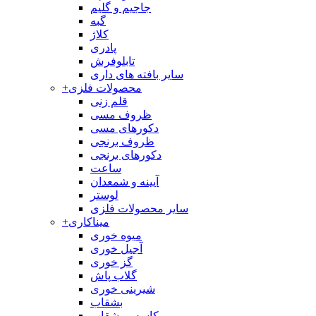
جاجیم و گلیم
گبه
کلاژ
پادری
تابلوفرش
سایر بافته های داری
محصولات فلزی
+
قلم زنی
ظروف مسی
دکورهای مسی
ظروف برنجی
دکورهای برنجی
ساعت
آیینه و شمعدان
لوستر
سایر محصولات فلزی
میناکاری
+
میوه خوری
آجیل خوری
گز خوری
گلاب پاش
شیرینی خوری
بشقاب
کاسه و بشقاب