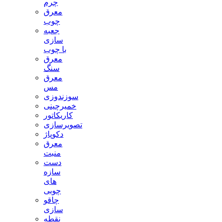
چرم
معرق
چوب
جعبه
سازی
با چوب
معرق
سنگ
معرق
مس
سوزندوزی
خمیرچینی
کاریکاتور
تصویرسازی
دکوپاژ
معرق
منبت
دست
سازه
های
چوبی
چاقو
سازی
نقطه