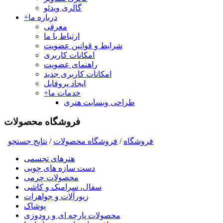
گالری ویدئو
درباره ما
+
معرفی
ارتباط با ما
شرایط و قوانین عضویت
امکانات کاربری
راهنمای عضویت
امکانات کاربری جدید
ایجاد پروفایل
خدمات ما
+
طراحی وبسایت هنری
فروشگاه محصولات
فروشگاه
/
فروشگاه محصولات
/
نتايج جستجو
هنرهای تجسمی
دست سازه های چوبی
محصولات چرمی
سفال، سرامیک و کاشی
زیورآلات و جواهرات
پوشاک
محصولات پارچه ای و رودوزی