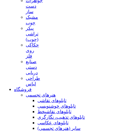
جواهرات
دست
ساز
مشبک
چوب
پیکر
تراشی
(چوب)
حکاکی
روی
فلز
صنایع
دستی
دریایی
طراحی
لباس
فروشگاه
هنرهای تجسمی
تابلوهای نقاشی
تابلوهای خوشنویسی
تابلوهای نقاشیخط
تابلوهای تذهیب، نگارگری
تابلوهای عکاسی
سایر (هنرهای تجسمی)