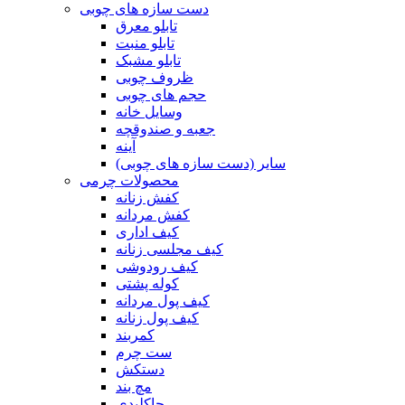
دست سازه های چوبی
تابلو معرق
تابلو منبت
تابلو مشبک
ظروف چوبی
حجم های چوبی
وسایل خانه
جعبه و صندوقچه
آینه
سایر (دست سازه های چوبی)
محصولات چرمی
کفش زنانه
کفش مردانه
کیف اداری
کیف مجلسی زنانه
کیف رودوشی
کوله پشتی
کیف پول مردانه
کیف پول زنانه
کمربند
ست چرم
دستکش
مچ بند
جاکلیدی