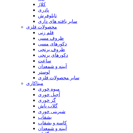
کلاژ
پادری
تابلوفرش
سایر بافته های داری
محصولات فلزی
قلم زنی
ظروف مسی
دکورهای مسی
ظروف برنجی
دکورهای برنجی
ساعت
آیینه و شمعدان
لوستر
سایر محصولات فلزی
میناکاری
میوه خوری
آجیل خوری
گز خوری
گلاب پاش
شیرینی خوری
بشقاب
کاسه و بشقاب
آیینه و شمعدان