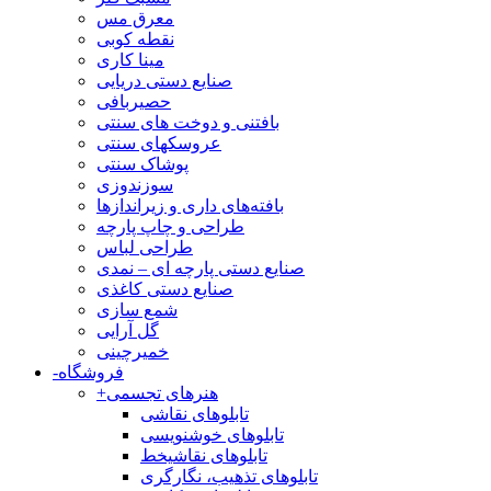
معرق مس
نقطه کوبی
مینا کاری
صنایع دستی دریایی
حصیربافی
بافتنی‌ و دوخت های سنتی
عروسکهای سنتی
پوشاک سنتی
سوزندوزی
بافته‌های داری و زیراندازها
طراحی و چاپ پارچه
طراحی لباس
صنایع دستی پارچه ای – نمدی
صنایع دستی کاغذی
شمع سازی
گل آرایی
خمیرچینی
فروشگاه
-
هنرهای تجسمی
+
تابلوهای نقاشی
تابلوهای خوشنویسی
تابلوهای نقاشیخط
تابلوهای تذهیب، نگارگری