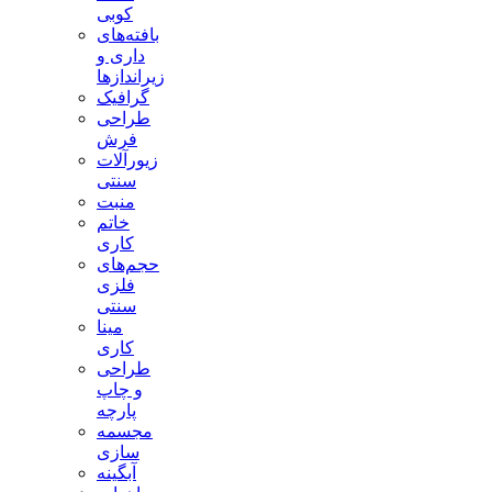
کوبی
بافته‌های
داری و
زیراندازها
گرافیک
طراحی
فرش
زیورآلات
سنتی
منبت
خاتم
کاری
حجم‌های
فلزی
سنتی
مینا
کاری
طراحی
و چاپ
پارچه
مجسمه
سازی
آبگینه