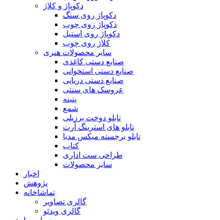
دکوپاژ و کلاژ
دکوپاژ روی سنگ
دکوپاژ روی چوب
دکوپاژ روی استیل
کلاژ روی چوب
سایر محصولات هنری
صنایع دستی کاغذی
صنایع دستی استخوانی
صنایع دستی دریایی
عروسک های سنتی
پتینه
شمع
تابلو دوخت برزیلی
تابلو های استرینگ آرت
تابلو برجسته میکس مدیا
کتاب
طراحی ست اداری
سایر محصولات
اخبار
پژوهش
تماشاخانه
گالری تصاویر
گالری ویدئو