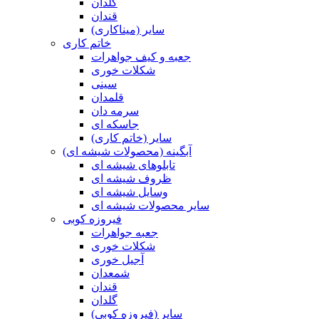
گلدان
قندان
سایر (میناکاری)
خاتم کاری
جعبه و کیف جواهرات
شکلات خوری
سینی
قلمدان
سرمه دان
جاسکه ای
سایر (خاتم کاری)
آبگینه (محصولات شیشه ای)
تابلوهای شیشه ای
ظروف شیشه ای
وسایل شیشه ای
سایر محصولات شیشه ای
فیروزه کوبی
جعبه جواهرات
شکلات خوری
آجیل خوری
شمعدان
قندان
گلدان
سایر (فیروزه کوبی)