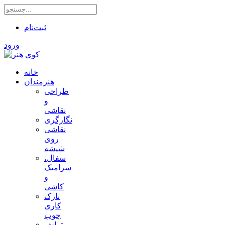
ثبت‌نام
ورود
خانه
هنرمندان
طراحی
و
نقاشی
نگارگری
نقاشی
روی
شیشه
سفال،
سرامیک
و
کاشی
نازک
کاری
چوب
تراش