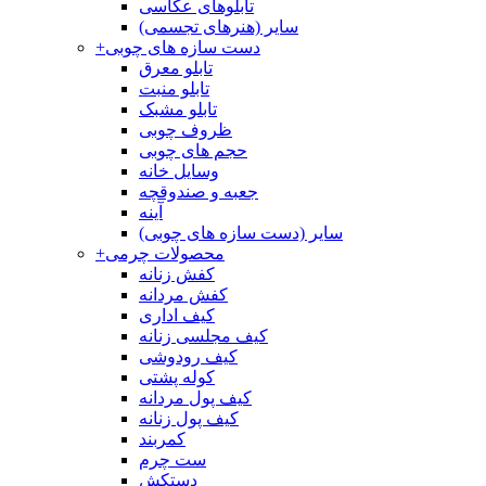
تابلوهای عکاسی
سایر (هنرهای تجسمی)
دست سازه های چوبی
+
تابلو معرق
تابلو منبت
تابلو مشبک
ظروف چوبی
حجم های چوبی
وسایل خانه
جعبه و صندوقچه
آینه
سایر (دست سازه های چوبی)
محصولات چرمی
+
کفش زنانه
کفش مردانه
کیف اداری
کیف مجلسی زنانه
کیف رودوشی
کوله پشتی
کیف پول مردانه
کیف پول زنانه
کمربند
ست چرم
دستکش