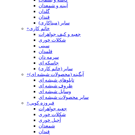
آیینه و شمعدان
گلدان
قندان
سایر (میناکاری)
خاتم کاری
+
جعبه و کیف جواهرات
شکلات خوری
سینی
قلمدان
سرمه دان
جاسکه ای
سایر (خاتم کاری)
آبگینه (محصولات شیشه ای)
+
تابلوهای شیشه ای
ظروف شیشه ای
وسایل شیشه ای
سایر محصولات شیشه ای
فیروزه کوبی
+
جعبه جواهرات
شکلات خوری
آجیل خوری
شمعدان
قندان