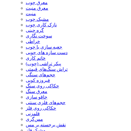
معرق چوب
معرق منبت
منبت
مشبک چوب
نازک کاری چوب
گره چینی
سوخت نگاری
خراطی
جعبه سازی با چوب
دست سازه های چوبی
خاتم کاری
پیکر تراشی (چوب)
تراش سنگ‌های قیمتی
حجم‌های سنگی
فیروزه کوبی
حکاکی روی سنگ
معرق سنگ
چاقو سازی
حجم‌های فلزی سنتی
حکاکی روی فلز
قلمزنی
مس‌گری
نقش برجسته بر مس
مشبک فلز