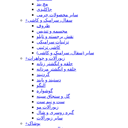
مچ بند
جاکلیدی
سایر محصولات چرمی
سفال، سرامیک و کاشی
+
ظروف
مجسمه و تندیس
نقش برجسته و تابلو
تزئینات سرامیکی
کاشی تزئینی
سایر (سفال، سرامیک و کاشی)
زیورآلات و جواهرات
+
حلقه و انگشتر زنانه
حلقه و انگشتر مردانه
گردنبند
دستبند و پابند
النگو
گوشواره
گل و سنجاق سینه
ست و نیم ست
زیورآلات مو
گیره روسری و شال
سایر زیورآلات
پوشاک
+