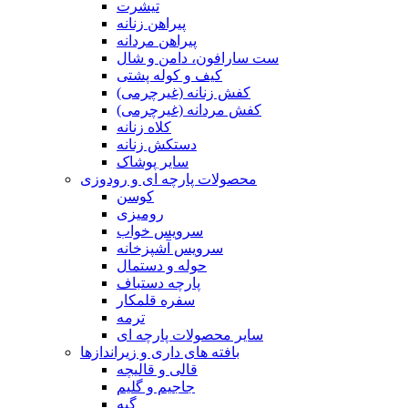
تیشرت
پیراهن زنانه
پیراهن مردانه
ست سارافون، دامن و شال
کیف و کوله پشتی
کفش زنانه (غیرچرمی)
کفش مردانه (غیرچرمی)
کلاه زنانه
دستکش زنانه
سایر پوشاک
محصولات پارچه ای و رودوزی
کوسن
رومیزی
سرویس خواب
سرویس آشپزخانه
حوله و دستمال
پارچه دستباف
سفره قلمکار
ترمه
سایر محصولات پارچه ای
بافته های داری و زیراندازها
قالی و قالیچه
جاجیم و گلیم
گبه