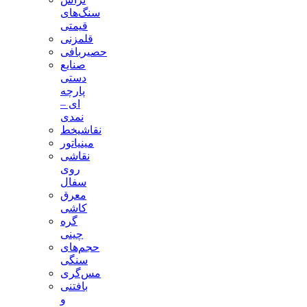
سنگ‌های
قیمتی
قلمزنی
حصیربافی
صنایع
دستی
پارچه
ای –
نمدی
نقاشیخط
مینیاتور
نقاشی
روی
سفال
معرق
کاشی
گره
چینی
حجم‌های
سنگی
مس‌گری
بافتنی‌
و