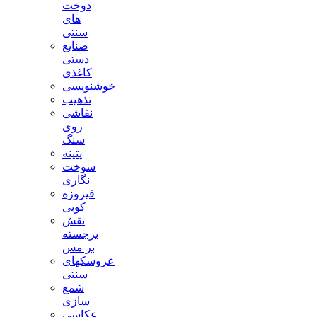
دوخت
های
سنتی
صنایع
دستی
کاغذی
خوشنویسی
تذهیب
نقاشی
روی
سنگ
پتینه
سوخت
نگاری
فیروزه
کوبی
نقش
برجسته
بر مس
عروسکهای
سنتی
شمع
سازی
عکاسی