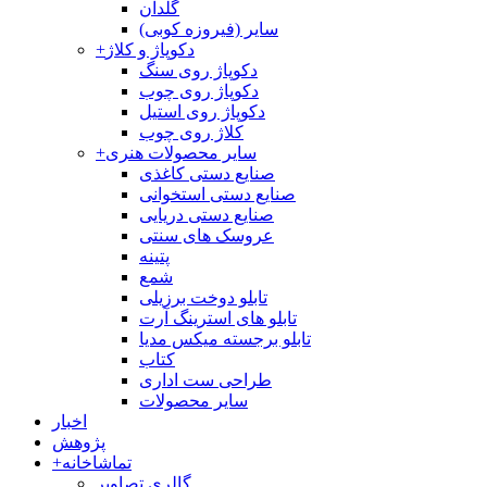
گلدان
سایر (فیروزه کوبی)
دکوپاژ و کلاژ
+
دکوپاژ روی سنگ
دکوپاژ روی چوب
دکوپاژ روی استیل
کلاژ روی چوب
سایر محصولات هنری
+
صنایع دستی کاغذی
صنایع دستی استخوانی
صنایع دستی دریایی
عروسک های سنتی
پتینه
شمع
تابلو دوخت برزیلی
تابلو های استرینگ آرت
تابلو برجسته میکس مدیا
کتاب
طراحی ست اداری
سایر محصولات
اخبار
پژوهش
تماشاخانه
+
گالری تصاویر