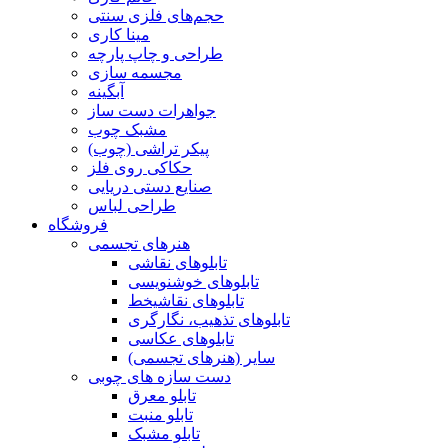
حجم‌های فلزی سنتی
مینا کاری
طراحی و چاپ پارچه
مجسمه سازی
آبگینه
جواهرات دست ساز
مشبک چوب
پیکر تراشی (چوب)
حکاکی روی فلز
صنایع دستی دریایی
طراحی لباس
فروشگاه
هنرهای تجسمی
تابلوهای نقاشی
تابلوهای خوشنویسی
تابلوهای نقاشیخط
تابلوهای تذهیب، نگارگری
تابلوهای عکاسی
سایر (هنرهای تجسمی)
دست سازه های چوبی
تابلو معرق
تابلو منبت
تابلو مشبک