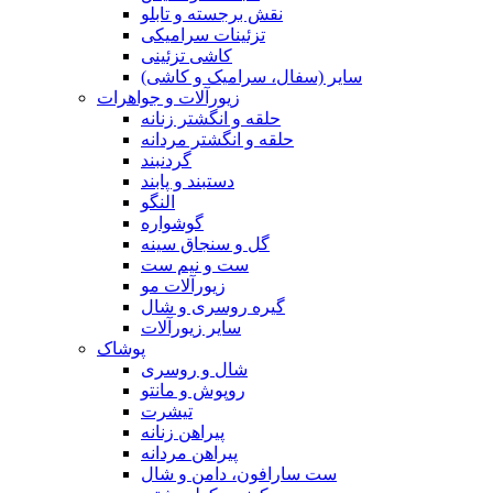
نقش برجسته و تابلو
تزئینات سرامیکی
کاشی تزئینی
سایر (سفال، سرامیک و کاشی)
زیورآلات و جواهرات
حلقه و انگشتر زنانه
حلقه و انگشتر مردانه
گردنبند
دستبند و پابند
النگو
گوشواره
گل و سنجاق سینه
ست و نیم ست
زیورآلات مو
گیره روسری و شال
سایر زیورآلات
پوشاک
شال و روسری
روپوش و مانتو
تیشرت
پیراهن زنانه
پیراهن مردانه
ست سارافون، دامن و شال