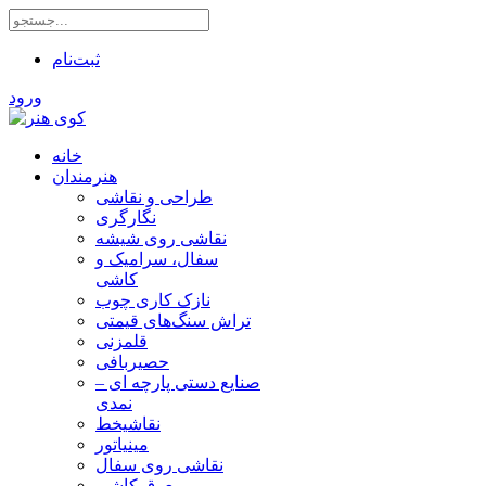
ثبت‌نام
ورود
خانه
هنرمندان
طراحی و نقاشی
نگارگری
نقاشی روی شیشه
سفال، سرامیک و
کاشی
نازک کاری چوب
تراش سنگ‌های قیمتی
قلمزنی
حصیربافی
صنایع دستی پارچه ای –
نمدی
نقاشیخط
مینیاتور
نقاشی روی سفال
معرق کاشی