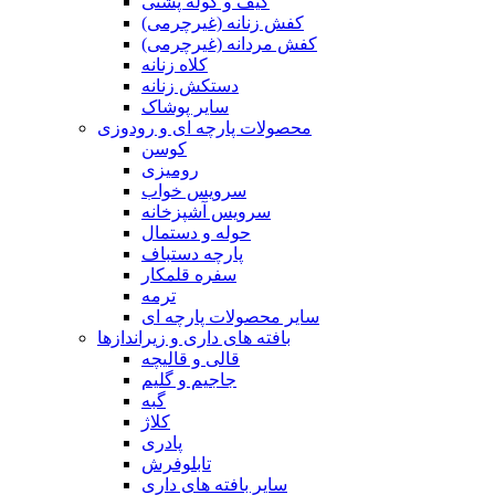
کیف و کوله پشتی
کفش زنانه (غیرچرمی)
کفش مردانه (غیرچرمی)
کلاه زنانه
دستکش زنانه
سایر پوشاک
محصولات پارچه ای و رودوزی
کوسن
رومیزی
سرویس خواب
سرویس آشپزخانه
حوله و دستمال
پارچه دستباف
سفره قلمکار
ترمه
سایر محصولات پارچه ای
بافته های داری و زیراندازها
قالی و قالیچه
جاجیم و گلیم
گبه
کلاژ
پادری
تابلوفرش
سایر بافته های داری