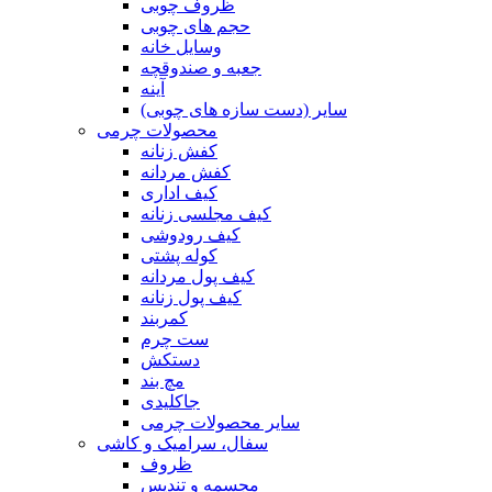
ظروف چوبی
حجم های چوبی
وسایل خانه
جعبه و صندوقچه
آینه
سایر (دست سازه های چوبی)
محصولات چرمی
کفش زنانه
کفش مردانه
کیف اداری
کیف مجلسی زنانه
کیف رودوشی
کوله پشتی
کیف پول مردانه
کیف پول زنانه
کمربند
ست چرم
دستکش
مچ بند
جاکلیدی
سایر محصولات چرمی
سفال، سرامیک و کاشی
ظروف
مجسمه و تندیس