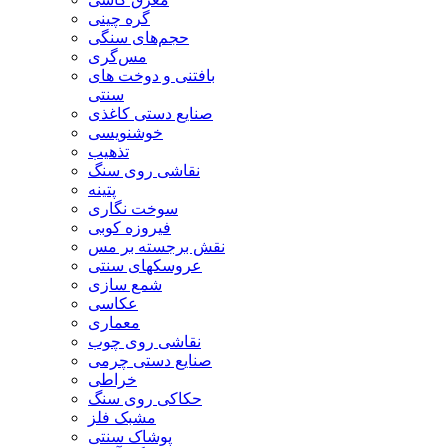
گره چینی
حجم‌های سنگی
مس‌گری
بافتنی‌ و دوخت های
سنتی
صنایع دستی کاغذی
خوشنویسی
تذهیب
نقاشی روی سنگ
پتینه
سوخت نگاری
فیروزه کوبی
نقش برجسته بر مس
عروسکهای سنتی
شمع سازی
عکاسی
معماری
نقاشی روی چوب
صنایع دستی چرمی
خراطی
حکاکی روی سنگ
مشبک فلز
پوشاک سنتی