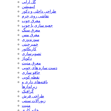
گل آرایی
انیمیشن
طراحی داخلی و دکور
نقاشی روی چرم
معرق چوب
جعبه سازی با چوب
معرق سنگ
معرق مس
سوزندوزی
خمیرچینی
کاریکاتور
تصویرسازی
دکوپاژ
معرق منبت
دست سازه های چوبی
چاقو سازی
نقطه کوبی
بافته‌های داری و
زیراندازها
گرافیک
طراحی فرش
زیورآلات سنتی
منبت
خاتم کاری