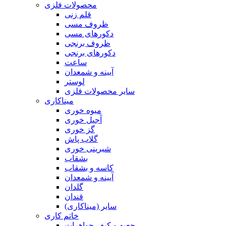
محصولات فلزی
قلم زنی
ظروف مسی
دکورهای مسی
ظروف برنجی
دکورهای برنجی
ساعت
آیینه و شمعدان
لوستر
سایر محصولات فلزی
میناکاری
میوه خوری
آجیل خوری
گز خوری
گلاب پاش
شیرینی خوری
بشقاب
کاسه و بشقاب
آیینه و شمعدان
گلدان
قندان
سایر (میناکاری)
خاتم کاری
جعبه و کیف جواهرات